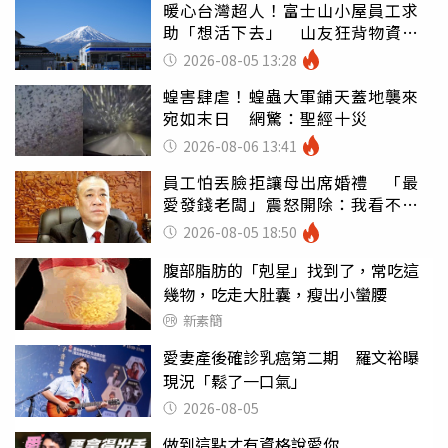
暖心台灣超人！富士山小屋員工求
助「想活下去」 山友狂背物資上
山：台灣真的是寶島
2026-08-05 13:28
蝗害肆虐！蝗蟲大軍鋪天蓋地襲來
宛如末日 網驚：聖經十災
2026-08-06 13:41
員工怕丟臉拒讓母出席婚禮 「最
愛發錢老闆」震怒開除：我看不起
你
2026-08-05 18:50
腹部脂肪的「剋星」找到了，常吃這
幾物，吃走大肚囊，瘦出小蠻腰
新素簡
愛妻產後確診乳癌第二期 羅文裕曝
現況「鬆了一口氣」
2026-08-05
做到這點才有資格說愛你