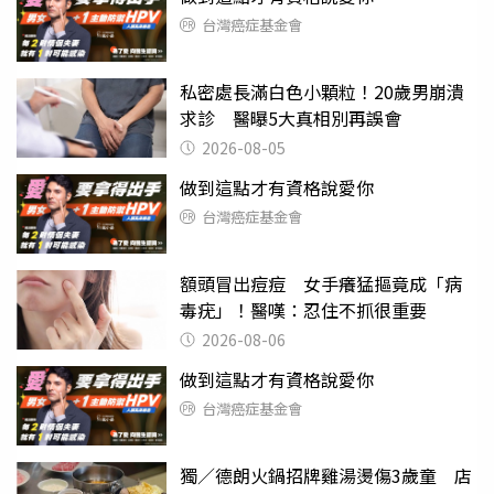
台灣癌症基金會
私密處長滿白色小顆粒！20歲男崩潰
求診 醫曝5大真相別再誤會
2026-08-05
做到這點才有資格說愛你
台灣癌症基金會
額頭冒出痘痘 女手癢猛摳竟成「病
毒疣」！醫嘆：忍住不抓很重要
2026-08-06
做到這點才有資格說愛你
台灣癌症基金會
獨／德朗火鍋招牌雞湯燙傷3歲童 店