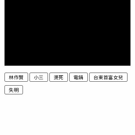
林作賢
小三
燙死
電鍋
台東首富女兒
失明