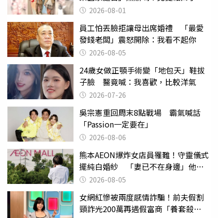
2026-08-01
員工怕丟臉拒讓母出席婚禮 「最愛
發錢老闆」震怒開除：我看不起你
2026-08-05
24歲女做正顎手術變「地包天」鞋拔
子臉 醫竟喊：我喜歡，比較洋氣
2026-07-26
吳宗憲重回周末8點戰場 霸氣喊話
「Passion一定要在」
2026-08-06
熊本AEON爆炸女店員罹難！守靈儀式
擺純白婚紗 「妻已不在身邊」他淚
喊：無法想像
2026-08-05
女網紅慘被兩度感情詐騙！前夫假割
頸詐光200萬再遇假富商「養套殺