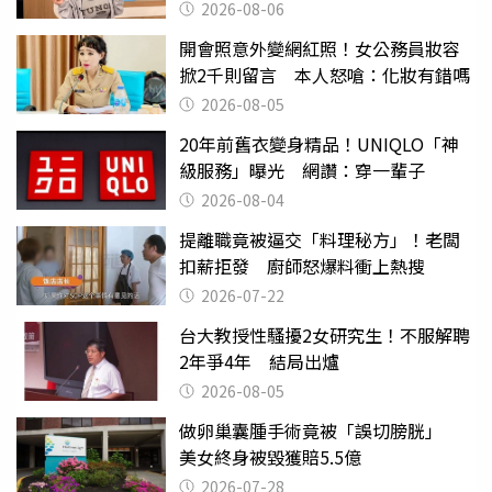
2000萬」
2026-08-06
開會照意外變網紅照！女公務員妝容
掀2千則留言 本人怒嗆：化妝有錯嗎
2026-08-05
20年前舊衣變身精品！UNIQLO「神
級服務」曝光 網讚：穿一輩子
2026-08-04
提離職竟被逼交「料理秘方」！老闆
扣薪拒發 廚師怒爆料衝上熱搜
2026-07-22
台大教授性騷擾2女研究生！不服解聘
2年爭4年 結局出爐
2026-08-05
做卵巢囊腫手術竟被「誤切膀胱」
美女終身被毀獲賠5.5億
2026-07-28