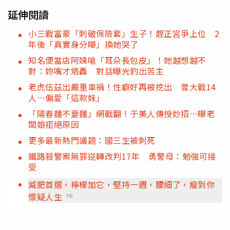
延伸閱讀
小三戰富豪「刺破保險套」生子！趕正宮爭上位 2
年後「真實身分曝」換她哭了
知名便當店阿姨嗆「耳朵長包皮」！她越想越不
對：妳嘴才烙轟 對話曝光釣出苦主
老虎伍茲出嚴重車禍！性癖好再被挖出 曾大戰14
人…偏愛「這款妹」
「陽春麵不要麵」網戰翻！于美人傳授妙招…曝老
闆娘拒絕原因
更多最新熱門議題：國三生被刺死
鐵路殺警案無罪逆轉改判17年 勇警母：勉強可接
受
減肥首選，檸檬加它，堅持一週，腰細了，瘦到你
懷疑人生
PR