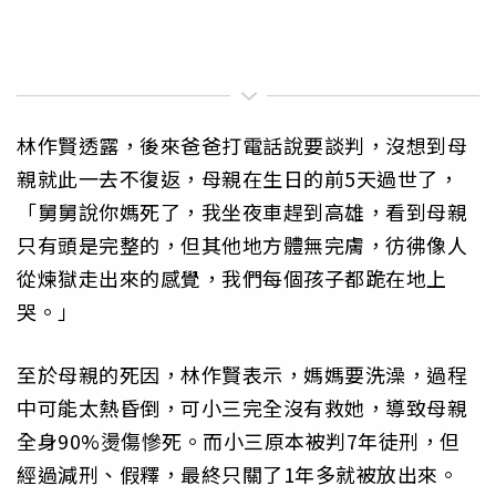
林作賢透露，後來爸爸打電話說要談判，沒想到母
親就此一去不復返，母親在生日的前5天過世了，
「舅舅說你媽死了，我坐夜車趕到高雄，看到母親
只有頭是完整的，但其他地方體無完膚，彷彿像人
從煉獄走出來的感覺，我們每個孩子都跪在地上
哭。」
至於母親的死因，林作賢表示，媽媽要洗澡，過程
中可能太熱昏倒，可小三完全沒有救她，導致母親
全身90%燙傷慘死。而小三原本被判7年徒刑，但
經過減刑、假釋，最終只關了1年多就被放出來。