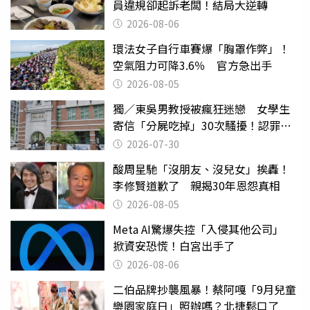
員違規卻起訴老闆！結局大逆轉
2026-08-06
環法女子自行車賽爆「胸罩作弊」！
空氣阻力可降3.6％ 官方急出手
2026-08-05
獨／東吳男教授被瘋狂迷戀 女學生
寄信「分屍吃掉」30次騷擾！認罪免
關
2026-07-30
酸周星馳「沒朋友、沒兒女」挨轟！
李修賢道歉了 親揭30年恩怨真相
2026-08-05
Meta AI驚爆失控「入侵其他公司」
掀資安恐慌！白宮出手了
2026-08-06
二伯品牌抄襲風暴！蔡阿嘎「9月兒童
樂園家庭日」照辦嗎？北捷鬆口了