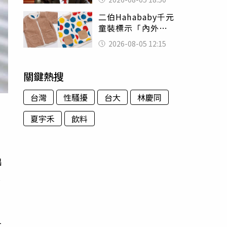
除：我看不起你
二伯Hahababy千元
童裝標示「內外層
皆純棉」 SGS檢
2026-08-05 12:15
測證明：內裡100%
聚酯纖維
關鍵熱搜
台灣
性騷擾
台大
林慶同
夏宇禾
飲料
出
大
1