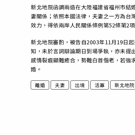
新北地院函調兩造在大陸福建省福州市結
妻關係；依照本國法律，夫妻之一方為台
效力，得依兩岸人民關係條例第52條第2
新北地院審酌，被告自2003年11月19
知，未於言詞辯論期日到場爭執，亦未提
感情裂痕顯難癒合，勢難白首偕老，若強
婚。
離婚
夫妻
出境
活寡
新北地院