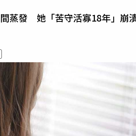
寵物
間蒸發 她「苦守活寡18年」崩
運勢
運動
梅酒