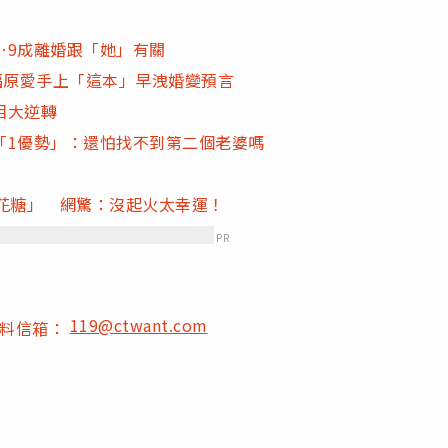
…9成離婚跟「她」有關
福原愛手上「這本」早洩婚變預言
相大逆轉
「1優勢」：還怕找不到第二個老婆嗎
花糖」 網驚：沒起火太幸運！
PR
119@ctwant.com
爆料信箱：