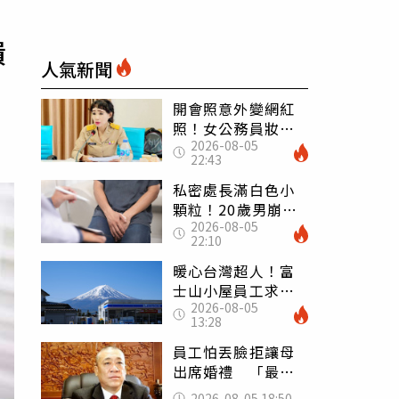
潰
人氣新聞
開會照意外變網紅
照！女公務員妝容
2026-08-05
掀2千則留言 本人
22:43
怒嗆：化妝有錯嗎
私密處長滿白色小
顆粒！20歲男崩潰
2026-08-05
求診 醫曝5大真相
22:10
別再誤會
暖心台灣超人！富
士山小屋員工求助
2026-08-05
「想活下去」 山
13:28
友狂背物資上山：
台灣真的是寶島
員工怕丟臉拒讓母
出席婚禮 「最愛
發錢老闆」震怒開
2026-08-05 18:50