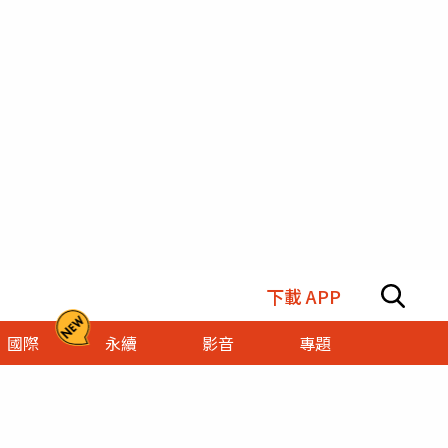
下載 APP
國際
永續
影音
專題