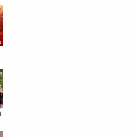
福
醫
：