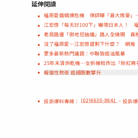
延伸閱讀
福原愛婚姻爆危機 律師曝「最大敗筆」
江宏傑「每天討100下」嚇壞日本人！ 
老翁路邊「倒地狂抽搐」路人全繞開 真
沒了福原愛…江宏傑還剩下什麼？ 網推
更多最新熱門議題：中聯致癌油風暴
25年未清烘乾機…女拆機殼炸出「粉紅棉
報復性熬夜 癌細胞數攀升
(02)6630-8641
投訴爆料專線：
、投訴