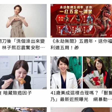
PR
開刀後「洗個澡出來變
《永劫無間》五週年，送你
 林子熙忍震驚安慰：
利連五周！🎁
重要
食 暗藏致癌因子
41歲美成這樣合理嗎？「獸
乃」最新近照曝光 網暴動
歲月忘了她
PR