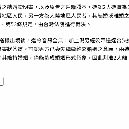
婚之結婚證明書，以及原告之戶籍謄本，確認2人確實為
灣地區人民，另一方為大陸地區人民者，其結婚或離婚
項、第53條規定，由台灣法院進行裁決。
日起搭機出境後，迄今音訊全無，加上倪男經公示送達合法
出書狀答辯。可認男方已喪失繼續維繫婚姻之意願，兩
求其維持婚姻，僅能造成婚姻形式假象，因此判准2人離