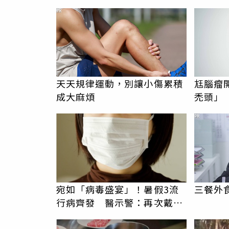
我看不起你
PR
天天規律運動，別讓小傷累積
尪腦瘤
成大麻煩
禿頭」
頭髮不
PR
宛如「病毒盛宴」！暑假3流
三餐外
行病齊發 醫示警：再次戴上
口罩吧