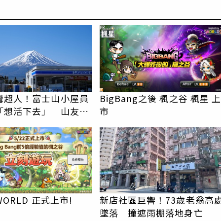
PR
灣超人！富士山小屋員
BigBang之後 楓之谷 楓星 
「想活下去」 山友狂
市
上山：台灣真的是寶島
WORLD 正式上市!
新店社區巨響！73歲老翁高
墜落 撞遮雨棚落地身亡