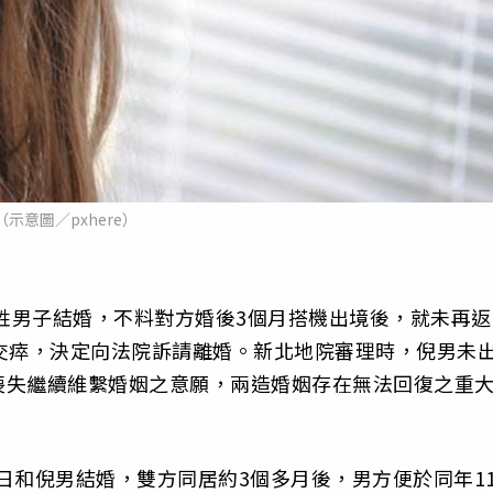
（示意圖／pxhere）
倪姓男子結婚，不料對方婚後3個月搭機出境後，就未再返
交瘁，決定向法院訴請離婚。新北地院審理時，倪男未
喪失繼續維繫婚姻之意願，兩造婚姻存在無法回復之重
1日和倪男結婚，雙方同居約3個多月後，男方便於同年1