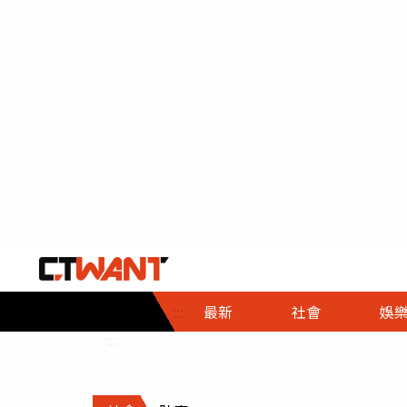
社會首頁
娛樂首頁
財經首頁
政
:::
最新
社會
娛
時事
即時
熱線
:::
直擊
大條
人物
調查
專題
３Ｃ