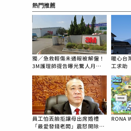
熱門推薦
獨／急救輕傷未通報被解僱！
暖心台
3M護理師提告曝光驚人月
工求助
薪 比肩律師
背物資
PR
員工怕丟臉拒讓母出席婚禮
RONA 
「最愛發錢老闆」震怒開除：