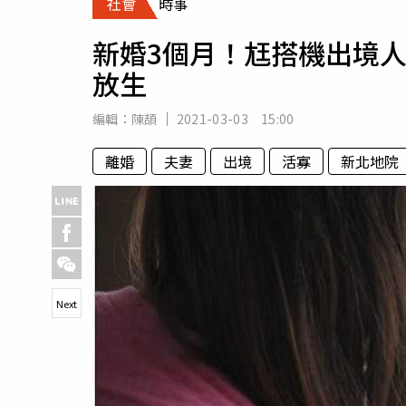
社會
時事
人物
汽車
新婚3個月！尪搭機出境人
專欄
放生
房產新勢力
編輯：
陳頡
2021-03-03 15:00
離婚
夫妻
出境
活寡
新北地院
Next