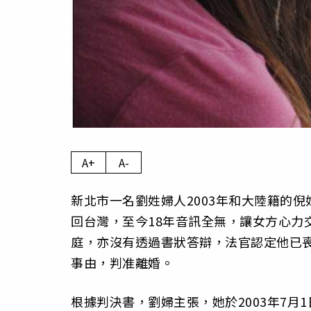
A+
A-
新北市一名劉姓婦人2003年和大陸籍的
回台灣，至今18年音訊全無，讓女方心力
庭，亦沒有透過書狀答辯，法官認定他已
事由，判准離婚。
根據判決書，劉婦主張，她於2003年7月