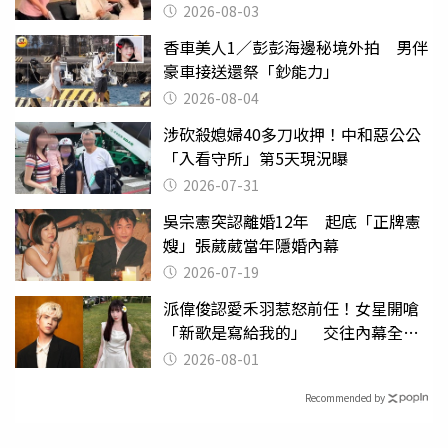
潰
2026-08-03
香車美人1／彭彭海邊秘境外拍 男伴
豪車接送還祭「鈔能力」
2026-08-04
涉砍殺媳婦40多刀收押！中和惡公公
「入看守所」第5天現況曝
2026-07-31
吳宗憲突認離婚12年 起底「正牌憲
嫂」張葳葳當年隱婚內幕
2026-07-19
派偉俊認愛禾羽惹怒前任！女星開嗆
「新歌是寫給我的」 交往內幕全說
了
2026-08-01
Recommended by