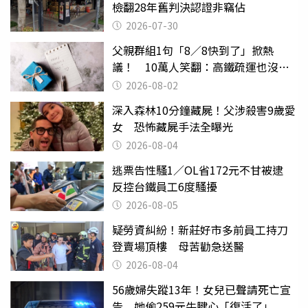
檢翻28年舊判決認證非竊佔
2026-07-30
父親群組1句「8／8快到了」掀熱
議！ 10萬人笑翻：高鐵疏運也沒列
父親節
2026-08-02
深入森林10分鐘藏屍！父涉殺害9歲愛
女 恐怖藏屍手法全曝光
2026-08-04
逃票告性騷1／OL省172元不甘被逮
反控台鐵員工6度騷擾
2026-08-05
疑勞資糾紛！新莊好市多前員工持刀
登賣場頂樓 母苦勸急送醫
2026-08-04
56歲婦失蹤13年！女兒已聲請死亡宣
告 她偷259元牛腱心「復活了」