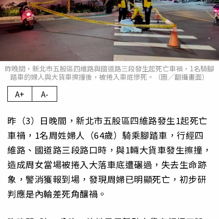
昨晚間，新北市五股區四維路與國道路三段發生起死亡車禍，1名騎腳
踏車的婦人與大貨車擦撞後，被捲入車底慘死。（圖／翻攝畫面）
A+
A-
昨（3）日晚間，新北市五股區四維路發生1起死亡
車禍，1名周姓婦人（64歲）騎乘腳踏車，行經四
維路、國道路三段路口時，與1輛大貨車發生擦撞，
造成周女當場被捲入大落車底遭碾過，失去生命跡
象，警消獲報到場，發現周婦已明顯死亡，初步研
判應是內輪差死角釀禍。