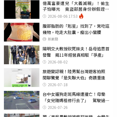
億萬富豪遭兒「大義滅親」！偷生
子怕曝光 竟盜鄰居身份辦假證落
戶
2026-08-06 17:53
腹部脂肪的「剋星」找到了，常吃這
幾物，吃走大肚囊，瘦出小蠻腰
新素簡
陽明交大教授砍死妹夫！岳母追思首
發聲 揭11年經營真相駁「爭產」
2026-08-02
旅遊變認親！陸男幫台灣遊客拍照
閒聊驚覺「是失聯大伯」奇蹟重逢
2026-07-18
台中女遛狗走斑馬線遭撞亡！母慟
「女兒隨媽祖修行去了」 駕駛過失
致死判9月
2026-07-26
獨／東吳男教授被瘋狂迷戀 女學生