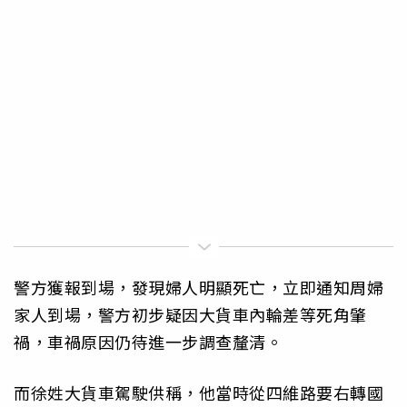
警方獲報到場，發現婦人明顯死亡，立即通知周婦
家人到場，警方初步疑因大貨車內輪差等死角肇
禍，車禍原因仍待進一步調查釐清。
而徐姓大貨車駕駛供稱，他當時從四維路要右轉國