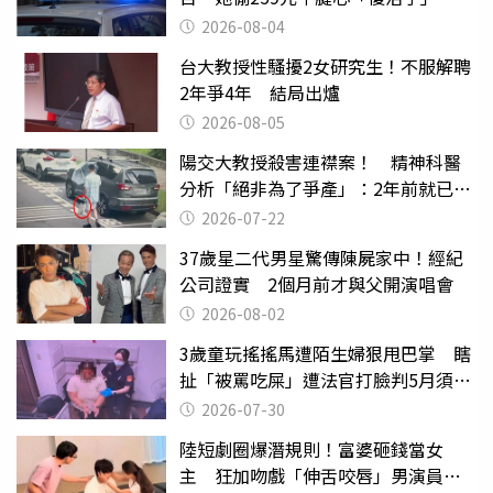
2026-08-04
台大教授性騷擾2女研究生！不服解聘
2年爭4年 結局出爐
2026-08-05
陽交大教授殺害連襟案！ 精神科醫
分析「絕非為了爭產」：2年前就已言
行詭異
2026-07-22
37歲星二代男星驚傳陳屍家中！經紀
公司證實 2個月前才與父開演唱會
2026-08-02
3歲童玩搖搖馬遭陌生婦狠甩巴掌 瞎
扯「被罵吃屎」遭法官打臉判5月須入
監
2026-07-30
陸短劇圈爆潛規則！富婆砸錢當女
主 狂加吻戲「伸舌咬唇」男演員崩