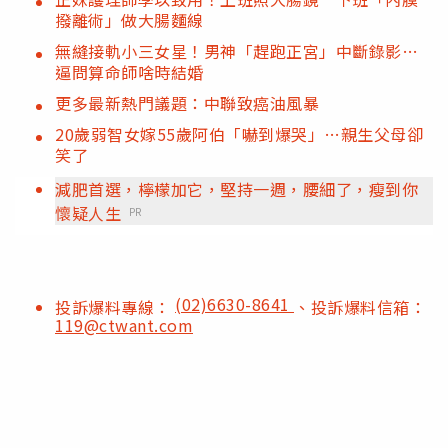
撥離術」做大腸麵線
無縫接軌小三女星！男神「趕跑正宮」中斷錄影…
逼問算命師啥時結婚
更多最新熱門議題：中聯致癌油風暴
20歲弱智女嫁55歲阿伯「嚇到爆哭」…親生父母卻
笑了
減肥首選，檸檬加它，堅持一週，腰細了，瘦到你
懷疑人生
PR
(02)6630-8641
投訴爆料專線：
、投訴爆料信箱：
119@ctwant.com