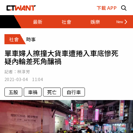
跳至主要內容區塊
下載 APP
最新
社會
娛樂
財經
社會
時事
單車婦人擦撞大貨車遭捲入車底慘死
疑內輪差死角釀禍
記者：
林淳芳
2021-03-04 11:04
五股
車禍
死亡
自行車