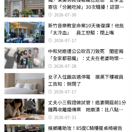
寄信「分屍吃掉」30次騷擾！認罪免
關
2026-07-30
新竹音樂教室命案10天後復課！他批
「太冷血」 員工怒駁：閉上嘴
2026-07-17
中和兒媳遭公公砍百刀致死 閨密揭
「全家都惡魔」：丈夫在老婆時懷孕
摔東西
2026-07-28
女子入住飯店遇停電 摸黑下樓被員
工告知：倒閉了
2026-07-17
丈夫小三假證做試管！癌妻開庭前1分
鐘再收離婚傳票 她崩潰：比八點檔
還扯
2026-07-31
檳榔攤助攻！85度C騎樓擺桌椅被告