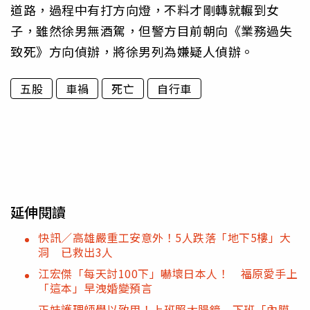
道路，過程中有打方向燈，不料才剛轉就輾到女
子，雖然徐男無酒駕，但警方目前朝向《業務過失
致死》方向偵辦，將徐男列為嫌疑人偵辦。
五股
車禍
死亡
自行車
延伸閱讀
快訊／高雄嚴重工安意外！5人跌落「地下5樓」大
洞 已救出3人
江宏傑「每天討100下」嚇壞日本人！ 福原愛手上
「這本」早洩婚變預言
正妹護理師學以致用！上班照大腸鏡 下班「內膜