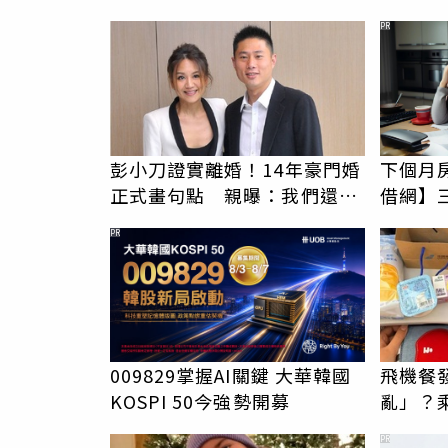
哭：這就是台灣
PR
彭小刀證實離婚！14年豪門婚
下個月
正式畫句點 親曝：我們還是
借網】
家人
PR
009829掌握AI關鍵 大華韓國
飛機餐
KOSPI 50今強勢開募
亂」？
臉 醫
PR