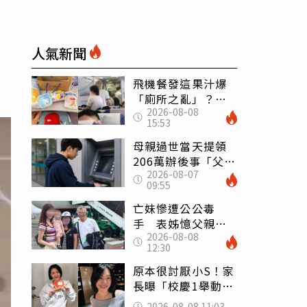
人氣新聞
飛機餐發這果汁爆
「廁所之亂」？乘
2026-08-08
客崩潰：差點丟大
15:53
臉 醫揭3類人別亂
喝
母親過世當天提領
206萬辦後事「父子
2026-08-07
遭判刑」 律師：
09:55
搶錢先下手是罪
亡妹慘遭公公毒
手 表姊憶父親節
2026-08-08
前夕：小舅舅仍到
12:30
殯儀館陪她說話
原本很討厭小S！家
長曝「校慶1舉動」
讓她徹底改觀 網
2026-08-08 11:03