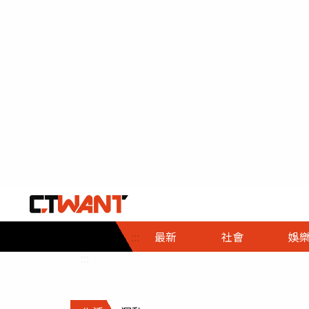
社會首頁
娛樂首頁
財經首頁
政
:::
最新
社會
娛
時事
即時
熱線
:::
直擊
大條
人物
調查
專題
３Ｃ