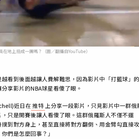
在地上扭成一團嗎？（圖／翻攝自YouTube）
是越看到後面越讓人費解難思，因為影片中「打籃球」
分享影片的NBA球星看傻了眼。
hell)近日在
推特
上分享一段影片，只見影片中一群俄
片，只是開賽後讓人看傻了眼。這群俄羅斯人不僅不運
接撲到對方身上，甚至直接將對方翻倒、用金臂勾直接
，你們是怎麼回事？」