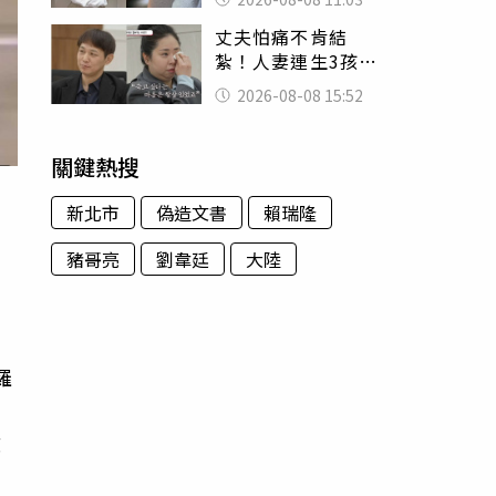
友洗版認證
丈夫怕痛不肯結
紮！人妻連生3孩
控遭家暴淚喊：真
2026-08-08 15:52
的好累
關鍵熱搜
新北市
偽造文書
賴瑞隆
豬哥亮
劉韋廷
大陸
的
羅
攻