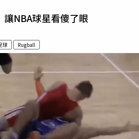
寵物
讓NBA球星看傻了眼
運勢
運動
梅酒
足球
Rugball