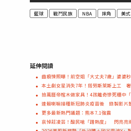
籃球
戰鬥民族
NBA
摔角
美式
延伸閱讀
齒痕悚照曝！前空姐「大丈夫7歲」婆婆
本土劇女星消失7年！搭勞斯萊斯上工 
撿萬曆帝棺木做家具！4孩離奇慘死櫃中
達賴喇嘛接種新冠肺炎疫苗後 錄製影片
更多最新熱門議題：熊本7.1強震
哀悼莊凌芸！酸民嗆「蹭熱度」 閃亮亮
2026美肌新趨勢「外泌體＋矽谷電波X