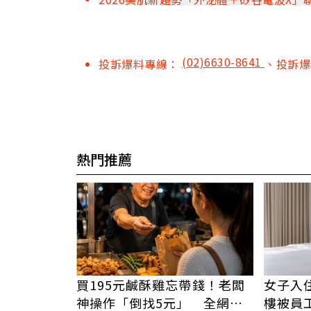
(02)6630-8641
投訴爆料專線：
、投訴
熱門推薦
買195元鹹酥雞忘帶錢！老闆
女子入
神操作「倒找5元」 全網看
樓被員