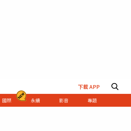
下載 APP
國際
永續
影音
專題