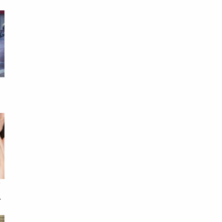
！
師
內