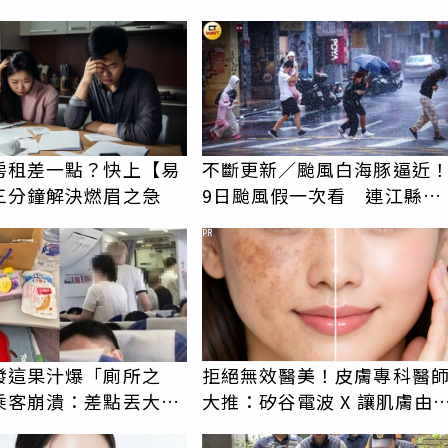
房租差一點？快上【易
不斷更新／颱風白海豚逼近
三分鐘解決燃眉之急
9日颱風假一次看 連江縣停
班停課
PR
發這果汁爆「廁所之
拒絕無效醫美！皮膚專科醫
乘客崩潰：差點丟大
大推：矽谷電波 X 讓肌膚由
揭3類人別亂喝
而外更強韌