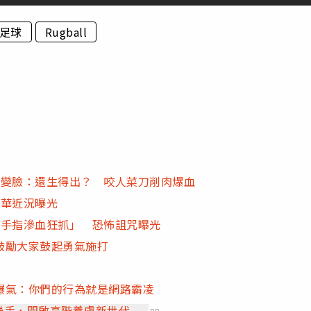
足球
Rugball
秒變臉：還生得出？ 咬人菜刀削肉爆血
奢華近況曝光
「手指滲血狂抓」 恐怖詛咒曝光
鼓勵大家鼓起勇氣施打
爆氣：你們的行為就是網路霸凌
」聯手，開啟高階養膚新世代