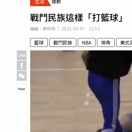
生活
運動
人物
汽車
戰鬥民族這樣「打籃球」 
專欄
房產新勢力
編輯：
廖梓翔
2021-03-07 11:53
籃球
戰鬥民族
NBA
摔角
美式
Next