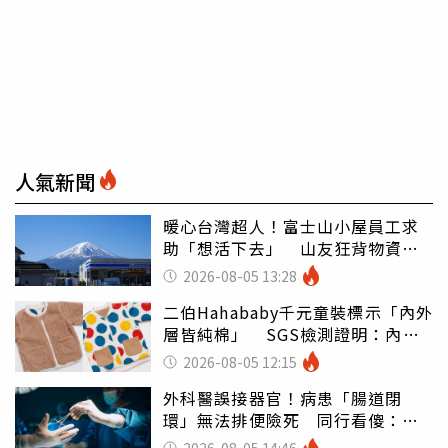
人氣新聞
暖心台灣超人！富士山小屋員工求
助「想活下去」 山友狂背物資上
山：台灣真的是寶島
2026-08-05 13:28
二伯Hahababy千元童裝標示「內外
層皆純棉」 SGS檢測證明：內裡
100%聚酯纖維
2026-08-05 12:15
外科醫誤接器官！病患「腸道閉
環」無法排便險死 同行看傻：糟
糕至極