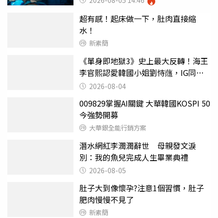
2026-08-05 14:46
超有感！起床做一下，肚肉直接縮
水！
新素簡
《單身即地獄3》史上最大反轉！海王
李官熙認愛韓國小姐劉恃蘟，IG同步
放閃：未來我們會互相珍惜、為彼此
2026-08-04
加油
009829掌握AI關鍵 大華韓國KOSPI 50
今強勢開募
大華銀全能行銷方案
潛水網紅李潤潤辭世 母親發文淚
別：我的魚兒完成人生畢業典禮
2026-08-05
肚子大到像懷孕?注意1個習慣，肚子
肥肉慢慢不見了
新素簡