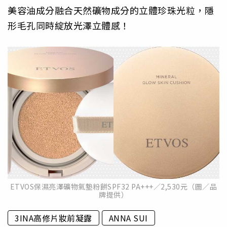
美容油成分融合天然礦物成分的立體珍珠光粒，隱
形毛孔同時綻放光澤立體感！
ETVOS保濕亮澤礦物氣墊粉餅SPF32 PA+++／2,530元（圖／品
牌提供）
3INA高修片妝前凝露
ANNA SUI