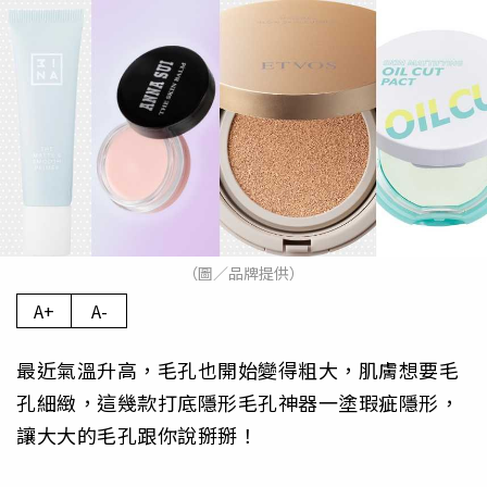
（圖／品牌提供）
A+
A-
最近氣溫升高，毛孔也開始變得粗大，肌膚想要毛
孔細緻，這幾款打底隱形毛孔神器一塗瑕疵隱形，
讓大大的毛孔跟你說掰掰！