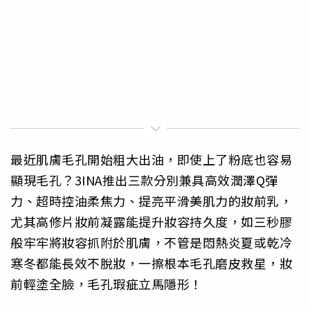
最近肌膚毛孔開始粗大出油，即使上了粉底也容易
顯現毛孔？3INA推出三款分別兼具高效潤澤Q彈
力、超時控油柔焦力、提亮平滑美肌力的妝前乳，
尤其高修片妝前凝露能提升妝容持久度，如三秒膠
般牢牢將妝容抓附於肌膚，不管是悶熱炎夏或乾冷
寒冬都能長效不脫妝，一擦根本毛孔磨皮救星，妝
前輕塗全臉，毛孔瑕疵立馬隱形！