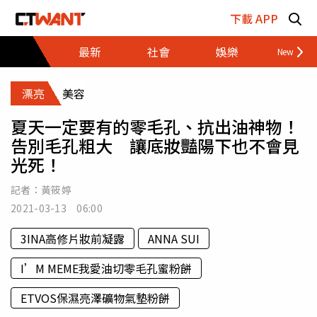
跳至主要內容區塊
下載 APP
最新
社會
娛樂
財經
漂亮
美容
夏天一定要有的零毛孔、抗出油神物！
告別毛孔粗大 讓底妝豔陽下也不會見
光死！
記者：
黃筱婷
2021-03-13 06:00
3INA高修片妝前凝露
ANNA SUI
I’M MEME我愛油切零毛孔蜜粉餅
ETVOS保濕亮澤礦物氣墊粉餅