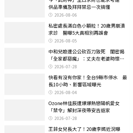
供品準備及拜拜禁忌一次搞懂
2026-08-06
私密處長滿白色小顆粒！20歲男崩潰
求診 醫曝5大真相別再誤會
2026-08-05
中和兒媳遭公公砍百刀致死 閨密揭
「全家都惡魔」：丈夫在老婆時懷孕
摔東西
2026-07-28
快看有沒有你家！全台9縣市停水 最
長10小時、影響區域曝光
2026-08-04
Ozone林佳辰遭爆爆熱戀陽帆愛女
「禁令」解封深夜帶安吉返家
2026-07-28
王菲女兒長大了！20歲李嫣近況曝