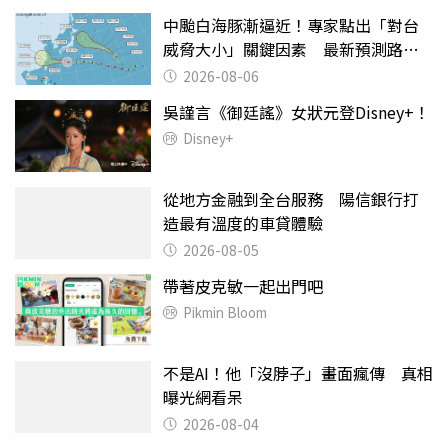
中颱白海豚漸逼近！專家點出「對台
威脅大小」關鍵因素 最新預測路徑
曝
2026-08-06
吳謹言《御廷謠》女狀元登Disney+！
Disney+
從地方金融到全台服務 陽信銀行打
造最有溫度的車貸體驗
2026-08-05
帶著皮克敏一起出門吧
Pikmin Bloom
不是AI！他「沒脖子」畫面瘋傳 真相
曝光網看呆
2026-08-04