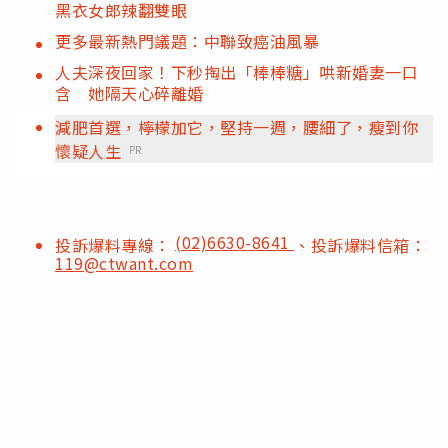
黑衣女郎辣翻雙眼
更多最新熱門議題：中聯致癌油風暴
人夫深夜回家！下秒掏出「棒棒糖」哄新婚妻一口
含 她隔天心碎離婚
減肥首選，檸檬加它，堅持一週，腰細了，瘦到你
懷疑人生
PR
(02)6630-8641
投訴爆料專線：
、投訴爆料信箱：
119@ctwant.com