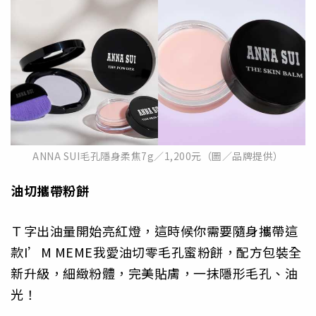
ANNA SUI毛孔隱身柔焦7g／1,200元（圖／品牌提供）
油切攜帶粉餅
Ｔ字出油量開始亮紅燈，這時候你需要隨身攜帶這
款I’M MEME我愛油切零毛孔蜜粉餅，配方包裝全
新升級，細緻粉體，完美貼膚，一抹隱形毛孔、油
光！