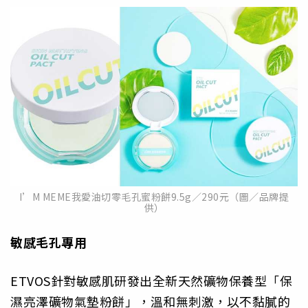
I’M MEME我愛油切零毛孔蜜粉餅9.5g／290元（圖／品牌提
供）
敏感毛孔專用
ETVOS針對敏感肌研發出全新天然礦物保養型「保
濕亮澤礦物氣墊粉餅」，溫和無刺激，以不黏膩的