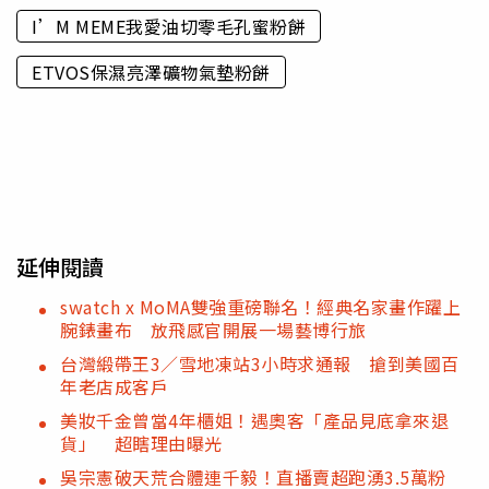
I’M MEME我愛油切零毛孔蜜粉餅
ETVOS保濕亮澤礦物氣墊粉餅
延伸閱讀
swatch x MoMA雙強重磅聯名！經典名家畫作躍上
腕錶畫布 放飛感官開展一場藝博行旅
台灣緞帶王3／雪地凍站3小時求通報 搶到美國百
年老店成客戶
美妝千金曾當4年櫃姐！遇奧客「產品見底拿來退
貨」 超瞎理由曝光
吳宗憲破天荒合體連千毅！直播賣超跑湧3.5萬粉