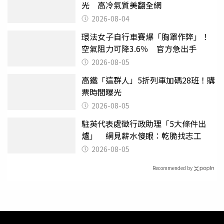
光 高冷氣質美翻全網
2026-08-04
環法女子自行車賽爆「胸罩作弊」！
空氣阻力可降3.6％ 官方急出手
2026-08-05
高鐵「這群人」5折列車加碼28班！購
票時間曝光
2026-08-05
駐英代表處徵行政助理「5大條件出
爐」 網見薪水傻眼：乾脆找志工
2026-08-05
Recommended by