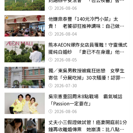
魂伸冤
2026-08-06
他嫌鼎泰豐「140元冷門小菜」太
貴！ 老饕卻狂推神調味：自己做不
出來
2026-08-04
熊本AEON爆炸女店員罹難！守靈儀式
擺純白婚紗 「妻已不在身邊」他淚
喊：無法想像
2026-08-05
獨／東吳男教授被瘋狂迷戀 女學生
寄信「分屍吃掉」30次騷擾！認罪免
關
2026-07-30
吳宗憲重回周末8點戰場 霸氣喊話
「Passion一定要在」
2026-08-06
丈夫小三假證做試管！癌妻開庭前1分
鐘再收離婚傳票 她崩潰：比八點檔