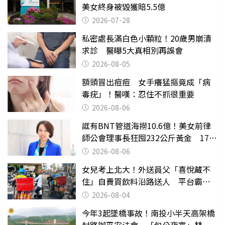
美女終身被毀獲賠5.5億
2026-07-28
私密處長滿白色小顆粒！20歲男崩潰
求診 醫曝5大真相別再誤會
2026-08-05
額頭冒出痘痘 女手癢猛摳竟成「病
毒疣」！醫嘆：忍住不抓很重要
2026-08-06
誆有BNT管道海撈10.6億！美女前律
師公會理事長狂囤232公斤黃金 17人
遭起訴
2026-08-06
女兒考上北大！外送員父「喜悅藏不
住」自費買飲料沿路送人 平台霸氣
幫付學費
2026-08-04
今年3起墜橋事故！南投小半天高架橋
封路辦平安法會 「包公夜審」替亡