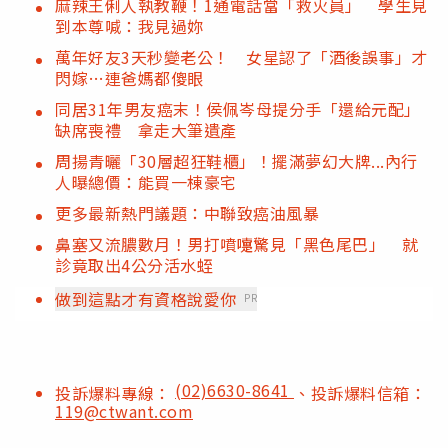
麻辣王俐人執教鞭！1通電話當「救火員」 學生見
到本尊喊：我見過妳
萬年好友3天秒變老公！ 女星認了「酒後誤事」才
閃嫁…連爸媽都傻眼
同居31年男友癌末！侯佩岑母提分手「還給元配」
缺席喪禮 拿走大筆遺產
周揚青曬「30層超狂鞋櫃」！擺滿夢幻大牌...內行
人曝總價：能買一棟豪宅
更多最新熱門議題：中聯致癌油風暴
鼻塞又流膿數月！男打噴嚏驚見「黑色尾巴」 就
診竟取出4公分活水蛭
做到這點才有資格說愛你
PR
(02)6630-8641
投訴爆料專線：
、投訴爆料信箱：
119@ctwant.com