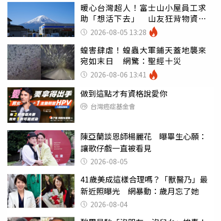
暖心台灣超人！富士山小屋員工求
助「想活下去」 山友狂背物資上
山：台灣真的是寶島
2026-08-05 13:28
蝗害肆虐！蝗蟲大軍鋪天蓋地襲來
宛如末日 網驚：聖經十災
2026-08-06 13:41
做到這點才有資格說愛你
台灣癌症基金會
陳亞蘭談恩師楊麗花 曝畢生心願：
讓歌仔戲一直被看見
2026-08-05
41歲美成這樣合理嗎？「獸醫乃」最
新近照曝光 網暴動：歲月忘了她
2026-08-04