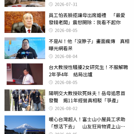
還扯
2026-07-31
員工怕丟臉拒讓母出席婚禮 「最愛
發錢老闆」震怒開除：我看不起你
2026-08-05
不是AI！他「沒脖子」畫面瘋傳 真相
曝光網看呆
2026-08-04
台大教授性騷擾2女研究生！不服解聘
2年爭4年 結局出爐
2026-08-05
陽明交大教授砍死妹夫！岳母追思首
發聲 揭11年經營真相駁「爭產」
2026-08-02
暖心台灣超人！富士山小屋員工求助
「想活下去」 山友狂背物資上山：
台灣真的是寶島