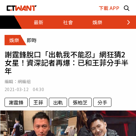
跳至主要內容區塊
下載 APP
最新
社會
娛樂
財經
娛樂
即時
謝霆鋒脫口「出軌我不能忍」網狂猜2
女星！資深記者再爆：已和王菲分手半
年
編輯：
網編組
2021-03-12 04:30
謝霆鋒
王菲
出軌
張柏芝
分手