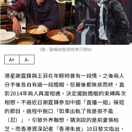
（圖／翻攝謝霆鋒微博＠鋒味）
A+
A-
港星謝霆鋒與王菲在年輕時曾有一段情，之後兩人
分手後各自有過一段婚姻，但最後都無疾而終，直
到2014年兩人再度相遇，決定擺脫婚姻的束縛再次
相戀。不過近日謝霆鋒參加中國「直播一姐」薇婭
的節目，過程中脫口「如果出軌了我是很不能
（忍）」，引發外界聯想，猜測說的是前妻張柏
芝。而香港資深記者「香港朱皮」10日發文指出，