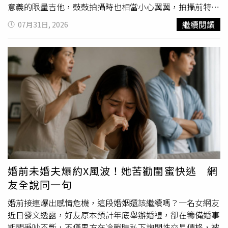
意義的限量吉他，鼓鼓拍攝時也相當小心翼翼，拍攝前特地
將吉他背面做保護就怕留下任何刮痕，展現十足愛惜之情。
繼續閱讀
07月31日, 2026
談到實際彈奏的手感，鼓鼓笑說：「彈起來很有『獸』味！
等等拍完還要趕快拿去大巨蛋還他。」一句話逗樂全場，也
展現兩人的好交情。MV全程以iPhone拍攝，卻透過細膩運
鏡與畫面呈現出電影般的質感。這次鼓鼓也首次挑戰武打
戲，為了呈現真實打鬥感，特別跟著武術老師練習套招。最
後鼓鼓因誤會遭逮捕、坐上警車崩潰落淚的戲碼，更一氣呵
成完成演出，導演喊卡後也忍不住上他鼓掌，鼓鼓透露哭戲
當下第一個想到媽媽，情緒便自然湧上，順利進入角色狀
態。這次特別找來新生代演員許紫柔擔任女主角，雖然是她
第一次拍攝音樂作品，但面對與鼓鼓的對手戲毫不怯場。兩
人在MV中詮釋從甜蜜、難關、
分手
及不捨放手的情感轉
折，其中「對空鳴槍後向鼓鼓提
分手
」的戲份最具挑戰，因
婚前未婚夫爆約X風波！她苦勸閨蜜快逃 網
台詞不多，必須靠眼神傳遞複雜情緒，更首次挑戰大聲怒吼
友全說同一句
的演出，連經紀人都被她投入的情緒嚇到。
婚前接連爆出感情危機，這段婚姻還該繼續嗎？一名女網友
近日發文透露，好友原本預計年底舉辦婚禮，卻在籌備婚事
期間爭吵不斷，不僅男方在冷戰時私下詢問性交易價格，被