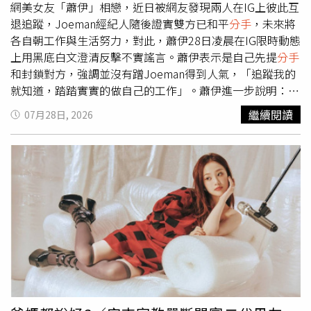
戀，曾被拍與帥T髮型師Manson Ann約會，她當時否認戀
網美女友「蕭伊」相戀，近日被網友發現兩人在IG上彼此互
情，但直呼戀愛不分性別，婚姻平權後，也不排除跟女生結
退追蹤，Joeman經紀人隨後證實雙方已和平
分手
，未來將
婚。不過後來雙方有些感情糾紛，兩人對話紀錄外流，坐實
各自朝工作與生活努力，對此，蕭伊28日凌晨在IG限時動態
曾經交往過，還因郭源元疑似劈腿而
分手
收場，雙方更為此
上用黑底白文澄清反擊不實謠言。蕭伊表示是自己先提
分手
而鬧上警局。對於2人的關係，經紀人表示，還沒有聯繫上
和封鎖對方，強調並沒有蹭Joeman得到人氣，「追蹤我的
郭源元，「因為私領域的事情我不會干涉，所以無法代為回
就知道，踏踏實實的做自己的工作」。蕭伊進一步說明：
答，但他們認識很久了，常在活動上遇到，最近比較常出去
「（前男友）也不曾是我的ATM，我的東西都是自己買，而
繼續閱讀
07月28日, 2026
而已吧。」也表示郭源元是個「I人」，很樂見她出門跟朋
且我想要的東西我也買得起，不用靠任何人」。最後蕭伊提
友互動。
到不要把她過去的真心付出，歪曲為名利與金錢的圖謀，在
她身上都不適用，持續為自己立場發聲，「請媒體與網友停
止以父權思維物化女性」。蕭伊28日凌晨首發聲。（圖／翻
攝IG）