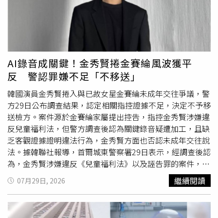
次公開頭貼頭、摟腰合照，形同首度正式公開男友身分，也
人看到柯叔元和顏曉筠的回憶戲時，龍語申立刻對柯叔元
讓這段戀情更加明朗。
說，「你也跟我一樣把瀏海放下來喔，果然是父子」，柯叔
元則開玩笑說，「所有的回憶戲對我都蠻折磨的，我一直要
催眠我自己，我很年輕我很年輕。」話一出在場眾人都笑
翻，而這場戲也讓顏曉筠印象深刻，「拍這場時我們兩個是
AI錄音成關鍵！金秀賢捲金賽綸風波獲平
一條過。」李緻在劇中所飾演的「葉菁菁」也引發討論，她
反 警認罪嫌不足「不移送」
中年喪偶所以繼承大筆遺產，直播時其他演員都稱她是「身
懷鉅款的寡婦」，還有網友搞笑留言說她是「剋夫富婆」。
韓國演員金秀賢捲入與已故女星金賽綸未成年交往爭議，警
當進行直播時，李緻被抓包放空看著前方，柯叔元忍不住開
方29日公布調查結果，認定相關指控證據不足，決定不予移
她玩笑：「妳還在想早上的股票啊。」劇中與她有不少對戲
送檢方。案件源於金賽綸家屬提出控告，指控金秀賢涉嫌違
的陳子強也爆料：「有時跟她對戲的時候，已經開始了，她
反兒童福利法，但警方調查後認為關鍵錄音疑遭加工，且缺
就這樣（眼神放空狀態）。」李緻則解釋是因為在片場時，
乏客觀證據證明違法行為，金秀賢方面也否認未成年交往說
自己看到大家在演戲，都展現專業演員的一面，「我會自己
法。據韓聯社報導，首爾城東警察署29日表示，經調查後認
看著看著就入戲，然後就忘記要接話，不自覺就變成觀
為，金秀賢涉嫌違反《兒童福利法》以及誣告罪的案件，因
眾。」這部連演員都看到入戲的療癒系輕喜劇《樓上樓下》
缺乏足以證明犯罪事實的客觀證據，因此決定不予移送。回
繼續閱讀
07月29日, 2026
周一至周五晚間8點在中視頻道播出。柯叔元攜演員群進行
顧經過，YouTube頻道「橫豎研究所」於2025年3月爆料，
線上直播強力宣傳。（圖／中視）
聲稱金秀賢與金賽綸自她15歲起交往長達6年，引發外界高
度關注。另一方面，金賽綸家屬於2025年5月提出告訴，指