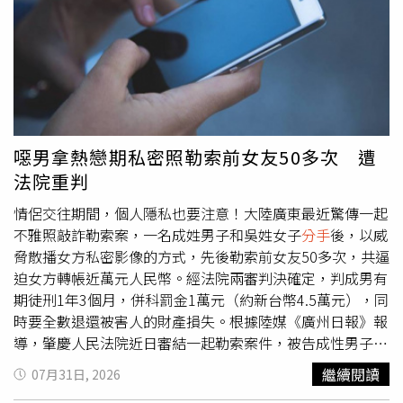
中一首歌要寫給女友，結果隔天發佈去年寫給我的歌，讓你
這些粉絲誤會是這一首啊？」她認為派偉俊發表的〈去年下
的那場雪〉，其實是兩人去年交往期間所創作的歌曲，因此
還公開當時討論歌曲的對話截圖，希望外界不要誤會歌曲創
作背景。除了質疑歌曲歸屬外，黃琳媛也公開兩人交往期間
的相處狀況，直言：「況且交往的時候你真的沒有對我很
好，什麼錢都跟我斤斤計較，嫌棄我的朋友讓我很自卑，交
噁男拿熱戀期私密照勒索前女友50多次 遭
往時出國覺得自己很紅不牽我的手，為了追上你在電車上絆
法院重判
倒也根本沒發現還要我痛到叫一聲，都已經
分手
了我不想要
再被你折磨和消費了！」她表示，是在朋友通知下才知道派
情侶交往期間，個人隱私也要注意！大陸廣東最近驚傳一起
偉俊的新歌及相關發文，也因此發現不少粉絲誤以為歌曲是
不雅照敲詐勒索案，一名成姓男子和吳姓女子
分手
後，以威
寫給現任女友。黃琳媛公開跟派偉俊交往時的狀況。（圖／
脅散播女方私密影像的方式，先後勒索前女友50多次，共逼
翻攝臉書／黃琳媛）黃琳媛最後再度發文喊話：「即便
分手
迫女方轉帳近萬元人民幣。經法院兩審判決確定，判成男有
了，這些行為真的讓我非常不舒服，
分手
可以至少做到該有
期徒刑1年3個月，併科罰金1萬元（約新台幣4.5萬元），同
的尊重嗎？可以不要借花獻佛再把我當題材了嗎？或者是你
時要全數退還被害人的財產損失。根據陸媒《廣州日報》報
今晚就好好發寫給你女朋友的歌可以嗎？只要你不做這些不
導，肇慶人民法院近日審結一起勒索案件，被告成性男子與
尊重別人的行為我都覺得一切就算了。 算我倒楣。」貼文
原告吳姓女子曾是情侶關係，戀愛期間成男拍攝並保存吳女
繼續閱讀
07月31日, 2026
曝光後迅速掀起討論，不少網友關注雙方昔日戀情，也關心
大量私密影像。兩人
分手
後，成男以私密影像向吳女勒索50