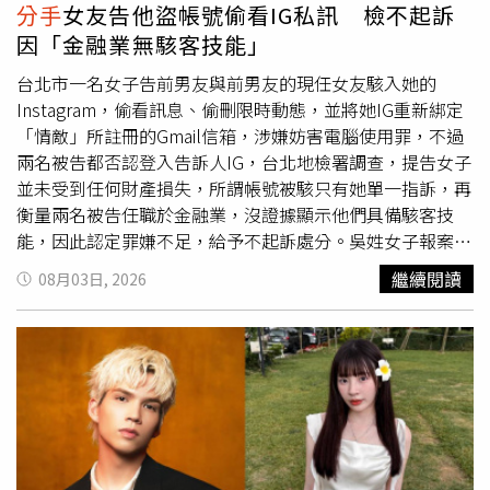
振發相當感動，恰好與他本人的成長經歷不謀而合。顏師傅
分手
女友告他盜帳號偷看IG私訊 檢不起訴
國小時期便展露過人的繪畫天分，卻在初一那年因家中經濟
因「金融業無駭客技能」
壓力被迫輟學，無緣繼續學畫之路，所以由他來畫《魯冰
花》看板非常有意義，因此病後體力雖未完全恢復，仍堅持
台北市一名女子告前男友與前男友的現任女友駭入她的
親自執筆，完成這幅飽含個人情感的作品。
Instagram，偷看訊息、偷刪限時動態，並將她IG重新綁定
「情敵」所註冊的Gmail信箱，涉嫌妨害電腦使用罪，不過
兩名被告都否認登入告訴人IG，台北地檢署調查，提告女子
並未受到任何財產損失，所謂帳號被駭只有她單一指訴，再
衡量兩名被告任職於金融業，沒證據顯示他們具備駭客技
能，因此認定罪嫌不足，給予不起訴處分。吳姓女子報案主
張，IG從去年11月起常發生她還沒看訊息卻顯示已讀的狀
繼續閱讀
08月03日, 2026
態，還有部分限動在她不知情的狀況下消失，她發現IG被綁
定一個陌生電郵「○○○○68@gmail.com」，查詢許姓前
男友的IG粉絲與追蹤名單，確實有一名用戶的名稱是
○○○○68，前男友也對她坦承○○○○68是勾姓現任女
友。吳姓女子懷疑，大部分未經允許登入IG的位置都顯示在
台中，她跟台中唯一的淵源只有前男友，因此認為許姓男子
與勾姓女子駭入她IG更改設定，涉犯無故變更他人電磁紀錄
罪。北檢傳喚許姓男子與勾姓女子，兩人確實交往中，