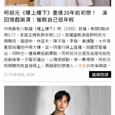
經提醒，剩下只能由她自己承擔」。還有不少網友分享自身
Jony掌鏡拍攝的生活照，包括托腮、嘟嘴等畫面，被不少
或親友的經驗，表示曾遇過另一半婚前就有約砲、買春念
網友認為已是大方公開戀情。綜合港媒報導，Jony來自台
柯叔元《樓上樓下》重逢20年前初戀！ 演
頭，婚後最終演變成外遇、離婚收場；也有人因婆婆長期干
灣，兩人其實早已多次同遊。去年7月一起前往泰國旅遊，
回憶戲崩潰：催眠自己很年輕
涉婚姻而痛苦多年，勸女方若已經看見這些警訊，就應該趁
在曼谷欣賞夜景時，Jony曾在社群寫下「Fly into the
還沒有孩子、牽涉更深之前及早停損，否則未來若再面臨婚
clouds（飛向雲端）」向何超雲示愛；同年8月兩人再赴葡
中視最新八點檔《樓上樓下》昨（29日）首播，晚間8點收
姻、育兒及婆媳問題，只會讓離開變得更加困難。
萄牙及法國旅行，並在巴黎鐵塔前手持愛心氣球留下合影；
視0.77，家庭主婦族群收視1.13。首播當晚演員群柯叔元、
10月又一起到日本京都旅遊，換上和服拍攝紀念照，Jony
顏曉筠、龍語申、林宜禾、陳子強、李緻、黃靖雅、大件等
當時還寫下「6 months still my favorite view（6個月了，
重返拍攝地中視大樓，並一同進行線上直播，陪觀眾看播
依然是我最喜歡的風景）」，顯示兩人交往當時已滿半年。
出，同時也一邊推薦追劇賣點。而柯叔元也提及這是他拍完
去年底，兩人也曾一同欣賞楊千嬅演唱會並公開合照。依時
該劇後第一次看到播出，心情很感動。第一集裡頭，柯叔元
間推算，兩人目前交往已超過一年，感情相當穩定。除了戀
和顏曉筠就直接槓上，兩個是初戀情人，
分手
20年後再度重
情受到矚目，Jony的事業背景也引起討論。據了解，他早
逢，因為心結而針鋒相對，講話講到咬牙切齒，柯叔元透露
繼續閱讀
07月30日, 2026
年與友人共同創立音樂派對品牌，策劃派對及展覽活動，之
這是當天現場的即興演出，「導播希望我生氣一點，但我不
後跨足豪宅市場，成立高端房地產銷售品牌，主要經營台灣
想用大呼小叫的方式，於是就咬牙切齒，導播看了就一直
高價豪宅物件，近年更將事業版圖拓展至日本，並傳出有意
笑，要我就這樣演。」對戲的顏曉筠也跟著配合：「現場突
進一步發展香港豪宅市場。從泰國、葡萄牙、法國、日本京
然有什麼好玩的，就大家一起玩。」因為《樓上樓下》是生
都到近期再度一起出遊欣賞夜景，何超雲與Jony一路留下
活感十足的輕喜劇，柯叔元提到，「大家劇本都沒有看到很
不少甜蜜足跡。雖然雙方至今仍未正式對外認愛，但隨著何
熟，因為這樣反而不好演，還是要有點即興在裡面。」柯叔
超雲愈來愈大方分享兩人的親密互動，不少媒體也認為，這
元（右）和顏曉筠（左）劇中針鋒相對。（圖／中視）當眾