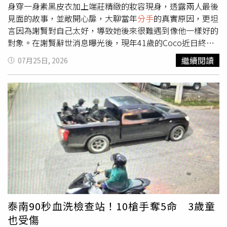
她認為，每個家庭的人生際遇不同，不應因為眼前的不順
件事都十分痛苦，甚至懊悔奪走了一個無辜生命。檢方認
身穿一身素黑皮衣加上端莊精緻的妝容現身，透露兩人最後
遂，就否定他人多年累積的成果。經過幾天沉澱後，原PO
為，相關對話不僅證實少女曾懷孕並接受墮胎，也反映兩人
見面的故事，並敞開心扉，大聊當年
分手
的真實原因，更坦
決定向男友提出
分手
。她坦言，男友平時對她很好，交往多
之間長期存在不正常關係。此外，警方表示，D4vd手機內
言因為謝賢對自己太好，導致她後來很難遇到像他一樣好的
年從未嫌棄她，也不曾因她家境較好就想占便宜，兩人相處
還發現近50張據稱拍攝於少女遭性侵期間的照片，包括裸照
對象。在謝賢辭世消息曝光後，現年41歲的Coco近日終於
一直相當平順。然而，這次事件讓她發現，男友內心始終無
及兩人發生性行為的影像。法庭也揭露，少女手指刺有
首度開直播，穿著一身黑的她神情難掩悲傷與落寞，她回憶
繼續閱讀
07月25日, 2026
法真正接受別人透過努力獲得較好的生活，甚至在自己遭遇
「David」字樣，而D4vd手指則刺有「Celeste」，兩人甚
兩人最後一次見面是在2018年底，當時因好友造訪香港而
挫折時，希望別人的生活不要比自己幸福，這樣的價值觀差
至曾討論搬到一起生活，並將計畫命名為「超讚行動」
共同聚餐，不料飯後的道別竟成了此生的永別；Coco也感
異，才是她決定放下這段感情的關鍵原因。貼文曝光後掀起
（Operation Awesome）。由於照片內容涉及兒少性影
性表示，「
分手
的時候，我心裡其實特別難過，分開之後一
熱烈討論，不少網友留言表示，「很多人只看見別人今天過
像，因此未在法庭公開播放；不過檢方描述部分內容時，死
晃就是這麼多年，我們再也沒能相見」。過去傳聞謝賢與
得好，卻沒看到背後付出的代價」、「你爸爸享受的是努力
者母親情緒潰堤，與丈夫一同離開法庭。檢方表示，兩人於
Coco是在夜店認識，但她特地闢謠表示，他們是透過朋友
幾十年後的成果，不是幸運得來的」、「真正該檢討的是羞
2024年11月一度
分手
，但仍保持聯絡。案發前一晚，雙方
牽線於上海的咖啡廳認識。關於謝賢這個人，Coco大讚他
辱他爸爸的主管，而不是羨慕別人的人生」，也有人認為，
疑因D4vd與其他女性的關係爆發激烈爭執。檢方認為，少
私下溫暖細心且極具紳士風範，不僅教導她投資理財，甚至
男方真正介意的並非主管，而是長期累積的心理落差與比較
女揚言揭露兩人關係及涉嫌性侵未成年等內情，恐重創
在遇到經濟困難時賣掉名車相助，體貼入微的照顧讓她至今
心態，若價值觀無法取得共識，即使繼續交往，未來婚姻與
D4vd正快速竄紅的音樂事業，因此涉嫌痛下殺手。檢方認
銘感於心。談及這段跨越年齡藩籬的感情為何走入歷史，
家庭也可能因此產生更多衝突。
為少女揚言揭露雙方關係及涉嫌性侵未成年等內情，恐衝擊
Coco坦言起因於一次行山活動，當時謝賢在登山過程中體
D4vd演藝事業，成為涉嫌犯案的重要動機。檢方進一步指
力透支，深刻意識到自己日漸衰老的身體機能與年輕的
控，D4vd於2025年4月涉嫌在好萊塢住處殺害少女後，使
Coco存在無法跨越的差距，因不願耽誤女方的未來與青
泰南90秒血洗檢查站！10槍手奪5命 3歲童
用電鋸肢解遺體，甚至切除兩根手指，企圖消除兩人刺青等
春，才主動選擇放手、減少聯繫。面對這份體貼，Coco雖
也受傷
關聯證據，再將遺體棄置。警方也在其住家車庫採集到多處
然極度不捨，最終仍選擇尊重對方的決定，兩人最終以一個