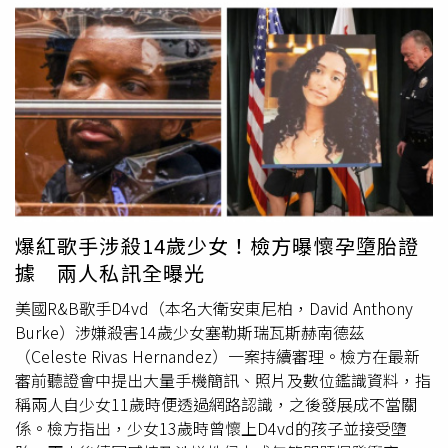
有「重機女神」封號的咪妃交往，之後又與直播主妮婭穩定
有錢」掛在嘴邊。她坦言，自家目前確實算得上小康，父親
交往超過3年，最終和平
分手
。如今與蕭伊這段戀情正式劃
擔任公司主管、母親是家庭主婦，家中居住透天厝，另有一
下句點，雙方選擇各自展開人生新階段，也把更多心力投入
間房屋出租，父母各自擁有一輛汽車，自己成年時父親也買
工作與未來規劃。
了一輛車供她代步；相較之下，男友父親是技師、母親擔任
小公司行政人員，家中僅有一輛車。不過，她強調，男友看
到的是現在，卻沒有真正理解一家人走過的艱辛。她回憶，
幼稚園時祖父因創業失敗欠下超過600萬元債務，當時全家
僅靠父親一人工作維持生計，父親還與叔叔共同協助償還債
務，歷時約10年才終於還清。那段日子家中經濟十分拮据，
母親曾告訴她，小時候穿的衣服多半由外婆購買，就連生日
爆紅歌手涉殺14歲少女！檢方曝懷孕墮胎證
或過年想要一份小禮物，都因家裡沒有多餘預算而無法實
據 兩人私訊全曝光
現。原PO指出，父親一路從基層做起，收入從每月3、4萬
元一路增加到十多萬元，但生活始終十分節省，把大部分收
美國R&B歌手D4vd（本名大衛安東尼柏，David Anthony
入都投入家庭。即使隨身使用的皮鞋、公事包已經老舊，也
Burke）涉嫌殺害14歲少女塞勒斯瑞瓦斯赫南德茲
捨不得更換；母親曾買雞精替他補身體，他還因覺得太花錢
（Celeste Rivas Hernandez）一案持續審理。檢方在最新
而要求退貨。為了爭取更好的發展，父親除了全職工作外，
審前聽證會中提出大量手機簡訊、照片及數位鑑識資料，指
還利用下班及假日完成碩士、博士學位，平日總是清晨出
稱兩人自少女11歲時便透過網路認識，之後發展成不當關
門、深夜返家，假日也幾乎都在進修，她從小到大幾乎沒看
係。檢方指出，少女13歲時曾懷上D4vd的孩子並接受墮