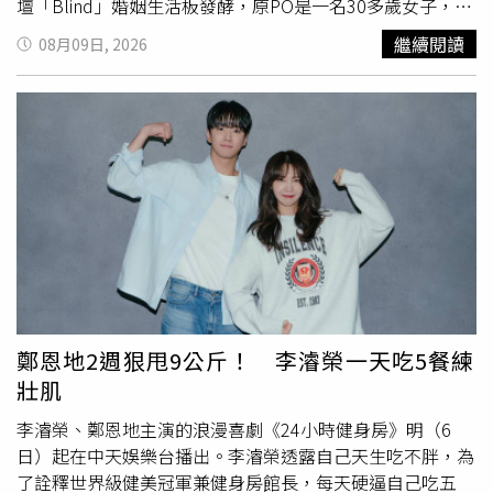
壇「Blind」婚姻生活板發酵，原PO是一名30多歲女子，她
與男友計畫於明年結婚；女子將工作3年積攢的存款與父母
繼續閱讀
08月09日, 2026
資助的錢投入股市，頭兩年穩定獲利，讓她誤以為自己擅長
投資。不料隨後遇到股市下跌，原本要當作結婚基金的錢，
全被她在停損後轉戰短線操作失利，最終導致全數歸零。為
了急於翻本，該女進一步貸款3000萬韓元（約新台幣69萬
元）進行救場，未料再次虧損2500萬韓元（約新台幣57萬
元），目前手邊僅剩不到500萬韓元（約新台幣11萬元）的
資金。女子也透露自己月薪320萬韓元（約新台幣7.3萬
元），如今每月需償還約47萬韓元（約新台幣1.1萬元）的
本息，經濟壓力沉重。雖然女子的未婚夫早已知曉結婚基金
歸零一事，但她至今仍不敢坦承後續又私自貸款且再度虧損
的狀況。深感自責的原PO曾多次主動提出
分手
，但她的未
婚夫卻並未同意，如今她陷入想坦白卻又難以開口的兩難抉
鄭恩地2週狠甩9公斤！ 李濬榮一天吃5餐練
擇，決定上網求助廣大網友意見。貼文底下引來大批網友討
壯肌
論，多數人建議她應立即停止任何投資行為並優先還債，且
必須如實向未婚夫坦承所有債務細節，讓對方自行評估是否
李濬榮、鄭恩地主演的浪漫喜劇《24小時健身房》明（6
繼續這段婚姻，同時也有不少人譴責原PO貸款進行高風險
日）起在中天娛樂台播出。李濬榮透露自己天生吃不胖，為
短線操作的盲目行為。
了詮釋世界級健美冠軍兼健身房館長，每天硬逼自己吃五