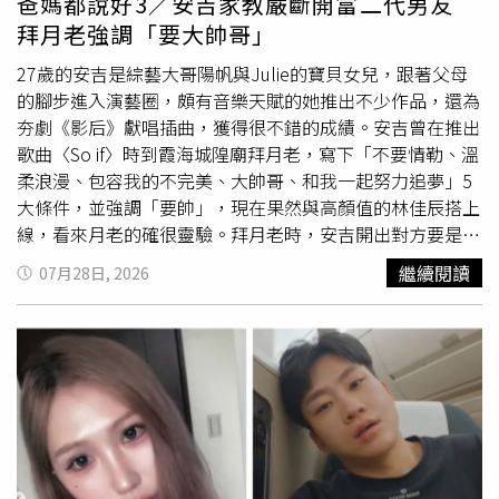
爸媽都說好3／安吉家教嚴斷開富二代男友
拜月老強調「要大帥哥」
27歲的安吉是綜藝大哥陽帆與Julie的寶貝女兒，跟著父母
的腳步進入演藝圈，頗有音樂天賦的她推出不少作品，還為
夯劇《影后》獻唱插曲，獲得很不錯的成績。安吉曾在推出
歌曲〈So if〉時到霞海城隍廟拜月老，寫下「不要情勒、溫
柔浪漫、包容我的不完美、大帥哥、和我一起努力追夢」5
大條件，並強調「要帥」，現在果然與高顏值的林佳辰搭上
線，看來月老的確很靈驗。拜月老時，安吉開出對方要是帥
哥的條件。（圖／索尼音樂提供）從小學習樂器的安吉，疫
繼續閱讀
07月28日, 2026
情期間將內心所想寫成歌，意外發掘了自己的創作天賦，並
踏上了歌手之路，她也參加過戀愛音樂實境真人秀《為你唱
情歌》，並在受訪時表示喜歡浪漫型暖男，而她撩男生的方
法之一就是彈鋼琴或唱情歌給對方聽，當時她自曝對同樣參
加節目的李哲言很有興趣，兩人還合作歌曲
〈Butterfliez〉，沒想到多年後與她有進一步發展的是與李
哲言同為Ozone的隊友林佳辰。安吉曾在《為你唱情歌》與
林佳辰的隊友李哲言合作。（圖／翻攝自YouTube）但在林