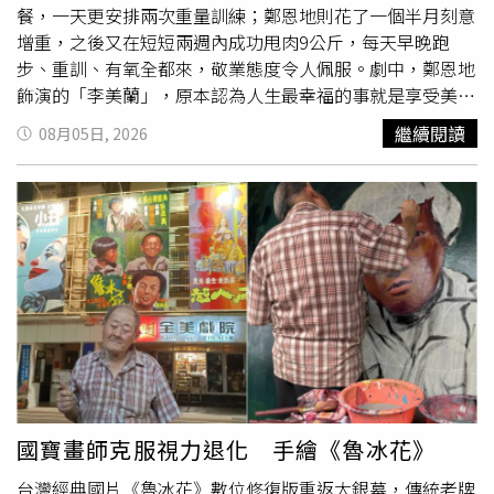
餐，一天更安排兩次重量訓練；鄭恩地則花了一個半月刻意
增重，之後又在短短兩週內成功甩肉9公斤，每天早晚跑
步、重訓、有氧全都來，敬業態度令人佩服。劇中，鄭恩地
飾演的「李美蘭」，原本認為人生最幸福的事就是享受美食
與談戀愛，沒想到卻遭交往多年的男友狠甩，甚至還被對方
繼續閱讀
08月05日, 2026
以「對她的身材沒有『性』趣」作為
分手
理由，讓她深受打
擊，決定踏進健身房改變自己，也因此遇見李濬榮飾演的熱
血館長「都賢重」，逐漸碰撞出最甜蜜的「肌」情火花。除
了劇中CP火花十足，戲外兩人默契也相當自然。鄭恩地曾
透露，第一次見到李濬榮時，因為他整張臉紅通通，一度誤
以為對方是不是不喜歡自己，後來才知道原來李濬榮只是非
常怕生。不過一正式投入拍攝，李濬榮立刻像變了一個人，
不僅完全進入角色，兩人還經常即興發揮，碰撞出許多意想
不到的笑點，更稱他是歷任合作過的男主角中，和自己最合
拍、相處最舒服的一位。
國寶畫師克服視力退化 手繪《魯冰花》
台灣經典國片《魯冰花》數位修復版重返大銀幕，傳統老牌