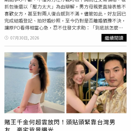
抓包後還以「壓力太大」為由辯解，男方母親更直接表態不
喜歡女方，甚至對兩人復合感到不滿。儘管如此，好友因已
完成結婚登記、拍好婚紗照，至今仍對是否離婚猶豫不決，
讓原PO看得相當心急，忍不住發文求助：「到底該怎麼勸
她？」原PO在臉書社團「毒姑九賤婆媳討論區」表示，好
繼續閱讀
07月30日, 2026
友與男友交往多年，原訂年底舉辦婚禮，但婚禮籌備過程中
雙方對許多細節談不攏，爭執越來越頻繁。沒想到，男方竟
趁兩人吵架期間，私下向他人打聽性交易價格，被女方發現
後卻辯稱，只是因為吵架讓自己壓力太大，才會一時衝動詢
問，讓原PO無法接受。事情並未因此落幕。原PO指出，兩
人事後雖然選擇和好，但男方母親得知消息後，特地傳了一
大段訊息給兒子，直言看到兩人復合很不開心，認為婚禮談
不攏就乾脆分開，甚至毫不避諱表示自己一直都不喜歡女
方，而男方也多少受到母親影響，讓好友夾在感情與家庭之
間更加痛苦。原PO表示，好友目前不僅已完成結婚登記，
也拍好婚紗照，法律上已是夫妻，如今真正面臨的已不是要
不要
分手
，而是是否離婚。她坦言，自己多年來一直聽好友
賭王千金何超雲放閃！頭貼頭緊靠台灣男
抱怨男友及未來婆家的各種問題，也不斷勸對方「趁還沒有
友 豪宅背景曝光