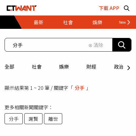
跳至主要內容區塊
下載 APP
最新
社會
娛樂
財經
⊗ 清除
全部
社會
娛樂
財經
政治
顯示結果第 1 ~ 20 筆 / 關鍵字「
分手
」
更多相關新聞關鍵字：
分手
謝賢
離世