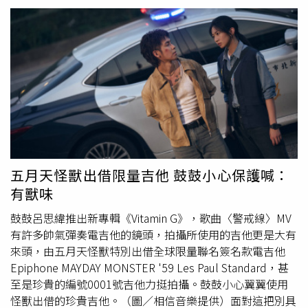
派偉俊是否會出面回應相關指控。對於前女友的發文內容，
多次，不法獲取9766.5元（約新台幣44000元）。肇慶人民
派偉俊並未正面回應交往期間的指控，而是在社群平台分享
法院一審審理後，認定成男行為已構成敲詐勒索罪，依法判
新歌〈穿上你的愛〉，並寫下：「去年下的那場雪就讓它留
處有期徒刑1年3個月，併科罰金1萬元（約新台幣4.5萬
在去年，今年夏天戀愛就聽這首。」藉此表明真正寫給現任
元），同時責令其必須全數退賠受害人所遭受的財產損失。
禾羽的作品為〈穿上你的愛〉。禾羽也現身留言力挺，寫
但被告不服判決並提起上訴，近日經二審法院審理後，認為
下：「單曲循環中，喜歡。」至於派偉俊所屬杰威爾音樂則
一審判決事實清楚、適用法律正確且量刑適當，因此駁回上
回應：「謝謝大家關心，專輯裡唯一寫給他人的歌曲是〈穿
訴並維持原判。目前該起案件的判決已正式生效，成男必須
上你的愛〉，如有不實言論，公司將保留法律追訴權。」黃
入監服刑並承擔相應法律責任。對此，警方特別呼籲，無論
琳媛自爆和派偉俊曾交往過。（圖／翻攝Threads
在何種關係下，切勿隨意拍攝、保存或持有他人的私密影
／/@hl_yuan）
像，以免觸犯法律。此類未經同意拍攝或保存私密照的行
為，往往成為日後犯罪的工具，嚴重侵害他人隱私權。◎根
五月天怪獸出借限量吉他 鼓鼓小心保護喊：
據刑法第235條規定，散布、播送或販賣猥褻之文字、圖
有獸味
畫、聲音、影像或其他物品，或公然陳列，或以他法供人觀
覽、聽聞者，處2年以下有期徒刑、拘役或可併科三萬元以
鼓鼓呂思緯推出新專輯《Vitamin G》，歌曲〈警戒線〉MV
下罰金。意圖散布、播送、販賣而製造、持有前項文字、圖
有許多帥氣彈奏電吉他的鏡頭，拍攝所使用的吉他更是大有
畫、聲音、影像及其附著物或其他物品者，亦同。提醒大家
來頭，由五月天怪獸特別出借全球限量聯名簽名款電吉他
勿加入跪求、私給等行列，以免觸法。
Epiphone MAYDAY MONSTER '59 Les Paul Standard，甚
至是珍貴的編號0001號吉他力挺拍攝。鼓鼓小心翼翼使用
怪獸出借的珍貴吉他。（圖／相信音樂提供）面對這把別具