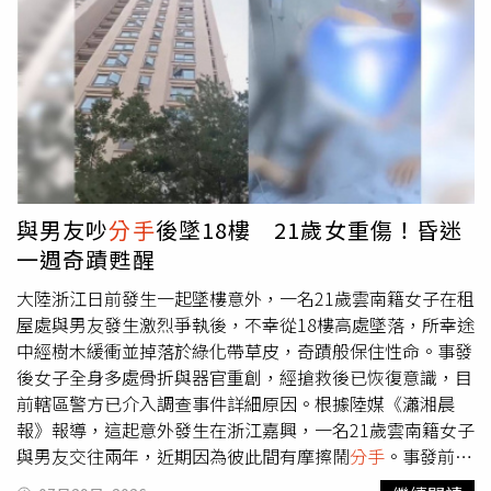
控金秀賢在女方尚未成年時便與其交往，涉嫌違反相關法律
規定。家屬曾在記者會上公開1段據稱是金賽綸生前與友人
的對話錄音，內容提到「從國中時期開始交往，到上大學後
分手
」等說法。面對爭議，金秀賢承認2人過去確曾交往，
但強調雙方交往期間並非金賽綸未成年時期。至於女方家屬
提出的錄音，金秀賢方面也提出反駁，認為該錄音疑似透過
人工智慧（AI）技術製作，並非真實對話。警方調查後認
為，相關錄音存在遭加工的可能性，並參考金賽綸手機鑑識
結果等資料後，判定現階段沒有足夠證據證明金秀賢涉及違
與男友吵
分手
後墜18樓 21歲女重傷！昏迷
法行為。
一週奇蹟甦醒
大陸浙江日前發生一起墜樓意外，一名21歲雲南籍女子在租
屋處與男友發生激烈爭執後，不幸從18樓高處墜落，所幸途
中經樹木緩衝並掉落於綠化帶草皮，奇蹟般保住性命。事發
後女子全身多處骨折與器官重創，經搶救後已恢復意識，目
前轄區警方已介入調查事件詳細原因。根據陸媒《瀟湘晨
報》報導，這起意外發生在浙江嘉興，一名21歲雲南籍女子
與男友交往兩年，近期因為彼此間有摩擦鬧
分手
。事發前兩
人在租屋處從深夜持續爭吵至凌晨，男子不斷阻撓女子離