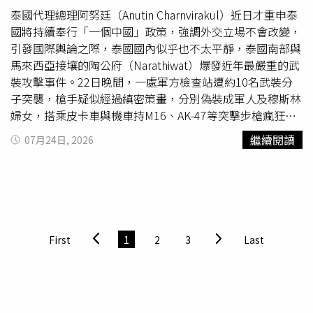
血跡，DNA均與希莉絲蒂吻合，成為重要物證。另一方面，
深情的擁抱，為這段長達12年的深厚情誼畫下句點。不過，
泰國代理總理阿努廷（Anutin Charnvirakul）近日才重申泰
負責驗屍的洛杉磯縣法醫表示，由於遺體被發現時已嚴重腐
Coco與謝賢這段刻骨銘心的經歷，也對她後來的感情生活
國將持續奉行「一個中國」政策，強調外交立場不會改變，
敗，因此難以精確判定死亡時間及凶器種類。辯方據此主
帶來深遠影響；她直言謝賢在自己生命中扮演著「如父、如
引發國際輿論之際，泰國國內似乎也不太平靜，泰國南部與
張，不排除少女是在拉扯過程中受傷，甚至自行持有凶器的
兄、如友」的多重角色，給予了極致的寵愛，導致她
分手
後
馬來西亞接壤的陶公府（Narathiwat）爆發近年最嚴重的武
可能性；不過法醫也表示，遺體並未發現典型自殘時常見的
在擇偶時常陷入尋找相同對象的困境，事後才發現這幾乎是
裝攻擊事件。22日晚間，一處軍方檢查站遭約10名武裝分
「猶豫傷痕」，警方目前也尚未尋獲犯案凶器。D4vd涉嫌
無法複製的條件。
子突襲，槍手疑似經過縝密策畫，分別偽裝成軍人及穆斯林
殺害14歲少女案進入審前聽證，檢方提出DNA、手機訊息及
婦女，搭乘皮卡車與機車持M16、AK-47等突擊步槍瘋狂掃
照片等證據，試圖還原案發經過。案情指出，死者於2025
射，並投擲土製炸彈，整起攻擊從開火、奪取武器到撤離僅
繼續閱讀
07月24日, 2026
年4月3日失蹤，家屬隨即報案，她最後一次被目擊就是出現
約90秒，造成5名士兵殉職、6名平民受傷，其中包括一名3
在D4vd位於好萊塢的住處。同年9月、也就是她原本15歲生
歲女童及一名10歲男童，也讓長年動盪的泰南局勢再度成為
日隔天，警方在D4vd的特斯拉（Tesla）前車廂內發現她遭
外界關注焦點。泰國南部陶公府一處軍方檢查站遭武裝分子
肢解的遺體。當時D4vd正展開世界巡演，事件曝光後巡演
突襲，整起攻擊僅約90秒便造成多名士兵殉職以及多位平民
全面取消，他也幾乎停止公開活動及社群更新，並於今年4
受傷。（圖／翻攝自臉書 Thai PBS、 DW News，下同）綜
月遭警方逮捕。目前洛杉磯縣地方檢察官已依謀殺、持續性
合《Khaosod》、《Bangkok Post》、《The Nation》及
First
1
2
3
Last
侵兒童、毀損遺體等7項罪名起訴D4vd。他對所有指控均否
其他泰媒報導，攻擊發生於22日晚間6時45分，地點位於陶
認有罪，案件目前仍處於審前聽證階段，法官將根據檢辯雙
公府拉艾縣（Rangae）一處軍方安全檢查站。監視器畫面
方提出的證據，決定是否正式移送陪審團審理。CTWANT提
顯示，至少10名武裝分子兵分兩路展開行動，其中約6人身
醒您：尊重身體自主權，請撥打113、110。若自身或旁人
穿黑色服裝、頭戴黑色帽子，疑似刻意喬裝成軍人，搭乘黑