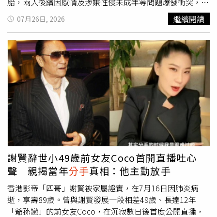
過父親真正放鬆休息。直到家中債務還清、經濟逐漸改善
胎，兩人後續因感情及涉嫌性侵未成年等問題爆發衝突，最
後，父親才陸續購置房產，也替自己與母親換了兩、三百萬
終演變成這起震驚全美的命案。檢方指控D4vd與14歲少女
繼續閱讀
07月26日, 2026
元的新車。母親曾說，父親年輕時很喜歡車，但為了家庭，
維持不當關係，少女生前曾懷孕並接受墮胎，相關對話成為
只能放棄興趣，長年開著普通二手車，把所有心力放在養
本案重要證據。根據檢方提出的證據，從D4vd手機及
家。原PO表示，男友是在家境穩定後才認識她，因此只看
iCloud復原的大量資料顯示，兩人的對話紀錄最早可追溯至
到現在的生活，沒有經歷一家人過去共同熬過的低潮。事情
2022年8月，當時塞勒斯僅11歲、D4vd則17歲，雙方持續
發生在日前一次假日約會。原PO發現男友情緒低落，詢問
聯絡至2025年，內容涉及性關係、懷孕、墮胎以及同居計
後得知男友父親近日在公司遭主管言語羞辱，她聽了也相當
畫。檢方指控，D4vd自少女13歲起便長期對她性侵，並使
心疼，沒想到男友卻突然表示，非常羨慕她父母現在的生
她懷孕。法庭公開的簡訊顯示，2024年1月，D4vd曾向少
活，認為雙方父母年紀相仿，自己的父親卻還要在職場受委
女道歉，表示對「讓她經歷這些」感到抱歉，少女則回覆兩
屈，而她的父母卻能過得輕鬆自在。原PO提醒男友，父親
人都沒有能力撫養孩子，認為墮胎對彼此都是較好的選擇。
也是歷經多年辛苦才有今天，但男友卻反問，如今她父親沒
D4vd接著詢問：「這是我的孩子對嗎？」對方回覆：「當
有人敢欺負、生活過得很好，自己的父親同樣努力工作，卻
然是你的。」另一段2024年6月的對話中，少女曾傳訊詢
仍開著已使用十多年的Honda HR-V，母親也必須兼顧工作
問：「如果第一次墮胎沒成功怎麼辦？」D4vd之後則回
謝賢辭世小49歲前女友Coco首開直播吐心
與家務，反觀她母親不用工作，家庭生活依然安穩，言談間
覆，希望「這次墮胎會是最後一次，直到我們真正準備
聲 親揭當年
分手
真相：他主動放手
流露出對兩個家庭現況的比較與不平衡。這番話讓原PO當
好」。D4vd涉嫌殺害14歲少女案進入審前聽證，檢方提出
場沉默。她表示，自己完全能理解男友心疼父親，也認同主
DNA、手機訊息及照片等證據，試圖還原案發經過。檢方還
香港影帝「四哥」謝賢被家屬證實，在7月16日因肺炎病
管不該羞辱員工，但真正應該譴責的是做出不當言行的人，
指出，少女在墮胎後始終無法走出陰影，曾在訊息中向
逝，享壽89歲。曾與謝賢發展一段相差49歲、長達12年
而不是把怨氣投射到另一個靠多年努力才改善生活的家庭。
D4vd表示，自己「為了你失去了孩子」，坦言每次想起這
「爺孫戀」的前女友Coco，在沉寂數日後首度公開直播，