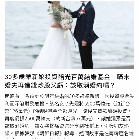
30多歲準新娘投資賠光百萬結婚基金 瞞未
婚夫再借錢炒股又虧：該取消婚約嗎？
南韓有一名預計於明年結婚的30多歲準新娘，因投資股票失
利而深陷財務危機。該名女子先是將5500萬韓元（約新台
幣126萬元）的結婚基金全部賠光，隨後又貸款加碼投資，
再度虧損2500萬韓元（約新台幣57萬元），讓她猶豫是否
該取消婚約；該女將慘痛遭遇分享到社群上，引發網友熱
議。根據韓媒《朝鮮日報》報導，這個故事是在南韓匿名論