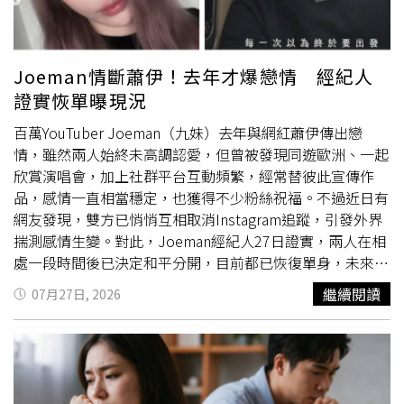
佳辰之前，安吉一直有位緋聞男友，就是比她大7歲的
Shang，該位男子曾在美國哥倫比亞大學修心理學，長相帥
氣且家境富裕，異性緣很好，曾因與莫允雯合照而傳出緋
聞，但事後莫允雯表示兩人只是朋友關係。而Shang與安吉
Joeman情斷蕭伊！去年才爆戀情 經紀人
交往後，安吉也說自己知道情況，跟莫允雯也是好朋友。安
證實恢單曝現況
吉曾與富二代Shang交往，兩人還有合作歌曲。（圖／翻攝
自YouTube）交往期間安吉與Shang的感情相當好，曾在受
百萬YouTuber Joeman（九妹）去年與網紅蕭伊傳出戀
訪時表示收過印象最深刻的禮物，就是男友送的價值約3萬
情，雖然兩人始終未高調認愛，但曾被發現同遊歐洲、一起
元的精品項鍊，她則回送2萬元的投影機。而安吉的音樂作
欣賞演唱會，加上社群平台互動頻繁，經常替彼此宣傳作
品〈我夢見你做壞事〉是為男友寫的，而且是由對方填詞，
品，感情一直相當穩定，也獲得不少粉絲祝福。不過近日有
Shang的本名「周尚頤」也出現在歌曲資訊中。Julie曾不允
網友發現，雙方已悄悄互相取消Instagram追蹤，引發外界
許女兒外宿，還說結婚後住處不能離開家裡巷子。（圖／索
揣測感情生變。對此，Joeman經紀人27日證實，兩人在相
尼音樂提供）不過安吉與Shang去年初傳出
分手
消息，身為
處一段時間後已決定和平分開，目前都已恢復單身，未來將
爸媽的掌上明珠，媽媽Julie不讓安吉外宿，加上安吉將重
各自朝工作與生活努力。Joeman恢復單身後，將投入《公
繼續閱讀
07月27日, 2026
心放在事業上，Shang也經常飛去國外，導致兩人聚少離
車食刻表》、《Joe是要跟團》等節目拍攝。（圖／翻攝自
多，最後決定退回朋友關係。除了不讓女兒外宿，Julie也
臉書，Joeman ）《ETtoday新聞雲》引述經紀人說法，據
在受訪時向未來女婿開出條件：「如果要娶我女兒，住的地
了解兩人在經過一段時間相處後，認為彼此回到單身狀態是
方不能離開我們家那條巷子！」不過現在安吉卻能在深夜與
最適合的選擇，接下來將各自專注於事業發展，也感謝外界
林佳辰回家，看來媽媽對兩人的關係相當放心。對於林佳辰
一路以來的關心，希望大家未來能持續支持雙方推出的新作