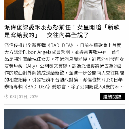
○○○○68是勾姓女子的IG帳號，但她否認用相同的帳號名
稱去註冊Gmail信箱，也未登入吳姓女子IG。檢方指出，現
在網路犯罪極為猖獗，個人社群遭別人登入已非難以想像之
事，不能因為相關資訊連結到被告的帳號，就推論一定是被
派偉俊認愛禾羽惹怒前任！女星開嗆「新歌
告盜帳號，何況吳姓女子自己都說，已改過很多次密碼、開
是寫給我的」 交往內幕全說了
啟IG雙重認證，依然持續收到非本人登入的通知，由於許姓
男子和勾姓女子都從事金融證券業，依據現有證據，無從認
派偉俊推出全新專輯《BAD IDEA》，日前在聽歌會上首度
定兩人具有破解密碼、破解雙重認證的專業技能，無法排除
大方認愛Fubon Angels成員禾羽，並透露專輯中有一首作
駭客其實是其他人的可能性。至於吳姓女子指稱前男友和現
品是特別寫給現任女友。不過消息曝光後，卻意外引發前女
任女友偷讀訊息並刪除限動，這部分並未提供相關證據，只
友黃琳媛（Ally）公開發文質疑，認為派偉俊將過去為她創
有她IG帳號顯示被人試圖登入的警告訊息截圖，所以同樣不
作的歌曲對外解讀成送給新歡，並進一步公開兩人交往期間
能推斷兩名被告有偷看、偷刪。綁定告訴人IG的○○○○
的相處細節，引發社群平台熱烈討論。派偉俊於7月30日舉
68@gmail.com ，究竟是不是勾姓女子使用？檢察官認為，
辦新專輯《BAD IDEA》聽歌會，除了公開認愛大4歲的禾
並非每件案子都要不分輕重緩急向Google調取電子信箱用
羽，透露兩人交往約3個月，也分享戀愛後創作靈感增加，
繼續閱讀
08月01日, 2026
戶資料，應視案情而定，審酌告訴人並未受到實際財損，加
笑說現在「開心的歌變多了」，並表示專輯裡有一首歌是獻
上她控告的對像是
分手
男友，偵辦這類案件往往會先「畫下
給女友。當媒體追問是哪一首作品時，他僅回應：「你們猜
一條線」，最終決定無須大砲打小鳥，憑既有事證已可處分
啊！」並未進一步說明。未料，這番發言曝光後，黃琳媛隨
不起訴。
即在派偉俊的Threads留言表示：「哈囉，我們
分手
也是不
歡而散，你可不可以不要在前一天開記者會時說專輯裡有其