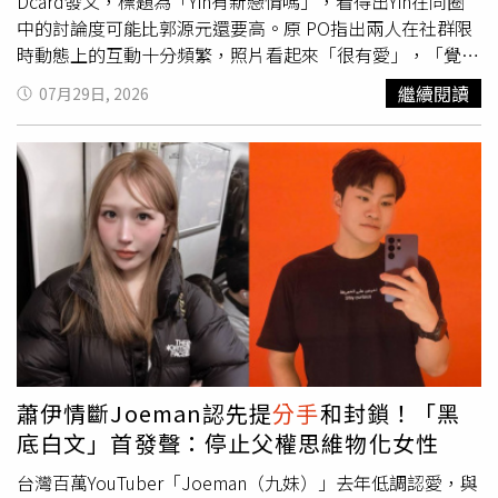
聽，請撥打1995◎如果您覺得痛苦、似乎沒有出路，您並
Dcard發文，標題為「Yin有新戀情嗎」，看得出Yin在同圈
不孤單，請撥打1925
中的討論度可能比郭源元還要高。原 PO指出兩人在社群限
時動態上的互動十分頻繁，照片看起來「很有愛」，「覺得
她們兩個超配的」。兩人日常打卡地點都高度重疊，早已露
繼續閱讀
07月29日, 2026
出戀愛蛛絲馬跡。郭源元跟Yin與一群朋友聚會，顯見關係
不是秘密。（圖／翻攝郭源元IG）貼文曝光後，下方留言區
迅速分成兩派論戰，酸民冷嘲熱諷，又是圈內「排列組
合」，Yin曾經跟攝影師余惟交往，而余惟跟郭源元又是認
識十多年的好友，郭源元則是曾跟帥T髮型師Manson Ann交
往，網友直呼「百感交集，但感情是兩個人的事情，他們開
心就好」、「我也是都退追！感覺就是交錯複雜」，也有人
酸「我都有錯覺了，追蹤的KOL會互相排列組合在一起」，
不過也有人讚兩人又帥又美很配，祝她們幸福。兩人用文字
隔空調情。（圖／翻攝Yin IG）說到Yin，她和雙胞胎姊妹Yei
曾是HBL女籃選手，現在是多領域工作者，姊妹共同經營
YouTube頻道「雙生過日子」有11萬訂閱，Yin個人IG也有
蕭伊情斷Joeman認先提
分手
和封鎖！「黑
15萬追蹤數，在網路上小有名氣。Yin整個人散發正面陽光
底白文」首發聲：停止父權思維物化女性
形象，是個戶外運動咖，坦然、自信且帥氣的生活態度，質
感極佳的風格吸引大批忠實粉絲。郭源元過去就曾傳女女
台灣百萬YouTuber「Joeman（九妹）」去年低調認愛，與