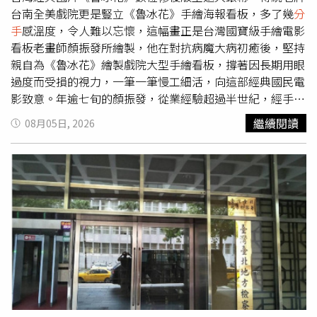
台南全美戲院更是豎立《魯冰花》手繪海報看板，多了幾
分
手
感溫度，令人難以忘懷，這幅畫正是台灣國寶級手繪電影
看板老畫師顏振發所繪製，他在對抗病魔大病初癒後，堅持
親自為《魯冰花》繪製戲院大型手繪看板，撐著因長期用眼
過度而受損的視力，一筆一筆慢工細活，向這部經典國民電
影致意。年逾七旬的顏振發，從業經驗超過半世紀，經手無
數電影手繪大看板。前年榮獲台北電影獎卓越貢獻獎時曾
繼續閱讀
08月05日, 2026
說：「我把漫長的一生奉獻給電影，畫到眼睛看不見為
止。」當時的頒獎人金馬影后楊貴媚也透露，顏師傅長年在
騎樓下作畫，右眼視網膜早已因長期用眼過度而損壞，左眼
也是經雷射手術才搶救回來，如今僅能仰賴左眼視力持續創
作。據了解，前不久顏振發才剛歷經蜂窩性組織炎的病痛考
驗，身體仍在復原階段，卻仍決定接下《魯冰花》看板的繪
製工作。上週他再度出現全美戲院騎樓下畫看板時，就有人
拍照貼在社群分享驚呼：「顏師傅回來了！」其實促成這次
復出的關鍵，是全美戲院經營者吳俊漢的一番話。吳俊漢向
顏振發說明，《魯冰花》講述的正是一位懷抱繪畫天賦、卻
因家境貧困而無法被看見的天才兒童的故事，這段情節讓顏