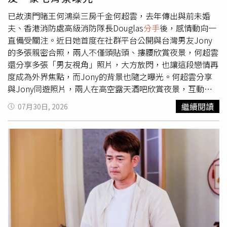
孩子趕快離開」，但好友始終放不下這段感情，讓她相當無
奈，「到底該怎麼勸她？不知道她到底在執迷不悟什麼。」
已故澳門賭王何鴻燊三房千金何超雲，去年傳出與前未婚
貼文曝光後迅速引發討論，不少網友認為，男方婚前就以
夫、香港消防處高級消防隊長Douglas
分手
後，感情動向一
「壓力大」作為詢問性交易價格的理由，未來若面臨工作、
直備受關注。近日她首度在社群平台公開與台灣男友Jony
經濟或育兒壓力，恐怕更可能發生外遇或買春等問題，「今
的多張親密合照，兩人不僅頭貼頭、摟腰欣賞夜景，何超雲
天只是問價格，下次可能就真的去了」、「婚前就這樣，婚
還分享多張「男友視角」照片，大方放閃，也讓這段戀情再
後只會更嚴重」、「有第一次就可能有第二次」，也有人擔
度成為外界焦點，而Jony的背景也隨之曝光。何超雲分享
心若發生不安全性行為，還可能增加伴侶感染性傳染疾病的
與Jony同遊照片，兩人在高空露天酒吧欣賞夜景，互動相
風險。另一派網友則認為，真正令人擔憂的不只是男方，而
當甜蜜。（圖／翻攝自IG@florinda.ho） 何超雲2022年曾
繼續閱讀
07月30日, 2026
是未來婆媳關係。許多人指出，婆婆已公開表示不喜歡女
傳出與Douglas交往並已訂婚，男方不僅多次陪同她出席好
方，男方又容易受到母親影響，即使婚後分開居住，也未必
友聚會，也曾現身何家家族活動，一度被外界視為何家的準
能避免衝突，「嫁的是老公，但婆婆往往也是婚姻的一部
女婿。不過，何超雲去年陸續刪除社群平台與Douglas的合
分」、「婚前就不願意保護另一半，婚後更難期待改變」、
照，
分手
傳聞因此甚囂塵上。直到去年11月，她替好友慶生
「會被媽媽左右的另一半，婚後只會讓媳婦更辛苦」。此
時，身旁出現一名留著鬍鬚的男子，對方從背後環抱她，兩
外，也有不少人提醒原PO，兩人既然已經完成結婚登記，
人互動親密，當時就被外界猜測是她的新歡，但何超雲始終
現在面臨的是離婚而非取消婚禮，朋友能做的其實有限。許
沒有對外回應戀情。近日何超雲透過Instagram限時動態分
多留言認為，感情終究是當事人的選擇，「裝睡的人叫不
享旅遊照片，只見兩人在高空酒吧欣賞夜景，她自然地依偎
醒」、「戀愛腦只有自己撞過才會醒」、「不要介入別人的
在Jony肩上，男方則摟著她的腰，兩人頭貼頭對著鏡頭露
因果」、「公親變事主，最後裡外不是人」、「該提醒的已
出燦爛笑容，互動相當甜蜜。此外，何超雲也曬出多張由