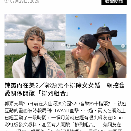
繼續閱讀
07月29日, 2026
去，最終女子疑不堪精神壓力與長時間爭吵，試圖從陽台窗
戶離開時不慎墜樓。女子墜樓後立即被送往醫院急救，診斷
出頭部損傷、雙肺挫裂傷、肝脾破裂、骨盆骨折及雙下肢粉
碎性骨折等多處重傷。醫療團隊指出，女子昏迷一週後清
醒，但下肢急需進行重大手術，且後續漫長的復健過程預計
將產生高達數十萬人民幣（約新台幣百萬元）的龐大醫療費
用，對家庭造成沉重負擔。家屬表示，女子落下的草地兩側
均為水泥硬地，若有些微偏差恐已喪命，能撿回一條命實屬
不幸中的大幸。但女子的父親在雲南是農民，家境本就不富
裕，而女子一家因癌逝的母親早就背負債務，如今又多出她
龐大的醫療費用，讓其父相當崩潰。雖然女子的男友曾墊付
部分費用，還有親友籌款，但仍遠遠不足支付接踵而來的急
辣露內在美2／郭源元不排除女女婚 網挖舊
救與手術開銷，家屬無奈之下盼能尋求社會大眾的善心援
愛關係開酸「排列組合」
助。目前浙江嘉興當地警方已完成女子筆錄製作，詳細墜樓
原因仍在進一步調查釐清中。針對家屬反映女子男友頻繁前
郭源元與Yin日前在大佳河濱公園S2O音樂節十指緊扣、親密
來醫院探視造成情緒波動與安全顧慮一事，警方回應已持續
互動的畫面被時報周刊CTWANT直擊，不過，兩人在網路上
對男方進行勸導與約談，將全力維護病房秩序，確保傷者能
已經互動了一段時間，一個月前就已經有眼尖網友在Dcard
安心接受治療。◎勇敢求救並非弱者，您的痛苦有人願意傾
彩虹板發文爆料，甚至有人開酸「排列組合」。有網友在