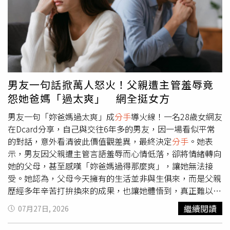
與安吉的關係，兩人所屬唱片公司表示：「藝人的私人行程
品。其實Joeman與蕭伊的戀情早在去年底便受到關注。當
我們不回應。兩人目前就是專注於工作與接下來要發表的作
時有網友比對兩人的旅遊足跡，發現曾一同前往歐洲旅遊、
品。謝謝大家關心。」
欣賞演唱會，之後又因社群互動頻繁，使戀情逐漸浮上檯
面。隨後Joeman登上吳淡如主持的節目時，被問到是否曾
帶女友同行前往米蘭，他當場愣了一下，僅以苦笑回應，並
未否認。吳淡如接著笑說：「以前你交的女朋友都會帶來給
我見見，這次怎麼沒有？」當時也被不少網友認為等同間接
男友一句話掀萬人怒火！父親遭主管羞辱竟
替他認愛。蕭伊在網美圈累積不少知名度，畢業於馬偕護專
怨她爸媽「過太爽」 網全挺女方
化妝品應用與管理科，早年以部落客身分經營社群，憑藉穿
搭、美妝及旅遊分享吸引大批粉絲追蹤。蕭伊也曾大方公開
男友一句「妳爸媽過太爽」成
分手
導火線！一名28歲女網友
赴南韓接受隆鼻手術的歷程，以坦率分享整形經驗受到不少
在Dcard分享，自己與交往6年多的男友，因一場看似平常
網友支持，社群人氣始終居高不下。至於Joeman近年持續
的對話，意外看清彼此價值觀差異，最終決定
分手
。她表
深耕YouTube，無論開箱、美食、旅遊或企劃類影片都擁有
示，男友因父親遭主管言語羞辱而心情低落，卻將情緒轉向
高人氣，每次推出新作都引發熱烈討論。此外，經紀人透
她的父母，甚至感嘆「妳爸媽過得那麼爽」，讓她無法接
露，他日前剛完成英國外景拍攝返台，目前已投入《公車食
受。她認為，父母今天擁有的生活並非與生俱來，而是父親
刻表》及《Joe是要跟團》續集錄製，後續也將重新啟動備
歷經多年辛苦打拚換來的成果，也讓她體悟到，真正難以跨
受粉絲喜愛的「獨旅系列」。Joeman更透過經紀人幽默表
越的不是家境，而是對努力與人生的看法不同。貼文曝光
繼續閱讀
07月27日, 2026
示：「這次是真・獨旅了。」一句話也讓不少網友聯想到恢
後，引發大批網友熱議。原PO表示，她與男友同為28歲，
復單身的近況。回顧Joeman過去的感情生活，2018年曾與
交往超過6年。男友一直認為她家境優渥，時常把「妳家很