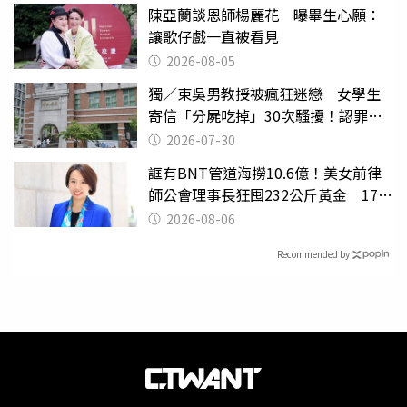
陳亞蘭談恩師楊麗花 曝畢生心願：
讓歌仔戲一直被看見
2026-08-05
獨／東吳男教授被瘋狂迷戀 女學生
寄信「分屍吃掉」30次騷擾！認罪免
關
2026-07-30
誆有BNT管道海撈10.6億！美女前律
師公會理事長狂囤232公斤黃金 17人
遭起訴
2026-08-06
Recommended by