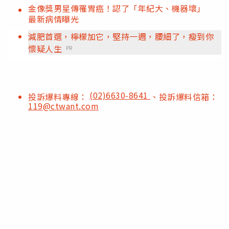
金像獎男星傳罹胃癌！認了「年紀大、機器壞」
最新病情曝光
減肥首選，檸檬加它，堅持一週，腰細了，瘦到你
懷疑人生
PR
(02)6630-8641
投訴爆料專線：
、投訴爆料信箱：
119@ctwant.com