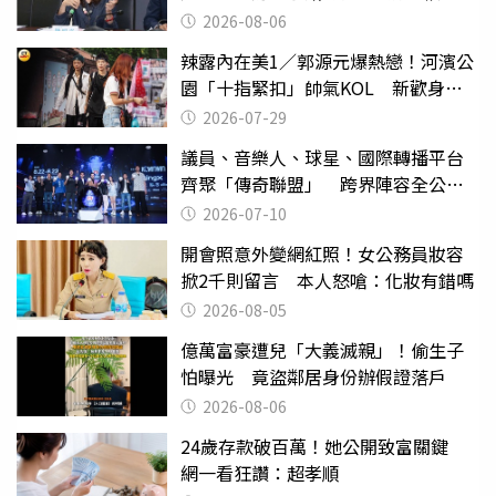
2026-08-06
辣露內在美1／郭源元爆熱戀！河濱公
園「十指緊扣」帥氣KOL 新歡身份
曝光
2026-07-29
議員、音樂人、球星、國際轉播平台
齊聚「傳奇聯盟」 跨界陣容全公
開 劍指亞洲新傳奇聯賽
2026-07-10
開會照意外變網紅照！女公務員妝容
掀2千則留言 本人怒嗆：化妝有錯嗎
2026-08-05
億萬富豪遭兒「大義滅親」！偷生子
怕曝光 竟盜鄰居身份辦假證落戶
2026-08-06
24歲存款破百萬！她公開致富關鍵
網一看狂讚：超孝順