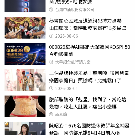
商城$699+站取就送
台灣中油股份有限公司
秘書關心民眾反遭通緝犯持刀恐嚇
山田摩衣：當時服務處還有很多民眾
2026-08-06
009829掌握AI關鍵 大華韓國KOSPI 50
今強勢開募
大華銀全能行銷方案
二伯品牌抄襲風暴！蔡阿嘎「9月兒童
樂園家庭日」照辦嗎？北捷鬆口了
2026-08-01
腹部脂肪的「剋星」找到了，常吃這
幾物，吃走大肚囊，瘦出小蠻腰
新素簡
陳昭姿：676名國防退休教師年金補發
延誤 國防部承諾8月14日前入帳