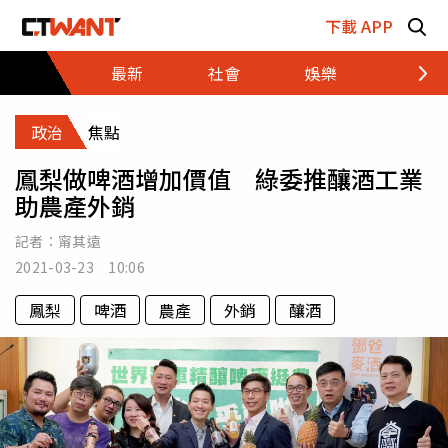
跳至主要內容區塊
下載 APP
最新
社會
娛樂
財經
政治
焦點
鳳梨做啤酒增加價值 綠委推釀酒工業
助農產外銷
記者：
甯其遠
2021-03-23 10:06
鳳梨
啤酒
農產
外銷
釀酒