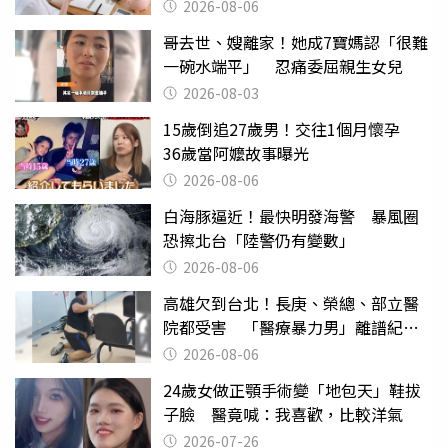
2026-08-06
哥去世、嫂離家！她成7寶媽認「很難
一碗水端平」 忍痛委屈親生女兒
2026-08-03
15歲倒追27歲男！交往1個月懷孕
36歲當阿嬤故事曝光
2026-08-06
白海豚逼近！最快明發海警 暴風圈
恐擦北台「陸警仍有變數」
2026-08-06
高雄欠到台北！長庚、榮總、部立醫
院都受害 「醫療暴力男」離譜紀錄
曝光
2026-08-06
24歲女做正顎手術變「地包天」鞋拔
子臉 醫竟喊：我喜歡，比較洋氣
2026-07-26