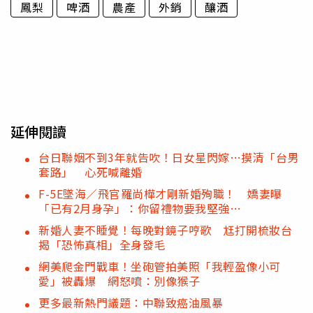
鳳梨
啤酒
農產
外銷
釀酒
延伸閱讀
台日聯姻不到3年就告吹！日女星閃嫁…摸清「台男
套路」 心死喊離婚
F-5E墜海／飛官羅尚樺才剛新婚殉職！ 嬌妻曝
「已有2月身孕」：你留禮物要我堅強…
新婚人妻不睡覺！每晚對鏡子哼歌 尪打開梳妝台
揭「恐怖真相」全身發毛
網美爬金門戰車！坐砲管拍美照「我輕盈像小可
愛」被轟爆 網怒噴：別像猴子
更多最新熱門議題：中聯致癌油風暴