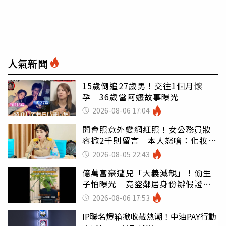
人氣新聞
15歲倒追27歲男！交往1個月懷
孕 36歲當阿嬤故事曝光
2026-08-06 17:04
開會照意外變網紅照！女公務員妝
容掀2千則留言 本人怒嗆：化妝有
錯嗎
2026-08-05 22:43
億萬富豪遭兒「大義滅親」！偷生
子怕曝光 竟盜鄰居身份辦假證落
戶
2026-08-06 17:53
IP聯名燈箱掀收藏熱潮！中油PAY行動