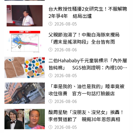
台大教授性騷擾2女研究生！不服解聘
2年爭4年 結局出爐
2026-08-05
父親節泡湯了！中颱白海豚來攪局
「週末是搖滾時段」全台皆有雨
2026-08-06
二伯Hahababy千元童裝標示「內外層
皆純棉」 SGS檢測證明：內裡100%
聚酯纖維
2026-08-05
「車是我的、油也是我的」睡車竟被
收住宿費 官方一句話打臉飯店
2026-08-06
酸周星馳「沒朋友、沒兒女」挨轟！
李修賢道歉了 親揭30年恩怨真相
2026-08-05