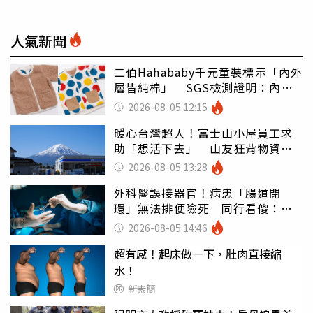
人氣新聞
二伯Hahababy千元童裝標示「內外
層皆純棉」 SGS檢測證明：內裡
100%聚酯纖維
2026-08-05 12:15
暖心台灣超人！富士山小屋員工求
助「想活下去」 山友狂背物資上
山：台灣真的是寶島
2026-08-05 13:28
外科醫誤接器官！病患「腸道閉
環」無法排便險死 同行看傻：糟
糕至極
2026-08-05 14:46
超有感！起床做一下，肚肉直接縮
水！
新素簡