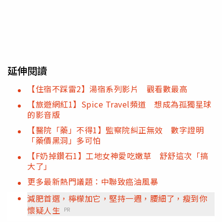
延伸閱讀
【住宿不踩雷2】湯宿系列影片 觀看數最高
【旅遊網紅1】Spice Travel頻道 想成為孤獨星球
的影音版
【醫院「藥」不得1】監察院糾正無效 數字證明
「藥價黑洞」多可怕
【F奶掉鑽石1】工地女神愛吃嫩草 舒舒這次「搞
大了」
更多最新熱門議題：中聯致癌油風暴
減肥首選，檸檬加它，堅持一週，腰細了，瘦到你
懷疑人生
PR