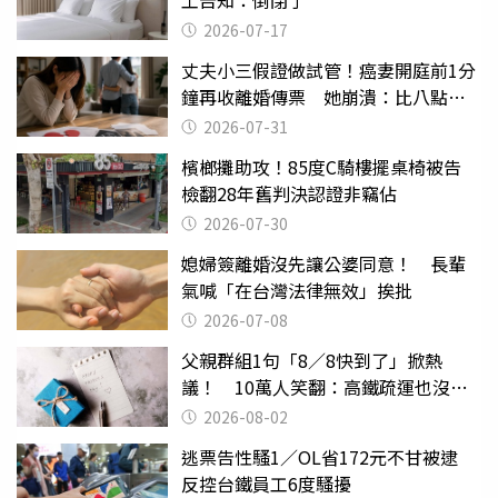
工告知：倒閉了
2026-07-17
丈夫小三假證做試管！癌妻開庭前1分
鐘再收離婚傳票 她崩潰：比八點檔
還扯
2026-07-31
檳榔攤助攻！85度C騎樓擺桌椅被告
檢翻28年舊判決認證非竊佔
2026-07-30
媳婦簽離婚沒先讓公婆同意！ 長輩
氣喊「在台灣法律無效」挨批
2026-07-08
父親群組1句「8／8快到了」掀熱
議！ 10萬人笑翻：高鐵疏運也沒列
父親節
2026-08-02
逃票告性騷1／OL省172元不甘被逮
反控台鐵員工6度騷擾