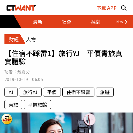
跳至主要內容區塊
下載 APP
最新
社會
娛樂
財經
財經
人物
【住宿不踩雷1】旅行YJ 平價青旅真
實體驗
記者：
戴嘉芬
2019-10-19 06:05
YJ
旅行YJ
平價
住宿不踩雷
旅遊
青旅
平價旅館