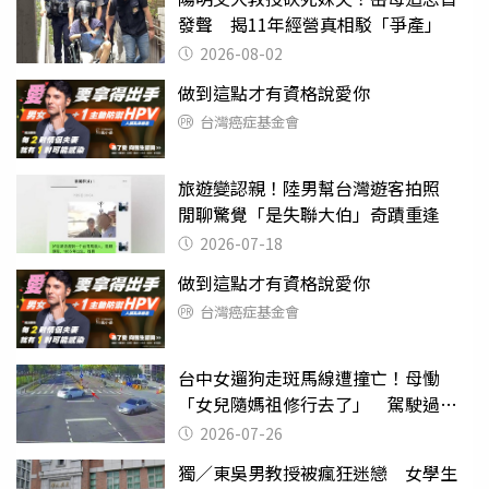
發聲 揭11年經營真相駁「爭產」
2026-08-02
做到這點才有資格說愛你
台灣癌症基金會
旅遊變認親！陸男幫台灣遊客拍照
閒聊驚覺「是失聯大伯」奇蹟重逢
2026-07-18
做到這點才有資格說愛你
台灣癌症基金會
台中女遛狗走斑馬線遭撞亡！母慟
「女兒隨媽祖修行去了」 駕駛過失
致死判9月
2026-07-26
獨／東吳男教授被瘋狂迷戀 女學生