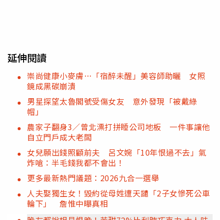
延伸閱讀
崇尚健康小麥膚…「宿醉未醒」美容師助曬 女照
鏡成黑碳崩潰
男星探望太魯閣號受傷女友 意外發現「被戴綠
帽」
農家子翻身3／曾北漂打拼睡公司地板 一件事讓他
自立門戶成大老闆
女兒願出錢照顧前夫 呂文婉「10年恨過不去」氣
炸嗆：半毛錢我都不會出！
更多最新熱門議題：2026九合一選舉
人夫娶獨生女！毀約從母姓遭天譴「2子女慘死公車
輪下」 詹惟中曝真相
脆友都說相見恨晚！苦甜72%比利時巧克力 大人味