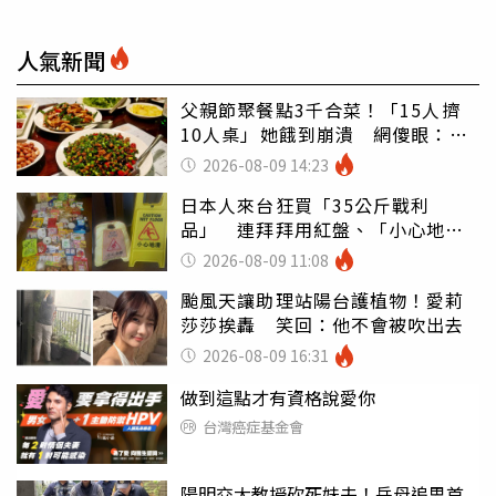
人氣新聞
父親節聚餐點3千合菜！「15人擠
10人桌」她餓到崩潰 網傻眼：讓
店家看笑話
2026-08-09 14:23
日本人來台狂買「35公斤戰利
品」 連拜拜用紅盤、「小心地
滑」告示牌也帶回家
2026-08-09 11:08
颱風天讓助理站陽台護植物！愛莉
莎莎挨轟 笑回：他不會被吹出去
2026-08-09 16:31
做到這點才有資格說愛你
台灣癌症基金會
陽明交大教授砍死妹夫！岳母追思首