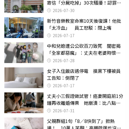
寄信「分屍吃掉」30次騷擾！認罪免
關
2026-07-30
新竹音樂教室命案10天後復課！他批
「太冷血」 員工怒駁：閉上嘴
2026-07-17
中和兒媳遭公公砍百刀致死 閨密揭
「全家都惡魔」：丈夫在老婆時懷孕
摔東西
2026-07-28
女子入住飯店遇停電 摸黑下樓被員
工告知：倒閉了
2026-07-17
丈夫小三假證做試管！癌妻開庭前1分
鐘再收離婚傳票 她崩潰：比八點檔
還扯
2026-07-31
父親群組1句「8／8快到了」掀熱
議！ 10萬人笑翻：高鐵疏運也沒列