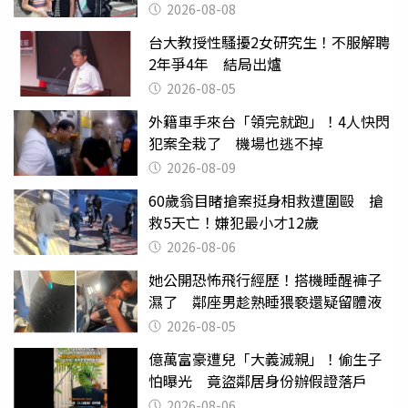
2026-08-08
台大教授性騷擾2女研究生！不服解聘
2年爭4年 結局出爐
2026-08-05
外籍車手來台「領完就跑」！4人快閃
犯案全栽了 機場也逃不掉
2026-08-09
60歲翁目睹搶案挺身相救遭圍毆 搶
救5天亡！嫌犯最小才12歲
2026-08-06
她公開恐怖飛行經歷！搭機睡醒褲子
濕了 鄰座男趁熟睡猥褻還疑留體液
2026-08-05
億萬富豪遭兒「大義滅親」！偷生子
怕曝光 竟盜鄰居身份辦假證落戶
2026-08-06