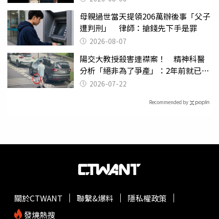
母親過世當天提領206萬辦後事「父子
遭判刑」 律師：搶錢先下手是罪
2026-08-07
陽交大教授殺害連襟案！ 精神科醫
分析「絕非為了爭產」：2年前就已言
行詭異
2026-07-22
Recommended by
關於CTWANT
聯繫&爆料
隱私權政策
發燒熱搜