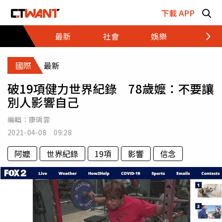
跳至主要內容區塊
下載 APP
最新
社會
娛樂
財經
國際
最新
破19項健力世界紀錄 78歲嬤：不要讓
別人影響自己
編輯：
康瑀霏
2021-04-08 09:28
阿嬤
世界紀錄
19項
影響
信念