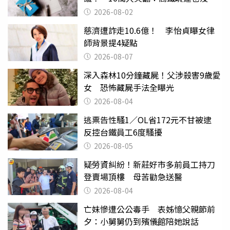
父親節
2026-08-02
慈濟遭詐走10.6億！ 李怡貞曝女律
師背景提4疑點
2026-08-07
深入森林10分鐘藏屍！父涉殺害9歲愛
女 恐怖藏屍手法全曝光
2026-08-04
逃票告性騷1／OL省172元不甘被逮
反控台鐵員工6度騷擾
2026-08-05
疑勞資糾紛！新莊好市多前員工持刀
登賣場頂樓 母苦勸急送醫
2026-08-04
亡妹慘遭公公毒手 表姊憶父親節前
夕：小舅舅仍到殯儀館陪她說話