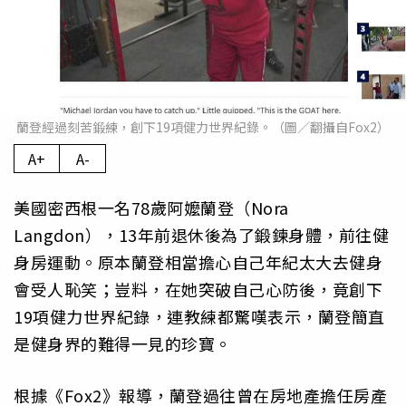
蘭登經過刻苦鍛練，創下19項健力世界紀錄。（圖／翻攝自Fox2）
A+
A-
美國密西根一名78歲阿嬤蘭登（Nora
Langdon），13年前退休後為了鍛鍊身體，前往健
身房運動。原本蘭登相當擔心自己年紀太大去健身
會受人恥笑；豈料，在她突破自己心防後，竟創下
19項健力世界紀錄，連教練都驚嘆表示，蘭登簡直
是健身界的難得一見的珍寶。
根據《Fox2》報導，蘭登過往曾在房地產擔任房產