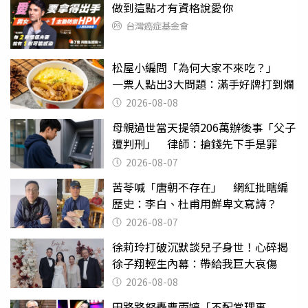
做到這點才有資格說愛你
台灣癌症基金會
松屋小編問「為何大家不來吃？」
一票人點出3大問題：滿手好牌打到爛
2026-08-08
母親過世當天提領206萬辦後事「父子
遭判刑」 律師：搶錢先下手是罪
2026-08-07
苦苓喊「唐朝不存在」 網紅批瞎編
歷史：李白、杜甫用鮮卑文寫詩？
2026-08-07
徐莉玲打破沉默談兒子身世！心碎揭
徐子翔輕生內幕：帶給我巨大哀傷
2026-08-08
田路路怒轟曹雨婷「不配當理事