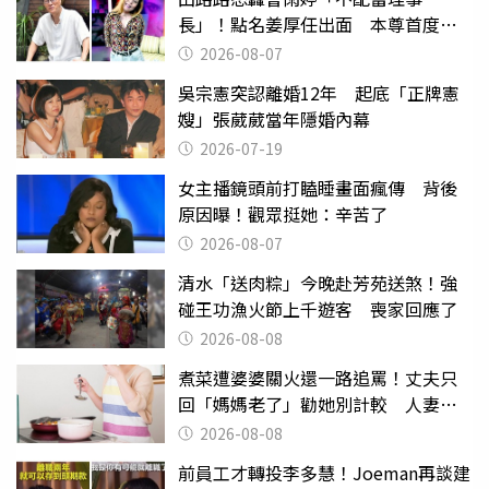
長」！點名姜厚任出面 本尊首度回
應了
2026-08-07
吳宗憲突認離婚12年 起底「正牌憲
嫂」張葳葳當年隱婚內幕
2026-07-19
女主播鏡頭前打瞌睡畫面瘋傳 背後
原因曝！觀眾挺她：辛苦了
2026-08-07
清水「送肉粽」今晚赴芳苑送煞！強
碰王功漁火節上千遊客 喪家回應了
2026-08-08
煮菜遭婆婆關火還一路追罵！丈夫只
回「媽媽老了」勸她別計較 人妻超
崩潰：我像台傭
2026-08-08
前員工才轉投李多慧！Joeman再談建