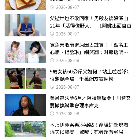
後暴瘦嚇壞女兒
2026-08-07
父逝世也不敢回家！男殺友後躲深山
21年「活得像野人」 1關鍵出面自首
2026-08-07
寬魚營收衰退原因太誠實！「點名王
心凌、楊丞琳」網笑翻：財報透明度
滿分
2026-08-08
9歲女孩60公斤又如何？站上啦啦隊C
位驚艷全場 千萬網友被圈粉
2026-08-07
美最高法院6月才阻擋解雇令！川普又
要撤換聯準會理事庫克
2026-08-08
木乃伊命案再添疑點！命理師赴現場
遇天候驟變 驚喊：死者還有冤屈