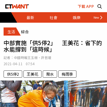
跳至主要內容區塊
下載 APP
最新
社會
娛樂
財經
生活
綜合
中部實施「供5停2」 王美花：省下的
水能撐到「這時候」
記者：
中國時報王玉樹
、
許哲瑗
2021-04-11 07:54
供5停2
王美花
限水
梅雨季