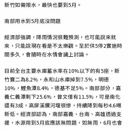
新竹如需限水，最快也要到5月。
南部用水到5月底沒問題
經濟部強調，降雨情況很難預測，也可能說來就
來，只能說現在看是不太樂觀。至於供5停2實施時
間多久，會隨時在水情會議上討論。
目前全台主要水庫蓄水率在10%以下的有5座，新
竹寶二為8.2%，永和山水庫掉到7.5%，明德
10%，鯉魚潭8.4%，德基不足5%。南部部分，嘉
義仁義潭剩下25.6%，曾文僅有11.5%，可是南化
還有3成，高屏溪攔河堰很慘，持續降到每秒4.6噸
新低。經濟部認為，南部嘉義、台南、高雄透過支
援，水源用到5月底應該無問題，如無雨，6月也會