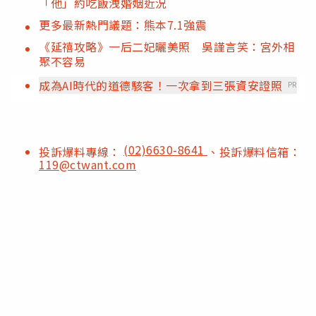
「他」約吃飯洩婚姻近況
更多最新熱門議題：熊本7.1強震
《延禧攻略》一后二妃曬美照 吳謹言笑：宮外相
聚不容易
成為AI時代的道德駭客！一次拿到三張資安證照
PR
(02)6630-8641
投訴爆料專線：
、投訴爆料信箱：
119@ctwant.com