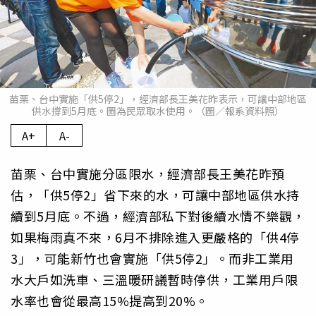
苗栗、台中實施「供5停2」，經濟部長王美花昨表示，可讓中部地區
供水撐到5月底。圖為民眾取水使用。（圖／報系資料照）
A+
A-
苗栗、台中實施分區限水，經濟部長王美花昨預
估，「供5停2」省下來的水，可讓中部地區供水持
續到5月底。不過，經濟部私下對後續水情不樂觀，
如果梅雨真不來，6月不排除進入更嚴格的「供4停
3」，可能新竹也會實施「供5停2」。而非工業用
水大戶如洗車、三溫暖研議暫時停供，工業用戶限
水率也會從最高15%提高到20%。