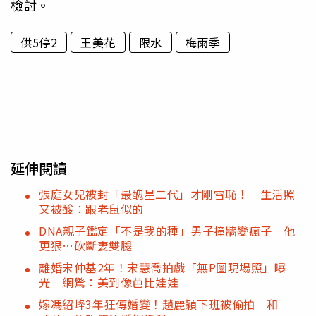
檢討。
供5停2
王美花
限水
梅雨季
延伸閱讀
張庭女兒被封「最醜星二代」才剛雪恥！ 生活照
又被酸：跟老鼠似的
DNA親子鑑定「不是我的種」男子撞牆變瘋子 他
更狠…砍斷妻雙腿
離婚宋仲基2年！宋慧喬拍戲「無P圖現場照」曝
光 網驚：美到像芭比娃娃
嫁馮紹峰3年狂傳婚變！趙麗穎下班被偷拍 和