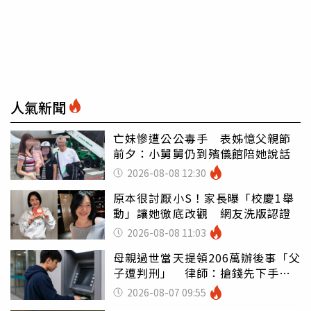
人氣新聞
亡妹慘遭公公毒手 表姊憶父親節
前夕：小舅舅仍到殯儀館陪她說話
2026-08-08 12:30
原本很討厭小S！家長曝「校慶1舉
動」讓她徹底改觀 網友洗版認證
2026-08-08 11:03
母親過世當天提領206萬辦後事「父
子遭判刑」 律師：搶錢先下手是
罪
2026-08-07 09:55