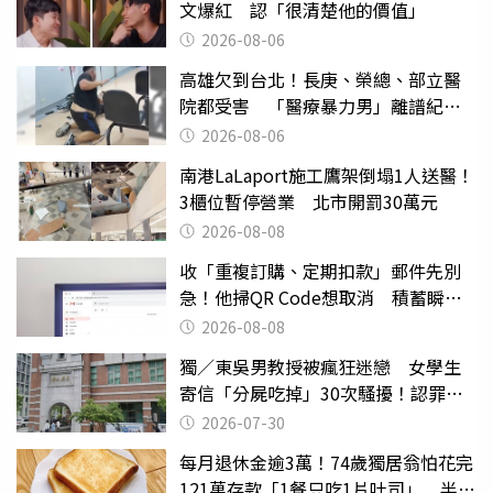
文爆紅 認「很清楚他的價值」
2026-08-06
高雄欠到台北！長庚、榮總、部立醫
院都受害 「醫療暴力男」離譜紀錄
曝光
2026-08-06
南港LaLaport施工鷹架倒塌1人送醫！
3櫃位暫停營業 北市開罰30萬元
2026-08-08
收「重複訂購、定期扣款」郵件先別
急！他掃QR Code想取消 積蓄瞬間
蒸發
2026-08-08
獨／東吳男教授被瘋狂迷戀 女學生
寄信「分屍吃掉」30次騷擾！認罪免
關
2026-07-30
每月退休金逾3萬！74歲獨居翁怕花完
121萬存款「1餐只吃1片吐司」 半年