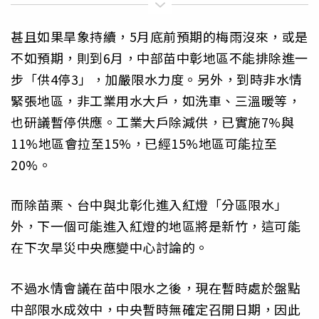
甚且如果旱象持續，5月底前預期的梅雨沒來，或是
不如預期，則到6月，中部苗中彰地區不能排除進一
步「供4停3」，加嚴限水力度。另外，到時非水情
緊張地區，非工業用水大戶，如洗車、三溫暖等，
也研議暫停供應。工業大戶除減供，已實施7%與
11%地區會拉至15%，已經15%地區可能拉至
20%。
而除苗栗、台中與北彰化進入紅燈「分區限水」
外，下一個可能進入紅燈的地區將是新竹，這可能
在下次旱災中央應變中心討論的。
不過水情會議在苗中限水之後，現在暫時處於盤點
中部限水成效中，中央暫時無確定召開日期，因此