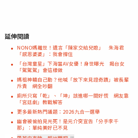
延伸閱讀
NONO媽離世！遺言「陳家交給兒媳」 朱海君
「感恩婆婆」：我會撐住
「台灣童星」下海當AV女優！身世曝光 揭台女
「駕駕駕」會這樣做
媽祖神轎自己動？他喊「放下來見證奇蹟」被長輩
斥責 網全吵翻
廁所只寫「乾」、「坤」該進哪一間好慌 網友靠
「宮廷劇」教戰解答
更多最新熱門議題：2026九合一選舉
幽會被偷拍見光死！是元介突宣告「分手李千
那」：單純美好已不見
帶著皮克敏一起出門吧
PR