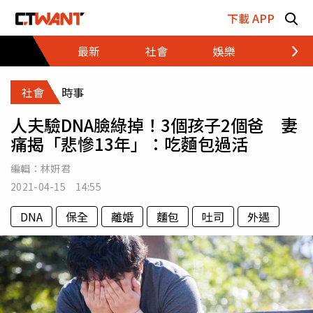
跳至主要內容區塊
下載 APP
最新
社會
娛樂
財經
社會
時事
人夫驗DNA臉綠掉！3個孩子2個爸 妻
痛揭「悲慘13年」：吃麵包過活
編輯：
林姸君
2021-04-15 14:55
DNA
保全
離婚
麵包
吐司
外遇