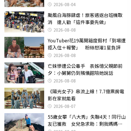
2026-08-04
颱風白海豚肆虐！旅客遇返台班機取
消 達人勸「這件事要先做」
2026-08-08
YouTuber花19萬開箱度假村「到場遭
拒入住＋報警」 粉絲怒灌1星負評
2026-08-08
亡妹慘遭公公毒手 表姊憶父親節前
夕：小舅舅仍到殯儀館陪她說話
2026-08-08
《陽光女子》串流上線！7.7億票房電
影在家就能看
2026-08-07
55歲女攀「八大秀」失聯4天！同行山
友已獲救 女兒急求助：剩我媽媽還
沒找到