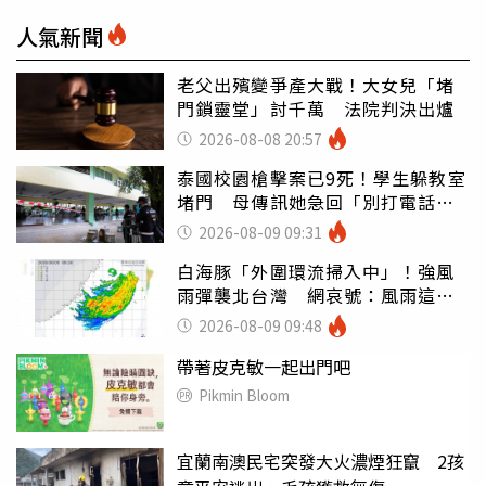
人氣新聞
老父出殯變爭產大戰！大女兒「堵
門鎖靈堂」討千萬 法院判決出爐
2026-08-08 20:57
泰國校園槍擊案已9死！學生躲教室
堵門 母傳訊她急回「別打電話怕
鈴響」
2026-08-09 09:31
白海豚「外圍環流掃入中」！強風
雨彈襲北台灣 網哀號：風雨這麼
大還不放假
2026-08-09 09:48
帶著皮克敏一起出門吧
Pikmin Bloom
宜蘭南澳民宅突發大火濃煙狂竄 2孩