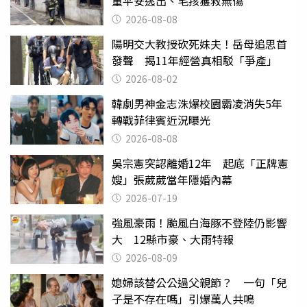
童平安逃出、毛孩獲救無傷
2026-08-08
陽明交大教授砍死妹夫！岳母追思首
發聲 揭11年經營真相駁「爭產」
2026-08-02
韓劇男神金志洙爆校園霸凌消失5年
轉戰菲律賓近況曝光
2026-08-08
吳宗憲突認離婚12年 起底「正牌憲
嫂」張葳葳當年隱婚內幕
2026-07-19
強風豪雨！颱風白海豚不登陸仍影響
大 12縣市豪、大雨特報
2026-08-09
媳婦該替公公過父親節？ 一句「兒
子是不存在嗎」引爆萬人共鳴