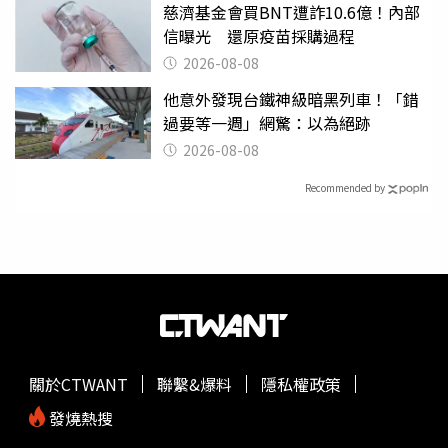
慈濟基金會買BNT遭詐10.6億！內部
信曝光 還原疫苗採購過程
2026-08-08
他意外發現台鐵神級暗黑列車！「錯
過要等一週」網驚：以為絕跡
2026-08-08
Recommended by
關於CTWANT
聯繫&爆料
隱私權政策
發燒熱搜