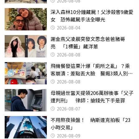
2026-08-08
深入森林10分鐘藏屍！父涉殺害9歲愛
女 恐怖藏屍手法全曝光
2026-08-04
謝金燕父凌晨突發文思念爸爸豬哥
亮 「1標籤」藏洋蔥
2026-08-08
飛機餐發這果汁爆「廁所之亂」？乘
客崩潰：差點丟大臉 醫揭3類人別亂
喝
2026-08-08
母親過世當天提領206萬辦後事「父子
遭判刑」 律師：搶錢先下手是罪
2026-08-07
不用熬夜操盤！ 納斯達克拍板「23
小時交易」
2026-08-09