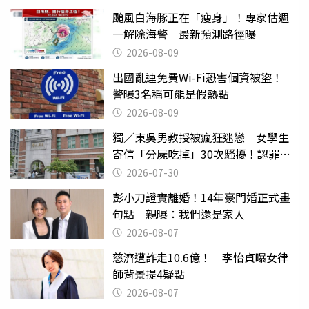
颱風白海豚正在「瘦身」！專家估週
一解除海警 最新預測路徑曝
2026-08-09
出國亂連免費Wi-Fi恐害個資被盜！
警曝3名稱可能是假熱點
2026-08-09
獨／東吳男教授被瘋狂迷戀 女學生
寄信「分屍吃掉」30次騷擾！認罪免
關
2026-07-30
彭小刀證實離婚！14年豪門婚正式畫
句點 親曝：我們還是家人
2026-08-07
慈濟遭詐走10.6億！ 李怡貞曝女律
師背景提4疑點
2026-08-07