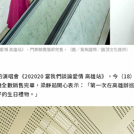
談論愛情 高雄站》，門票開賣隨即完售。（圖／寬魚國際／圓頂文化提供）
唱會《202020 當我們談論愛情 高雄站》，今（18
鐘全數銷售完畢，梁靜茹開心表示：「第一次在高雄辦
好的生日禮物。」