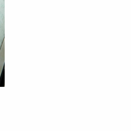
）
，
不