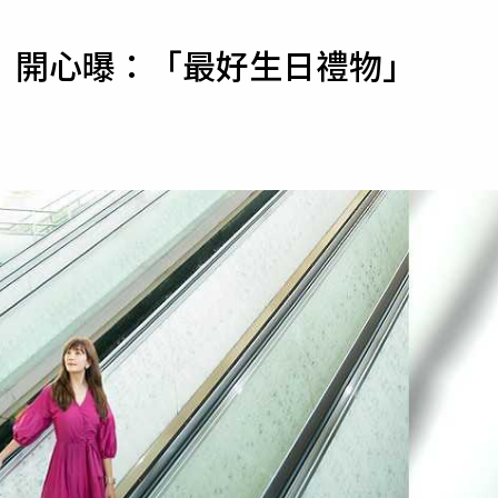
寵物
 開心曝：「最好生日禮物」
運勢
運動
梅酒