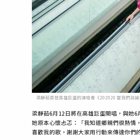
梁靜茹首登高雄巨蛋的演唱會《202020 當我們
梁靜茹6月12日將在高雄巨蛋開唱，與她6
她原本心懷忐忑：「
我知道鄉親們很熱情
喜歡我的歌，
謝謝大家用行動來傳達你們