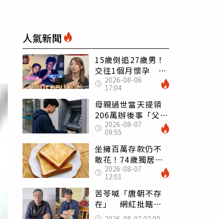
人氣新聞
15歲倒追27歲男！
交往1個月懷孕 36
2026-08-06
歲當阿嬤故事曝光
17:04
母親過世當天提領
206萬辦後事「父子
2026-08-07
遭判刑」 律師：
09:55
搶錢先下手是罪
坐擁百萬存款仍不
敢花！74歲獨居翁
2026-08-07
「1餐只吃1片吐
12:01
司」 半年後暴瘦
嚇壞女兒
苦苓喊「唐朝不存
在」 網紅批瞎編
歷史：李白、杜甫
2026-08-07 07:09