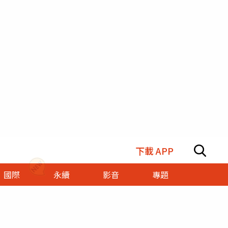
下載 APP
國際
永續
影音
專題