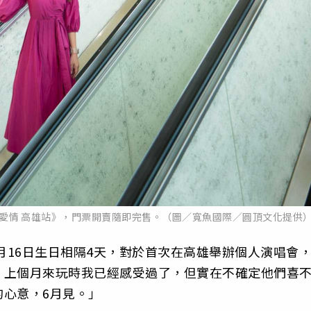
談論愛情 高雄站》，門票開賣隨即完售。（圖／寬魚國際／圓頂文化提供
月16日生日相隔4天
，對於首次在高雄舉辦個人演唱會
，上個月來玩時我已經感受過了，
但實在不確定他們喜
的心意，6月見。」