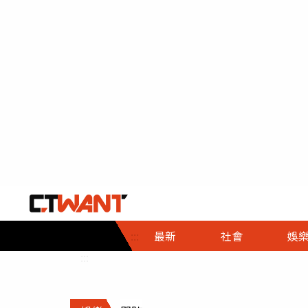
社會首頁
娛樂首頁
財經首頁
政
:::
最新
社會
娛
時事
即時
熱線
:::
直擊
大條
人物
調查
專題
３Ｃ