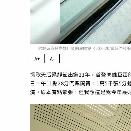
梁靜茹首登高雄巨蛋的演唱會《202020 當我們
A+
A-
情歌天后梁靜茹出道21年，首登高雄巨蛋的演
日中午11點28分門票開賣，1萬5千張5
分
演，
原本有點緊張，但我想這是我今年最