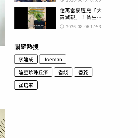
用鮮卑文寫詩？
億萬富豪遭兒「大
義滅親」！偷生子
怕曝光 竟盜鄰居
2026-08-06 17:53
身份辦假證落戶
關鍵熱搜
李建成
Joeman
陰莖珍珠丘疹
省錢
香菱
）
崔培軍
巡