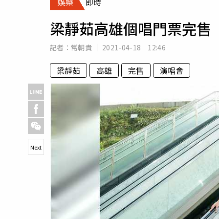
娛樂
即時
人物
汽車
梁靜茹高雄個唱門票完售
專欄
房產新勢力
記者：
常朝貴
2021-04-18 12:46
梁靜茹
高雄
完售
演唱會
Next