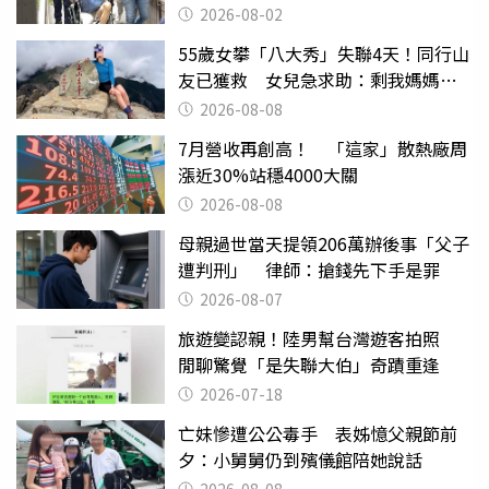
2026-08-02
55歲女攀「八大秀」失聯4天！同行山
友已獲救 女兒急求助：剩我媽媽還
沒找到
2026-08-08
7月營收再創高！ 「這家」散熱廠周
漲近30%站穩4000大關
2026-08-08
母親過世當天提領206萬辦後事「父子
遭判刑」 律師：搶錢先下手是罪
2026-08-07
旅遊變認親！陸男幫台灣遊客拍照
閒聊驚覺「是失聯大伯」奇蹟重逢
2026-07-18
亡妹慘遭公公毒手 表姊憶父親節前
夕：小舅舅仍到殯儀館陪她說話