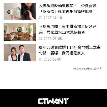
人妻房間吹頭髮被禁！ 公婆要求
「廁所吹」還嗆再犯剪掉吹風機
2026-07-18
下周鬼門開！家中掛兩物易招好兄
弟 居家風水12禁忌快檢查
2026-08-08
彭小刀證實離婚！14年豪門婚正式畫
句點 親曝：我們還是家人
2026-08-07
Recommended by