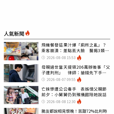
人氣新聞
飛機餐發這果汁爆「廁所之亂」？
乘客崩潰：差點丟大臉 醫揭3類人
別亂喝
2026-08-08 15:53
母親過世當天提領206萬辦後事「父
子遭判刑」 律師：搶錢先下手是
罪
2026-08-07 09:55
亡妹慘遭公公毒手 表姊憶父親節
前夕：小舅舅仍到殯儀館陪她說話
2026-08-08 12:30
脆友都說相見恨晚！苦甜72%比利時