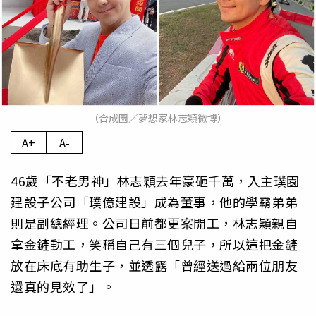
（合成圖／夢想家林志穎微博）
A+
A-
46歲「不老男神」林志穎去年豪砸千萬，入主璞園
建設子公司「璞億建設」成為董事，他的學霸弟弟
則是副總經理。公司日前都更案開工，林志穎親自
拿金鏟動工，笑稱自己有三個兒子，所以這把金鏟
放在床底有助生子，並透露「曾經送過給兩位朋友
還真的見效了」。