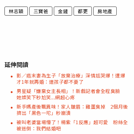
林志穎
三寶爸
金鏟
都更
房地產
延伸閱讀
影／癌末妻為生子「放棄治療」深情尪哭爆！遭爆
才1年就再婚：連孩子都不要了
男星疑「嫌棄女主長相」！新戲記者會全程臭臉
她燦笑下秒尬笑...網超心疼
新手媽產後飄異味！家人皺眉：雞蛋臭掉 2個月後
擠出「黑色一坨」秒崩潰
被叫老婆當場懵了！楊紫「1反應」超可愛 粉絲全
被迷倒：我們結婚吧