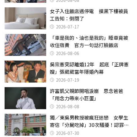
2026-08-08
女子入住飯店遇停電 摸黑下樓被員
工告知：倒閉了
2026-07-17
「車是我的、油也是我的」睡車竟被
收住宿費 官方一句話打臉飯店
2026-08-06
吳宗憲突認離婚12年 起底「正牌憲
嫂」張葳葳當年隱婚內幕
2026-07-19
許富凱父親節開唱淚崩 思念爸爸
「用念力帶來小巨蛋」
2026-08-08
獨／東吳男教授被瘋狂迷戀 女學生
寄信「分屍吃掉」30次騷擾！認罪免
關
2026-07-30