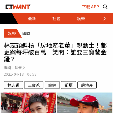
跳至主要內容區塊
下載 APP
最新
社會
娛樂
財經
娛樂
即時
林志穎斜槓「房地產老董」親動土！都
更案每坪破百萬 笑問：誰要三寶爸金
鏟？
編輯：
陳儷文
2021-04-18 06:58
林志穎
三寶爸
金鏟
都更
房地產