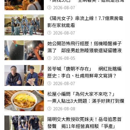
2026-08-07
《陽光女子》串流上線！7.7億票房電
影在家就能看
2026-08-07
她公開恐怖飛行經歷！搭機睡醒褲子
濕了 鄰座男趁熟睡猥褻還疑留體液
2026-08-05
苦苓喊「唐朝不存在」 網紅批瞎編
歷史：李白、杜甫用鮮卑文寫詩？
2026-08-07
松屋小編問「為何大家不來吃？」
一票人點出3大問題：滿手好牌打到爛
2026-08-08
陽明交大教授砍死妹夫！岳母追思首
發聲 揭11年經營真相駁「爭產」