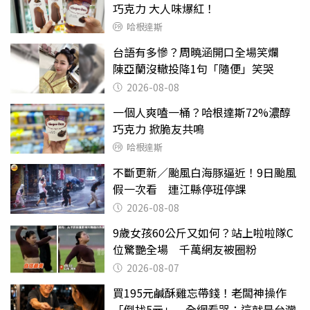
巧克力 大人味爆紅！
哈根達斯
台語有多慘？周曉涵開口全場笑爛
陳亞蘭沒轍投降1句「隨便」笑哭
2026-08-08
一個人爽嗑一桶？哈根達斯72%濃醇
巧克力 掀脆友共鳴
哈根達斯
不斷更新／颱風白海豚逼近！9日颱風
假一次看 連江縣停班停課
2026-08-08
9歲女孩60公斤又如何？站上啦啦隊C
位驚艷全場 千萬網友被圈粉
2026-08-07
買195元鹹酥雞忘帶錢！老闆神操作
「倒找5元」 全網看哭：這就是台灣