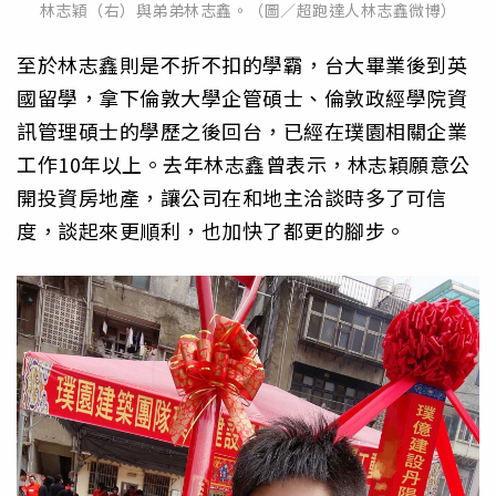
林志穎（右）與弟弟林志鑫。（圖／超跑達人林志鑫微博）
至於林志鑫則是不折不扣的學霸，台大畢業後到英
國留學，拿下倫敦大學企管碩士、倫敦政經學院資
訊管理碩士的學歷之後回台，已經在璞園相關企業
工作10年以上。去年林志鑫曾表示，林志穎願意公
開投資房地產，讓公司在和地主洽談時多了可信
度，談起來更順利，也加快了都更的腳步。