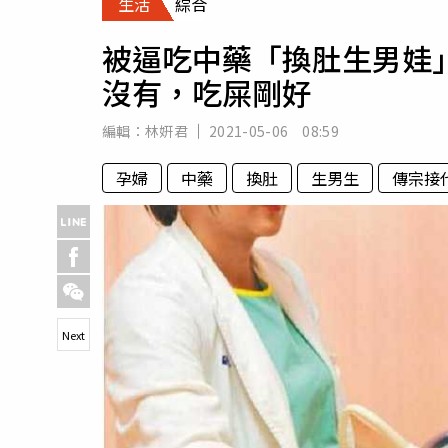
生活
綜合
人物
汽車
被逼吃中藥「換肚生男娃
專欄
沒有，吃屎剛好
房產新勢力
編輯：
林姸君
2021-05-06 08:59
孕婦
中藥
換肚
生男生
傳宗接
Next