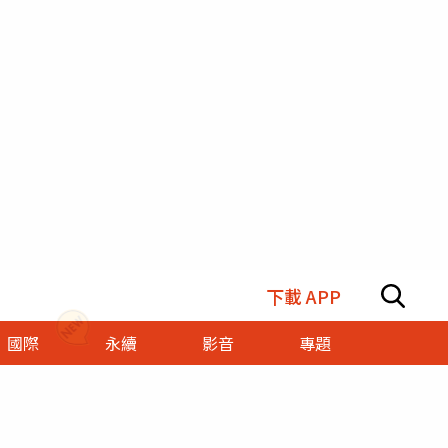
下載 APP
國際
永續
影音
專題