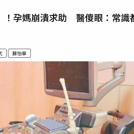
寵物
」！孕媽崩潰求助 醫傻眼：常識
運勢
運動
梅酒
代
蘇怡寧