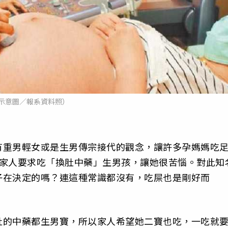
示意圖／報系資料照）
有重男輕女或是生男傳宗接代的觀念，讓許多孕媽媽吃
被家人要求吃「換肚中藥」生男孩，讓她很苦惱。對此知
子在決定的嗎？連這種常識都沒有，吃屎也是剛好而
肚的中藥都生男寶，所以家人希望她二寶也吃，一吃就