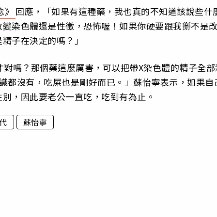
念》
回應，「如果有這種藥，我也真的不知道該說些什
改變染色體還是性徵，恐怖喔！如果你硬要跟我掰不是
是精子在決定的嗎？」
才對嗎？那個藥這麼厲害，可以把帶X染色體的精子全部
常識都沒有，吃屎也是剛好而已。」蘇怡寧表示，如果自
性別，因此要老公一直吃，吃到有為止。
代
蘇怡寧