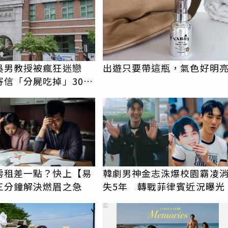
吳男教授被瘋狂迷戀
出遊只要帶這瓶，氣色好明
寄信「分屍吃掉」30次
認罪免關
房租差一點？快上【易
韓劇男神金志洙爆校園霸凌
三分鐘解決燃眉之急
失5年 轉戰菲律賓近況曝光
PR