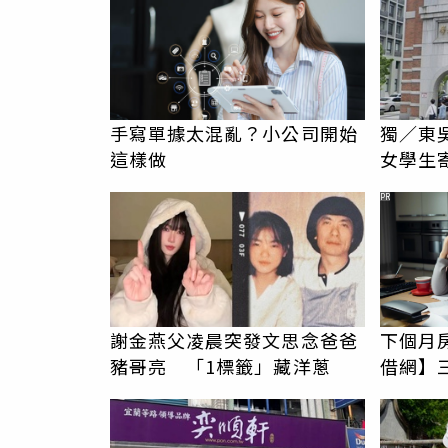
手寫單據太混亂？小公司開始
獨／東
這樣做
女學生
騷擾！
PR
謝金燕父凌晨突發文思念爸爸
下個月
豬哥亮 「1標籤」藏洋蔥
借網】