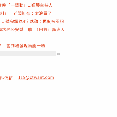
晚「一舉動」...逼哭主持人
醬料」 老闆無奈：太浪費了
...聽完霸氣4字感動：再度被圈粉
尋求老公安慰 聽「1回答」超火大
？ 警到場發現烏龍一場
PR
119@ctwant.com
爆料信箱：