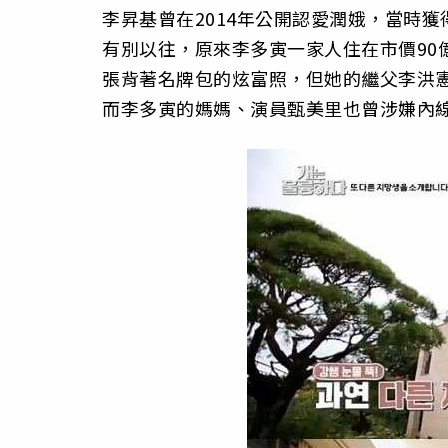
李昇基曾在2014年公開認愛潤娥，當時
有別以往，原來李多寅一家人住在市價90
張背著名牌包的炫富照，但她的繼父李洪
而李多寅的媽媽、演員甄美里也曾涉嫌內