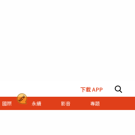
下載 APP
國際
永續
影音
專題