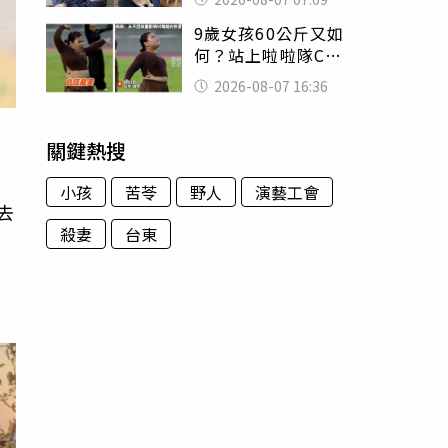
用鮮卑文寫詩？
9歲女孩60公斤又如
何？站上啦啦隊C位
驚艷全場 千萬網
2026-08-07 16:36
友被圈粉
關鍵熱搜
小孩
苦苓
野人
演藝工會
去
殺妻
台東
李
奶