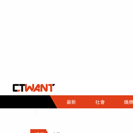
社會首頁
娛樂首頁
財經首頁
政
:::
最新
社會
娛
時事
即時
熱線
:::
直擊
大條
人物
調查
專題
３Ｃ