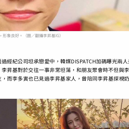
，形象良好。（圖／翻攝李昇基IG）
經紀公司坦承戀愛中，韓媒DISPATCH加碼曝光兩人
，李昇基對於交往一事非常坦蕩，和朋友聚會時不但與
友，而李多寅也已見過李昇基家人，曾陪同李昇基探視