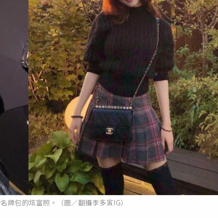
著名牌包的炫富照。（圖／翻攝李多寅IG）