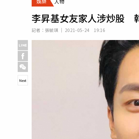
娛樂
人物
人物
汽車
李昇基女友家人涉炒股 
專欄
房產新勢力
記者：
張毓琪
2021-05-24 19:16
Next