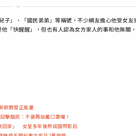
兒子」、「國民弟弟」等稱號，不少網友擔心他受女友
要他「快醒醒」，但也有人認為女方家人的事和他無關
新歌散發正能量
話回擊酸民：不要再說戴口罩囉！
就回家」 女星多年後熬成國際影后
幣機撬不開反害店家花2萬換鎖