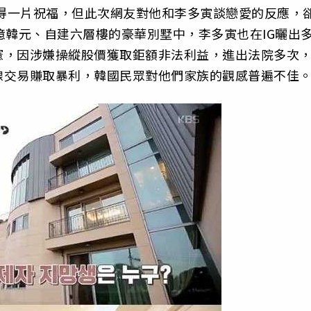
獲得一片祝福，但此次網友對他和李多寅談戀愛的反應，
億韓元、自建六層樓的豪華別墅中，李多寅也在IG曬出
憲，因涉嫌操縱股價獲取鉅額非法利益，進出法院多次
線交易賺取暴利，韓國民眾對他們家族的觀感普遍不佳