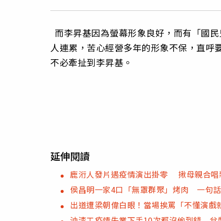
而李昇基因為螢幕形象良好，而有「國民
人連累，苦心經營多年的形象不保，直呼
不必牽扯到李昇基。
延伸閱讀
鹿洐人發片遇疫情演出掛零 揪母親合唱
侯昌明一家4口「無罩群聚」烤肉 一句
出道遭梁朝偉白眼！當場挨罵「不懂演戲
油漆工疫情失業下手10次都沒偷到錢 兌