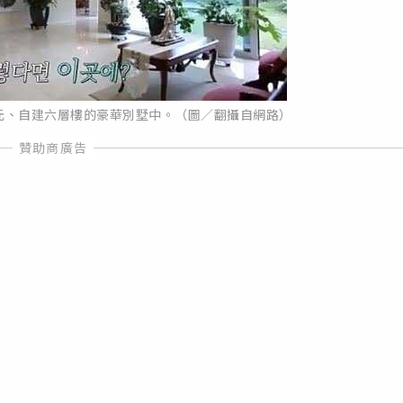
元、自建六層樓的豪華別墅中。（圖／翻攝自網路）