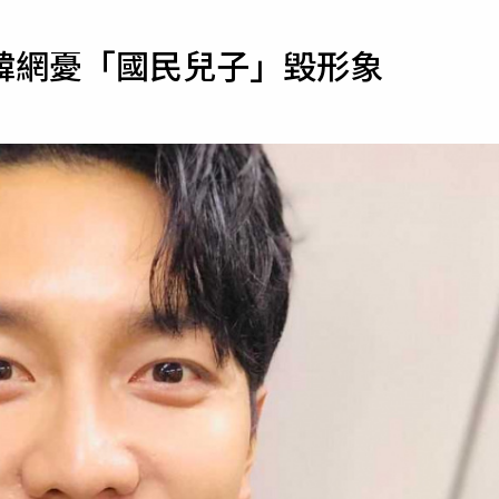
寵物
韓網憂「國民兒子」毀形象
運勢
運動
梅酒