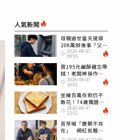
人氣新聞
母親過世當天提領
206萬辦後事「父子
2026-08-07
遭判刑」 律師：
09:55
搶錢先下手是罪
買195元鹹酥雞忘帶
錢！老闆神操作
2026-08-07
「倒找5元」 全網
16:01
看哭：這就是台灣
坐擁百萬存款仍不
敢花！74歲獨居翁
2026-08-07
「1餐只吃1片吐
12:01
司」 半年後暴瘦
嚇壞女兒
苦苓喊「唐朝不存
在」 網紅批瞎編
歷史：李白、杜甫
2026-08-07 07:09