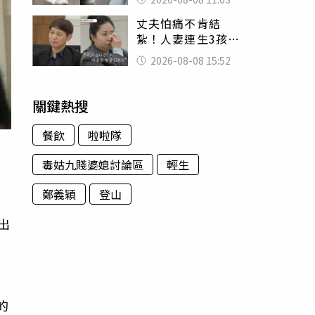
友洗版認證
丈夫怕痛不肯結
紮！人妻連生3孩
控遭家暴淚喊：真
2026-08-08 15:52
的好累
關鍵熱搜
餐飲
啦啦隊
毒姑九賤婆媳討論區
輕生
鄭義穎
登山
出
的