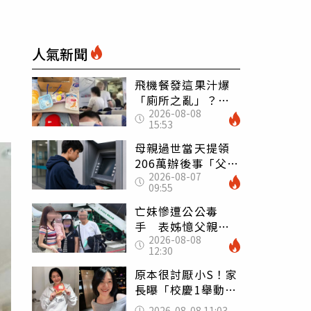
人氣新聞
飛機餐發這果汁爆
「廁所之亂」？乘
2026-08-08
客崩潰：差點丟大
15:53
臉 醫揭3類人別亂
喝
母親過世當天提領
206萬辦後事「父子
2026-08-07
遭判刑」 律師：
09:55
搶錢先下手是罪
亡妹慘遭公公毒
手 表姊憶父親節
2026-08-08
前夕：小舅舅仍到
12:30
殯儀館陪她說話
原本很討厭小S！家
長曝「校慶1舉動」
讓她徹底改觀 網
2026-08-08 11:03