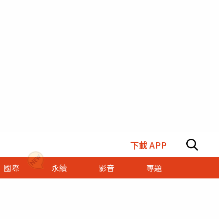
下載 APP
國際
永續
影音
專題