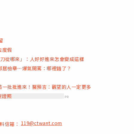
留
去度假
「刀從哪來」：人好好進來怎會變成這樣
鄰居檢舉…爆氣開罵：哪裡錯了？
苗一批批進來！醫預言：觀望的人一定更多
安證照
PR
119@ctwant.com
爆料信箱：