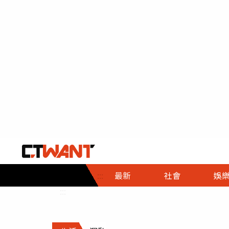
社會首頁
娛樂首頁
財經首頁
政
:::
最新
社會
娛
時事
即時
熱線
:::
直擊
大條
人物
調查
專題
３Ｃ