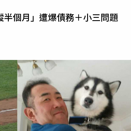
寵物
蹤半個月」遭爆債務＋小三問題
運勢
運動
梅酒