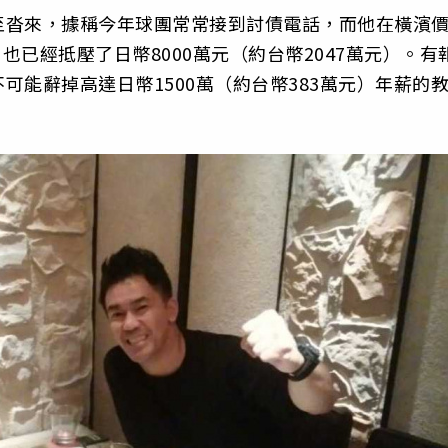
至沓來，據稱今年球團常常接到討債電話，而他在橫濱
也已經抵壓了日幣8000萬元（約台幣2047萬元）。有
能辭掉高達日幣1500萬（約台幣383萬元）年薪的