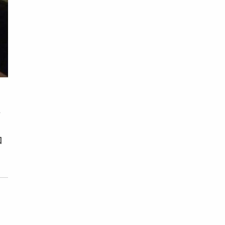
掌
的
和