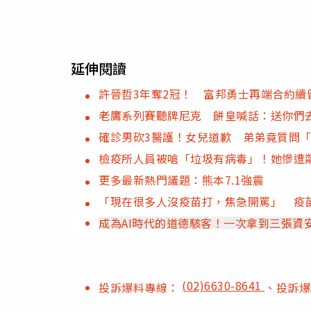
延伸閱讀
許晉哲3年奪2冠！ 富邦勇士再端合約續
老鷹系列賽聽牌尼克 餅皇喊話：送你們
確診男砍3醫護！女兒道歉 弟弟竟質問
檢疫所人員被嗆「垃圾有病毒」！她慘遭
更多最新熱門議題：熊本7.1強震
「現在很多人沒疫苗打，焦急開罵」 疫
成為AI時代的道德駭客！一次拿到三張資
(02)6630-8641
投訴爆料專線：
、投訴