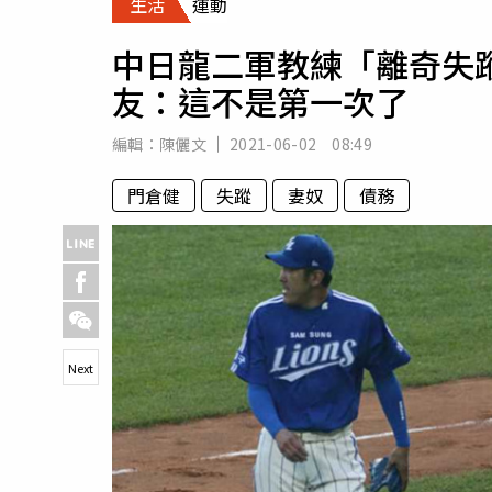
生活
運動
人物
汽車
中日龍二軍教練「離奇失
專欄
友：這不是第一次了
房產新勢力
編輯：
陳儷文
2021-06-02 08:49
門倉健
失蹤
妻奴
債務
Next