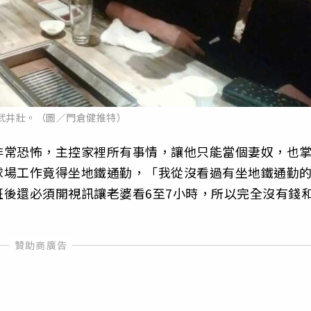
武井壯。（圖／門倉健推特）
非常恐怖，主控家裡所有事情，讓他只能當個妻奴，也
球場工作竟得坐地鐵通勤，「我從沒看過有坐地鐵通勤
後還必須開視訊讓老婆看6至7小時，所以完全沒有錢
」