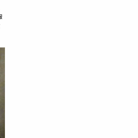
價
報
教