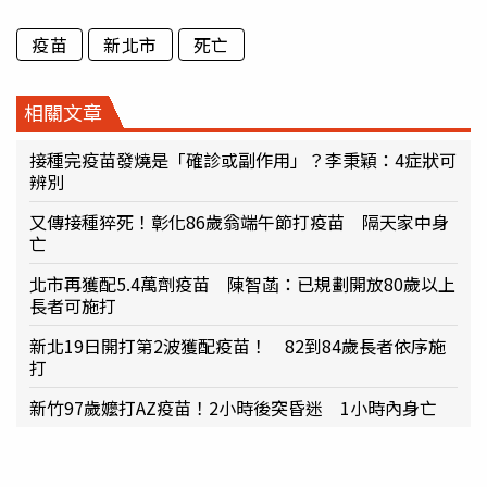
疫苗
新北市
死亡
相關文章
接種完疫苗發燒是「確診或副作用」？李秉穎：4症狀可
辨別
又傳接種猝死！彰化86歲翁端午節打疫苗 隔天家中身
亡
北市再獲配5.4萬劑疫苗 陳智菡：已規劃開放80歲以上
長者可施打
新北19日開打第2波獲配疫苗！ 82到84歲長者依序施
打
新竹97歲嬤打AZ疫苗！2小時後突昏迷 1小時內身亡