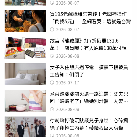
2026-08-07
買195元鹹酥雞忘帶錢！老闆神操作
「倒找5元」 全網看哭：這就是台灣
2026-08-07
故宮《龍藏經》打7折仍要131.6
萬！ 店員曝：有人原價188萬付現購
買
2026-08-08
女子入住飯店遇停電 摸黑下樓被員
工告知：倒閉了
2026-07-17
煮菜遭婆婆關火還一路追罵！丈夫只
回「媽媽老了」勸她別計較 人妻超
崩潰：我像台傭
2026-08-08
徐莉玲打破沉默談兒子身世！心碎揭
徐子翔輕生內幕：帶給我巨大哀傷
2026-08-08