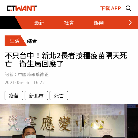
跳至主要內容區塊
下載 APP
最新
社會
娛樂
財經
生活
綜合
不只台中！新北2長者接種疫苗隔天死
亡 衛生局回應了
記者：
中國時報葉德正
2021-06-16 16:22
疫苗
新北市
死亡