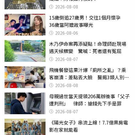
2026-08-08
15歲倒追27歲男！交往1個月懷孕
36歲當阿嬤故事曝光
2026-08-06
木乃伊命案再添疑點！命理師赴現場
遇天候驟變 驚喊：死者還有冤屈
2026-08-07
飛機餐發這果汁爆「廁所之亂」？乘
客崩潰：差點丟大臉 醫揭3類人別亂
喝
2026-08-08
母親過世當天提領206萬辦後事「父子
遭判刑」 律師：搶錢先下手是罪
2026-08-07
《陽光女子》串流上線！7.7億票房電
影在家就能看