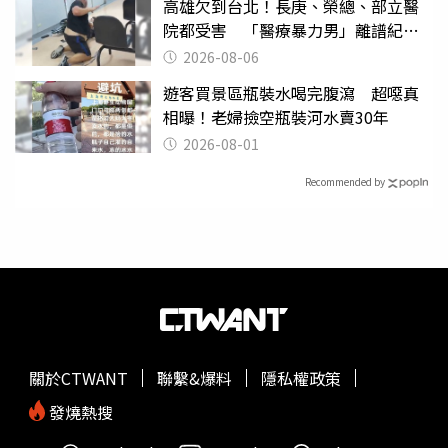
高雄欠到台北！長庚、榮總、部立醫
院都受害 「醫療暴力男」離譜紀錄
曝光
2026-08-06
遊客買景區瓶裝水喝完腹瀉 超噁真
相曝！老婦撿空瓶裝河水賣30年
2026-08-01
Recommended by
關於CTWANT
聯繫&爆料
隱私權政策
發燒熱搜