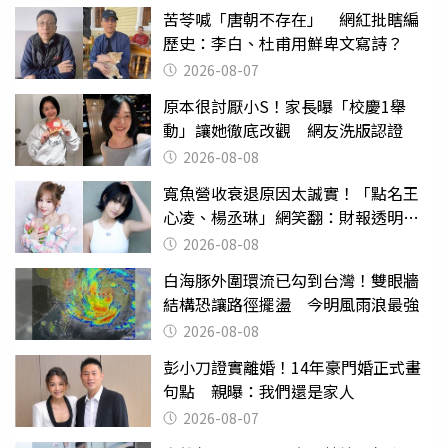
苦苓喊「唐朝不存在」 網紅批瞎編
歷史：李白、杜甫用鮮卑文寫詩？
2026-08-07
原本很討厭小S！家長曝「校慶1舉
動」讓她徹底改觀 網友洗版認證
2026-08-08
寬魚營收衰退原因太誠實！「點名王
心凌、楊丞琳」網笑翻：財報透明度
滿分
2026-08-08
白海豚外圍環流已勾到台灣！雙眼牆
結構恐讓路徑擺盪 今明風雨浪最強
2026-08-08
彭小刀證實離婚！14年豪門婚正式畫
句點 親曝：我們還是家人
2026-08-07