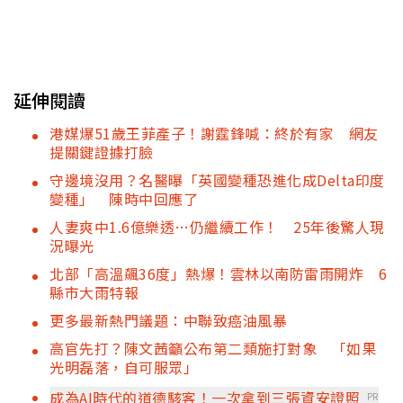
延伸閱讀
港媒爆51歲王菲產子！謝霆鋒喊：終於有家 網友
提關鍵證據打臉
守邊境沒用？名醫曝「英國變種恐進化成Delta印度
變種」 陳時中回應了
人妻爽中1.6億樂透…仍繼續工作！ 25年後驚人現
況曝光
北部「高溫飆36度」熱爆！雲林以南防雷雨開炸 6
縣市大雨特報
更多最新熱門議題：中聯致癌油風暴
高官先打？陳文茜籲公布第二類施打對象 「如果
光明磊落，自可服眾」
成為AI時代的道德駭客！一次拿到三張資安證照
PR