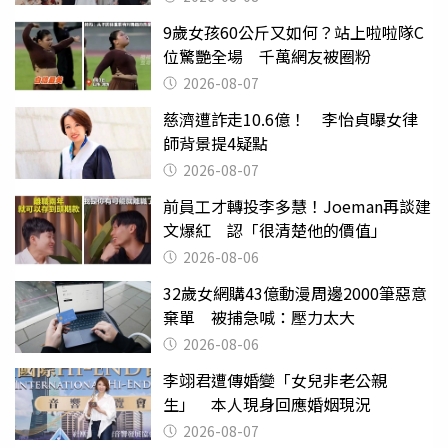
9歲女孩60公斤又如何？站上啦啦隊C
位驚艷全場 千萬網友被圈粉
2026-08-07
慈濟遭詐走10.6億！ 李怡貞曝女律
師背景提4疑點
2026-08-07
前員工才轉投李多慧！Joeman再談建
文爆紅 認「很清楚他的價值」
2026-08-06
32歲女網購43億動漫周邊2000筆惡意
棄單 被捕急喊：壓力太大
2026-08-06
李翊君遭傳婚變「女兒非老公親
生」 本人現身回應婚姻現況
2026-08-07