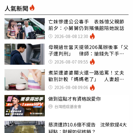
人氣新聞
亡妹慘遭公公毒手 表姊憶父親節
前夕：小舅舅仍到殯儀館陪她說話
2026-08-08 12:30
母親過世當天提領206萬辦後事「父
子遭判刑」 律師：搶錢先下手是
罪
2026-08-07 09:55
煮菜遭婆婆關火還一路追罵！丈夫
勸別計較「媽媽老了」 人妻超崩
潰：我像台傭
2026-08-08 09:06
做到這點才有資格說愛你
台灣癌症基金會
慈濟遭詐10.6億不提告 沈榮欽提4大
疑點：財報如何核銷？