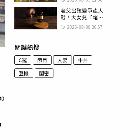
盤、「小心地滑」
老父出殯變爭產大
告示牌也帶回家
戰！大女兒「堵門
鎖靈堂」討千萬
2026-08-08 20:57
法院判決出爐
關鍵熱搜
C羅
節目
人妻
牛丼
登機
閨密
才
0
解
來