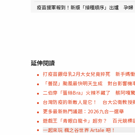
疫苗援軍報到！新版「接種順序」出爐 孕婦、
延伸閱讀
打疫苗餵母乳2月大女兒竟猝死 新手媽
「薔琵」颱風最快明天生成 對台影響機
二伯穿「蕾絲Bra」火辣不藏了 蔡阿嘎
台灣防疫的新敵人是它！ 台大公衛教授
更多最新熱門議題：2026九合一選舉
遊戲王「青眼白龍卡」超夯？ 百元競標卻
一起來玩 楓之谷世界 Artale 吧！