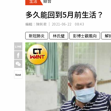
生活
綜合
人物
汽車
多久能回到5月前生活？
專欄
房產新勢力
編輯：
陳俐君
2021-06-22 08:43
新冠肺炎
林氏璧
彭博士觀風向
解
Next