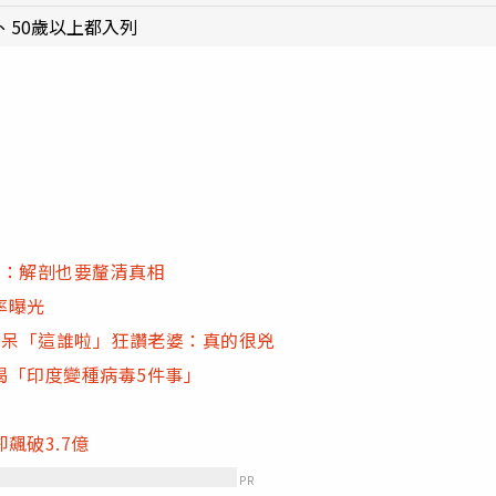
50歲以上都入列
慟：解剖也要釐清真相
率曝光
驚呆「這誰啦」狂讚老婆：真的很兇
揭「印度變種病毒5件事」
飆破3.7億
PR