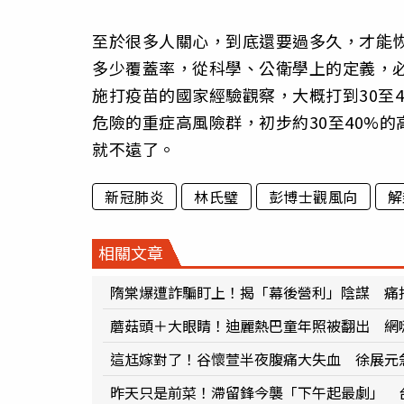
至於很多人關心，到底還要過多久，才能
多少覆蓋率，從科學、公衛學上的定義，必
施打疫苗的國家經驗觀察，大概打到30至
危險的重症高風險群，初步約30至40%
就不遠了。
新冠肺炎
林氏璧
彭博士觀風向
解
相關文章
隋棠爆遭詐騙盯上！揭「幕後營利」陰謀 痛
蘑菇頭＋大眼睛！迪麗熱巴童年照被翻出 網
這尪嫁對了！谷懷萱半夜腹痛大失血 徐展元
昨天只是前菜！滯留鋒今襲「下午起最劇」 