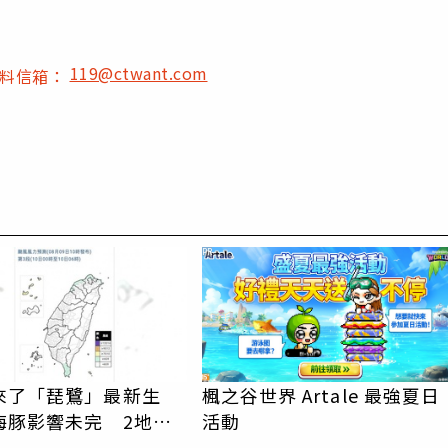
119@ctwant.com
爆料信箱：
PR
來了「琵鷺」最新生
楓之谷世界 Artale 最強夏日
海豚影響未完 2地達
活動
標準