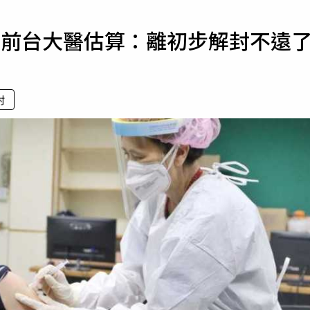
寵物
 前台大醫估算：離初步解封不遠
運勢
運動
梅酒
封