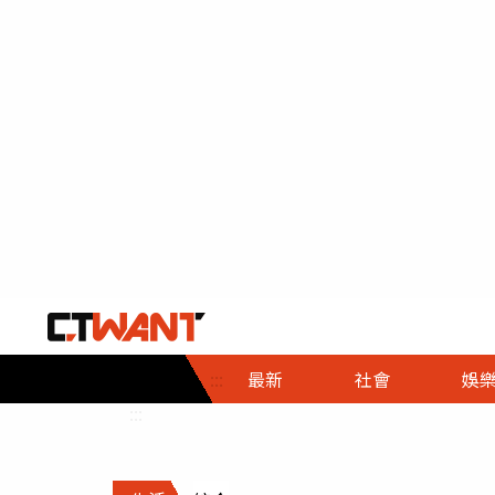
社會首頁
娛樂首頁
財經首頁
政
:::
最新
社會
娛
時事
即時
熱線
:::
直擊
大條
人物
調查
專題
３Ｃ