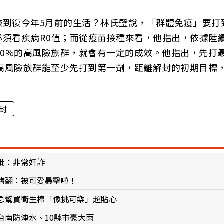
恢到復今年5月前的生活？林氏璧說，「群體免疫」要打
須看疾病R0值；而從疫苗接種來看，他指出，依據陸
40%的高風險族群，就會有一定的成效。他指出，先打
的高風險族群能至少先打到第一劑，距離解封的初期目標
封
批：非常奸詐
嗨翻：被可愛暴擊啦！
急幫買衛生棉「像挑可樂」超貼心
台南防淹水、10縣市豪大雨