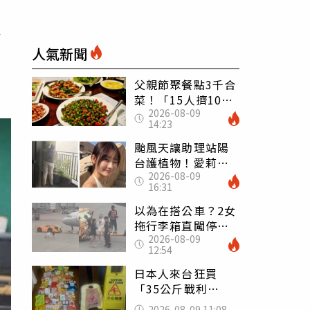
了
人氣新聞
父親節聚餐點3千合
菜！「15人擠10人
2026-08-09
桌」她餓到崩潰
14:23
網傻眼：讓店家看
笑話
颱風天讓助理站陽
台護植物！愛莉莎
2026-08-09
莎挨轟 笑回：他
16:31
不會被吹出去
以為在搭公車？2女
拖行李箱直闖停機
2026-08-09
坪「揮手攔機」
12:54
荒謬影片曝網傻眼
日本人來台狂買
「35公斤戰利
品」 連拜拜用紅
2026-08-09 11:08