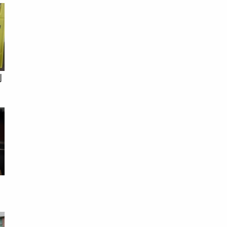
利
心
易