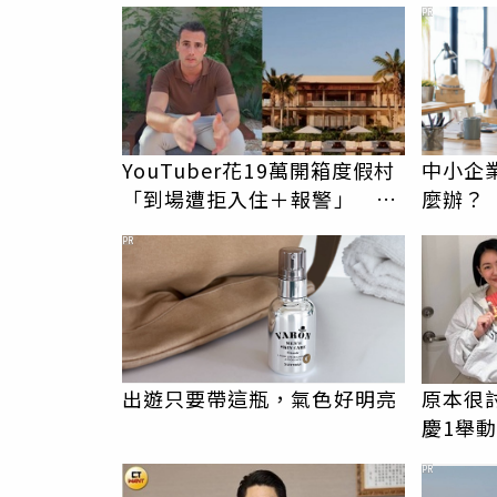
PR
YouTuber花19萬開箱度假村
中小企
「到場遭拒入住＋報警」 粉
麼辦？
絲怒灌1星負評
PR
出遊只要帶這瓶，氣色好明亮
原本很
慶1舉
友洗版
PR