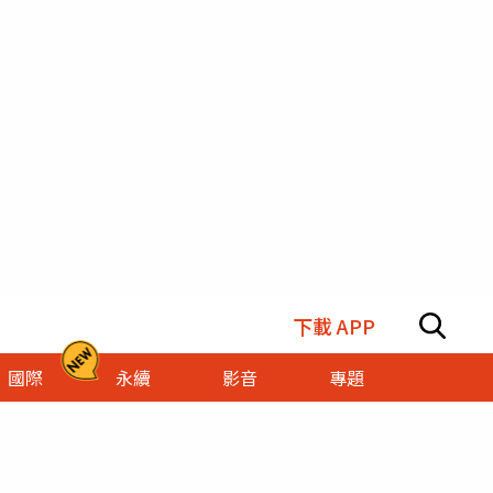
下載 APP
國際
永續
影音
專題