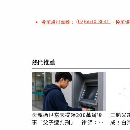
(02)6630-8641
投訴爆料專線：
、投訴
熱門推薦
母親過世當天提領206萬辦後
三颱又
事「父子遭判刑」 律師：搶
成！白
錢先下手是罪
停班課