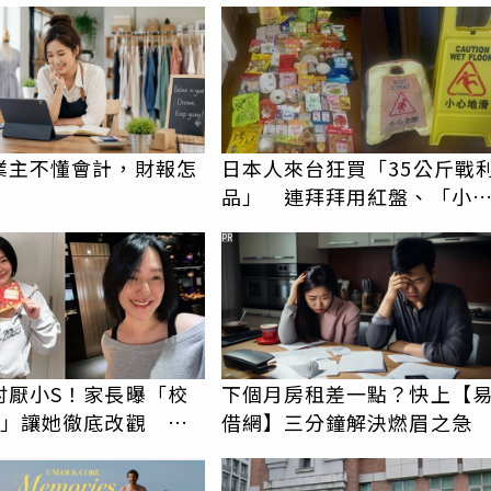
業主不懂會計，財報怎
日本人來台狂買「35公斤戰
品」 連拜拜用紅盤、「小
地滑」告示牌也帶回家
PR
討厭小S！家長曝「校
下個月房租差一點？快上【
動」讓她徹底改觀 網
借網】三分鐘解決燃眉之急
認證