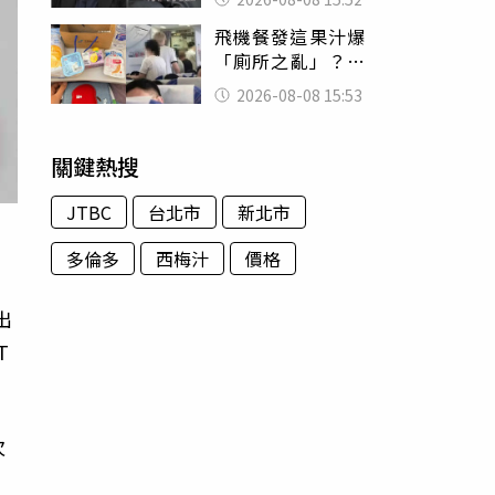
的好累
飛機餐發這果汁爆
「廁所之亂」？乘
客崩潰：差點丟大
2026-08-08 15:53
臉 醫揭3類人別亂
喝
關鍵熱搜
JTBC
台北市
新北市
多倫多
西梅汁
價格
出
T
次
網