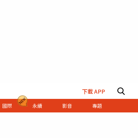
下載 APP
國際
永續
影音
專題