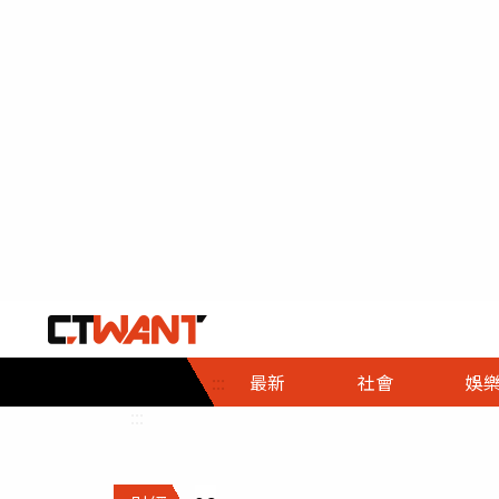
社會首頁
娛樂首頁
財經首頁
政
:::
最新
社會
娛
時事
即時
熱線
:::
直擊
大條
人物
調查
專題
３Ｃ