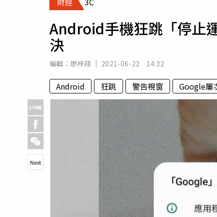
財經
3C
人物
汽車
Android手機狂跳「
專欄
決
房產新勢力
編輯：
廖梓翔
2021-06-22 14:32
Android
狂跳
警告視窗
Google
Next