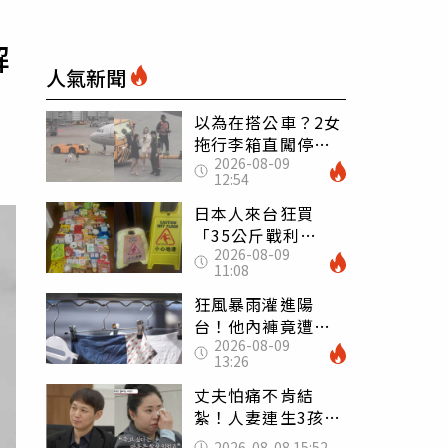
解
人氣新聞
以為在搭公車？2女
拖行李箱直闖停機
2026-08-09
坪「揮手攔機」
12:54
荒謬影片曝網傻眼
日本人來台狂買
「35公斤戰利
2026-08-09
品」 連拜拜用紅
11:08
盤、「小心地滑」
告示牌也帶回家
狂風暴雨灌進陽
台！他內褲竟遭颱
2026-08-09
風吹走 陳世軒神
13:26
回1句笑翻上萬網友
丈夫怕痛不肯結
紮！人妻連生3孩
控遭家暴淚喊：真
2026-08-08 15:52