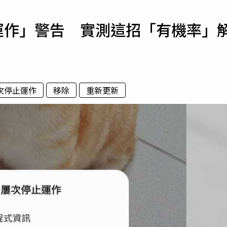
寵物
停止運作」警告 實測這招「有機率」
運勢
運動
梅酒
屢次停止運作
移除
重新更新