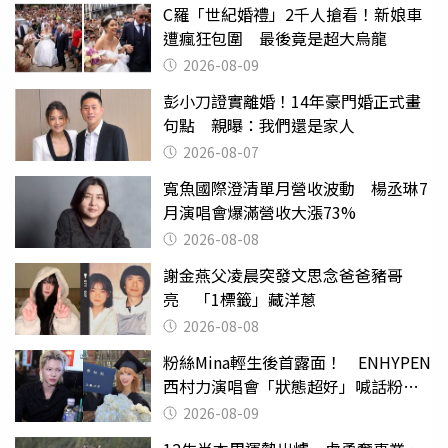
C羅「世紀婚禮」2千人搶看！新娘車
遭瘋狂包圍 最後竟是超大烏龍
2026-08-09
彭小刀證實離婚！14年豪門婚正式畫
句點 親曝：我們還是家人
2026-08-07
寬魚國際澄清單月營收波動 楊丞琳7
月演唱會爆滿營收大漲73%
2026-08-08
謝金燕父凌晨突發文思念爸爸豬哥
亮 「1標籤」藏洋蔥
2026-08-08
粉絲Mina輕生後首露面！ ENHYPEN
西村力演唱會「狀態超好」喊話粉
絲：我們心意相通
2026-08-09