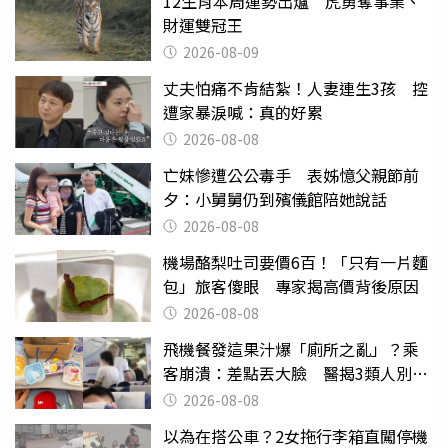
12生肖本周運勢出爐 虎勇奪事業、
財運雙冠王
2026-08-09
丈夫怕痛不肯結紮！人妻連生3孩 控
遭家暴淚喊：真的好累
2026-08-08
亡妹慘遭公公毒手 表姊憶父親節前
夕：小舅舅仍到殯儀館陪她說話
2026-08-08
機場酪梨吐司要價6百！「只有一片麵
包」旅客傻眼 專家揭高價背後原因
2026-08-08
飛機餐發這果汁爆「廁所之亂」？乘
客崩潰：差點丟大臉 醫揭3類人別亂
喝
2026-08-08
以為在搭公車？2女拖行李箱直闖停機