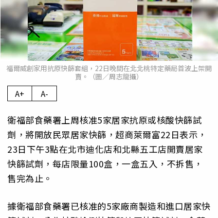
福爾威創家用抗原快篩套組，22日晚間在北北桃特定藥局首波上架開
賣。（圖／周志龍攝）
A+
A-
衛福部食藥署上周核准5家居家抗原或核酸快篩試
劑，將開放民眾居家快篩，超商萊爾富22日表示，
23日下午3點在北市迪化店和北縣五工店開賣居家
快篩試劑，每店限量100盒，一盒五入，不拆售，
售完為止。
據衛福部食藥署已核准的5家廠商製造和進口居家快