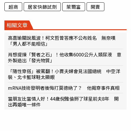
超商
居家快篩試劑
萊爾富
開賣
相關文章
高嘉瑜關說風波！柯文哲曾答應不公布姓名 無奈嘆
「男人都不能相信」
肖想提煉「賢者之石」！他收集6000公升人類尿液 意
外製造出「發光物質」
「隨性穿搭」被罵翻！小賈夫婦會見法國總統 中空洋
裝、北卡藍球鞋太顯眼
mRNA技術發明者後悔打莫德納了？ 他揭穿事件真相
當朋友比當情人好！44歲倪雅倫掰了球星前夫8年 開
出再婚唯一條件