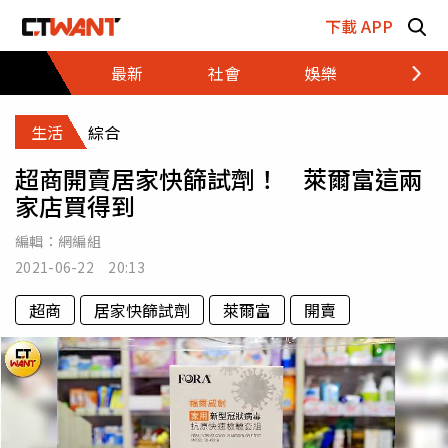
跳至主要內容區塊
下載 APP
最新
社會
娛樂
財經
生活
綜合
超商開賣居家快篩試劑！ 萊爾富這兩
家店買得到
編輯：
網編組
2021-06-22 20:13
超商
居家快篩試劑
萊爾富
開賣