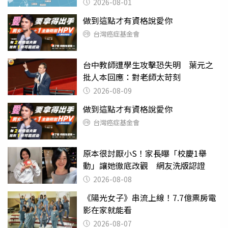
2026-08-01
做到這點才有資格說愛你
台灣癌症基金會
台中教師遭學生攻擊恐失明 葉元之
批人本回應：對老師太苛刻
2026-08-09
做到這點才有資格說愛你
台灣癌症基金會
原本很討厭小S！家長曝「校慶1舉
動」讓她徹底改觀 網友洗版認證
2026-08-08
《陽光女子》串流上線！7.7億票房電
影在家就能看
2026-08-07