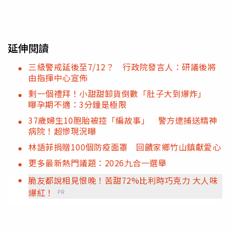
延伸閱讀
三級警戒延後至7/12？ 行政院發言人：研議後將
由指揮中心宣佈
剩一個禮拜！小甜甜卸貨倒數「肚子大到爆炸」
曝孕期不適：3分鐘是極限
37歲婦生10胞胎被控「編故事」 警方逮捕送精神
病院！超慘現況曝
林語菲捐贈100個防疫面罩 回饋家鄉竹山鎮獻愛心
更多最新熱門議題：2026九合一選舉
脆友都說相見恨晚！苦甜72%比利時巧克力 大人味
爆紅！
PR