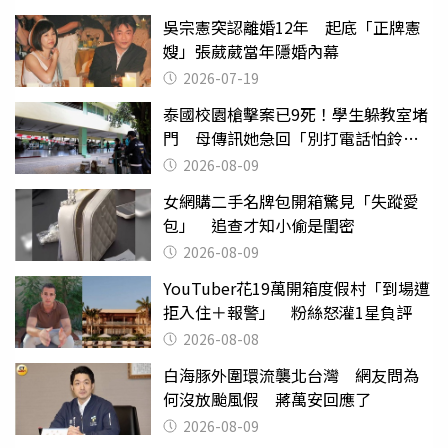
吳宗憲突認離婚12年 起底「正牌憲
嫂」張葳葳當年隱婚內幕
2026-07-19
泰國校園槍擊案已9死！學生躲教室堵
門 母傳訊她急回「別打電話怕鈴
響」
2026-08-09
女網購二手名牌包開箱驚見「失蹤愛
包」 追查才知小偷是閨密
2026-08-09
YouTuber花19萬開箱度假村「到場遭
拒入住＋報警」 粉絲怒灌1星負評
2026-08-08
白海豚外圍環流襲北台灣 網友問為
何沒放颱風假 蔣萬安回應了
2026-08-09