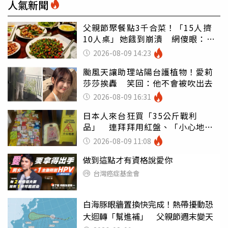
人氣新聞
父親節聚餐點3千合菜！「15人擠
10人桌」她餓到崩潰 網傻眼：讓
店家看笑話
2026-08-09 14:23
颱風天讓助理站陽台護植物！愛莉
莎莎挨轟 笑回：他不會被吹出去
2026-08-09 16:31
日本人來台狂買「35公斤戰利
品」 連拜拜用紅盤、「小心地
滑」告示牌也帶回家
2026-08-09 11:08
做到這點才有資格說愛你
台灣癌症基金會
白海豚眼牆置換快完成！熱帶擾動恐
大迴轉「幫進補」 父親節週末變天