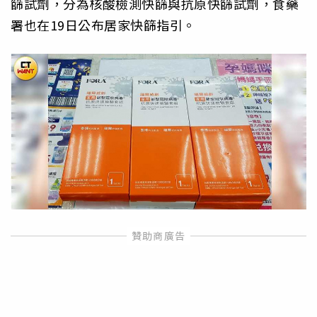
篩試劑，分為核酸檢測快篩與抗原快篩試劑，食藥
署也在19日公布居家快篩指引。