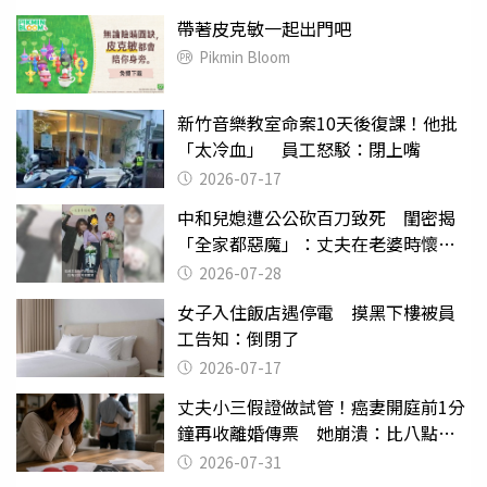
帶著皮克敏一起出門吧
Pikmin Bloom
新竹音樂教室命案10天後復課！他批
「太冷血」 員工怒駁：閉上嘴
2026-07-17
中和兒媳遭公公砍百刀致死 閨密揭
「全家都惡魔」：丈夫在老婆時懷孕
摔東西
2026-07-28
女子入住飯店遇停電 摸黑下樓被員
工告知：倒閉了
2026-07-17
丈夫小三假證做試管！癌妻開庭前1分
鐘再收離婚傳票 她崩潰：比八點檔
還扯
2026-07-31