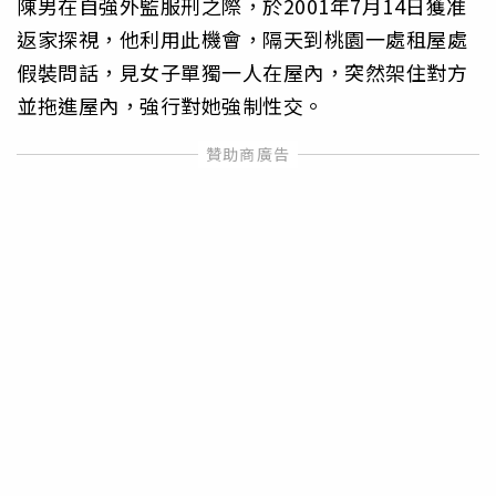
陳男在自強外監服刑之際，於2001年7月14日獲准
返家探視，他利用此機會，隔天到桃園一處租屋處
假裝問話，見女子單獨一人在屋內，突然架住對方
並拖進屋內，強行對她強制性交。