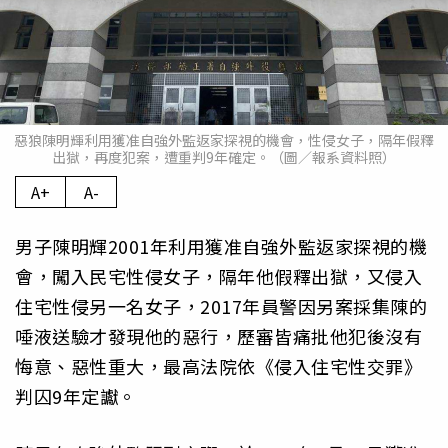
惡狼陳明輝利用獲准自強外監返家探視的機會，性侵女子，隔年假釋
出獄，再度犯案，遭重判9年確定。（圖／報系資料照）
A+
A-
男子陳明輝2001年利用獲准自強外監返家探視的機
會，闖入民宅性侵女子，隔年他假釋出獄，又侵入
住宅性侵另一名女子，2017年員警因另案採集陳的
唾液送驗才發現他的惡行，歷審皆痛批他犯後沒有
悔意、惡性重大，最高法院依《侵入住宅性交罪》
判囚9年定讞。