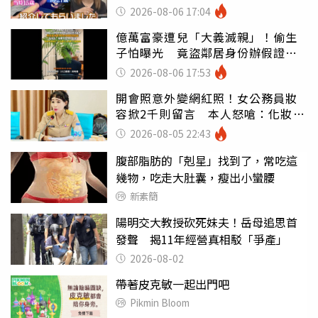
2026-08-06 17:04
億萬富豪遭兒「大義滅親」！偷生
子怕曝光 竟盜鄰居身份辦假證落
戶
2026-08-06 17:53
開會照意外變網紅照！女公務員妝
容掀2千則留言 本人怒嗆：化妝有
錯嗎
2026-08-05 22:43
腹部脂肪的「剋星」找到了，常吃這
幾物，吃走大肚囊，瘦出小蠻腰
新素簡
陽明交大教授砍死妹夫！岳母追思首
發聲 揭11年經營真相駁「爭產」
2026-08-02
帶著皮克敏一起出門吧
Pikmin Bloom