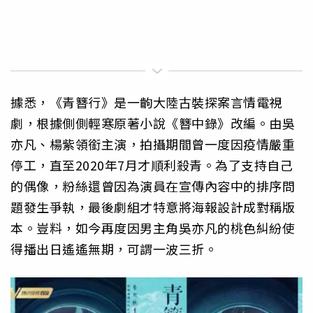
據悉，《青簪行》是一齣大陸古裝探案言情電視
劇，根據側側輕寒原著小說《簪中錄》改編。由吳
亦凡、楊紫領銜主演，拍攝期間曾一度因疫情嚴重
停工，直至2020年7月才順利殺青。為了支持自己
的偶像，粉絲還曾因為演員在宣傳內容中的排序問
題發生爭執，最後劇組才特意將海報設計成對稱版
本。豈料，如今再度因男主角吳亦凡的桃色糾紛使
得播出日遙遙無期，可謂一波三折。