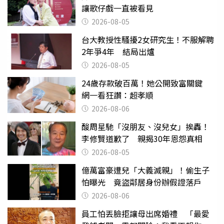
讓歌仔戲一直被看見
2026-08-05
台大教授性騷擾2女研究生！不服解聘
2年爭4年 結局出爐
2026-08-05
24歲存款破百萬！她公開致富關鍵
網一看狂讚：超孝順
2026-08-06
酸周星馳「沒朋友、沒兒女」挨轟！
李修賢道歉了 親揭30年恩怨真相
2026-08-05
億萬富豪遭兒「大義滅親」！偷生子
怕曝光 竟盜鄰居身份辦假證落戶
2026-08-06
員工怕丟臉拒讓母出席婚禮 「最愛