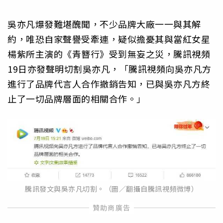
吳亦凡爆發難堪醜聞，不少品牌大廠一一與其解
約，唯恐自家聲譽受牽連，疑似擔憂其與當紅女星
楊紫所主演的《青簪行》受到無妄之災，騰訊視頻
19日亦發聲明切割吳亦凡，「騰訊視頻向吳亦凡方
進行了品牌代言人合作撤銷告知，已與吳亦凡方終
止了一切品牌層面的相關合作。」
騰訊發文與吳亦凡切割。（圖／翻攝自騰訊視頻微博）