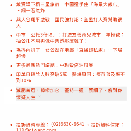
戴資穎下榻三星旅宿 中國選手住「海景大飯店」
…網一看氣炸
與大谷翔平激戰 國民強打認：全壘打大賽幫助很
大
中市「公托3倍增」！打造友善育兒城市 年輕爸：
抽公托不用再像中樂透那麼難了！
為抖內拚了 女公然在地鐵「直播錄私處」…下場
超慘
更多最新熱門議題：中聯致癌油風暴
印單日確診人數突破5萬 醫爆原因：疫苗普及率不
到10%
減肥首選，檸檬加它，堅持一週，腰細了，瘦到你
懷疑人生
PR
(02)6630-8641
投訴爆料專線：
、投訴爆料信箱：
119@ctwant.com