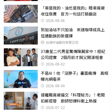
「車是我的、油也是我的」睡車竟被
收住宿費 官方一句話打臉飯店
2026-08-06
到加油站不只加油 來速咖啡成爲上
班通勤族的新選擇
台灣中油股份有限公司
37歲星二代男星驚傳陳屍家中！經紀
公司證實 2個月前才與父開演唱會
2026-08-02
不是AI！他「沒脖子」畫面瘋傳 真相
曝光網看呆
2026-08-04
提離職竟被逼交「料理秘方」！老闆
扣薪拒發 廚師怒爆料衝上熱搜
2026-07-22