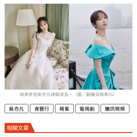
楊紫慘受吳亦凡緋聞波及。（圖／翻攝自楊紫IG）
吳亦凡
青簪行
楊紫
電視劇
騰訊視頻
相關文章