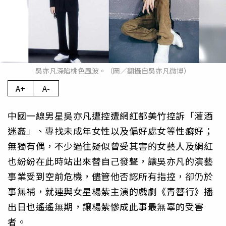
吳亦凡深陷桃色風波。（圖／翻攝自吳亦凡微博）
A+
A-
中國一線男星吳亦凡遭控遭網紅都美竹控訴「灌酒
迷姦」、專找未成年女性以及偏好處女等性癖好；
無獨有偶，不少過往疑似曾受其害的女藝人及網紅
也紛紛在此時站出來替自己發聲，讓吳亦凡的演藝
事業受到空前危機，儘管他否認所有指控，卻仍於
事無補，就連與女星楊紫主演的戲劇《青簪行》播
出日也遙遙無期，讓楊紫慘成此事最無辜的受害
者。