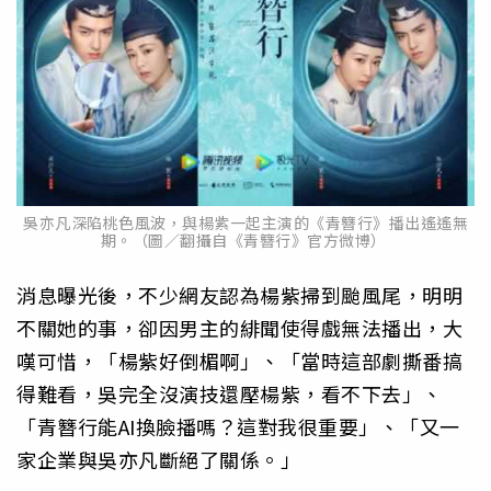
吳亦凡深陷桃色風波，與楊紫一起主演的《青簪行》播出遙遙無
期。（圖／翻攝自《青簪行》官方微博）
消息曝光後，不少網友認為楊紫掃到颱風尾，明明
不關她的事，卻因男主的緋聞使得戲無法播出，大
嘆可惜，「楊紫好倒楣啊」、「當時這部劇撕番搞
得難看，吳完全沒演技還壓楊紫，看不下去」、
「青簪行能AI換臉播嗎？這對我很重要」、「又一
家企業與吳亦凡斷絕了關係。」