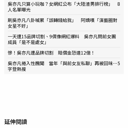
吳亦凡只算小玩咖？女網紅公布「大陸渣男排行榜」 8
人名單曝光
刷吳亦凡八卦喊累「該轉錢給我」 阿嬌嘆「演藝圈對
女星不好」
一天遭15品牌切割、9偶像網紅爆料 吳亦凡問前女團
成員「是不是處女」
慘！吳亦凡遭品牌切割 賠償金恐達12億！
吳亦凡捲入性醜聞 當年「與前女友私聊」再被回味…5
字登熱搜
延伸閱讀