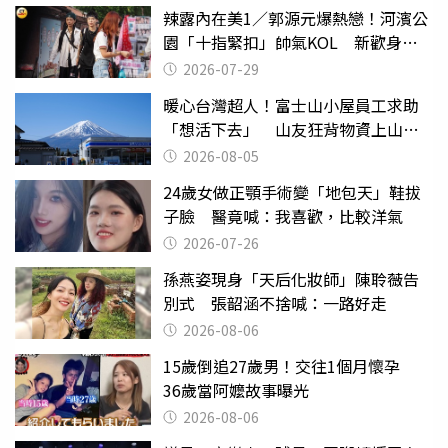
辣露內在美1／郭源元爆熱戀！河濱公
園「十指緊扣」帥氣KOL 新歡身份
曝光
2026-07-29
暖心台灣超人！富士山小屋員工求助
「想活下去」 山友狂背物資上山：
台灣真的是寶島
2026-08-05
24歲女做正顎手術變「地包天」鞋拔
子臉 醫竟喊：我喜歡，比較洋氣
2026-07-26
孫燕姿現身「天后化妝師」陳聆薇告
別式 張韶涵不捨喊：一路好走
2026-08-06
15歲倒追27歲男！交往1個月懷孕
36歲當阿嬤故事曝光
2026-08-06