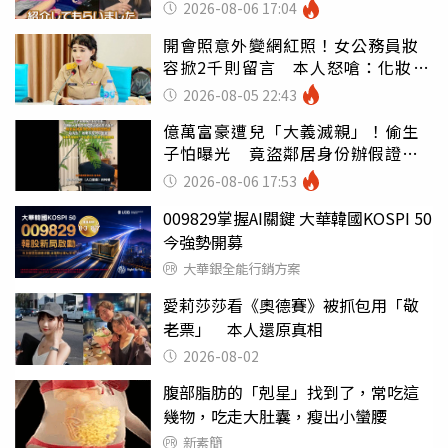
2026-08-06 17:04
開會照意外變網紅照！女公務員妝
容掀2千則留言 本人怒嗆：化妝有
錯嗎
2026-08-05 22:43
億萬富豪遭兒「大義滅親」！偷生
子怕曝光 竟盜鄰居身份辦假證落
戶
2026-08-06 17:53
009829掌握AI關鍵 大華韓國KOSPI 50
今強勢開募
大華銀全能行銷方案
愛莉莎莎看《奧德賽》被抓包用「敬
老票」 本人還原真相
2026-08-02
腹部脂肪的「剋星」找到了，常吃這
幾物，吃走大肚囊，瘦出小蠻腰
新素簡