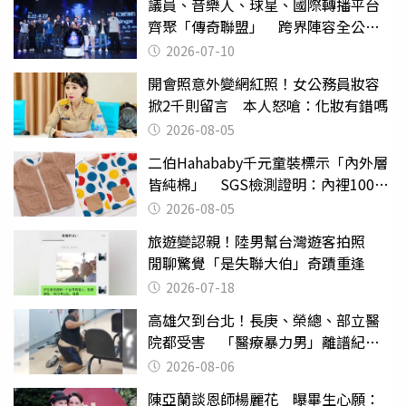
議員、音樂人、球星、國際轉播平台
齊聚「傳奇聯盟」 跨界陣容全公
開 劍指亞洲新傳奇聯賽
2026-07-10
開會照意外變網紅照！女公務員妝容
掀2千則留言 本人怒嗆：化妝有錯嗎
2026-08-05
二伯Hahababy千元童裝標示「內外層
皆純棉」 SGS檢測證明：內裡100%
聚酯纖維
2026-08-05
旅遊變認親！陸男幫台灣遊客拍照
閒聊驚覺「是失聯大伯」奇蹟重逢
2026-07-18
高雄欠到台北！長庚、榮總、部立醫
院都受害 「醫療暴力男」離譜紀錄
曝光
2026-08-06
陳亞蘭談恩師楊麗花 曝畢生心願：