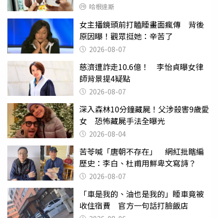
哈根達斯
女主播鏡頭前打瞌睡畫面瘋傳 背後
原因曝！觀眾挺她：辛苦了
2026-08-07
慈濟遭詐走10.6億！ 李怡貞曝女律
師背景提4疑點
2026-08-07
深入森林10分鐘藏屍！父涉殺害9歲愛
女 恐怖藏屍手法全曝光
2026-08-04
苦苓喊「唐朝不存在」 網紅批瞎編
歷史：李白、杜甫用鮮卑文寫詩？
2026-08-07
「車是我的、油也是我的」睡車竟被
收住宿費 官方一句話打臉飯店