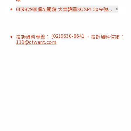
009829掌握AI關鍵 大華韓國KOSPI 50今強...
PR
(02)6630-8641
投訴爆料專線：
、投訴爆料信箱：
119@ctwant.com