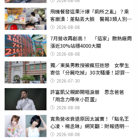
2026-08-06
飛機餐發這果汁爆「廁所之亂」？乘
客崩潰：差點丟大臉 醫揭3類人別亂
喝
2026-08-08
7月營收再創高！ 「這家」散熱廠周
漲近30%站穩4000大關
2026-08-08
獨／東吳男教授被瘋狂迷戀 女學生
寄信「分屍吃掉」30次騷擾！認罪免
關
2026-07-30
許富凱父親節開唱淚崩 思念爸爸
「用念力帶來小巨蛋」
2026-08-08
寬魚營收衰退原因太誠實！「點名王
心凌、楊丞琳」網笑翻：財報透明度
滿分
2026-08-08