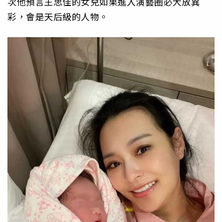
次他預言王思佳的女兒如果進入演藝圈必大放異
彩，會是天后級的人物。