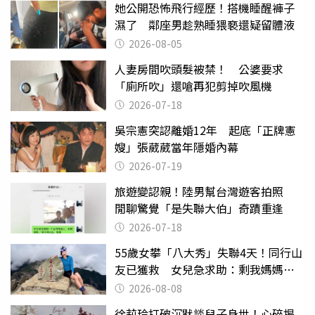
她公開恐怖飛行經歷！搭機睡醒褲子
濕了 鄰座男趁熟睡猥褻還疑留體液
2026-08-05
人妻房間吹頭髮被禁！ 公婆要求
「廁所吹」還嗆再犯剪掉吹風機
2026-07-18
吳宗憲突認離婚12年 起底「正牌憲
嫂」張葳葳當年隱婚內幕
2026-07-19
旅遊變認親！陸男幫台灣遊客拍照
閒聊驚覺「是失聯大伯」奇蹟重逢
2026-07-18
55歲女攀「八大秀」失聯4天！同行山
友已獲救 女兒急求助：剩我媽媽還
沒找到
2026-08-08
徐莉玲打破沉默談兒子身世！心碎揭