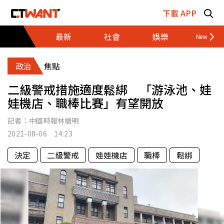
跳至主要內容區塊
下載 APP
最新
社會
娛樂
財經
政治
焦點
二級警戒措施適度鬆綁 「游泳池、娃
娃機店、職棒比賽」有望開放
記者：
中國時報林縉明
2021-08-06 14:23
決定
二級警戒
娃娃機店
職棒
鬆綁