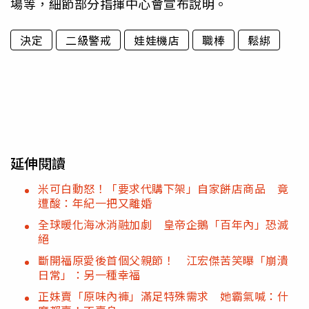
場等，細節部分指揮中心會宣布說明。
決定
二級警戒
娃娃機店
職棒
鬆綁
延伸閱讀
米可白動怒！「要求代購下架」自家餅店商品 竟
遭酸：年紀一把又離婚
全球暖化海冰消融加劇 皇帝企鵝「百年內」恐滅
絕
斷開福原愛後首個父親節！ 江宏傑苦笑曝「崩潰
日常」：另一種幸福
正妹賣「原味內褲」滿足特殊需求 她霸氣喊：什