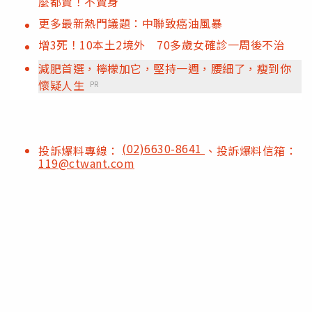
麼都賣！不賣身
更多最新熱門議題：中聯致癌油風暴
增3死！10本土2境外 70多歲女確診一周後不治
減肥首選，檸檬加它，堅持一週，腰細了，瘦到你
懷疑人生
PR
(02)6630-8641
投訴爆料專線：
、投訴爆料信箱：
119@ctwant.com