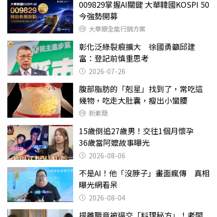
009829掌握AI關鍵 大華韓國KOSPI 50
今強勢開募
大華銀全能行銷方案
彰化泛綠裂痕擴大 徐國勇籲邱建
富：登記前慎重思考
2026-07-26
腹部脂肪的「剋星」找到了，常吃這
幾物，吃走大肚囊，瘦出小蠻腰
新素簡
15歲倒追27歲男！交往1個月懷孕
36歲當阿嬤故事曝光
2026-08-06
不是AI！他「沒脖子」畫面瘋傳 真相
曝光網看呆
2026-08-04
提離職竟被逼交「料理秘方」！老闆