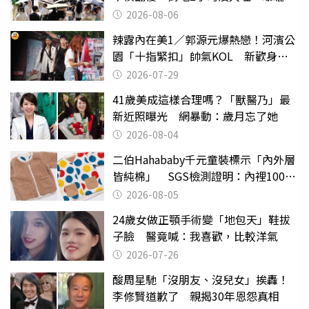
亡」
2026-08-06
辣露內在美1／郭源元爆熱戀！河濱公
園「十指緊扣」帥氣KOL 新歡身份
曝光
2026-07-29
41歲美成這樣合理嗎？「獸醫乃」最
新近照曝光 網暴動：歲月忘了她
2026-08-04
二伯Hahababy千元童裝標示「內外層
皆純棉」 SGS檢測證明：內裡100%
聚酯纖維
2026-08-05
24歲女做正顎手術變「地包天」鞋拔
子臉 醫竟喊：我喜歡，比較洋氣
2026-07-26
酸周星馳「沒朋友、沒兒女」挨轟！
李修賢道歉了 親揭30年恩怨真相