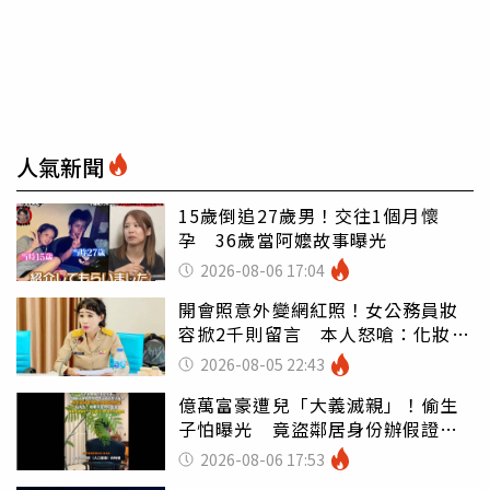
人氣新聞
15歲倒追27歲男！交往1個月懷
孕 36歲當阿嬤故事曝光
2026-08-06 17:04
開會照意外變網紅照！女公務員妝
容掀2千則留言 本人怒嗆：化妝有
錯嗎
2026-08-05 22:43
億萬富豪遭兒「大義滅親」！偷生
子怕曝光 竟盜鄰居身份辦假證落
戶
2026-08-06 17:53