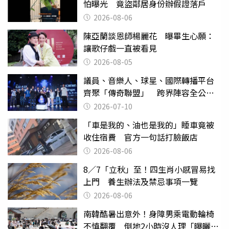
怕曝光 竟盜鄰居身份辦假證落戶
2026-08-06
陳亞蘭談恩師楊麗花 曝畢生心願：
讓歌仔戲一直被看見
2026-08-05
議員、音樂人、球星、國際轉播平台
齊聚「傳奇聯盟」 跨界陣容全公
開 劍指亞洲新傳奇聯賽
2026-07-10
「車是我的、油也是我的」睡車竟被
收住宿費 官方一句話打臉飯店
2026-08-06
8／7「立秋」至！四生肖小感冒易找
上門 養生辦法及禁忌事項一覽
2026-08-06
南韓酷暑出意外！身障男乘電動輪椅
不慎翻覆 倒地2小時沒人理「曝曬