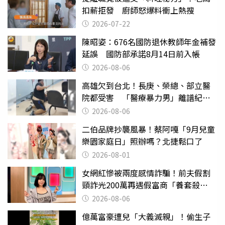
扣薪拒發 廚師怒爆料衝上熱搜
2026-07-22
陳昭姿：676名國防退休教師年金補發
延誤 國防部承諾8月14日前入帳
2026-08-06
高雄欠到台北！長庚、榮總、部立醫
院都受害 「醫療暴力男」離譜紀錄
曝光
2026-08-06
二伯品牌抄襲風暴！蔡阿嘎「9月兒童
樂園家庭日」照辦嗎？北捷鬆口了
2026-08-01
女網紅慘被兩度感情詐騙！前夫假割
頸詐光200萬再遇假富商「養套殺
2000萬」
2026-08-06
億萬富豪遭兒「大義滅親」！偷生子