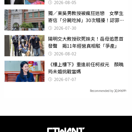
2026-08-05
獨／東吳男教授被瘋狂迷戀 女學生
寄信「分屍吃掉」30次騷擾！認罪免
關
2026-07-30
陽明交大教授砍死妹夫！岳母追思首
發聲 揭11年經營真相駁「爭產」
2026-08-02
《樓上樓下》重逢前任柯叔元 顏曉
筠未婚挑戰當媽
2026-07-07
Recommended by