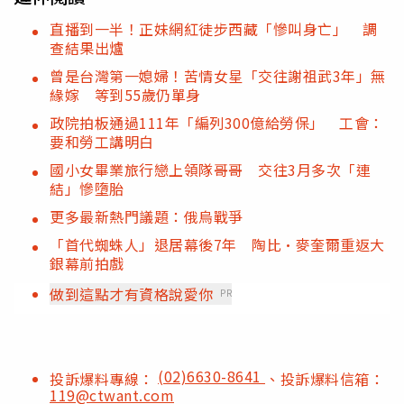
直播到一半！正妹網紅徒步西藏「慘叫身亡」 調
查結果出爐
曾是台灣第一媳婦！苦情女星「交往謝祖武3年」無
緣嫁 等到55歲仍單身
政院拍板通過111年「編列300億給勞保」 工會：
要和勞工講明白
國小女畢業旅行戀上領隊哥哥 交往3月多次「連
結」慘墮胎
更多最新熱門議題：俄烏戰爭
「首代蜘蛛人」退居幕後7年 陶比·麥奎爾重返大
銀幕前拍戲
做到這點才有資格說愛你
PR
(02)6630-8641
投訴爆料專線：
、投訴爆料信箱：
119@ctwant.com