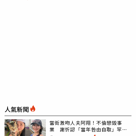
人氣新聞
當街激吻人夫阿翔！不倫戀毀事
業 謝忻認「當年咎由自取」罕吐
心聲