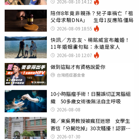
2026-08-10 14:12
陪伴8年竟非親孫？兒子車禍亡「祖
父母求驗DNA」 生母1反應陷僵局
2026-08-09 18:55
快訊／方志友、楊銘威宣布離婚！
11年婚姻畫句點：永遠是家人
2026-08-10 12:07
做到這點才有資格說愛你
台灣癌症基金會
10小時腦瘤手術！日醫誤切正常腦組
織 50多歲女術後無法自主呼吸
2026-08-08
獨／東吳男教授被瘋狂迷戀 女學生
寄信「分屍吃掉」30次騷擾！認罪免
關
2026-07-30