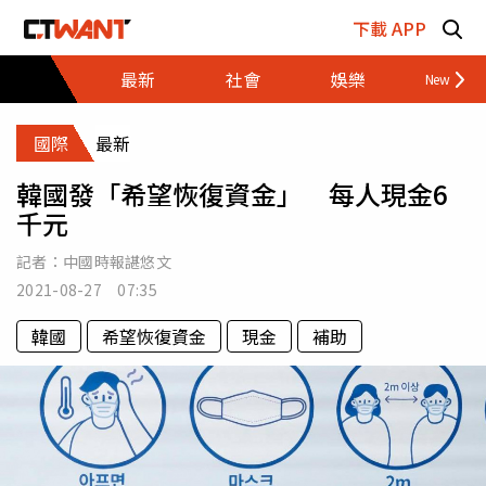
跳至主要內容區塊
下載 APP
最新
社會
娛樂
財經
國際
最新
韓國發「希望恢復資金」 每人現金6
千元
記者：
中國時報諶悠文
2021-08-27 07:35
韓國
希望恢復資金
現金
補助