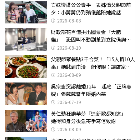
亡妹慘遭公公毒手 表姊憶父親節前
夕：小舅舅仍到殯儀館陪她說話
2026-08-08
財政部花百億拱出國票金「大肥
貓」 恐因叫不動副董到立院備詢惹
議
2026-08-10
父親節聚餐點3千合菜！「15人擠10人
桌」她餓到崩潰 網傻眼：讓店家看
笑話
2026-08-09
吳宗憲突認離婚12年 起底「正牌憲
嫂」張葳葳當年隱婚內幕
2026-07-19
黃仁勳狂讚華莎「連新歌都知道」
她得知身分後急寄手寫信致謝
2026-08-09