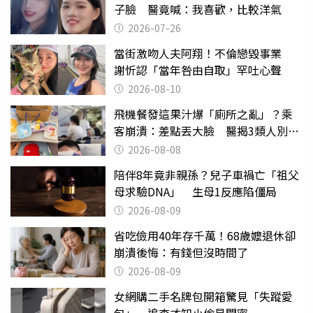
子臉 醫竟喊：我喜歡，比較洋氣
2026-07-26
當街激吻人夫阿翔！不倫戀毀事業
謝忻認「當年咎由自取」罕吐心聲
2026-08-10
飛機餐發這果汁爆「廁所之亂」？乘
客崩潰：差點丟大臉 醫揭3類人別亂
喝
2026-08-08
陪伴8年竟非親孫？兒子車禍亡「祖父
母求驗DNA」 生母1反應陷僵局
2026-08-09
省吃儉用40年存千萬！68歲嬤退休卻
崩潰後悔：有錢但沒時間了
2026-08-09
女網購二手名牌包開箱驚見「失蹤愛