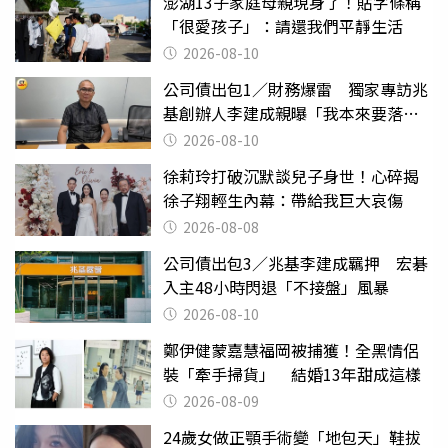
澎湖13子家庭母親現身了！貼字條稱
「很愛孩子」：請還我們平靜生活
2026-08-10
公司債出包1／財務爆雷 獨家專訪兆
基創辦人李建成親曝「我本來要落
跑」
2026-08-10
徐莉玲打破沉默談兒子身世！心碎揭
徐子翔輕生內幕：帶給我巨大哀傷
2026-08-08
公司債出包3／兆基李建成羈押 宏碁
入主48小時閃退「不接盤」風暴
2026-08-10
鄭伊健蒙嘉慧福岡被捕獲！全黑情侶
裝「牽手掃貨」 結婚13年甜成這樣
2026-08-09
24歲女做正顎手術變「地包天」鞋拔