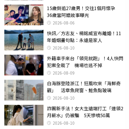
15歲倒追27歲男！交往1個月懷孕
36歲當阿嬤故事曝光
2026-08-06
快訊／方志友、楊銘威宣布離婚！11
年婚姻畫句點：永遠是家人
2026-08-10
外籍車手來台「領完就跑」！4人快閃
犯案全栽了 機場也逃不掉
2026-08-09
白海豚登陸浙江！狂風吹來「海鮮奇
觀」 活章魚爬窗、鮭魚黏玻璃
2026-08-10
詐團新手法！女大生遠端打工「連領2
月薪水」仍被騙 5天慘噴50萬
2026-08-10