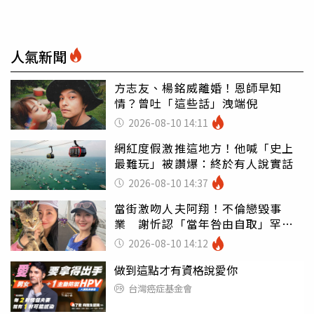
人氣新聞
方志友、楊銘威離婚！恩師早知
情？曾吐「這些話」洩端倪
2026-08-10 14:11
網紅度假激推這地方！他喊「史上
最難玩」被讚爆：終於有人說實話
2026-08-10 14:37
當街激吻人夫阿翔！不倫戀毀事
業 謝忻認「當年咎由自取」罕吐
心聲
2026-08-10 14:12
做到這點才有資格說愛你
台灣癌症基金會