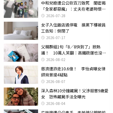
中和兒媳遭公公砍百刀致死 閨密揭
「全家都惡魔」：丈夫在老婆時懷孕
摔東西
2026-07-28
女子入住飯店遇停電 摸黑下樓被員
工告知：倒閉了
2026-07-17
父親群組1句「8／8快到了」掀熱
議！ 10萬人笑翻：高鐵疏運也沒列
父親節
2026-08-02
慈濟遭詐走10.6億！ 李怡貞曝女律
師背景提4疑點
2026-08-07
深入森林10分鐘藏屍！父涉殺害9歲愛
女 恐怖藏屍手法全曝光
2026-08-04
亡妹慘遭公公毒手 表姊憶父親節前