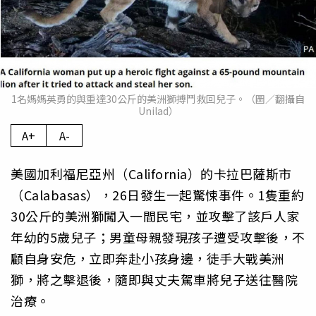
1名媽媽英勇的與重達30公斤的美洲獅搏鬥救回兒子。（圖／翻攝自
Unilad）
A+
A-
美國加利福尼亞州（California）的卡拉巴薩斯市
（Calabasas），26日發生一起驚悚事件。1隻重約
30公斤的美洲獅闖入一間民宅，並攻擊了該戶人家
年幼的5歲兒子；男童母親發現孩子遭受攻擊後，不
顧自身安危，立即奔赴小孩身邊，徒手大戰美洲
獅，將之擊退後，隨即與丈夫駕車將兒子送往醫院
治療。