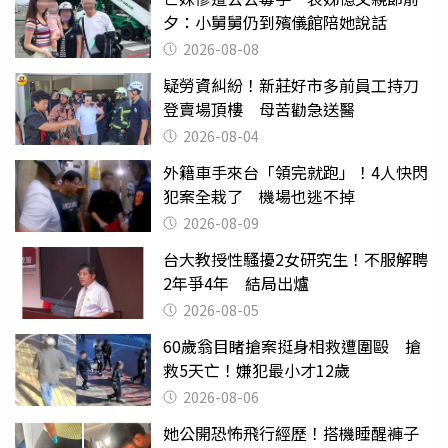
夕：小舅舅仍到殯儀館陪她說話
2026-08-08
疑勞資糾紛！新莊好市多前員工持刀
登賣場頂樓 母苦勸急送醫
2026-08-04
外籍車手來台「領完就跑」！4人快閃
犯案全栽了 機場也逃不掉
2026-08-09
台大教授性騷擾2女研究生！不服解聘
2年爭4年 結局出爐
2026-08-05
60歲翁目睹搶案挺身相救遭圍毆 搶
救5天亡！嫌犯最小才12歲
2026-08-06
她公開恐怖飛行經歷！搭機睡醒褲子