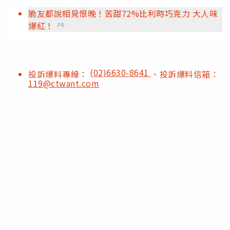
脆友都說相見恨晚！苦甜72%比利時巧克力 大人味
爆紅！
PR
(02)6630-8641
投訴爆料專線：
、投訴爆料信箱：
119@ctwant.com