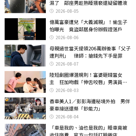
濕了 鄰座男趁熟睡猥褻還疑留體液
2026-08-05
億萬富豪遭兒「大義滅親」！偷生子
怕曝光 竟盜鄰居身份辦假證落戶
2026-08-06
母親過世當天提領206萬辦後事「父子
遭判刑」 律師：搶錢先下手是罪
2026-08-07
陸短劇圈爆潛規則！富婆砸錢當女
主 狂加吻戲「伸舌咬唇」男演員崩
潰
2026-08-03
香車美人1／彭彭海邊秘境外拍 男伴
豪車接送還祭「鈔能力」
2026-08-04
「車是我的、油也是我的」睡車竟被
收住宿費 官方一句話打臉飯店