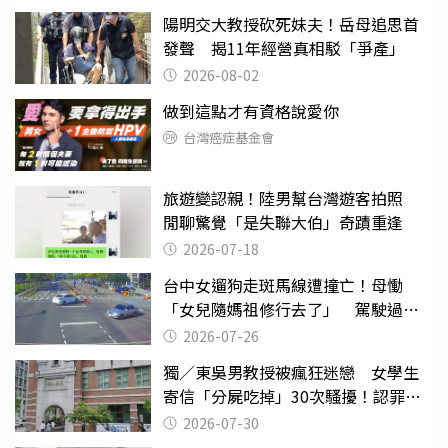
陽明交大教授砍死妹夫！岳母追思首
發聲 揭11年經營真相駁「爭產」
2026-08-02
做到這點才有資格說愛你
台灣癌症基金會
旅遊變認親！陸男幫台灣遊客拍照
閒聊驚覺「是失聯大伯」奇蹟重逢
2026-07-18
台中女遛狗走斑馬線遭撞亡！母慟
「女兒隨媽祖修行去了」 駕駛過失
致死判9月
2026-07-26
獨／東吳男教授被瘋狂迷戀 女學生
寄信「分屍吃掉」30次騷擾！認罪免
關
2026-07-30