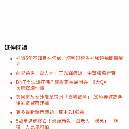
延伸閱讀
神隱5年不知身在何處 塔利班預告神秘領袖即將曝
光
前兄弟象「萬人迷」王光輝病逝 中華棒協證實
BNT學生該打嗎？醫提家長最困惑「6大QA」 一
次解釋讓你懂
美國豪放女沙灘拿玩具「自我歡愉」 20秒神速高潮
後卻遭警察逮捕
更多最新熱門議題：熊本7.1強震
5歲童遭虐慘亡！骨頭顏色「跟老人一樣黑」 網
嘆：人比鬼可怕