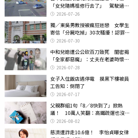
「女兒隨媽祖修行去了」 駕駛過失
致死判9月
2026-07-26
獨／東吳男教授被瘋狂迷戀 女學生
寄信「分屍吃掉」30次騷擾！認罪免
關
2026-07-30
中和兒媳遭公公砍百刀致死 閨密揭
「全家都惡魔」：丈夫在老婆時懷孕
摔東西
2026-07-28
女子入住飯店遇停電 摸黑下樓被員
工告知：倒閉了
2026-07-17
父親群組1句「8／8快到了」掀熱
議！ 10萬人笑翻：高鐵疏運也沒列
父親節
2026-08-02
慈濟遭詐走10.6億！ 李怡貞曝女律