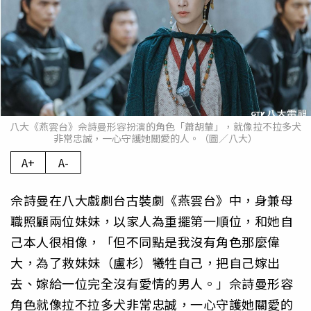
八大《燕雲台》佘詩曼形容扮演的角色「蕭胡輦」，就像拉不拉多犬
非常忠誠，一心守護她關愛的人。（圖／八大）
A+
A-
佘詩曼在八大戲劇台古裝劇《燕雲台》中，身兼母
職照顧兩位妹妹，以家人為重擺第一順位，和她自
己本人很相像，「但不同點是我沒有角色那麼偉
大，為了救妹妹（盧杉）犧牲自己，把自己嫁出
去、嫁給一位完全沒有愛情的男人。」佘詩曼形容
角色就像拉不拉多犬非常忠誠，一心守護她關愛的