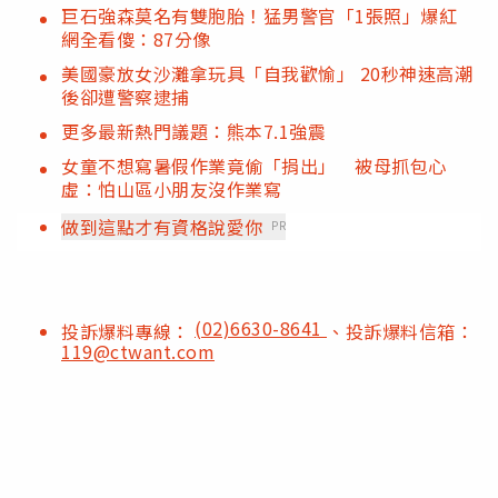
巨石強森莫名有雙胞胎！猛男警官「1張照」爆紅
網全看傻：87分像
美國豪放女沙灘拿玩具「自我歡愉」 20秒神速高潮
後卻遭警察逮捕
更多最新熱門議題：熊本7.1強震
女童不想寫暑假作業竟偷「捐出」 被母抓包心
虛：怕山區小朋友沒作業寫
做到這點才有資格說愛你
PR
(02)6630-8641
投訴爆料專線：
、投訴爆料信箱：
119@ctwant.com