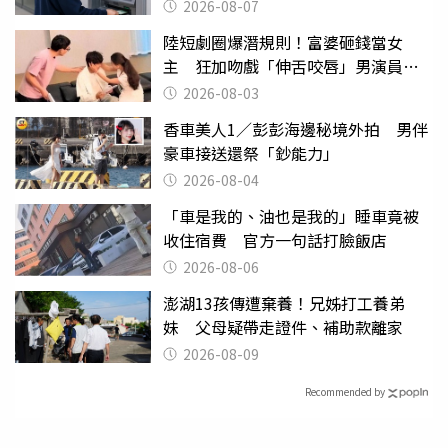
2026-08-07
陸短劇圈爆潛規則！富婆砸錢當女
主 狂加吻戲「伸舌咬唇」男演員崩
潰
2026-08-03
香車美人1／彭彭海邊秘境外拍 男伴
豪車接送還祭「鈔能力」
2026-08-04
「車是我的、油也是我的」睡車竟被
收住宿費 官方一句話打臉飯店
2026-08-06
澎湖13孩傳遭棄養！兄姊打工養弟
妹 父母疑帶走證件、補助款離家
2026-08-09
Recommended by