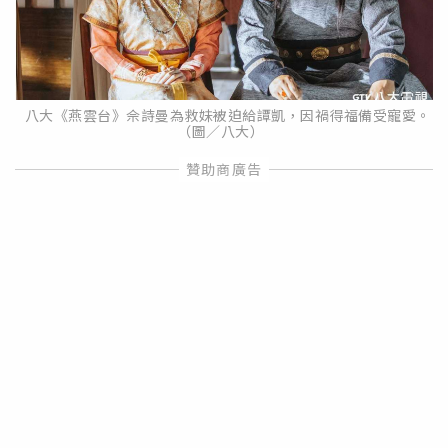
八大《燕雲台》佘詩曼為救妹被迫給譚凱，因禍得福備受寵愛。
（圖／八大）