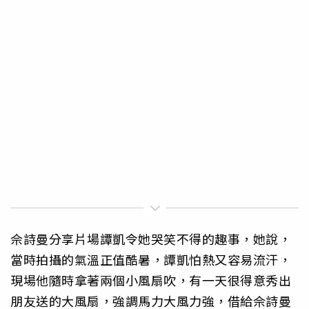
佘詩曼分享片場譚凱令她哭笑不得的趣事，她說，
當時拍攝的氣溫正值酷暑，譚凱怕熱又容易流汗，
現場他隨時拿著兩個小風扇吹，有一天很得意秀出
朋友送的大風扇，強調馬力大風力強，借給佘詩曼