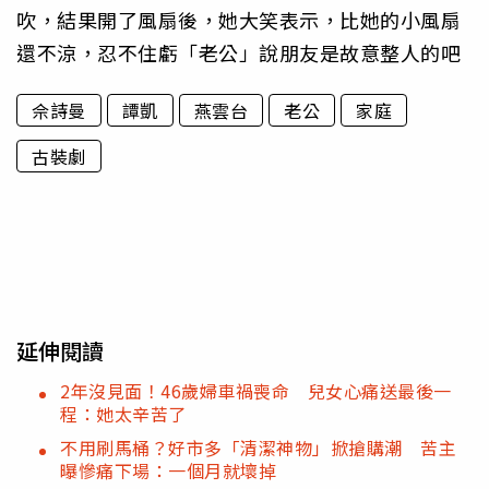
吹，結果開了風扇後，她大笑表示，比她的小風扇
還不涼，忍不住虧「老公」說朋友是故意整人的吧
佘詩曼
譚凱
燕雲台
老公
家庭
古裝劇
延伸閱讀
2年沒見面！46歲婦車禍喪命 兒女心痛送最後一
程：她太辛苦了
不用刷馬桶？好市多「清潔神物」掀搶購潮 苦主
曝慘痛下場：一個月就壞掉