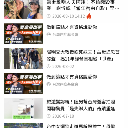
當街激吻人夫阿翔！不倫戀毀事
業 謝忻認「當年咎由自取」罕吐
心聲
2026-08-10 14:12
做到這點才有資格說愛你
台灣癌症基金會
陽明交大教授砍死妹夫！岳母追思首
發聲 揭11年經營真相駁「爭產」
2026-08-02
做到這點才有資格說愛你
台灣癌症基金會
旅遊變認親！陸男幫台灣遊客拍照
閒聊驚覺「是失聯大伯」奇蹟重逢
2026-07-18
台中女遛狗走斑馬線遭撞亡！母慟