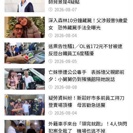
師背景提4疑點
2026-08-07
深入森林10分鐘藏屍！父涉殺害9歲愛
女 恐怖藏屍手法全曝光
2026-08-04
逃票告性騷1／OL省172元不甘被逮
反控台鐵員工6度騷擾
2026-08-05
亡妹慘遭公公毒手 表姊憶父親節前
夕：小舅舅仍到殯儀館陪她說話
2026-08-08
疑勞資糾紛！新莊好市多前員工持刀
登賣場頂樓 母苦勸急送醫
2026-08-04
外籍車手來台「領完就跑」！4人快閃
犯案全栽了 機場也逃不掉