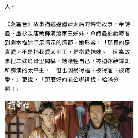
人。
《燕雲台》故事描述遼國蕭太后的傳奇故事，佘詩
曼、盧杉及唐嫣飾演蕭家三姊妹，佘詩曼拍戲時看
到劇本描述手足情深的情節，她形容：「那真的是
真愛，不是指我愛太平王，是指愛妹妹。」因為故
事裡二妹烏骨里闖禍，她犧牲自己，被迫嫁給譚凱
所飾演的太平王，「但也因禍得福，被得寵、被疼
愛。」更說，「那麼好的老公哪裡找，給滿分
啊！」