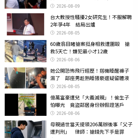
2026-08-09
台大教授性騷擾2女研究生！不服解聘
2年爭4年 結局出爐
2026-08-05
60歲翁目睹搶案挺身相救遭圍毆 搶
救5天亡！嫌犯最小才12歲
2026-08-06
她公開恐怖飛行經歷！搭機睡醒褲子
濕了 鄰座男趁熟睡猥褻還疑留體液
2026-08-05
億萬富豪遭兒「大義滅親」！偷生子
怕曝光 竟盜鄰居身份辦假證落戶
2026-08-06
母親過世當天提領206萬辦後事「父子
遭判刑」 律師：搶錢先下手是罪