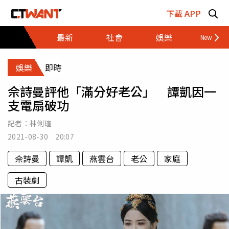
跳至主要內容區塊
下載 APP
最新
社會
娛樂
財經
娛樂
即時
佘詩曼評他「滿分好老公」 譚凱因一
支電扇破功
記者：
林俐瑄
2021-08-30 20:07
佘詩曼
譚凱
燕雲台
老公
家庭
古裝劇