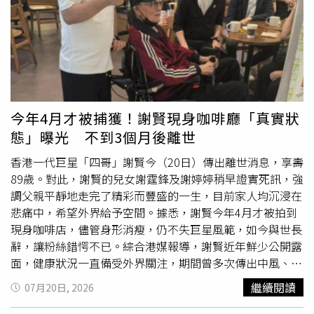
偏移，造成臉部左右不對稱及咬合異常。她表示，術後照鏡
子便發現臉部歪斜，反咬情況愈來愈嚴重，隨後陸續前往北
京、上海等地多家大型醫院求診，多位專家看過檢查結果
後，都認為她目前已有偏頜及反頜問題，符合再次接受正顎
手術的條件。除了外觀改變，小雨也指出，手術造成牙根遭
固定釘穿刺，導致牙齦萎縮，
牙齒
咬合異常；鼻中隔也因此
偏曲，造成一側鼻孔幾乎無法正常呼吸。她估計，若想透過
今年4月才被捕獲！謝賢現身咖啡廳「真實狀
二次重建手術恢復原本外貌，恐需接受約7次手術，醫療費
態」曝光 不到3個月後離世
用至少30萬元人民幣。更令她難以接受的是，當她帶著其他
醫院的診斷報告回診時，主刀醫師竟表示「我喜歡這種臉
香港一代巨星「四哥」謝賢今（20日）傳出離世消息，享壽
型，現在比以前更洋氣，你要接受新的面型」，並稱若無法
89歲。對此，謝賢的兒女謝霆鋒及謝婷婷稍早證實死訊，強
接受，只能再次接受手術修正。事件曝光後，小雨已向涉事
調父親平靜地走完了精彩而豐盛的一生，目前家人均沉浸在
醫院及當地衛生主管機關提出申訴，指控院方涉及誤診、過
悲痛中，希望外界給予空間。據悉，謝賢今年4月才被拍到
度醫療、手術操作及術後照護疏失。目前當地衛健部門已介
現身咖啡店，儘管身形消瘦，仍不失巨星風範，如今與世長
入調查，但院方尚未對外說明事件進展，相關責任仍有待進
辭，讓粉絲錯愕不已。綜合港媒報導，謝賢近年鮮少公開露
一步釐清。
面，健康狀況一直備受外界關注，期間曾多次傳出中風、癱
瘓等傳聞。今年4月28日，他被拍到現身香港太平山頂1間
繼續閱讀
07月20日, 2026
咖啡店，當時雖然身形明顯消瘦，出入需依靠輪椅及拐杖，
但精神狀況還不錯，仍保持一貫瀟灑形象，巨星風範不遜當