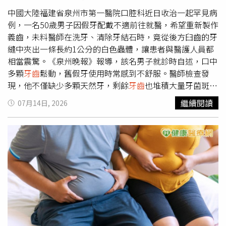
中國大陸福建省泉州市第一醫院口腔科近日收治一起罕見病
例，一名50歲男子因假牙配戴不適前往就醫，希望重新製作
義齒，未料醫師在洗牙、清除牙結石時，竟從後方臼齒的牙
縫中夾出一條長約1公分的白色蟲體，讓患者與醫護人員都
相當震驚。《泉州晚報》報導，該名男子就診時自述，口中
多顆
牙齒
鬆動，舊假牙使用時常感到不舒服。醫師檢查發
現，他不僅缺少多顆天然牙，剩餘
牙齒
也堆積大量牙菌斑與
牙結石，牙齦紅腫、糜爛，且一碰就出血，診斷為重度牙周
繼續閱讀
07月14日, 2026
病。此外，患者本身患有糖尿病，並有長期吸菸習慣，均屬
牙周病高風險族群。醫療團隊為改善口腔環境，安排全口牙
周清潔治療，不料在清理患者下排後方牙縫時，竟夾出一條
完整白色蟲體。由於患者牙縫較寬，加上長期牙周病造成口
腔感覺遲鈍，期間完全沒有察覺異物存在，也無法確定蟲子
已卡在牙縫多久。對此，醫師指出，這並非民間俗稱的「牙
蟲」或蛀蟲。臨床上造成蛀牙的是細菌，而非肉眼可見的大
型蟲體，不可能長到約1公分。院方研判這條白蟲應是蔬菜
上的幼蟲，可能是患者食用青菜、荔枝等食物時，不慎讓幼
蟲卡入因牙周病而變寬的牙縫，又因清潔不佳，才一直滯留