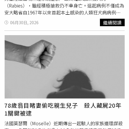
甜椒。高敏敏提醒，除了遺傳與青春期發育狀況外，均衡飲
（Rabies），雖經積極搶救仍不幸身亡。這起病例不僅成為
食、足夠睡眠、在生長激素分泌時間入睡、跑跳等刺激骨
安大略省自1967年以來首起本土感染的人類狂犬病病例，
骼、規律運動也會影響孩子身高。
也讓醫界再次示警，強調只要與蝙蝠有直接接觸，即使沒有
繼續閱讀
06月30日, 2026
任何可見傷口，也可能暴露於致命風險。根據英國《每日郵
報》（Daily Mail）、加拿大《加拿大廣播公司新聞》
（CBC News）報導及刊登於《加拿大醫學協會期刊》
（Canadian Medical Association Journal）的病例報告，事
發當時男童正在安大略省北部一處度假小屋過夜，深夜突然
因口鼻遭異物覆蓋而驚醒，睜眼後赫然發現一隻蝙蝠停在自
己臉上，幾乎遮住鼻子與嘴巴。他下意識立即揮手將蝙蝠拍
開，父親則拿鍋子將蝙蝠捕獲，隨後放回屋外。家人仔細檢
查男童身體及臉部，沒有發現任何咬痕、抓傷、流血或其他
外傷，加上認為蝙蝠行為沒有異狀，因此判斷沒有大礙，也
未前往醫院接受檢查或施打狂犬病暴露後預防處置（Post-
Exposure Prophylaxis，PEP）。然而，看似平安無事的接
78歲翁目睹妻偷吃親生兒子 殺人藏屍20年
觸，卻讓病毒悄悄潛伏體內。約19天後，男童開始出現身體
1關鍵被逮
不適，起初只是輕微症狀，但很快演變為右側臉部刺痛、麻
木、腫脹及持續嘔吐等神經系統異常。由於家屬始終強調孩
法國莫瑟爾（Moselle）近期傳出一起駭人的家族連環謀殺