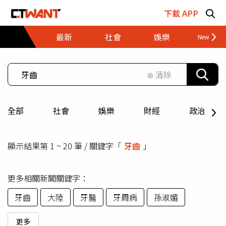
跳至主要內容區塊
下載 APP
最新
社會
娛樂
財經
⊗ 清除
全部
社會
娛樂
財經
政治
顯示結果第 1 ~ 20 筆 / 關鍵字「
牙齒
」
更多相關新聞關鍵字：
牙齒
大陸
牙醫
牙周病
孫淑媚
更多