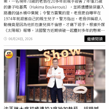
子沒有遭蝙蝠咬傷，也沒有看到任何傷口，醫療團隊最初朝
案，一名現年78歲的老翁在20多年前親手殺害了年僅35歲
其他較常見疾病方向診斷，直到病況急遽惡化後，才確認感
的妻子哈基馬（Hakima Boukerouis），並將遺體裝袋塞入
染狂犬病。可惜此時病毒早已沿著周邊神經一路侵入脊髓及
路邊的儲水桶中棄屍；令警方震驚的是，老翁更自曝早在
大腦，中樞神經系統受到嚴重破壞，錯過黃金預防時機。男
1974年就殺害自己的親生兒子。警方指出，老翁供稱殺人
童隨後被送入加護病房，醫療團隊持續提供超過兩週積極支
動機竟是因為他抓包妻兒搞不倫戀，才痛下殺手。根據外媒
持性治療，希望穩定病情，但由於狂犬病一旦進入發病階
《太陽報》報導，法國警方近期偵破一起塵封多年的懸案。
段，目前仍缺乏有效治療方式，即使全力搶救，也無法阻止
2005年1月有民眾在路邊的雨水回收桶中，發現一具包在黑
繼續閱讀
06月24日, 2026
病情持續惡化。最終，經醫療團隊評估已無恢復可能，家屬
色垃圾袋內、已嚴重腐爛的女屍，當時因技術限制無法確認
忍痛撤除維生系統，在親人陪伴下走完人生最後一程。家屬
身分，僅能以其
牙齒
特徵稱其為「擁有里奇蒙牙冠的女
事後同意公開整起事件，希望透過自身經歷提醒社會，不要
人」。直到2023年7月，警方重啟調查，透過國際刑警組織
再有人因忽略蝙蝠接觸風險而失去寶貴生命。參與治療的加
（Interpol）協助並比對DNA，才終於確認死者為2004年秋
拿大兒童感染科專家布萊恩哈默爾（Brian Hummel）表
季失蹤的35歲女子哈基馬。警方追查過程中發現，哈基馬的
示，這起案例最值得警惕的地方，就是蝙蝠造成的狂犬病暴
丈夫是一名已退休的老翁，但他在妻子失蹤後的20年間，竟
露往往極難察覺。蝙蝠
牙齒
細如針尖，咬傷可能小到肉眼完
然持續以「配偶」名義申報稅務減免，此一異常舉動引發警
全無法辨識；此外，只要帶有病毒的唾液接觸到人體細微傷
方懷疑。隨後辦案人員又發現，老翁的親生兒子早在1974
口，甚至眼睛、口腔、鼻腔等黏膜，也可能讓病毒入侵體
年也毫無預警失蹤，兩起家庭成員的失蹤案時間跨度雖長，
內。他強調，「沒有看到傷口，不代表沒有暴露」，尤其蝙
老翁卻不緊張或擔心，進而鎖定老翁涉有重嫌。在去
蝠若曾直接接觸臉部、頭頸部等高風險部位，都應立即前往
（2025）年6月，警方正式將這名老翁逮捕到案。老翁接受
醫院，由醫師評估是否需要施打狂犬病免疫球蛋白及疫苗等
偵訊時，起初辯稱曾尋求外人協助傷害受害者，隨後因健康
沈玉琳大病初癒遭拍3度抽加熱菸 認錯喊