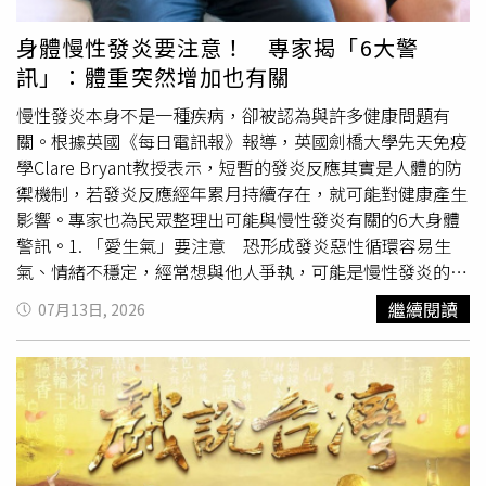
口腔。口腔科醫師提醒，許多人對口腔保健存在三大迷思。
首先，牙齦出血並非停止刷牙的理由，反而多半代表牙菌斑
身體慢性發炎要注意！ 專家揭「6大警
造成發炎，若因害怕流血而不清潔，只會讓牙周病持續惡
訊」：體重突然增加也有關
化。其次，僅靠牙刷無法徹底清除牙縫中的食物殘渣與牙菌
斑，建議搭配牙線、牙間刷，必要時再使用沖牙機輔助清
慢性發炎本身不是一種疾病，卻被認為與許多健康問題有
潔。最後，不少人誤以為刷牙會造成
牙齒
鬆動，事實上真正
關。根據英國《每日電訊報》報導，英國劍橋大學先天免疫
導致
牙齒
鬆動的是牙結石長期堆積、牙周組織遭細菌破壞。
學Clare Bryant教授表示，短暫的發炎反應其實是人體的防
醫師表示，糖尿病患者、長期吸菸者及配戴活動假牙的民
禦機制，若發炎反應經年累月持續存在，就可能對健康產生
眾，更應重視口腔清潔與定期洗牙，避免牙周病惡化。若忽
影響。專家也為民眾整理出可能與慢性發炎有關的6大身體
略日常清潔，不僅容易引發口臭、牙齦腫痛及
牙齒
鬆動，還
警訊。1. 「愛生氣」要注意 恐形成發炎惡性循環容易生
可能造成食物殘渣或異物長時間滯留口腔，增加感染風險。
氣、情緒不穩定，經常想與他人爭執，可能是慢性發炎的警
訊之一。英國伯明罕大學發炎與老化研究專家Niharika
繼續閱讀
07月13日, 2026
Duggal副教授指出，情緒與發炎之間被認為存在雙向關
係。例如工作繁重影響心情，可能提高壓力荷爾蒙皮質醇
（cortisol）濃度，進而啟動免疫反應。當血液中長期存在
高濃度的發炎分子，也可能刺激大腦負責壓力調節的區域，
使人更容易感到煩躁、易怒。動物試驗中也發現，發炎程度
提高可能干擾情緒，負面情緒又進一步加劇發炎，逐漸形成
惡性循環。Duggal副教授建議，增加社交活動有助於舒緩