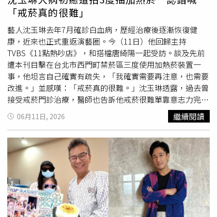
暴露後預防治療，而不是僅憑肉眼判斷是否安全。研究指
因素一度獲得保釋；然而在經歷一年的心理煎熬與審訊後，
「戒菸真的很難」
出，這是安大略省近58年來首起本土感染的人類狂犬病病
老翁日前終於心理防線瓦解，向法官坦承當年先後殺害妻
例；若放眼全加拿大，自1924年至今也僅通報28起人類狂
兒，並供稱是因為親眼目睹二婚妻與他的親生兒子發生不倫
藝人沈玉琳去年7月確診白血病，歷經治療後逐漸恢復健
犬病案例，屬於極為罕見事件。不過，專家提醒，蝙蝠仍是
戀，才會崩潰行兇。沒想到老翁落網後，案情近期還出現新
康，近來也正式重返演藝圈。今（11日）他回歸主持
加拿大及美國最主要的人類狂犬病感染來源。美國疾病管制
進展，老翁供出其姪女也參與當年的犯罪過程。目前涉案女
TVBS《11點熱吵店》，和搭檔唐綺陽一起受訪。談及先前
與預防中心（Centers for Disease Control and
子已被警方逮捕，並依謀殺從犯親屬罪名遭到起訴，全案正
遭本刊目擊在台北市西門町禁菸區三度使用加熱菸裝置一
Prevention，CDC）指出，雖然野外蝙蝠實際帶有狂犬病病
由法國司法機關持續審理中。
事，他坦言自己確實有疏失，「我確實需要再注意，也需要
毒的比例不到1%，但近年美國多數人類狂犬病死亡案例都
改進。」並感嘆：「戒菸真的很難。」沈玉琳透露，過去曾
與蝙蝠有關。一旦狂犬病出現臨床症狀，死亡率幾乎接近
接受戒菸門診治療，醫師也告訴他戒菸很難單靠意志力完
100%；相反地，只要在潛伏期及早接受暴露後預防處置
成，「我也知道很多地方禁止吸菸，自己會更加注意。」至
繼續閱讀
06月11日, 2026
（PEP），成功預防感染的機率也幾乎可達100%。因此，
於外界關心大病初癒後抽菸是否影響健康，他表示，主治醫
只要曾與蝙蝠有任何直接接觸，即使沒有咬痕、抓傷或流
師曾向他說明，白血病主要來自長年累積的基因複製錯誤，
血，也絕不可掉以輕心，應盡速就醫接受專業評估。
與抽菸沒有直接關聯，「不過這不代表抽菸沒問題。抽菸仍
可能造成肺部、肝臟及其他健康問題，我還是鼓勵大家能戒
就盡早戒。」談到目前的菸量，沈玉琳坦言發病前一天約抽
一包菸，現在已減少至早餐、午餐及晚餐各抽一根。他強
調，「那天會被拍到三次，剛好就是我一天的量」。沈玉琳
復工搭檔唐綺陽。（圖／侯世駿攝）他也透露老婆芽芽早就
勸他戒菸，但抽菸對他而言仍是紓解壓力的方式之一，「每