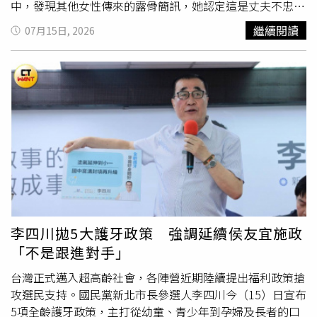
備受關注，他曾與嘉玲、蕭芳芳交往，並歷經2段婚姻。
中，發現其他女性傳來的露骨簡訊，她認定這是丈夫不忠的
1974年，他與甄珍結婚，婚姻維持3年後告終，1979年再迎
證據，隨即萌生報復計畫。事發當晚，人妻與丈夫在晚餐後
繼續閱讀
07月15日, 2026
娶狄波拉，生下謝霆鋒及謝婷婷，但2人最終仍於1995年離
開始親熱，但她突然發狠咬斷丈夫的生殖器官，隨後還冷血
婚。之後，謝賢曾與年輕49歲的內地女友CoCo展開多年忘
嗆聲，「這是你自找的，以後你別想再跟別人發生性行
年戀，最終於2017年分手。「四哥」縱橫影壇數十載，塑
為。」受害者痛到一度休克，醒來後驚見下體大量出血，趕
造無數經典角色，見證香港娛樂圈黃金年代，其離世消息傳
緊強忍劇痛將斷肢放入生理食鹽水中並叫救護車；雖然醫療
出後，令不少影迷與演藝界人士深感惋惜。
團隊緊急進行接回手術，但主治醫師指出，其性功能已無法
自然恢復，未來若想重建勃起功能，僅能依靠植入具備幫浦
的人工陰莖。法院開庭時，受害者堅決否認出軌，聲稱只是
誤會，沒想到會遭妻子下狠手。不過，人妻非但坦承行兇，
還表示先前甚至特地磨尖
牙齒
，以確保能「一咬即斷」；最
終人妻被判處5年有期徒刑。這段夫妻婚姻走向悲劇後，受
害男子要獨自撫養他們7歲的孩子，也因身體殘缺，至今尚
未建立新的感情關係。然而，這場殘忍的報復案近日傳出另
李四川拋5大護牙政策 強調延續侯友宜施政
類的結局。據悉，人妻入獄服刑後，近日在獄中正飽受嚴重
「不是跟進對手」
的蛀牙之苦；得知此消息的受害前夫對此冷淡回應，認為是
她的「現世報」。
台灣正式邁入超高齡社會，各陣營近期陸續提出福利政策搶
攻選民支持。國民黨新北市長參選人李四川今（15）日宣布
5項全齡護牙政策，主打從幼童、青少年到孕婦及長者的口