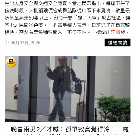
時，請試著關掉電視與手機，將所有感官專注於當下的食
生出人身安全與交通安全隱憂。當地民眾指出，每逢下午至
物。「正念飲食」主張仔細聆聽
牙齒
咀嚼的聲音、感受食材
傍晚時段，大批獼猴便會成群結隊從山區下來覓食，數量最
在口中散發的自然本味與溫度，這種專注能讓飽足感的訊號
多甚至高達50隻以上，宛如一支「猴子大軍」攻占社區，讓
順暢傳回大腦，避免在無意識中吃進過多負擔。如果下午的
不少居民聞猴色變。一名當地婦人表示，日前兒子在自家騎
點心時間或 Me Time 真的很想吃點東西療癒心靈，不用嚴
樓時，突然有兩隻獼猴闖入，不但不怕人，還露出
牙齒
發出
格禁食，改用「更健康的食物（如天然堅果、莓果、無糖優
警戒聲，做出威嚇甚至準備攻擊的動作。雙方僵持數秒後，
繼續閱讀
06月03日, 2026
格或黑巧克力）」來替代高糖高油的精緻甜點。學會與食物
獼猴才自行離開，雖未造成實際傷害，但已讓家人受到極大
和平共處，拿捏好不過度飽和的節律，既能溫和滿足口腹之
驚嚇。婦人說，隨著夏季到來，芒果等水果進入成熟採收
慾，又能阻斷內臟脂肪的囤積。（圖／取自 illusomina IG）
期，猴群為了尋找食物幾乎天天下山，尤其下午2點到傍晚6
內在激素的全效修護：落實「充足睡眠」調節瘦素，用「運
點最為密集。除了恐嚇民眾之外，猴群也曾造成實際傷害。
動鍛鍊」釋放堆積在體內的慢性發炎情緒化爆食的背後，往
婦人提到，附近有位阿嬤騎腳踏車時，因車上放著一杯豆
往伴隨著身體機能的慢性發炎與內分泌失衡。想要從根本打
漿，竟吸引4、5隻獼猴撲上搶奪，導致阿嬤摔傷，腿部出現
造易瘦的健康發光好皮，每天的「充足睡眠」是絕對不容妥
大片瘀青。另有親友只是揮手打招呼，竟被猴群誤認為挑
協的底層通道。高規格的睡眠品質能幫助身體有效調節體內
釁，一路遭追趕至家門口才脫困，驚險過程讓人至今心有餘
的「瘦素（Leptin）」與「飢餓素」，從源頭阻斷隔天大腦
悸。更令居民頭痛的是，猴群破壞力驚人，社區內不少公共
對高熱量、高糖分食物的瘋狂渴望。此外，常年堅持瑜珈、
設施與住家設備遭到破壞，包括電表、電話線等設施都曾被
慢跑或戶外「運動鍛鍊」，是比吃東西更高段位的舒壓外
獼猴踩壞或拉斷。部分居民為了自保，甚至在家門口準備鐵
掛。運動時大腦分泌的內啡肽與多巴胺，能安全且高效地釋
棒等工具，希望在獼猴靠近時能發揮嚇阻效果。由於猴群活
一晚會兩男2／才喊：孤單寂寞覺得冷！ 啦
放堆積在肌肉與神經裡的負面能量。當體內的垃圾與斑點隨
動範圍已延伸至林內國小周邊，地方民眾擔心學生上下學及