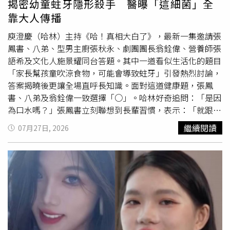
揭密幼童蛀牙隱形殺手 醫曝「這細菌」全
靠大人傳播
庾澄慶（哈林）主持《哈！真相大白了》，最新一集邀請張
鳳書、八弟、型男主廚張秋永、劇團團長翁銓偉、營養師張
語希及文化人施景耀同台答題。其中一道看似生活化的題目
「家長幫孩童吹涼食物，可能會導致蛀牙」引發熱烈討論，
答案揭曉後更讓全場直呼長知識。面對這道健康題，張鳳
書、八弟及翁銓偉一致選擇「○」。哈林好奇追問：「是因
為口水嗎？」張鳳書立刻聯想到長輩習慣，表示：「就跟阿
嬤嚼碎給孩子吃，不是一樣的事嗎？」但隨即又猶豫地說：
繼續閱讀
07月27日, 2026
「蛀牙可能是糖吧？」哈林則質疑，吹涼食物與直接嚼碎相
比，是否真的會造成影響。張鳳書推測吹氣時可能會夾帶唾
液，還一邊示範笑說：「吹，有時候會牽絲。」沒想到八弟
立刻神補刀：「那是吐涼吧！」一句話讓全場笑翻，八弟則
補充：「感覺細菌會跟著飛沫一起出去。」另一派則有不同
看法。張語希、張秋永與施景耀選擇「╳」，張語希表示：
「除非吹的時候有口水一起噴過去，就像有人吹蠟燭會噴很
多口水，那就有可能；如果只是吹風，應該還好。」哈林聽