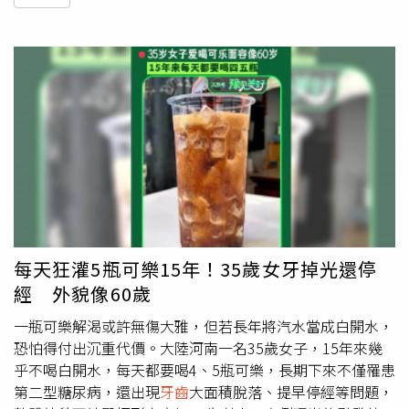
每天狂灌5瓶可樂15年！35歲女牙掉光還停
經 外貌像60歲
一瓶可樂解渴或許無傷大雅，但若長年將汽水當成白開水，
恐怕得付出沉重代價。大陸河南一名35歲女子，15年來幾
乎不喝白開水，每天都要喝4、5瓶可樂，長期下來不僅罹患
第二型糖尿病，還出現
牙齒
大面積脫落、提早停經等問題，