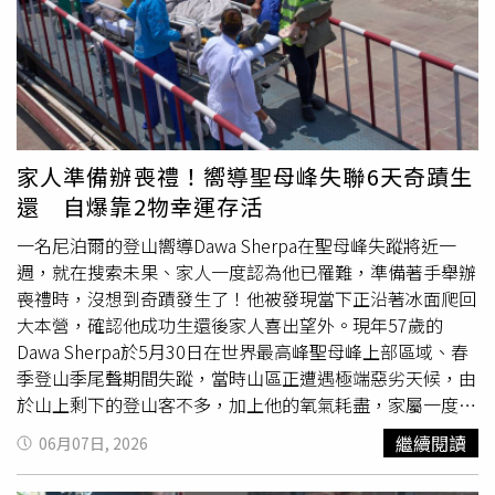
當時血液腫瘤科醫師向他解釋，白血病患者體內異常白血球
會大量增生，而牙齦組織血管較為鬆軟，異常白血球容易聚
集於此，進而造成牙齦腫脹。因此，部分患者在疾病初期，
可能會先出現牙齦異常、口腔不適等症狀。除了牙齦腫脹之
外，沈玉琳坦言，自己當時也長期感到疲倦不堪，但一直以
為只是工作繁忙導致過度勞累，或是自律神經失調所引起，
因此並未提高警覺。直到病情逐漸惡化，在妻子堅持下前往
家人準備辦喪禮！嚮導聖母峰失聯6天奇蹟生
大型醫院急診檢查，才發現血液數值已經出現嚴重異常。沈
還 自爆靠2物幸運存活
玉琳透露，當時白血球數量高達22萬，血紅素則下降至
2.6，醫師甚至直言，如果再延誤3天就醫，後果可能不堪設
一名尼泊爾的登山嚮導Dawa Sherpa在聖母峰失蹤將近一
想。沈玉琳罹患血癌歷經5次化療，成功抗癌。（圖／翻攝
週，就在搜索未果、家人一度認為他已罹難，準備著手舉辦
臉書／沈玉琳）確診後，沈玉琳接受完整治療，歷經5次化
喪禮時，沒想到奇蹟發生了！他被發現當下正沿著冰面爬回
療，最終成功抗癌。他表示，現今血癌治療技術已大幅進
大本營，確認他成功生還後家人喜出望外。現年57歲的
步，透過基因檢測等醫療方式，許多患者都能找到適合的治
Dawa Sherpa於5月30日在世界最高峰聖母峰上部區域、春
療方案，因此確診後應積極配合醫療團隊安排。沈玉琳也藉
季登山季尾聲期間失蹤，當時山區正遭遇極端惡劣天候，由
自身經歷提醒民眾，不要輕忽身體發出的警訊。無論是長期
於山上剩下的登山客不多，加上他的氧氣耗盡，家屬一度認
疲倦、牙齦異常腫脹，或其他無法解釋的不適症狀，「一般
為他已身亡。Dawa Sherpa受訪時表示：「我從沒想過自己
繼續閱讀
06月07日, 2026
人要隨時注意身體的警訊，千萬不要忍，有不對勁一定要去
還能活著。」並解釋自己不是迷路，而是因為氧氣耗盡後落
看醫生。」
在隊伍後方。氧氣用完後他就沒辦法再走動了。Dawa