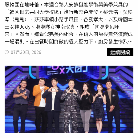
變得鬆弛、暗沉並產生皺紋，因此女子雖然只有35歲，外觀
服韓國在地味蕾，本週合夥人安排挺進學術與美學兼具的
卻明顯老化，看起來比實際年齡蒼老許多。院方提醒，含糖
「韓國世宗共同大學校區」進行新菜色開發。姚元浩、吳映
碳酸飲料應偶爾飲用即可，不宜取代白開水成為日常補充水
潔（鬼鬼）、莎莎率領小幫手風田、各務孝太，以及韓國本
分的方式。長期大量飲用除了可能造成肥胖、糖尿病及代謝
土女神Judy、啦啦隊女神南珉貞，組成「國際夢幻陣
異常，也會增加口腔疾病及其他慢性疾病風險。若想維持健
容」。然而，這看似完美的組合，在踏入廚房後竟然演變成
康，白開水仍是最理想、最安全的飲品，搭配均衡飲食、減
一場混亂。在出餐時間倒數的極大壓力下，廚房發生慘烈災
少糖分攝取及規律運動，才能降低疾病及提早老化的機率。
情，狀況雪上加霜。首先是小幫手各務孝太，因過度緊張導
繼續閱讀
07月30日, 2026
致手部嚴重抽筋，關鍵時刻無法備料；緊接著，風田在打開
蒸籠時，因沒抓好距離，眼看滾燙熱氣直衝面部，所幸他閃
躲得快，但他仍直呼「好燙」，強忍疼痛繼續投入工作。更
令人焦慮的是，做出來的餐點被韓國主廚頻頻打槍。主打料
理「辣炒年糕」因需加入起司再蒸5分鐘，但在分秒必爭的
壓力下，韓國女神南珉貞與Judy當場無助皺眉，原本期待
的笑容消失殆盡。一向穩定的甜點擔當莎莎竟也踢到鐵板，
她所製作的甜點，讓莎莎本人試吃後連連搖頭、臉色發綠，
崩潰自嘲這道甜點簡直是「
牙齒
的考驗」。任務結束後，夥
伴們宛如「戰敗的公雞」般身心俱疲。吳映潔忍不住調侃風
田是「軟啪啪的風田」，就連平時陽光的各務孝太也完全笑
不出來。