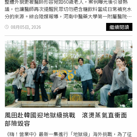
整體外貌更被醫師形容宛如60歲老人，案例曝光後引發熱
議，也讓醫師再次提醒民眾切勿把含糖飲料當成日常補充水
分的來源。綜合陸媒報導，河南中醫藥大學第一附屬醫院日
前收治這名35歲女患者。接診醫師、肛腸病二病區主任周艷
繼續閱讀
08月05日, 2026
陽問診時發現，女子除了身形與膚況明顯比實際年齡蒼老
外，還同時出現
牙齒
大面積脫落、第二型糖尿病及停經等多
項健康問題，整體身體狀況猶如60歲長者。進一步追問生活
習慣後，醫師才得知，女子從約15年前開始便幾乎不喝白開
水，而是把可樂等含糖飲料當成每天補充水分的主要來源，
一天至少喝4至5瓶，長年下來形成固定習慣，即使口渴也很
少喝水。醫師分析，長期大量攝取含糖飲料，容易造成血糖
長期偏高，增加罹患第二型糖尿病的風險；過量糖分也可能
干擾內分泌系統，導致卵巢功能提早衰退，使女性出現提早
停經的情形。除了代謝問題外，可樂中的磷酸及碳酸還會持
續侵蝕
牙齒
琺瑯質，降低
牙齒
保護能力，加上高糖環境容易
滋生細菌、增加蛀牙及牙周病風險，久而久之造成
牙齒
鬆
風田赴韓國迎地獄級挑戰 滾燙蒸氣直衝面
動、脫落，形成俗稱的「可樂牙」，且一旦琺瑯質遭破壞，
部險毀容
通常難以恢復。醫師進一步指出，高糖飲食還會促進體內糖
化反應，破壞膠原蛋白與彈性纖維，使皮膚逐漸失去彈性、
《嗨！營業中》最新一集進行「地獄級」海外挑戰，為了征