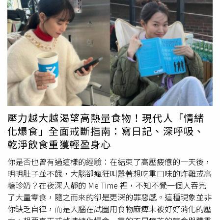
Sherpa進一步說明自己受困在接近聖母峰「死亡地帶」的
極寒環境，該區氧氣濃度極低，人體難以長時間存活，他表
示當時幾乎沒有食物與水，只能靠「冰塊」苦撐數日。「頭
兩天我什麼都沒吃，之後開始啃冰塊，雖然
牙齒
非常痛，但
我還是拼命咬碎冰塊。」Dawa Sherpa提到還好有在口袋裡
找到剩下的幾塊巧克力與零食可以果腹，當中還一度跌入冰
川裂縫裡，但最後成功自行爬出。「之後我找到繩索，抓著
它一步一步往前走，最後終於下山。」Dawa Sherpa說。
Dawa Sherpa就這樣一路朝著大本營前進，將近一週後才終
於發生「奇蹟」，當時薩加瑪塔污染控制委員會的人正準備
壓力越大越渴望高熱量食物！現代人「情緒
上山清理垃圾，剛好遇見正艱難爬行的Dawa Sherpa，最後
化爆食」全面戒斷指南：寫日記、深呼吸、
把他揹下山接受治療，據了解，Dawa Sherpa有凍傷、嚴重
乾淨飲食重獲輕盈身心
脫水以及大腿骨骨折等傷勢，但性命無礙。今年聖母峰登山
季至少已有5名登山者罹難，包括2名印度人與3名尼泊爾
你是否也曾有過這樣的經驗：在結束了高壓疲憊的一天後，
人，此外，根據尼泊爾政府初步統計，本季已有超過1000
明明肚子並不餓，大腦卻瘋狂叫囂著想吃重口味的炸雞或高
名登山者成功登頂聖母峰，創下歷來最繁忙的紀錄。
糖珍奶？在夜深人靜的 Me Time 裡，不知不覺一個人吞完
了大量零食，隨之而來的卻是更深的罪惡感。這種現象並非
你缺乏自律，而是大腦在試圖用食物麻痺未被好好消化的壓