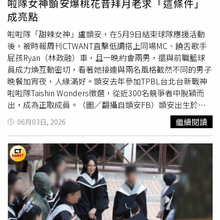
啦隊女神顗安爆桃花昔拜月老求「這條件」
著汗水被代謝帶走，氣色與體態自然會呈現最細緻的亮麗光
校園安全受到影響，呼籲相關單位盡快介入處理，透過生態
成亮點
采。（圖／取自 illusomina IG）構築心靈的鋼鐵防禦：主動
管理與有效防治措施，降低人猴衝突發生機率，避免未來出
進行「社交互動」尋求心理支持，用人的溫度取代加工食物
現更嚴重的傷人事件。
啦啦隊「甜辣女神」盧顗安，在5月9日結束球隊應援活動
的空虛代餐我們必須時刻提醒自己：食物的存在是為了滋養
後，被時報周刊CTWANT直擊低調搭上同場MC、饒舌歌手
身體，而不是用來當作逃避孤獨與壓力的不健康代餐。當你
屁孩Ryan（林政融）車，且一晚約會兩男，還與前職籃球
下班通勤感到空虛、極度想要依賴暴食來慰藉自己時，不妨
員成力煥互動密切，看著她接連與兩名風格截然不同的男子
打破孤立，主動進行「社交互動」。撥一通電話給懂你的閨
晚餐加宵夜，人緣滿好。顗安去年參加TPBL台北台新戰神
蜜，或是跟家人、朋友見面聊聊近況，大方地向外界「尋求
啦啦隊Taishin Wonders徵選，從近300名競爭者中脫穎而
心理支持」。人類語言與情感交流所帶來的溫暖，比任何一
出，成為正取成員。（圖／翻攝自顗安FB）顗安出生於
塊精緻蛋糕或炸雞都更能深層填補心靈的凹陷。在生活中構
2002年12月31日，去年參加TPBL台北台新戰神啦啦隊
繼續閱讀
06月03日, 2026
築起充滿鬆弛感的情感防護網，學會傾聽內心真實的聲音，
Taishin Wonders徵選，從近300名競爭者中脫穎而出，與
你也能不著痕跡地擺脫高熱量依賴，過上由內而外優雅、不
AKB48 Team TP出身的品涵，一同成為唯二正取成員。自幼
反彈的永續逆生長生活。（圖／取自 illusomina IG）
習舞的顗安，擁有現代芭蕾、K-POP與街舞底子，高難度翻
騰動作同樣難不倒她，加上經營TikTok與Instagram累積數
十萬粉絲，也讓她迅速受到關注。顗安透露自己會報名戰神
啦啦隊，最大原因就是對紅色情有獨鍾。（圖／翻攝自顗安
FB）其實顗安早在17歲時，就曾以網紅身份登上《綜藝大
熱門》。（圖／翻攝自綜藝大熱門YT）顗安意外透露一開始