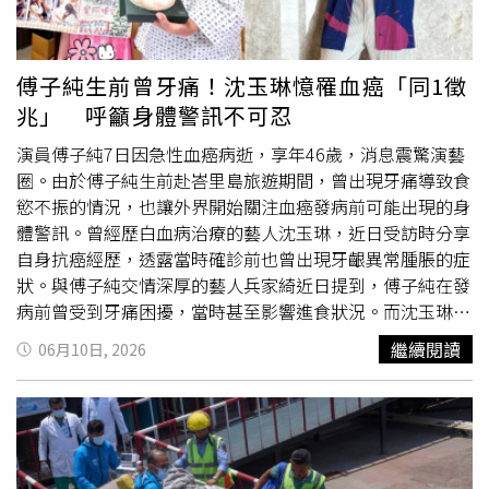
個人面對壓力都有不同方式。有人喝咖啡、喝茶、運動、打
球，我則是抽菸。雖然知道不好，但這確實是我的弱點。」
日前藝人傅子純因急性血癌病發病逝，由於兩人在病發前都
傅子純生前曾牙痛！沈玉琳憶罹血癌「同1徵
曾出現
牙齒
疼痛等症狀，沈玉琳得知噩耗後直言非常震驚，
兆」 呼籲身體警訊不可忍
也相當不捨，「這是演藝圈很大的損失。但我也想提醒大
家，這個疾病真的不容易預防，也不容易察覺。很多症狀像
演員傅子純7日因急性血癌病逝，享年46歲，消息震驚演藝
感冒、疲倦、過敏、牙齦出血等，都容易被誤認成其他疾
圈。由於傅子純生前赴峇里島旅遊期間，曾出現牙痛導致食
病。」他回憶，「像我自己就曾看了兩天牙科，以為是牙周
慾不振的情況，也讓外界開始關注血癌發病前可能出現的身
病，後來才知道那其實是白血病的徵兆。」沈玉琳也呼籲民
體警訊。曾經歷白血病治療的藝人沈玉琳，近日受訪時分享
眾提高警覺，但無須過度恐慌，若身體持續出現異常狀況，
自身抗癌經歷，透露當時確診前也曾出現牙齦異常腫脹的症
仍應儘早就醫檢查，以免延誤治療時機。◎提醒您：吸菸有
狀。與傅子純交情深厚的藝人兵家綺近日提到，傅子純在發
害健康、吸菸害人害己。
病前曾受到牙痛困擾，當時甚至影響進食狀況。而沈玉琳得
知相關消息後，也回憶起自己當時確診白血病前的身體變
繼續閱讀
06月10日, 2026
化，發現兩人出現相似徵兆。據《壹蘋新聞網》報導，沈玉
琳表示，自己最初是出現牙齦腫脹情況，原本以為只是一般
牙周病，因此陸續前往2家牙科診所就醫。不過在接受治療
後，症狀始終沒有明顯改善，後來又出現極度疲倦等情況，
才前往醫院急診檢查，經抽血後確診罹患白血病。他回憶，