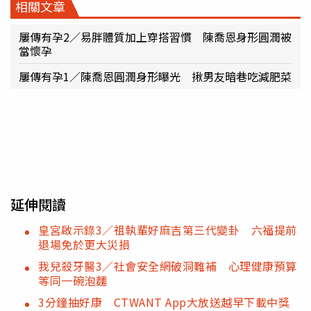
相關文章
屢傳有孕2／易胖體質加上穿搭習慣 陳喬恩身形圓潤被
當懷孕
屢傳有孕1／陳喬恩圓潤身形曝光 揪男友暗巷吃減肥菜
延伸閱讀
皇宮啟示錄3／祖執輩好麻吉第三代變卦 六福提前
退場免於更大災損
我兒殺牙醫3／社會安全網破洞難補 心理健康預算
等同一碗泡麵
3分鐘抽好康 CTWANT App大放送越早下載中獎