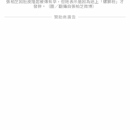
張柏芝因肚皮隆起被傳有孕，但她表示是因為迷上「螺獅粉」才
發胖。（圖／翻攝自張柏芝微博）