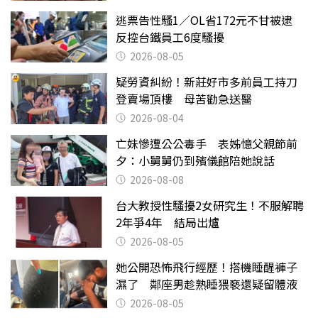
逃票告性騷1／OL省172元不甘被逮
反控台鐵員工6度騷擾
2026-08-05
疑勞資糾紛！新莊好市多前員工持刀
登賣場頂樓 母苦勸急送醫
2026-08-04
亡妹慘遭公公毒手 表姊憶父親節前
夕：小舅舅仍到殯儀館陪她說話
2026-08-08
台大教授性騷擾2女研究生！不服解聘
2年爭4年 結局出爐
2026-08-05
她公開恐怖飛行經歷！搭機睡醒褲子
濕了 鄰座男趁熟睡猥褻還疑留體液
2026-08-05