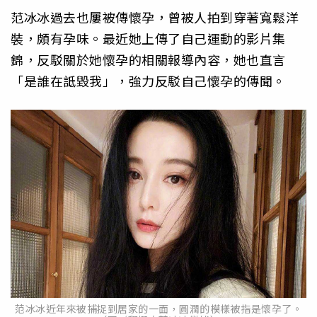
范冰冰過去也屢被傳懷孕，曾被人拍到穿著寬鬆洋
裝，頗有孕味。最近她上傳了自己運動的影片集
錦，反駁關於她懷孕的相關報導內容，她也直言
「是誰在詆毀我」，強力反駁自己懷孕的傳聞。
范冰冰近年來被捕捉到居家的一面，圓潤的模樣被指是懷孕了。