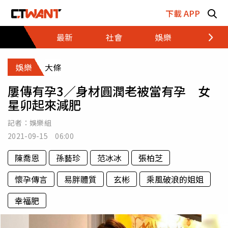
跳至主要內容區塊
下載 APP
最新
社會
娛樂
財經
娛樂
大條
屢傳有孕3／身材圓潤老被當有孕 女
星卯起來減肥
記者：
娛樂組
2021-09-15 06:00
陳喬恩
孫藝珍
范冰冰
張柏芝
懷孕傳言
易胖體質
玄彬
乘風破浪的姐姐
幸福肥