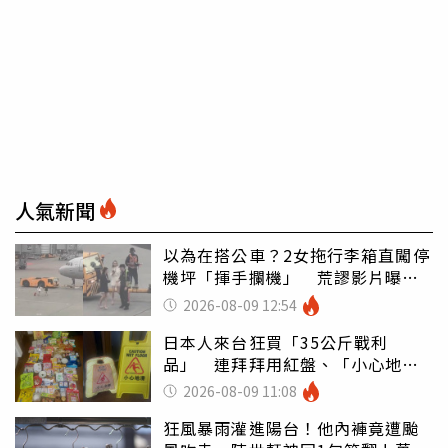
人氣新聞
以為在搭公車？2女拖行李箱直闖停
機坪「揮手攔機」 荒謬影片曝網
傻眼
2026-08-09 12:54
日本人來台狂買「35公斤戰利
品」 連拜拜用紅盤、「小心地
滑」告示牌也帶回家
2026-08-09 11:08
狂風暴雨灌進陽台！他內褲竟遭颱