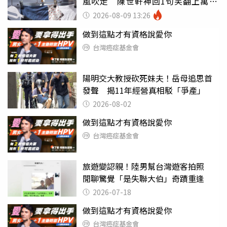
風吹走 陳世軒神回1句笑翻上萬網
友
2026-08-09 13:26
做到這點才有資格說愛你
台灣癌症基金會
陽明交大教授砍死妹夫！岳母追思首
發聲 揭11年經營真相駁「爭產」
2026-08-02
做到這點才有資格說愛你
台灣癌症基金會
旅遊變認親！陸男幫台灣遊客拍照
閒聊驚覺「是失聯大伯」奇蹟重逢
2026-07-18
做到這點才有資格說愛你
台灣癌症基金會