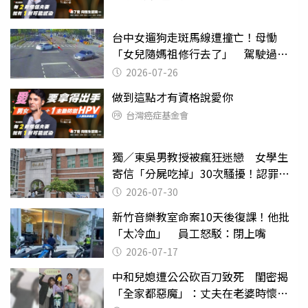
台中女遛狗走斑馬線遭撞亡！母慟
「女兒隨媽祖修行去了」 駕駛過失
致死判9月
2026-07-26
做到這點才有資格說愛你
台灣癌症基金會
獨／東吳男教授被瘋狂迷戀 女學生
寄信「分屍吃掉」30次騷擾！認罪免
關
2026-07-30
新竹音樂教室命案10天後復課！他批
「太冷血」 員工怒駁：閉上嘴
2026-07-17
中和兒媳遭公公砍百刀致死 閨密揭
「全家都惡魔」：丈夫在老婆時懷孕