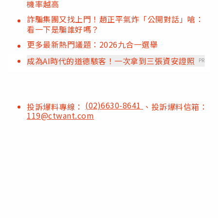
機率越高
詐騙集團又找上門！趙正平氣炸「公開對話」嗆：
看一下是騙誰好嗎？
更多最新熱門議題：2026九合一選舉
成為AI時代的道德駭客！一次拿到三張資安證照
PR
(02)6630-8641
投訴爆料專線：
、投訴爆料信箱：
119@ctwant.com