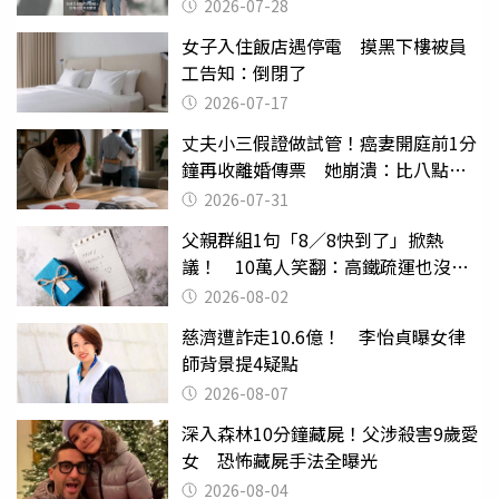
摔東西
2026-07-28
女子入住飯店遇停電 摸黑下樓被員
工告知：倒閉了
2026-07-17
丈夫小三假證做試管！癌妻開庭前1分
鐘再收離婚傳票 她崩潰：比八點檔
還扯
2026-07-31
父親群組1句「8／8快到了」掀熱
議！ 10萬人笑翻：高鐵疏運也沒列
父親節
2026-08-02
慈濟遭詐走10.6億！ 李怡貞曝女律
師背景提4疑點
2026-08-07
深入森林10分鐘藏屍！父涉殺害9歲愛
女 恐怖藏屍手法全曝光
2026-08-04