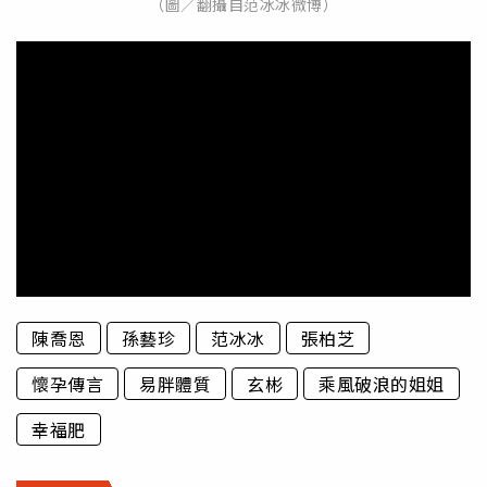
（圖／翻攝自范冰冰微博）
陳喬恩
孫藝珍
范冰冰
張柏芝
懷孕傳言
易胖體質
玄彬
乘風破浪的姐姐
幸福肥