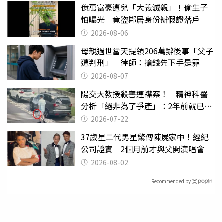
億萬富豪遭兒「大義滅親」！偷生子
怕曝光 竟盜鄰居身份辦假證落戶
2026-08-06
母親過世當天提領206萬辦後事「父子
遭判刑」 律師：搶錢先下手是罪
2026-08-07
陽交大教授殺害連襟案！ 精神科醫
分析「絕非為了爭產」：2年前就已言
行詭異
2026-07-22
37歲星二代男星驚傳陳屍家中！經紀
公司證實 2個月前才與父開演唱會
2026-08-02
Recommended by