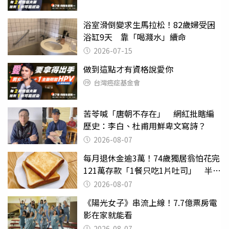
浴室滑倒變求生馬拉松！82歲婦受困
浴缸9天 靠「喝濺水」續命
2026-07-15
做到這點才有資格說愛你
台灣癌症基金會
苦苓喊「唐朝不存在」 網紅批瞎編
歷史：李白、杜甫用鮮卑文寫詩？
2026-08-07
每月退休金逾3萬！74歲獨居翁怕花完
121萬存款「1餐只吃1片吐司」 半年
後暴瘦嚇壞女兒
2026-08-07
《陽光女子》串流上線！7.7億票房電
影在家就能看
2026-08-07