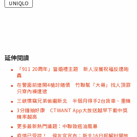
UNIQLO
延伸閱讀
「911 20周年」當婚禮主題 新人沒獲祝福反遭砲
轟
在警面前連開4槍討賭債 竹聯幫「大哥」找人頂罪
只穿內褲遭逮
三峽慣竊兄弟偷遍新北 半個月得手2台貨車、重機
3分鐘抽好康 CTWANT App大放送越早下載中獎
機率越高
更多最新熱門議題：中聯致癌油風暴
疫情已受控！ 侯友宜宣布：新北16日起解封開放