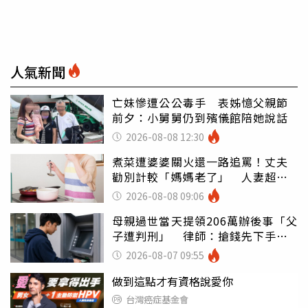
人氣新聞
亡妹慘遭公公毒手 表姊憶父親節
前夕：小舅舅仍到殯儀館陪她說話
2026-08-08 12:30
煮菜遭婆婆關火還一路追罵！丈夫
勸別計較「媽媽老了」 人妻超崩
潰：我像台傭
2026-08-08 09:06
母親過世當天提領206萬辦後事「父
子遭判刑」 律師：搶錢先下手是
罪
2026-08-07 09:55
做到這點才有資格說愛你
台灣癌症基金會