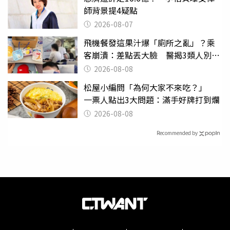
師背景提4疑點
2026-08-07
飛機餐發這果汁爆「廁所之亂」？乘
客崩潰：差點丟大臉 醫揭3類人別亂
喝
2026-08-08
松屋小編問「為何大家不來吃？」
一票人點出3大問題：滿手好牌打到爛
2026-08-08
Recommended by