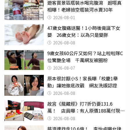
遊客買景區瓶裝水喝完腹瀉 超噁真
相曝！老婦撿空瓶裝河水賣30年
2026-08-01
47歲女腹痛送醫！1小時後竟誕下女
嬰 26歲女兒：以為只是變胖
2026-08-08
9歲女孩60公斤又如何？站上啦啦隊C
位驚艷全場 千萬網友被圈粉
2026-08-07
原本很討厭小S！家長曝「校慶1舉
動」讓她徹底改觀 網友洗版認證
2026-08-08
故宮《龍藏經》打7折仍要131.6
萬！ 店員曝：有人原價188萬付現購
買
2026-08-08
慈濟遭詐走10.6億！ 李怡貞曝女律