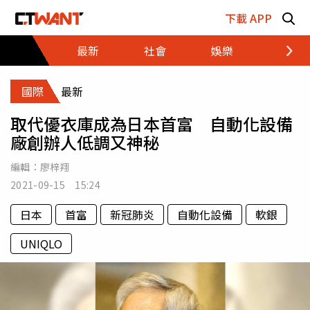
跳至主要內容區塊
下載 APP
最新
社會
娛樂
財經
國際
最新
取代優衣庫成為日本首富 自動化設備
廠創辦人低調又神秘
編輯：
廖梓翔
2021-09-15 15:24
日本
首富
新冠肺炎
自動化設備
軟銀
UNIQLO