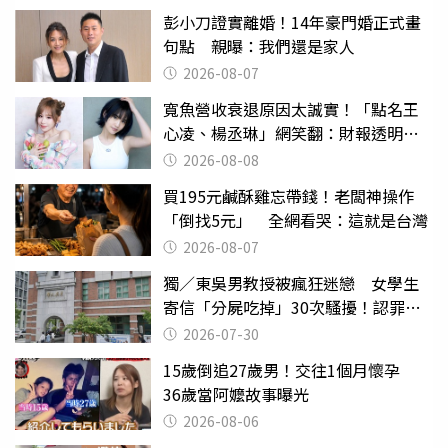
彭小刀證實離婚！14年豪門婚正式畫
句點 親曝：我們還是家人
2026-08-07
寬魚營收衰退原因太誠實！「點名王
心凌、楊丞琳」網笑翻：財報透明度
滿分
2026-08-08
買195元鹹酥雞忘帶錢！老闆神操作
「倒找5元」 全網看哭：這就是台灣
2026-08-07
獨／東吳男教授被瘋狂迷戀 女學生
寄信「分屍吃掉」30次騷擾！認罪免
關
2026-07-30
15歲倒追27歲男！交往1個月懷孕
36歲當阿嬤故事曝光
2026-08-06