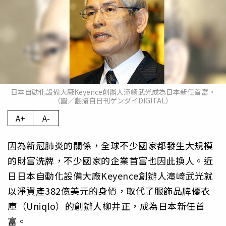
日本自動化設備大廠Keyence創辦人滝崎武光成為日本新任首富。
（圖／翻攝自日刊ゲンダイDIGITAL）
A+
A-
因為新冠肺炎的關係，全球不少國家都發生大規模
的財富洗牌，不少國家的企業首富也因此換人。近
日日本自動化設備大廠Keyence創辦人滝崎武光就
以淨資產382億美元的身價，取代了服飾品牌優衣
庫（Uniqlo）的創辦人柳井正，成為日本新任首
富。