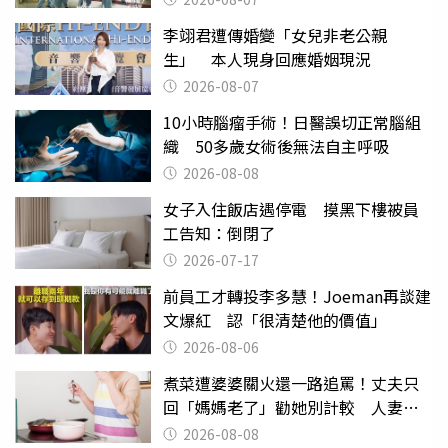
李翊君遭傳婚變「女兒非老公親
生」 本人現身回應婚姻現況
2026-08-07
10小時腦瘤手術！日醫誤切正常腦組
織 50多歲女術後無法自主呼吸
2026-08-08
女子入住飯店遇停電 摸黑下樓被員
工告知：倒閉了
2026-07-17
前員工才轉投李多慧！Joeman再談建
文爆紅 認「很清楚他的價值」
2026-08-06
煮菜遭婆婆關火還一路追罵！丈夫只
回「媽媽老了」勸她別計較 人妻超
崩潰：我像台傭
2026-08-08