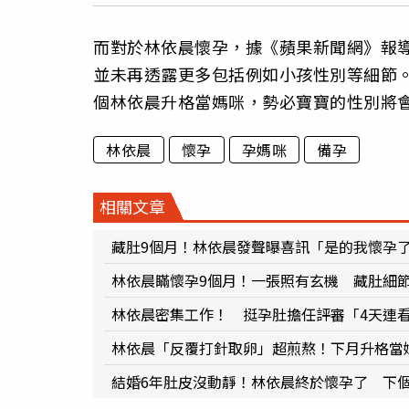
而對於林依晨懷孕，據《蘋果新聞網》報
並未再透露更多包括例如小孩性別等細節
個林依晨升格當媽咪，勢必寶寶的性別將
林依晨
懷孕
孕媽咪
備孕
相關文章
藏肚9個月！林依晨發聲曝喜訊「是的我懷孕
林依晨瞞懷孕9個月！一張照有玄機 藏肚細
林依晨密集工作！ 挺孕肚擔任評審「4天連看
林依晨「反覆打針取卵」超煎熬！下月升格當
結婚6年肚皮沒動靜！林依晨終於懷孕了 下