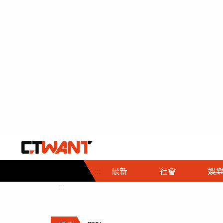
社會首頁
娛樂首頁
財經首頁
政
:::
最新
社會
娛
時事
即時
熱線
:::
直擊
大條
人物
調查
專題
３Ｃ