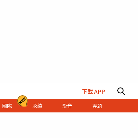
下載 APP
國際
永續
影音
專題