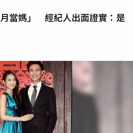
寵物
下月當媽」 經紀人出面證實：是
運勢
運動
梅酒