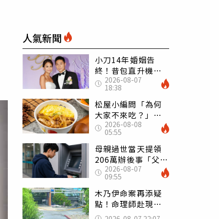
人氣新聞
小刀14年婚姻告
終！昔包直升機求
2026-08-07
婚 豪砸545萬辦婚
18:38
禮還找連戰證婚
松屋小編問「為何
大家不來吃？」
2026-08-08
一票人點出3大問
05:55
題：滿手好牌打到
爛
母親過世當天提領
206萬辦後事「父子
2026-08-07
遭判刑」 律師：
09:55
搶錢先下手是罪
木乃伊命案再添疑
點！命理師赴現場
遇天候驟變 驚
2026-08-07 22:07