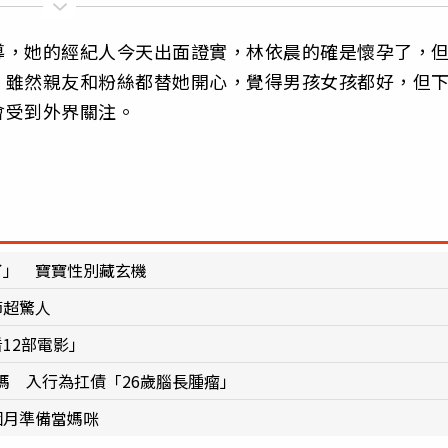
導，她的經紀人今天出面證實，林依晨的確是懷孕了，
。雖然親友和粉絲都替她開心，覺得男孩女孩都好，但
會受到外界關注。
了」 寶寶性別藏玄機
節超驚人
12部電影」
媽 入行為扛債「26歲腦長腫瘤」
個月準備當媽咪