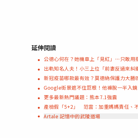
延伸閱讀
公德心何在？她機車上「見紅」…只敢用
出軌知名人夫！小三上位「前妻反過來糾
新冠疫苗哪款最有效？莫德納保護力大勝B
Google街景遮不住巨根！他褲脫一半入
更多最新熱門議題：熊本7.1強震
產檢假「5+2」 范雲：加重媽媽責任、
Artale 記憶中的武陵道場