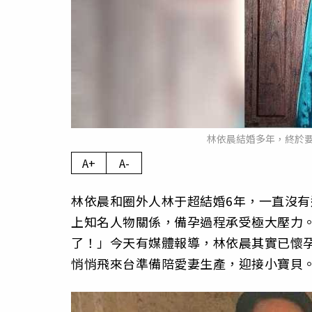
林依晨結婚多年，終於
A+
A-
林依晨和圈外人林于超結婚6年，一直沒
上知名人物關係，備孕過程承受極大壓力
了！」今天有媒體報導，林依晨其實已懷孕
悄悄飛來台準備陪愛妻生產，迎接小寶貝