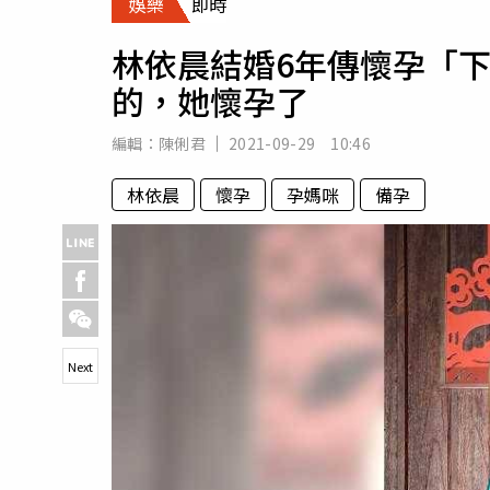
娛樂
即時
人物
汽車
林依晨結婚6年傳懷孕「
專欄
的，她懷孕了
房產新勢力
編輯：
陳俐君
2021-09-29 10:46
林依晨
懷孕
孕媽咪
備孕
Next