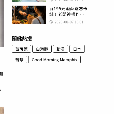
喊：死者還有冤屈
買195元鹹酥雞忘帶
錢！老闆神操作
「倒找5元」 全網
2026-08-07 16:01
看哭：這就是台灣
關鍵熱搜
苗可麗
白海豚
動漫
日本
苦苓
Good Morning Memphis
加
已
」