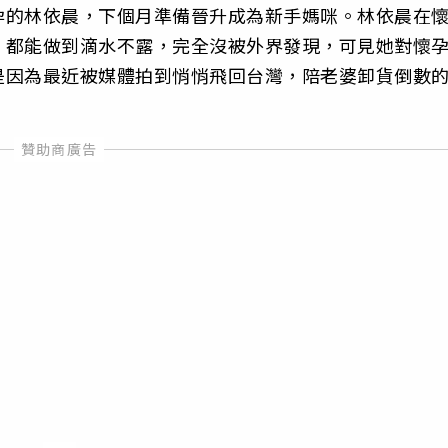
孕的林依晨，下個月準備晉升成為新手媽咪。林依晨在
，都能做到滴水不露，完全沒被外界發現，可見她對懷
是因為最近被媒體拍到悄悄飛回台灣，陪老婆卸貨倒數