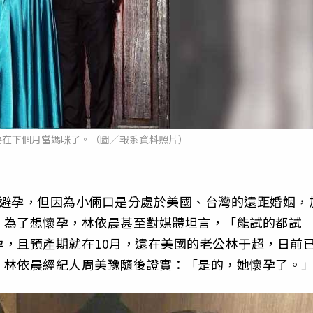
要在下個月當媽咪了。（圖／報系資料照片）
有避孕，但因為小倆口是分處於美國、台灣的遠距婚姻，
。為了想懷孕，林依晨甚至對媒體坦言，「能試的都試
，且預產期就在10月，遠在美國的老公林于超，日前
。林依晨經紀人周美豫隨後證實：「是的，她懷孕了。