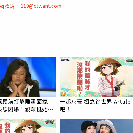
119@ctwant.com
爆料信箱：
PR
鏡頭前打瞌睡畫面瘋
一起來玩 楓之谷世界 Artale
後原因曝！觀眾挺她：
吧！