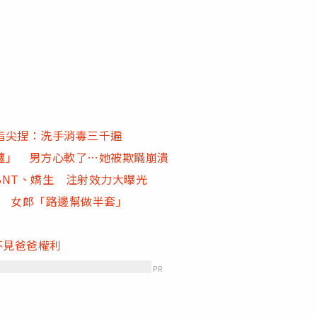
指尖捏：洗手消毒三千遍
纏」 男方心軟了…她被欺瞞崩潰
NT、嬌生 注射效力大曝光
鏡 女郎「路邊幫做半套」
不見爸爸權利
PR