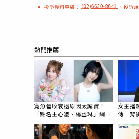
(02)6630-8641
投訴爆料專線：
、投訴
熱門推薦
寬魚營收衰退原因太誠實！
女主播
「點名王心凌、楊丞琳」網笑
傳 背
翻：財報透明度滿分
辛苦了
PR