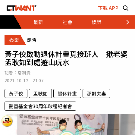
跳至主要內容區塊
下載 APP
最新
社會
娛樂
財經
娛樂
即時
黃子佼啟動退休計畫覓接班人 揪老婆
孟耿如到處遊山玩水
記者：
常朝貴
2021-10-12 21:07
黃子佼
孟耿如
退休計畫
那對夫妻
愛盲基金會30周年啟程記者會