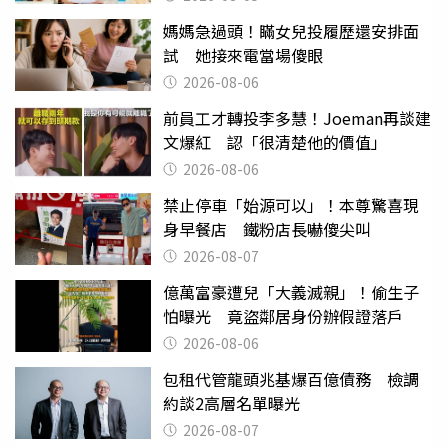
媽媽急過頭！瞞女兒投履歷還安排面
試 她接來電當場傻眼
2026-08-06
前員工才轉投李多慧！Joeman再談建
文爆紅 認「很清楚他的價值」
2026-08-06
禁止停車「始源可以」！本尊驚喜現
身早餐店 鐵粉店長嚇傻尖叫
2026-08-07
億萬富豪遭兒「大義滅親」！偷生子
怕曝光 竟盜鄰居身份辦假證落戶
2026-08-06
包租代管龍頭兆基爆百億債務 檢調
約談2高層名單曝光
2026-08-07