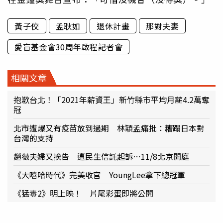
黃子佼
孟耿如
退休計畫
那對夫妻
愛盲基金會30周年啟程記者會
相關文章
抱歉台北！「2021年薪資王」新竹縣市平均月薪4.2萬奪
冠
北市遭爆又有疫苗放到過期 林穎孟痛批：糟蹋日本對
台灣的支持
趙薇夫婦又挨告 遭民生信託起訴⋯11/8北京開庭
《大嘻哈時代》完美收官 YoungLee拿下總冠軍
《猛毒2》明上映！ 片尾彩蛋即將公開