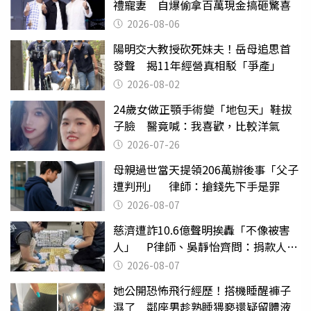
禮寵妻 自爆偷拿百萬現金搞砸驚喜
2026-08-06
陽明交大教授砍死妹夫！岳母追思首
發聲 揭11年經營真相駁「爭產」
2026-08-02
24歲女做正顎手術變「地包天」鞋拔
子臉 醫竟喊：我喜歡，比較洋氣
2026-07-26
母親過世當天提領206萬辦後事「父子
遭判刑」 律師：搶錢先下手是罪
2026-08-07
慈濟遭詐10.6億聲明挨轟「不像被害
人」 P律師、吳靜怡齊問：捐款人有
權知道真相
2026-08-07
她公開恐怖飛行經歷！搭機睡醒褲子
濕了 鄰座男趁熟睡猥褻還疑留體液