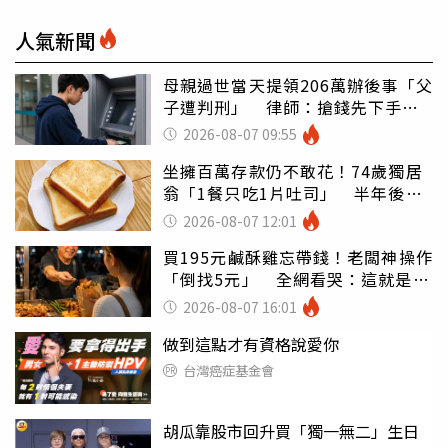
人氣新聞
母親過世當天提領206萬辦後事「父
子遭判刑」 律師：搶錢先下手是
罪
2026-08-07 09:55
坐擁百萬存款仍不敢花！74歲獨居
翁「1餐只吃1片吐司」 半年後暴
瘦嚇壞女兒
2026-08-07 12:01
買195元鹹酥雞忘帶錢！老闆神操作
「倒找5元」 全網看哭：這就是台
灣
2026-08-07 16:01
做到這點才有資格說愛你
台灣癌症基金會
胡瓜靠股市回升買「獨一無二」生日