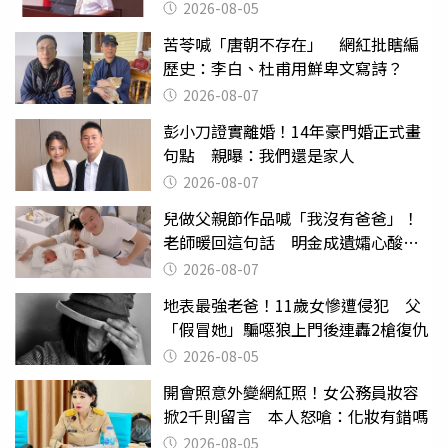
2026-08-05
苦苓喊「唐朝不存在」 網紅批瞎編
歷史：李白、杜甫用鮮卑文寫詩？
2026-08-07
彭小刀證實離婚！14年豪門婚正式畫
句點 親曝：我們還是家人
2026-08-07
兒做父親節作品喊「我沒有爸爸」！
老師暖回這句話 明金成遺孀心酸惹
淚
2026-08-07
地表最強老爸！11歲女慘遭侵犯 父
「假冒她」騙噁狼上門後連轟2槍復仇
2026-08-05
開會照意外變網紅照！女公務員妝容
掀2千則留言 本人怒嗆：化妝有錯嗎
2026-08-05