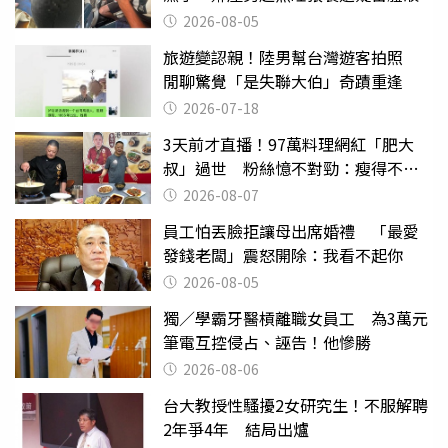
2026-08-05
旅遊變認親！陸男幫台灣遊客拍照
閒聊驚覺「是失聯大伯」奇蹟重逢
2026-07-18
3天前才直播！97萬料理網紅「肥大
叔」過世 粉絲憶不對勁：瘦得不合
理
2026-08-07
員工怕丟臉拒讓母出席婚禮 「最愛
發錢老闆」震怒開除：我看不起你
2026-08-05
獨／學霸牙醫槓離職女員工 為3萬元
筆電互控侵占、誣告！他慘勝
2026-08-06
台大教授性騷擾2女研究生！不服解聘
2年爭4年 結局出爐