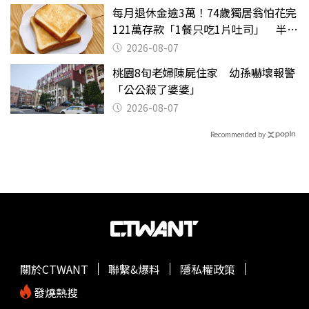
每月退休金逾3萬！74歲獨居翁怕花完
121萬存款「1餐只吃1片吐司」 半年
後暴瘦嚇壞女兒
2026-08-07
桃園8旬老婦陳屍住家 幼孫嚇壞報警
「公公殺了婆婆」
2026-08-07
Recommended by
關於CTWANT
聯繫&爆料
隱私權政策
發燒熱搜