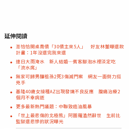
延伸閱讀
澎恰恰開桌喬債「30債主來5人」 好友林董曝還款
計畫：1年沒還完我來還
連日大雨淹水 新人結婚…賓客腳泡水裡淡定吃
「流水席」
無家可歸男釀祖孫2死3傷滅門案 網友一面倒力挺
兇手
基隆40歲女接種AZ出現發燒不良反應 腹痛治療2
個月不幸病逝
更多最新熱門議題：中聯致癌油風暴
「世上最悲傷的北極熊」阿圖羅溘然辭世 生前比
監獄還悲慘的狀況曝光