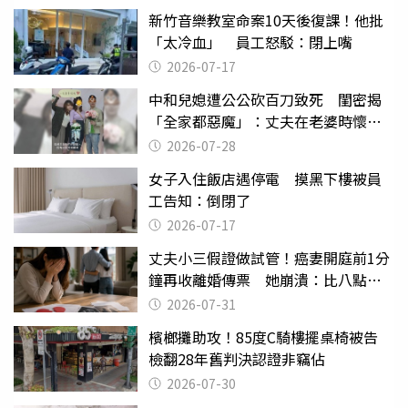
新竹音樂教室命案10天後復課！他批
「太冷血」 員工怒駁：閉上嘴
2026-07-17
中和兒媳遭公公砍百刀致死 閨密揭
「全家都惡魔」：丈夫在老婆時懷孕
摔東西
2026-07-28
女子入住飯店遇停電 摸黑下樓被員
工告知：倒閉了
2026-07-17
丈夫小三假證做試管！癌妻開庭前1分
鐘再收離婚傳票 她崩潰：比八點檔
還扯
2026-07-31
檳榔攤助攻！85度C騎樓擺桌椅被告
檢翻28年舊判決認證非竊佔
2026-07-30