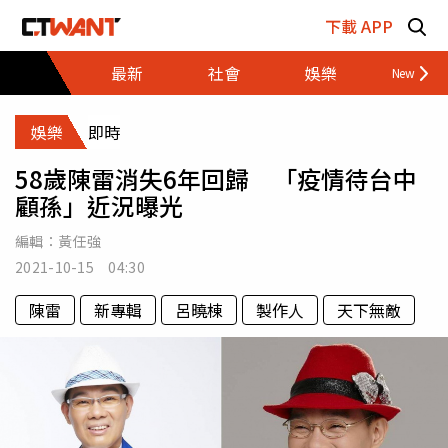
跳至主要內容區塊
下載 APP
最新
社會
娛樂
財經
娛樂
即時
58歲陳雷消失6年回歸 「疫情待台中
顧孫」近況曝光
編輯：
黃任強
2021-10-15 04:30
陳雷
新專輯
呂曉棟
製作人
天下無敵