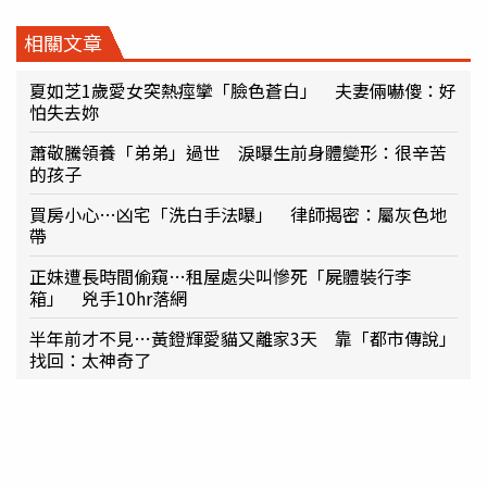
相關文章
夏如芝1歲愛女突熱痙攣「臉色蒼白」 夫妻倆嚇傻：好
怕失去妳
蕭敬騰領養「弟弟」過世 淚曝生前身體變形：很辛苦
的孩子
買房小心…凶宅「洗白手法曝」 律師揭密：屬灰色地
帶
正妹遭長時間偷窺…租屋處尖叫慘死「屍體裝行李
箱」 兇手10hr落網
半年前才不見…黃鐙輝愛貓又離家3天 靠「都市傳說」
找回：太神奇了