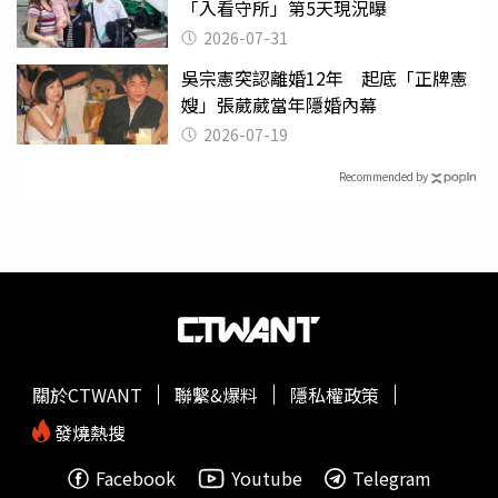
「入看守所」第5天現況曝
2026-07-31
吳宗憲突認離婚12年 起底「正牌憲
嫂」張葳葳當年隱婚內幕
2026-07-19
Recommended by
關於CTWANT
聯繫&爆料
隱私權政策
發燒熱搜
Facebook
Youtube
Telegram