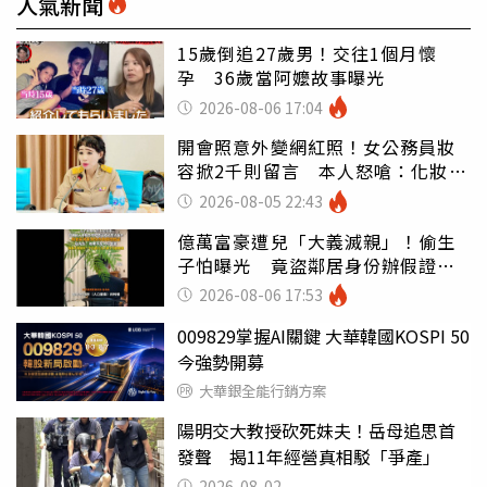
人氣新聞
15歲倒追27歲男！交往1個月懷
孕 36歲當阿嬤故事曝光
2026-08-06 17:04
開會照意外變網紅照！女公務員妝
容掀2千則留言 本人怒嗆：化妝有
錯嗎
2026-08-05 22:43
億萬富豪遭兒「大義滅親」！偷生
子怕曝光 竟盜鄰居身份辦假證落
戶
2026-08-06 17:53
009829掌握AI關鍵 大華韓國KOSPI 50
今強勢開募
大華銀全能行銷方案
陽明交大教授砍死妹夫！岳母追思首
發聲 揭11年經營真相駁「爭產」
2026-08-02