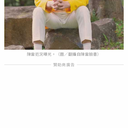
陳雷近況曝光。（圖／翻攝自陳雷臉書）