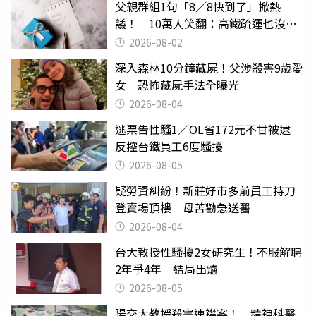
父親群組1句「8／8快到了」掀熱
議！ 10萬人笑翻：高鐵疏運也沒列
父親節
2026-08-02
深入森林10分鐘藏屍！父涉殺害9歲愛
女 恐怖藏屍手法全曝光
2026-08-04
逃票告性騷1／OL省172元不甘被逮
反控台鐵員工6度騷擾
2026-08-05
疑勞資糾紛！新莊好市多前員工持刀
登賣場頂樓 母苦勸急送醫
2026-08-04
台大教授性騷擾2女研究生！不服解聘
2年爭4年 結局出爐
2026-08-05
陽交大教授殺害連襟案！ 精神科醫