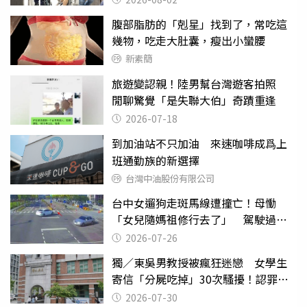
腹部脂肪的「剋星」找到了，常吃這
幾物，吃走大肚囊，瘦出小蠻腰
新素簡
旅遊變認親！陸男幫台灣遊客拍照
閒聊驚覺「是失聯大伯」奇蹟重逢
2026-07-18
到加油站不只加油 來速咖啡成爲上
班通勤族的新選擇
台灣中油股份有限公司
台中女遛狗走斑馬線遭撞亡！母慟
「女兒隨媽祖修行去了」 駕駛過失
致死判9月
2026-07-26
獨／東吳男教授被瘋狂迷戀 女學生
寄信「分屍吃掉」30次騷擾！認罪免
關
2026-07-30