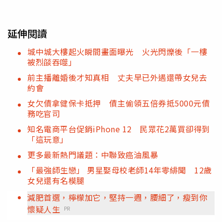
延伸閱讀
城中城大樓起火瞬間畫面曝光 火光閃爍後「一樓
被烈燄吞噬」
前主播離婚後才知真相 丈夫早已外遇還帶女兒去
約會
女欠債拿健保卡抵押 債主偷領五倍券抵5000元債
務吃官司
知名電商平台促銷iPhone 12 民眾花2萬買卻得到
「這玩意」
更多最新熱門議題：中聯致癌油風暴
「最強師生戀」 男星娶母校老師14年零緋聞 12歲
女兒還有名模腿
減肥首選，檸檬加它，堅持一週，腰細了，瘦到你
懷疑人生
PR