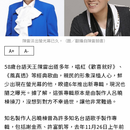
陳雷淡出螢光幕已久。（圖／翻攝自陳雷臉書）
A+
A-
58歲台語天王陳雷出道多年，唱紅《歡喜就好》、
《風真透》等經典歌曲，親民的形象深植人心，鮮
少出現在螢光幕的他，睽違6年推出新專輯，現況也
隨之曝光。據了解，這張專輯原本是由製作人呂曉
棟操刀，沒想到對方不幸過世，讓他非常難過。
知名製作人呂曉棟曾為許多知名台語歌手製作專
輯，包括謝金燕、許富凱等，去年11月26日上午前