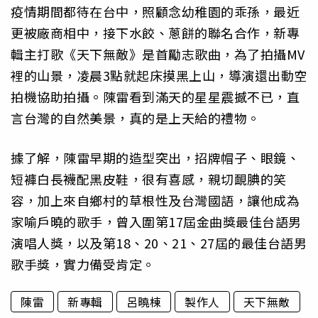
疫情期間都待在台中，照顧念幼稚園的乖孫，最近
更被廠商相中，接下水餃、蔥餅的聯名合作，新專
輯主打歌《天下無敵》是首勵志歌曲，為了拍攝MV
裡的山景，凌晨3點就起床摸黑上山，導演還出動空
拍機協助拍攝。陳雷看到滿天的星星震撼不已，直
言台灣的自然美景，真的是上天給的禮物。
據了解，陳雷早期的造型突出，招牌帽子、眼鏡、
短褲白長襪配黑皮鞋，很有喜感，親切靦腆的笑
容，加上來自鄉村的草根性及台灣國語，讓他成為
家喻戶曉的歌手，曾入圍第17屆金曲獎最佳台語男
演唱人獎，以及第18、20、21、27屆的最佳台語男
歌手獎，實力備受肯定。
陳雷
新專輯
呂曉棟
製作人
天下無敵