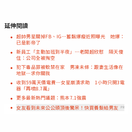
延伸閱讀
超帥男星關掉FB、IG…蓄鬍爆瘦近照曝光 她爆：
已是影帝了
新員工「主動加班到半夜」…老闆超欣慰 隔天傻
住：公司全被掏空
犯下毒品罪被軟禁在家 男凍未條：跟妻生活像在
地獄…求你關我
收到59萬天價電費…女星崩潰求助 1小時只開3電
器「再噴8.7萬」
更多最新熱門議題：熊本7.1強震
女友看到未來公公頭頂後驚呆！快買養髮給男友
PR