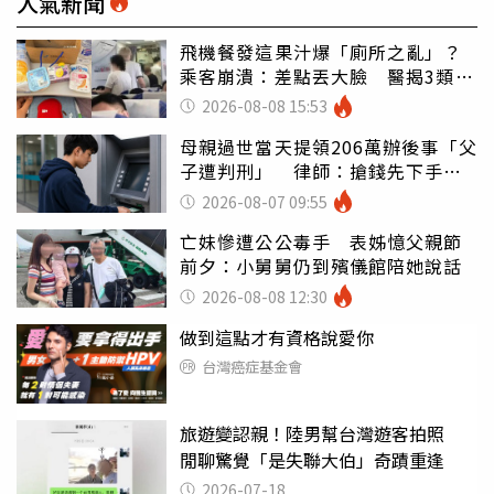
人氣新聞
飛機餐發這果汁爆「廁所之亂」？
乘客崩潰：差點丟大臉 醫揭3類人
別亂喝
2026-08-08 15:53
母親過世當天提領206萬辦後事「父
子遭判刑」 律師：搶錢先下手是
罪
2026-08-07 09:55
亡妹慘遭公公毒手 表姊憶父親節
前夕：小舅舅仍到殯儀館陪她說話
2026-08-08 12:30
做到這點才有資格說愛你
台灣癌症基金會
旅遊變認親！陸男幫台灣遊客拍照
閒聊驚覺「是失聯大伯」奇蹟重逢
2026-07-18