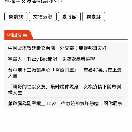
也採中文及魯凱語並列。
魯凱族
文物返鄉
臺博館
霧臺鄉
相關文章
中國要求教廷斷交台灣 外交部：雙邊邦誼友好
宇宙人、Tizzy Bac開唱 免費索票看這裡
台中地下工廠製黑心「醫療口罩」 查獲47萬片史上最
大量
「哥哥的性感女友」最辣房仲現身 女模疫情下開啟斜
槓人生
蕭敬騰為副業槓上Toyz 宿敵統神氣炸怒嗆：關你屁事