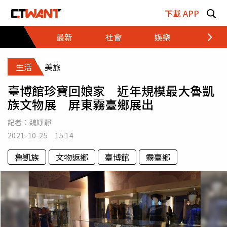
跳至主要內容區塊
下載 APP
最新
社會
娛樂
財經
生活
美旅
臺博館珍寶回娘家 近年規模最大魯凱
族文物展 屏東霧臺鄉展出
記者：
魏妤靜
2021-10-25 15:14
魯凱族
文物返鄉
臺博館
霧臺鄉