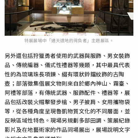
特展展場中「通天達地的背負者」主題展區。
另外還包括狩獵勇者使用的武器與服飾、男女裝飾
品、傳統編器、
儀式性禮器等幾類，其中最具代表
性的為琉璃珠長項鍊、
綴有環狀鈴鐺紋飾的古陶
壺；部落徵集借展文物則來自於鄉內神山、
霧臺、
阿禮等部落，有傳統武器、服飾配件、禮器等，
展
品包括改裝火帽擊發步槍、男子披肩、女用攜物袋
等，
從各種角度呈現魯凱物質文化的不同層面，並
反映區域性特色。
現場另規劃多部田調、策展紀錄
影片及在地藝術家的作品同場展出，
展場說明文字