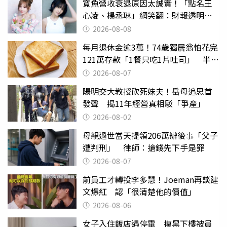
寬魚營收衰退原因太誠實！「點名王
心凌、楊丞琳」網笑翻：財報透明度
滿分
2026-08-08
每月退休金逾3萬！74歲獨居翁怕花完
121萬存款「1餐只吃1片吐司」 半年
後暴瘦嚇壞女兒
2026-08-07
陽明交大教授砍死妹夫！岳母追思首
發聲 揭11年經營真相駁「爭產」
2026-08-02
母親過世當天提領206萬辦後事「父子
遭判刑」 律師：搶錢先下手是罪
2026-08-07
前員工才轉投李多慧！Joeman再談建
文爆紅 認「很清楚他的價值」
2026-08-06
女子入住飯店遇停電 摸黑下樓被員