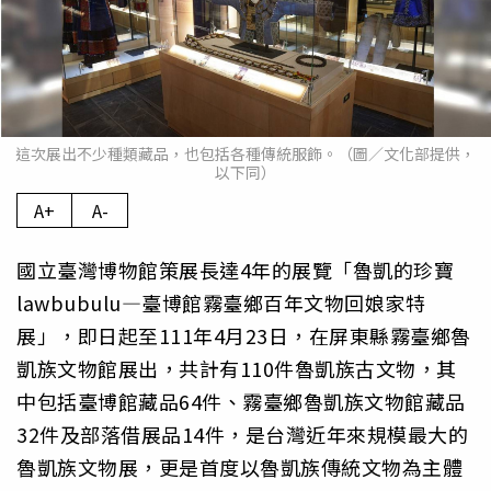
這次展出不少種類藏品，也包括各種傳統服飾。（圖／文化部提供，
以下同）
A+
A-
國立臺灣博物館策展長達4年的展覽「
魯凱的珍寶
lawbubulu—
臺博館霧臺鄉百年文物回娘家特
展」，
即日起至111年4月23日，在屏東縣霧臺鄉魯
凱族文物館展出，
共計有110件魯凱族古文物，其
中包括臺博館藏品64件、
霧臺鄉魯凱族文物館藏品
32件及部落借展品14件，
是台灣近年來規模最大的
魯凱族文物展，
更是首度以魯凱族傳統文物為主體