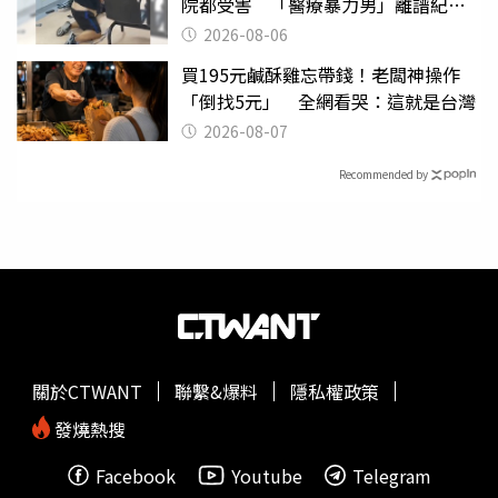
院都受害 「醫療暴力男」離譜紀錄
曝光
2026-08-06
買195元鹹酥雞忘帶錢！老闆神操作
「倒找5元」 全網看哭：這就是台灣
2026-08-07
Recommended by
關於CTWANT
聯繫&爆料
隱私權政策
發燒熱搜
Facebook
Youtube
Telegram