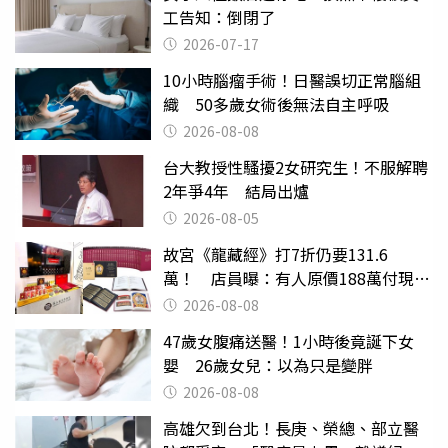
工告知：倒閉了
2026-07-17
10小時腦瘤手術！日醫誤切正常腦組
織 50多歲女術後無法自主呼吸
2026-08-08
台大教授性騷擾2女研究生！不服解聘
2年爭4年 結局出爐
2026-08-05
故宮《龍藏經》打7折仍要131.6
萬！ 店員曝：有人原價188萬付現購
買
2026-08-08
47歲女腹痛送醫！1小時後竟誕下女
嬰 26歲女兒：以為只是變胖
2026-08-08
高雄欠到台北！長庚、榮總、部立醫