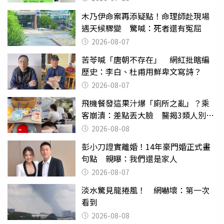
木乃伊命案再添疑點！命理師赴現場
遇天候驟變 驚喊：死者還有冤屈
2026-08-07
苦苓喊「唐朝不存在」 網紅批瞎編
歷史：李白、杜甫用鮮卑文寫詩？
2026-08-07
飛機餐發這果汁爆「廁所之亂」？乘
客崩潰：差點丟大臉 醫揭3類人別亂
喝
2026-08-08
彭小刀證實離婚！14年豪門婚正式畫
句點 親曝：我們還是家人
2026-08-07
淡水驚見龍捲風！ 網嚇壞：第一次
看到
2026-08-08