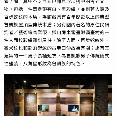
者了解，
其中不乏目前已難見於部落中的古老文
物，包括一件器身帶有白、
黑彩繪，並刻著人頭及
百步蛇紋的木盾，
為館藏具有百年歷史以上的典型
魯凱族屋頂型傳統木盾；
另有國內著名的原住民研
究者／藝術家高業榮，
採自屏東霧臺鄉霧臺村的一
件人面紋彩繪雕刻屋柱，除了人面、
百步蛇紋外，
獵犬紋也和部落起源的古老口傳故事有關；
還有其
蒐集的一件男子長袖短衣，為魯凱族男子傳統儀式
性盛裝，
八角星形紋為魯凱族的特色。