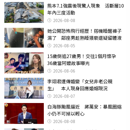
熊本7.1強震後現驚人現象 活斷層10
年內三度活動
2026-08-08
她公開恐怖飛行經歷！搭機睡醒褲子
濕了 鄰座男趁熟睡猥褻還疑留體液
2026-08-05
15歲倒追27歲男！交往1個月懷孕
36歲當阿嬤故事曝光
2026-08-06
李翊君遭傳婚變「女兒非老公親
生」 本人現身回應婚姻現況
2026-08-07
白海豚颱風逼近 蔣萬安：暴風圈縮
小仍不可掉以輕心
2026-08-08