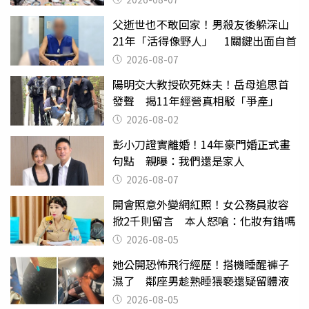
父逝世也不敢回家！男殺友後躲深山
21年「活得像野人」 1關鍵出面自首
2026-08-07
陽明交大教授砍死妹夫！岳母追思首
發聲 揭11年經營真相駁「爭產」
2026-08-02
彭小刀證實離婚！14年豪門婚正式畫
句點 親曝：我們還是家人
2026-08-07
開會照意外變網紅照！女公務員妝容
掀2千則留言 本人怒嗆：化妝有錯嗎
2026-08-05
她公開恐怖飛行經歷！搭機睡醒褲子
濕了 鄰座男趁熟睡猥褻還疑留體液
2026-08-05