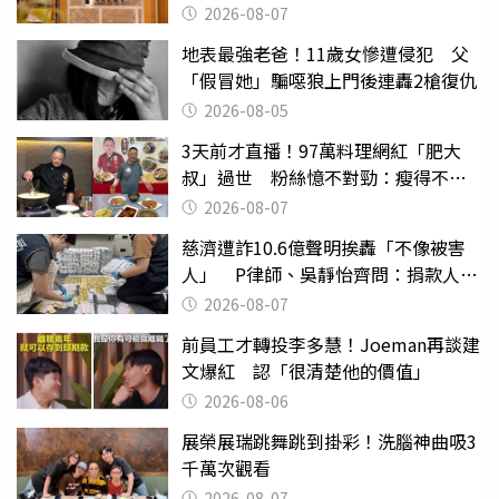
2026-08-07
地表最強老爸！11歲女慘遭侵犯 父
「假冒她」騙噁狼上門後連轟2槍復仇
2026-08-05
3天前才直播！97萬料理網紅「肥大
叔」過世 粉絲憶不對勁：瘦得不合
理
2026-08-07
慈濟遭詐10.6億聲明挨轟「不像被害
人」 P律師、吳靜怡齊問：捐款人有
權知道真相
2026-08-07
前員工才轉投李多慧！Joeman再談建
文爆紅 認「很清楚他的價值」
2026-08-06
展榮展瑞跳舞跳到掛彩！洗腦神曲吸3
千萬次觀看
2026-08-07