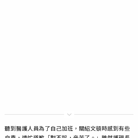
聽到醫護人員為了自己加班，關紹文頓時感到有些
自責，連忙道歉「對不起，辛苦了。」雖然護理長