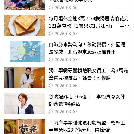
2026-08-06
每月退休金逾3萬！74歲獨居翁怕花完
121萬存款「1餐只吃1片吐司」 半年
後暴瘦嚇壞女兒
2026-08-07
白海豚來勢洶洶！移動變慢、外圍環
流發威 北台週末恐迎狂風暴雨
2026-08-07
獨／學霸牙醫槓離職女員工 為3萬元
筆電互控侵占、誣告！他慘勝
2026-08-06
慈濟遭詐走10.6億！ 李怡貞曝女律
師背景提4疑點
2026-08-07
：兩岸事業穩健獲利虧轉盈 乾杯上
半年營收23.7億元創同期新高