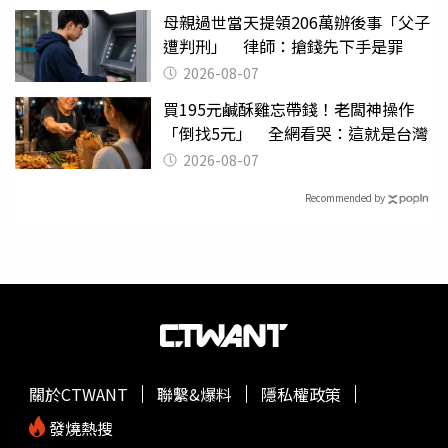
母親過世當天提領206萬辦後事「父子
遭判刑」 律師：搶錢先下手是罪
2026-08-07
買195元鹹酥雞忘帶錢！老闆神操作
「倒找5元」 全網看哭：這就是台灣
2026-08-07
Recommended by
關於CTWANT
聯繫&爆料
隱私權政策
發燒熱搜