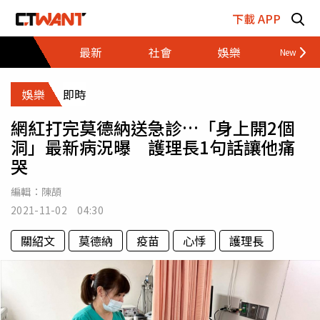
跳至主要內容區塊
下載 APP
最新
社會
娛樂
財經
娛樂
即時
網紅打完莫德納送急診…「身上開2個
洞」最新病況曝 護理長1句話讓他痛
哭
編輯：
陳頡
2021-11-02 04:30
關紹文
莫德納
疫苗
心悸
護理長