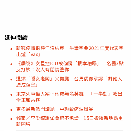
延伸閱讀
新冠疫情退燒但沒結束 牛津字典2021年度代表字
出爐「vax」
《戲說》女星控ICU被偷窺「根本糟蹋」 名醫3點
反打臉：沒人有閒情整你
遭爆「睡女老闆」又劈腿 台男偶像承認「對他人
造成傷害」
東京列車傷人案…他成無名英雄 「一舉動」救出
全車廂乘客
更多最新熱門議題：中聯致癌油風暴
獨家／李愛綺瑜伽會館不熄燈 15日搬遷新地點重
新開張