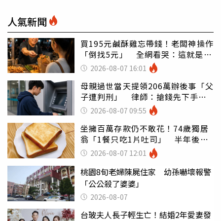
人氣新聞
買195元鹹酥雞忘帶錢！老闆神操作
「倒找5元」 全網看哭：這就是台
灣
2026-08-07 16:01
母親過世當天提領206萬辦後事「父
子遭判刑」 律師：搶錢先下手是
罪
2026-08-07 09:55
坐擁百萬存款仍不敢花！74歲獨居
翁「1餐只吃1片吐司」 半年後暴
瘦嚇壞女兒
2026-08-07 12:01
桃園8旬老婦陳屍住家 幼孫嚇壞報警
「公公殺了婆婆」
2026-08-07
台玻夫人長子輕生亡！結婚2年愛妻發