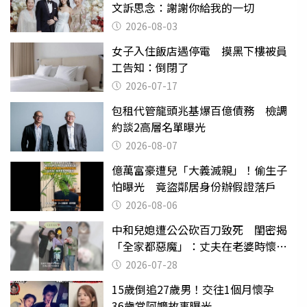
文訴思念：謝謝你給我的一切
2026-08-03
女子入住飯店遇停電 摸黑下樓被員
工告知：倒閉了
2026-07-17
包租代管龍頭兆基爆百億債務 檢調
約談2高層名單曝光
2026-08-07
億萬富豪遭兒「大義滅親」！偷生子
怕曝光 竟盜鄰居身份辦假證落戶
2026-08-06
中和兒媳遭公公砍百刀致死 閨密揭
「全家都惡魔」：丈夫在老婆時懷孕
摔東西
2026-07-28
15歲倒追27歲男！交往1個月懷孕
36歲當阿嬤故事曝光