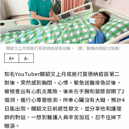
關韶文上月底施打莫德納疫苗後送醫。（圖／翻攝自關韶文臉書）
A+
A-
知名YouTuber關韶文上月底施打莫德納疫苗第二
劑後，突然感到胸悶、心悸，緊急送醫掛急診後，
被檢查出有心肌炎風險，後來在手腕和鼠膝部開了2
個洞，進行心導管檢測，所幸心臟沒有大礙，預計4
日能出院。關韶文日前感性發文，並分享他和護理
師的對話，一想到醫護人員辛苦加班，忍不住掉下
眼淚。