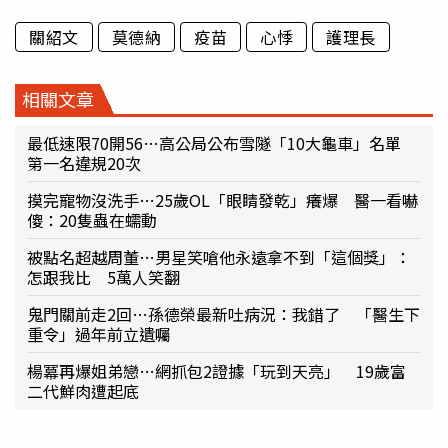
關紹文
莫德納
疫苗
心悸
護理長
相關文章
最低速限70開56…高公局公布雪隧「10大龜車」名單
第一名違規20次
摸完寵物沒洗手…25歲OL「眼睛發乾」癢爆 醫一看嚇
傻：20隻蟲在蠕動
被點名超越周董…男星笑嗆他永遠拿不到「這個獎」：
怎跟我比 5萬人笑翻
鬼門關前走2回…孫德榮最新吐病況：我錯了 「醫生下
重令」過年前立遺囑
楊冪再爆姐弟戀…網抓包2證據「玩到天亮」 19歲富
二代鮮肉遭起底