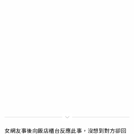
女網友事後向飯店櫃台反應此事，沒想到對方卻回