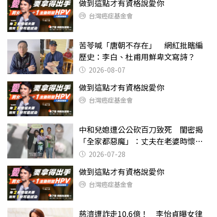
做到這點才有資格說愛你
台灣癌症基金會
苦苓喊「唐朝不存在」 網紅批瞎編
歷史：李白、杜甫用鮮卑文寫詩？
2026-08-07
做到這點才有資格說愛你
台灣癌症基金會
中和兒媳遭公公砍百刀致死 閨密揭
「全家都惡魔」：丈夫在老婆時懷孕
摔東西
2026-07-28
做到這點才有資格說愛你
台灣癌症基金會
慈濟遭詐走10.6億！ 李怡貞曝女律