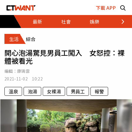
跳至主要內容區塊
下載 APP
最新
社會
娛樂
財經
生活
綜合
開心泡湯驚見男員工闖入 女怒控：裸
體被看光
編輯：
康瑀霏
2021-11-02 10:22
溫泉
泡湯
女裸湯
男員工
報警