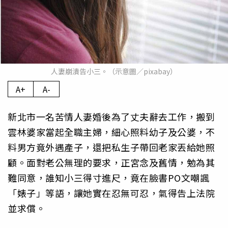
人妻崩潰告小三。（示意圖／pixabay）
A+
A-
新北市一名苦情人妻婚後為了丈夫辭去工作，搬到
雲林婆家當起全職主婦，細心照料幼子及公婆，不
料男方竟外遇產子，還把私生子帶回老家丟給她照
顧。面對老公無理的要求，正宮念及舊情，勉為其
難同意，誰知小三得寸進尺，竟在臉書PO文嘲諷
「婊子」等語，讓她實在忍無可忍，氣得告上法院
並求償。