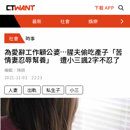
跳至主要內容區塊
下載 APP
最新
社會
娛樂
財經
社會
時事
為愛辭工作顧公婆…腥夫偷吃產子「苦
情妻忍辱幫養」 遭小三諷2字不忍了
編輯：
陳頡
2021-11-02 22:23
人妻
出軌
私生子
小三