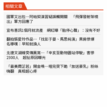
相關文章
國軍又出包…阿帕契演習疑誤觸開關 「飛彈發射架噴
出」軍方回應了
宣布喜訊1個月就流產 網紅曝「胎停心聲」：沒有不好
翻拍張愛玲作品…「找彭于晏、馬思純演」票房慘爆
名導嘆：早知就換人
北捷文湖線突傳異常…「辛亥至動物園站停駛」害慘
2300人 超扯原因曝光
「最美周芷若」開金嗓…唱完突下跪「放送豪乳」粉絲
嗨翻 真相超心疼