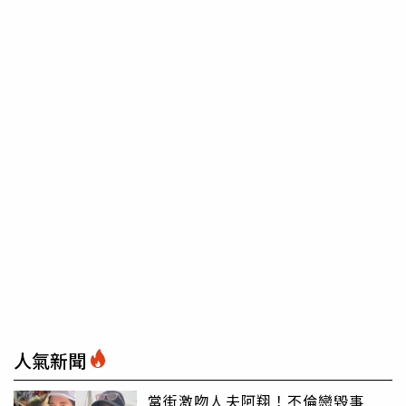
人氣新聞
當街激吻人夫阿翔！不倫戀毀事