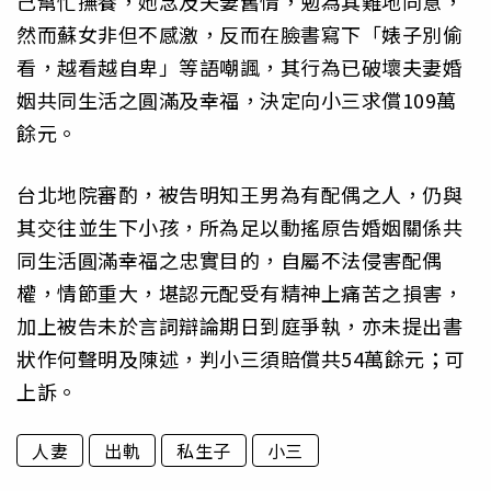
己幫忙撫養，她念及夫妻舊情，勉為其難地同意，
然而蘇女非但不感激，反而在臉書寫下「婊子別偷
看，越看越自卑」等語嘲諷，其行為已破壞夫妻婚
姻共同生活之圓滿及幸福，決定向小三求償109萬
餘元。
台北地院審酌，被告明知王男為有配偶之人，仍與
其交往並生下小孩，所為足以動搖原告婚姻關係共
同生活圓滿幸福之忠實目的，自屬不法侵害配偶
權，情節重大，堪認元配受有精神上痛苦之損害，
加上被告未於言詞辯論期日到庭爭執，亦未提出書
狀作何聲明及陳述，判小三須賠償共54萬餘元；可
上訴。
人妻
出軌
私生子
小三