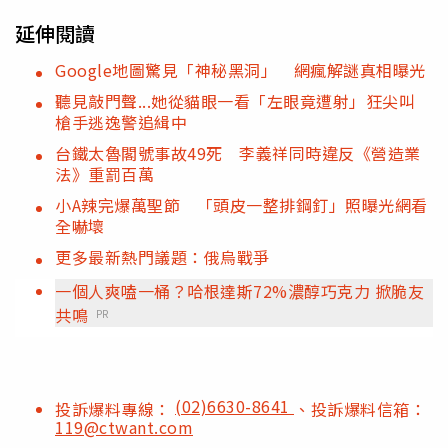
延伸閱讀
Google地圖驚見「神秘黑洞」 網瘋解謎真相曝光
聽見敲門聲...她從貓眼一看「左眼竟遭射」狂尖叫
槍手逃逸警追緝中
台鐵太魯閣號事故49死 李義祥同時違反《營造業
法》重罰百萬
小A辣完爆萬聖節 「頭皮一整排鋼釘」照曝光網看
全嚇壞
更多最新熱門議題：俄烏戰爭
一個人爽嗑一桶？哈根達斯72%濃醇巧克力 掀脆友
共鳴
PR
(02)6630-8641
投訴爆料專線：
、投訴爆料信箱：
119@ctwant.com