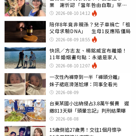
業 謝忻認「當年咎由自取」罕吐
心聲
2026-08-10 14:12
陪伴8年竟非親孫？兒子車禍亡「祖
父母求驗DNA」 生母1反應陷僵局
2026-08-09 18:55
快訊／方志友、楊銘威宣布離婚！
11年婚姻畫句點：永遠是家人
2026-08-10 12:07
一次性內褲穿到一半「褲頭分離」
妹子裙底滑落尬爆：同事全看光
2026-08-09
台東某國小出納侵占3.8萬午餐費 遲
繳813天辯「頭暈忘記」判刑結果曝
2026-08-08
15歲倒追27歲男！交往1個月懷孕