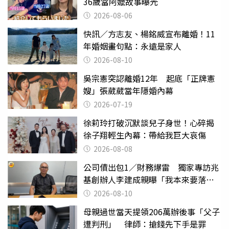
36歲當阿嬤故事曝光
2026-08-06
快訊／方志友、楊銘威宣布離婚！11
年婚姻畫句點：永遠是家人
2026-08-10
吳宗憲突認離婚12年 起底「正牌憲
嫂」張葳葳當年隱婚內幕
2026-07-19
徐莉玲打破沉默談兒子身世！心碎揭
徐子翔輕生內幕：帶給我巨大哀傷
2026-08-08
公司債出包1／財務爆雷 獨家專訪兆
基創辦人李建成親曝「我本來要落
跑」
2026-08-10
母親過世當天提領206萬辦後事「父子
遭判刑」 律師：搶錢先下手是罪