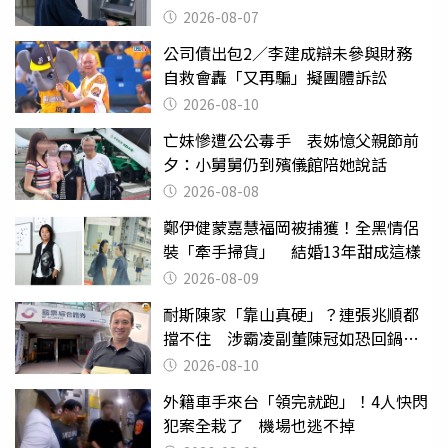
2026-08-07
公司債出包2／李建成辯未參與財務
自救會轟「又再騙」擬團體訴訟
2026-08-10
亡妹慘遭公公毒手 表姊憶父親節前
夕：小舅舅仍到殯儀館陪她說話
2026-08-08
鄭伊健蒙嘉慧福岡被捕獲！全黑情侶
裝「牽手掃貨」 結婚13年甜成這樣
2026-08-09
耐斯陳家「靠山真硬」？連張兆順都
擋不住 涉霸凌副董陳冠如恐回鍋國
票證
2026-08-10
外籍車手來台「領完就跑」！4人快閃
犯案全栽了 機場也逃不掉