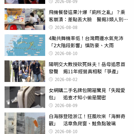
2026-08-09
飛機餐發這果汁爆「廁所之亂」？乘
客崩潰：差點丟大臉 醫揭3類人別亂
喝
2026-08-08
4颱共舞機率低！台灣周邊水氣充沛
「2大階段影響」慎防豪、大雨
2026-08-10
陽明交大教授砍死妹夫！岳母追思首
發聲 揭11年經營真相駁「爭產」
2026-08-02
女網購二手名牌包開箱驚見「失蹤愛
包」 追查才知小偷是閨密
2026-08-09
白海豚登陸浙江！狂風吹來「海鮮奇
觀」 活章魚爬窗、鮭魚黏玻璃
2026-08-10