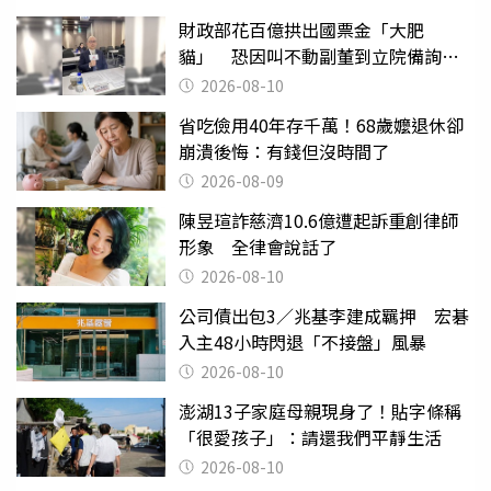
財政部花百億拱出國票金「大肥
貓」 恐因叫不動副董到立院備詢惹
議
2026-08-10
省吃儉用40年存千萬！68歲嬤退休卻
崩潰後悔：有錢但沒時間了
2026-08-09
陳昱瑄詐慈濟10.6億遭起訴重創律師
形象 全律會說話了
2026-08-10
公司債出包3／兆基李建成羈押 宏碁
入主48小時閃退「不接盤」風暴
2026-08-10
澎湖13子家庭母親現身了！貼字條稱
「很愛孩子」：請還我們平靜生活
2026-08-10