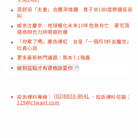
梁舒涵「夫妻」合體添情趣 曾子余180度劈腿哀哀
叫
威京沈慶京：地球暖化未來10年危急存亡 豪宅頂
級商辦也力拚吸碳抗暖
「你累了嗎」廣告爆紅 女星「一個月5好友離世」
吐真心話
更多最新熱門議題：熊本7.1強震
做到這點才有資格說愛你
PR
(02)6630-8641
投訴爆料專線：
、投訴爆料信箱：
119@ctwant.com