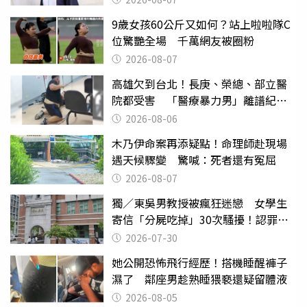
9歲女孩60公斤又如何？站上啦啦隊C
位驚艷全場 千萬網友被圈粉
2026-08-07
高雄欠到台北！長庚、榮總、部立醫
院都受害 「醫療暴力男」離譜紀錄
曝光
2026-08-06
木乃伊命案再添疑點！命理師赴現場
遇天候驟變 驚喊：死者還有冤屈
2026-08-07
獨／東吳男教授被瘋狂迷戀 女學生
寄信「分屍吃掉」30次騷擾！認罪免
關
2026-07-30
她公開恐怖飛行經歷！搭機睡醒褲子
濕了 鄰座男趁熟睡猥褻還疑留體液
2026-08-05