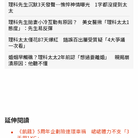
理科先生沉默3天發聲…憔悴神情曝光 1字都沒提到太
太
理科先生拋妻小冷互動有原因？ 美女醫揪「理科太太1
態度」：先生易反彈
理科太太僅花87天爆紅 錯誤百出屢受質疑「4大爭議
一次看」
婚姻早觸礁？理科太太2年前認「想過要離婚」 親揭崩
潰原因：他聽不懂
延伸閱讀
《飢餓》5周年企劃險連環車禍 峮峮體力不支「3
天甩1KG」