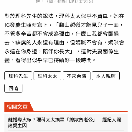
解。（圖／翻攝自理科太太IG）
對於理科先生的說法，理科太太似乎不買單，她在
IG發慶生照時寫下，「翻山越嶺才能見兒子一面，
不管多辛苦都不會成為理由，什麼山我都會翻過
去。缺席的人永遠有理由，但媽咪不會有，媽咪會
永遠在你身邊，陪伴你長大」，這對夫妻關係生
變，看得出似乎早已持續好一段時間。
理科先生
理科太太
不來台灣
本人親解
回嗆
相關文章
離婚導火線？理科太太挨轟「總欺負老公」 經紀人闢
謠揭主因