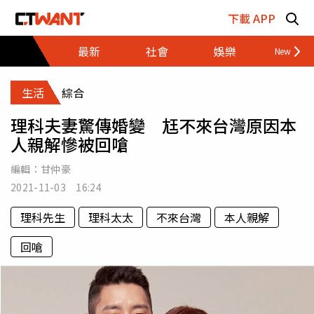
跳至主要內容區塊
下載 APP
最新
社會
娛樂
財經
生活
綜合
理科夫妻驚傳婚變 尪不來台灣原因本
人親解慘被回嗆
編輯：
甘仲豪
2021-11-03 16:24
理科先生
理科太太
不來台灣
本人親解
回嗆