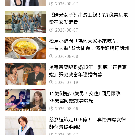
2026-08-07
《陽光女子》串流上線！7.7億票房電
影在家就能看
2026-08-07
松屋小編問「為何大家不來吃？」
一票人點出3大問題：滿手好牌打到爛
2026-08-08
吳宗憲突認離婚12年 起底「正牌憲
嫂」張葳葳當年隱婚內幕
2026-07-19
15歲倒追27歲男！交往1個月懷孕
36歲當阿嬤故事曝光
2026-08-06
慈濟遭詐走10.6億！ 李怡貞曝女律
師背景提4疑點
2026-08-07