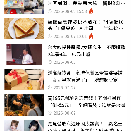
乘客崩潰：差點丟大臉 醫揭3類人
別亂喝
2026-08-08 15:53
坐擁百萬存款仍不敢花！74歲獨居
翁「1餐只吃1片吐司」 半年後暴
瘦嚇壞女兒
2026-08-07 12:01
台大教授性騷擾2女研究生！不服解聘
2年爭4年 結局出爐
2026-08-05
送高級禮盒、名牌保養品全被婆婆嫌
「女兒早就買過了」 媳婦超心寒
2026-07-27
買195元鹹酥雞忘帶錢！老闆神操作
「倒找5元」 全網看哭：這就是台灣
2026-08-07
寬魚營收衰退原因太誠實！「點名王
心凌、楊丞琳」網笑翻：財報透明度