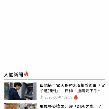
人氣新聞
母親過世當天提領206萬辦後事「父
子遭判刑」 律師：搶錢先下手是
罪
2026-08-07 09:55
飛機餐發這果汁爆「廁所之亂」？