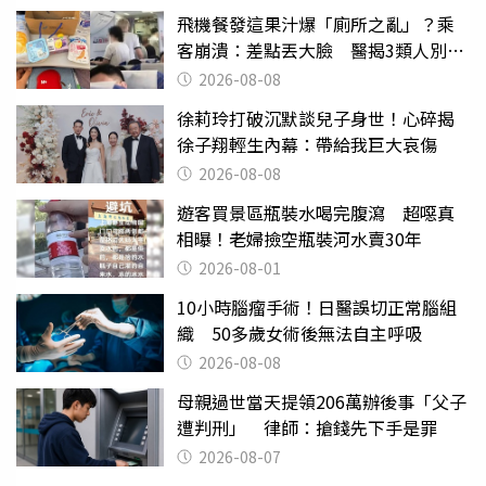
飛機餐發這果汁爆「廁所之亂」？乘
客崩潰：差點丟大臉 醫揭3類人別亂
喝
2026-08-08
徐莉玲打破沉默談兒子身世！心碎揭
徐子翔輕生內幕：帶給我巨大哀傷
2026-08-08
遊客買景區瓶裝水喝完腹瀉 超噁真
相曝！老婦撿空瓶裝河水賣30年
2026-08-01
10小時腦瘤手術！日醫誤切正常腦組
織 50多歲女術後無法自主呼吸
2026-08-08
母親過世當天提領206萬辦後事「父子
遭判刑」 律師：搶錢先下手是罪
2026-08-07