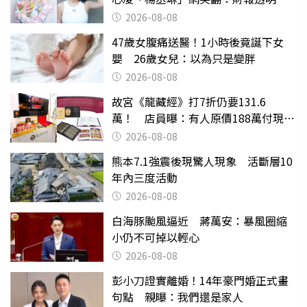
滿分
2026-08-08
47歲女腹痛送醫！1小時後竟誕下女
嬰 26歲女兒：以為只是變胖
2026-08-08
故宮《龍藏經》打7折仍要131.6
萬！ 店員曝：有人原價188萬付現購
買
2026-08-08
熊本7.1強震後現驚人現象 活斷層10
年內三度活動
2026-08-08
白海豚颱風逼近 蔣萬安：暴風圈縮
小仍不可掉以輕心
2026-08-08
彭小刀證實離婚！14年豪門婚正式畫
句點 親曝：我們還是家人