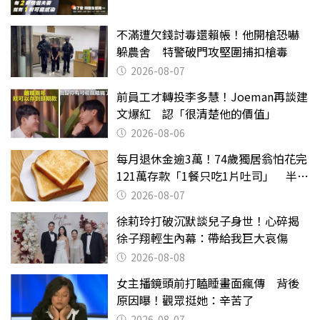
不滿遭欠錢討毒還賴帳！他開槍恐嚇
躲農舍 特警破門攻堅圍捕扣槍毒
2026-08-07
前員工才轉投李多慧！Joeman再談建
文爆紅 認「很清楚他的價值」
2026-08-06
每月退休金逾3萬！74歲獨居翁怕花完
121萬存款「1餐只吃1片吐司」 半年
後暴瘦嚇壞女兒
2026-08-07
徐莉玲打破沉默談兒子身世！心碎揭
徐子翔輕生內幕：帶給我巨大哀傷
2026-08-08
女主播鏡頭前打瞌睡畫面瘋傳 背後
原因曝！觀眾挺她：辛苦了
2026-08-07