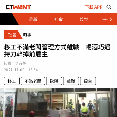
跳至主要內容區塊
下載 APP
最新
社會
娛樂
財經
社會
時事
移工不滿老闆管理方式離職 喝酒巧遇
持刀幹掉前雇主
記者：
李卉婷
2021-11-09 16:54
移工
不滿老闆
砍殺
離職
雇主