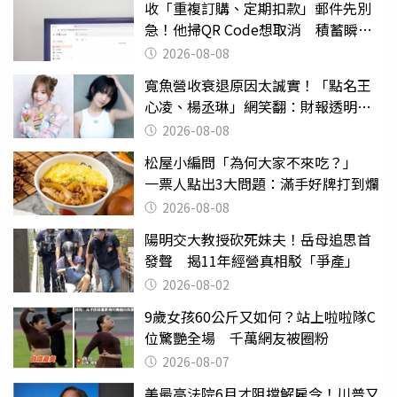
收「重複訂購、定期扣款」郵件先別
急！他掃QR Code想取消 積蓄瞬間
蒸發
2026-08-08
寬魚營收衰退原因太誠實！「點名王
心凌、楊丞琳」網笑翻：財報透明度
滿分
2026-08-08
松屋小編問「為何大家不來吃？」
一票人點出3大問題：滿手好牌打到爛
2026-08-08
陽明交大教授砍死妹夫！岳母追思首
發聲 揭11年經營真相駁「爭產」
2026-08-02
9歲女孩60公斤又如何？站上啦啦隊C
位驚艷全場 千萬網友被圈粉
2026-08-07
美最高法院6月才阻擋解雇令！川普又