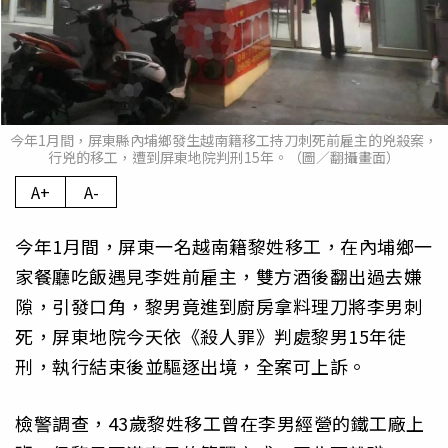
今年1月間，屏東縣內埔鄉發生越南籍移工持刀刺死前雇主的兇殺案，
行兇的移工，遭到屏東地院判刑15年。（圖／翻攝畫面）
A+
A-
今年1月間，屏東一名越南籍黎姓移工，在內埔鄉一
家餐廳吃飯遇見李姓前雇主，雙方酒後翻出過去嫌
隙，引發口角，黎男竟進到廚房拿料理刀將李男刺
死，屏東地院今天依《殺人罪》判處黎男15年徒
刑，執行結束後並驅逐出境，全案可上訴。
檢警調查，43歲黎姓移工曾在李男經營的鐵工廠上