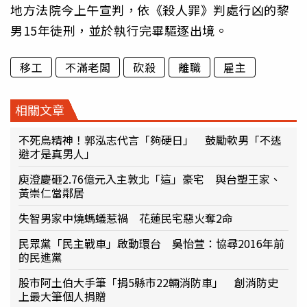
地方法院今上午宣判，依《殺人罪》判處行凶的黎
男15年徒刑，並於執行完畢驅逐出境。
移工
不滿老闆
砍殺
離職
雇主
相關文章
不死鳥精神！郭泓志代言「夠硬日」 鼓勵軟男「不逃
避才是真男人」
庾澄慶砸2.76億元入主敦北「這」豪宅 與台塑王家、
黃崇仁當鄰居
失智男家中燒螞蟻惹禍 花蓮民宅惡火奪2命
民眾黨「民主戰車」啟動環台 吳怡萱：協尋2016年前
的民進黨
股市阿土伯大手筆「捐5縣市22輛消防車」 創消防史
上最大筆個人捐贈