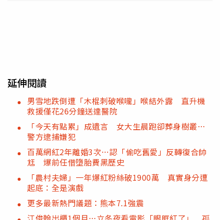
延伸閱讀
男雪地跌倒遭「木棍刺破喉嚨」喉結外露 直升機
救援僅花26分鐘送達醫院
「今天有點累」成遺言 女大生晨跑卻葬身樹叢…
警方逮捕嫌犯
百萬網紅2年離婚3次…認「偷吃舊愛」反轉復合帥
尪 爆前任借墮胎費黑歷史
「農村夫婦」一年爆紅粉絲破1900萬 真實身分遭
起底：全是演戲
更多最新熱門議題：熊本7.1強震
江俊翰出櫃1個月…立冬夜看電影「眼眶紅了」 孤