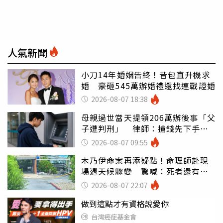
人氣新聞
小刀14年婚姻告終！昔包直升機求
婚 豪砸545萬辦婚禮還找連戰證婚
2026-08-07 18:38
母親過世當天提領206萬辦後事「父
子遭判刑」 律師：搶錢先下手是
罪
2026-08-07 09:55
木乃伊命案再添疑點！命理師赴現
場遇天候驟變 驚喊：死者還有冤
屈
2026-08-07 22:07
做到這點才有資格說愛你
台灣癌症基金會