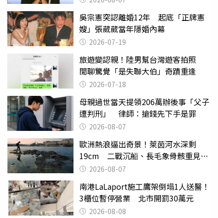
吳宗憲突認離婚12年 起底「正牌憲
嫂」張葳葳當年隱婚內幕
2026-07-19
旅遊變認親！陸男幫台灣遊客拍照
閒聊驚覺「是失聯大伯」奇蹟重逢
2026-07-18
母親過世當天提領206萬辦後事「父子
遭判刑」 律師：搶錢先下手是罪
2026-08-07
歐洲熱浪逼出奇景！萊茵河水深剩
19cm 二戰沉船、長毛象骨骸重見天
日
2026-08-07
南港LaLaport施工鷹架倒塌1人送醫！
3櫃位暫停營業 北市開罰30萬元
2026-08-08