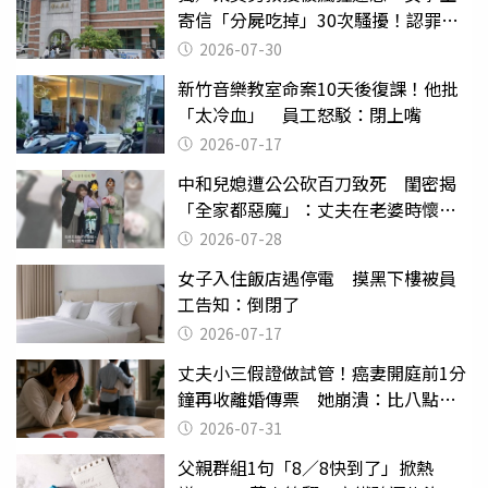
寄信「分屍吃掉」30次騷擾！認罪免
關
2026-07-30
新竹音樂教室命案10天後復課！他批
「太冷血」 員工怒駁：閉上嘴
2026-07-17
中和兒媳遭公公砍百刀致死 閨密揭
「全家都惡魔」：丈夫在老婆時懷孕
摔東西
2026-07-28
女子入住飯店遇停電 摸黑下樓被員
工告知：倒閉了
2026-07-17
丈夫小三假證做試管！癌妻開庭前1分
鐘再收離婚傳票 她崩潰：比八點檔
還扯
2026-07-31
父親群組1句「8／8快到了」掀熱