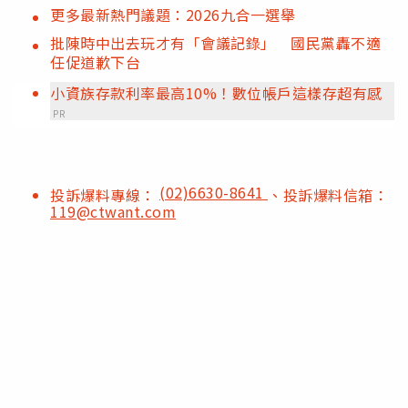
更多最新熱門議題：2026九合一選舉
批陳時中出去玩才有「會議記錄」 國民黨轟不適
任促道歉下台
小資族存款利率最高10%！數位帳戶這樣存超有感
PR
(02)6630-8641
投訴爆料專線：
、投訴爆料信箱：
119@ctwant.com