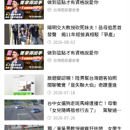
做到這點才有資格說愛你
台灣癌症基金會
陽明交大教授砍死妹夫！岳母追思首
發聲 揭11年經營真相駁「爭產」
2026-08-02
做到這點才有資格說愛你
台灣癌症基金會
旅遊變認親！陸男幫台灣遊客拍照
閒聊驚覺「是失聯大伯」奇蹟重逢
2026-07-18
台中女遛狗走斑馬線遭撞亡！母慟
「女兒隨媽祖修行去了」 駕駛過失
致死判9月
2026-07-26
獨／東吳男教授被瘋狂迷戀 女學生