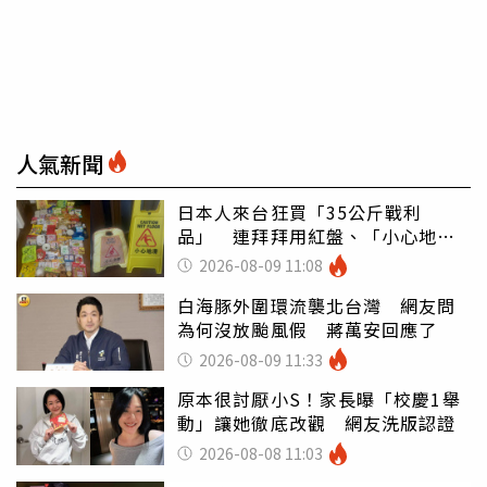
人氣新聞
日本人來台狂買「35公斤戰利
品」 連拜拜用紅盤、「小心地
滑」告示牌也帶回家
2026-08-09 11:08
白海豚外圍環流襲北台灣 網友問
為何沒放颱風假 蔣萬安回應了
2026-08-09 11:33
原本很討厭小S！家長曝「校慶1舉
動」讓她徹底改觀 網友洗版認證
2026-08-08 11:03