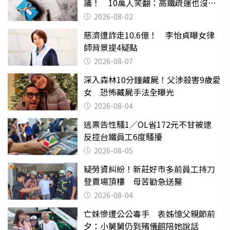
議！ 10萬人笑翻：高鐵疏運也沒列
父親節
2026-08-02
慈濟遭詐走10.6億！ 李怡貞曝女律
師背景提4疑點
2026-08-07
深入森林10分鐘藏屍！父涉殺害9歲愛
女 恐怖藏屍手法全曝光
2026-08-04
逃票告性騷1／OL省172元不甘被逮
反控台鐵員工6度騷擾
2026-08-05
疑勞資糾紛！新莊好市多前員工持刀
登賣場頂樓 母苦勸急送醫
2026-08-04
亡妹慘遭公公毒手 表姊憶父親節前
夕：小舅舅仍到殯儀館陪她說話