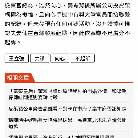
檢察官認為，雖然向心、龔青背後所屬公司投資架
構極為複雜，且向心手機中有與大陸官員間接聯繫
的紀錄，但未發現有任何可疑活動，沒有證據可推
認夫妻倆在台灣發展組織，因此依罪嫌不足處分不
起訴。
王立強
共諜
向心
不起訴
相關文章
「富察皇后」董潔《請你原諒我》拍出婚外情 和梁朝
偉傳緋聞遭劉嘉玲封殺
反萊豬公車廣告高雄看不到卡在市府？高市府否認知情
稱陳時中歡唱有女陪侍是抹黑 民進黨要求朱立倫公開
道歉
透納與戈貝爾上演全武行 4人被驅逐溜馬還是贏