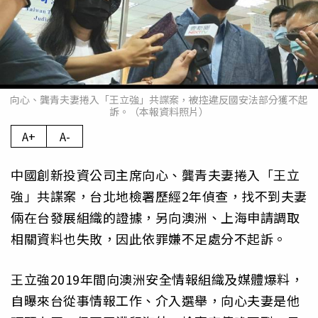
向心、龔青夫妻捲入「王立強」共諜案，被控違反國安法部分獲不起
訴。（本報資料照片）
A+
A-
中國創新投資公司主席向心、龔青夫妻捲入「王立
強」共諜案，台北地檢署歷經2年偵查，找不到夫妻
倆在台發展組織的證據，另向澳洲、上海申請調取
相關資料也失敗，因此依罪嫌不足處分不起訴。
王立強2019年間向澳洲安全情報組織及媒體爆料，
自曝來台從事情報工作、介入選舉，向心夫妻是他