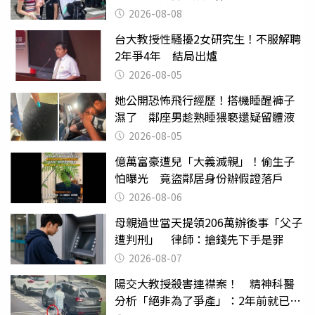
2026-08-08
台大教授性騷擾2女研究生！不服解聘
2年爭4年 結局出爐
2026-08-05
她公開恐怖飛行經歷！搭機睡醒褲子
濕了 鄰座男趁熟睡猥褻還疑留體液
2026-08-05
億萬富豪遭兒「大義滅親」！偷生子
怕曝光 竟盜鄰居身份辦假證落戶
2026-08-06
母親過世當天提領206萬辦後事「父子
遭判刑」 律師：搶錢先下手是罪
2026-08-07
陽交大教授殺害連襟案！ 精神科醫
分析「絕非為了爭產」：2年前就已言