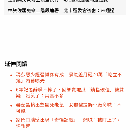
林昶佐罷免案二階段連署 北市選委會初審：未通過
延伸閱讀
瑪莎惡少經營博弈有成 景氣差月砸70萬「屹立不
搖」內幕曝光
6年記者辭職不幹了…回鄉賣地瓜「銷售破億」被質
疑 她笑了：其實不多
蕃茄醬擠出整隻死老鼠 女嚇傻投訴…廠商喊：不
可能
家門口牆壁出現「奇怪記號」 網喊：被盯上了，
快報警