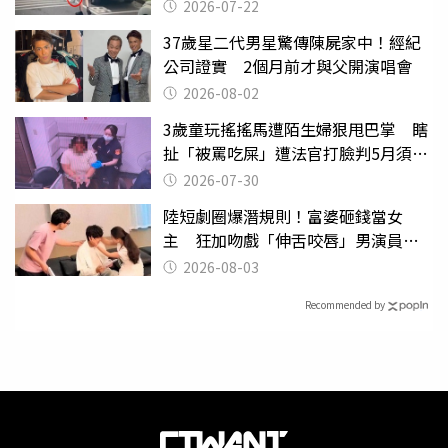
行詭異
2026-07-22
37歲星二代男星驚傳陳屍家中！經紀
公司證實 2個月前才與父開演唱會
2026-08-02
3歲童玩搖搖馬遭陌生婦狠甩巴掌 瞎
扯「被罵吃屎」遭法官打臉判5月須入
監
2026-07-30
陸短劇圈爆潛規則！富婆砸錢當女
主 狂加吻戲「伸舌咬唇」男演員崩
潰
2026-08-03
Recommended by