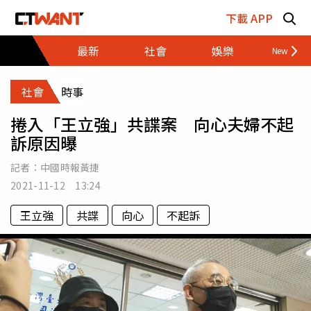
跳至主要內容區塊
下載 APP
最新
社會
娛樂
財經
社會
時事
捲入「王立強」共諜案 向心夫婦不起
訴原因曝
記者：
中國時報黃捷
2021-11-12 13:24
王立強
共諜
向心
不起訴