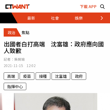
跳至主要內容區塊
下載 APP
最新
社會
娛樂
財經
政治
焦點
出國者白打高端 沈富雄：政府應向國
人致歉
記者：
吳婉瑜
2021-11-15 12:02
高端
疫苗
接種
沈富雄
政府
指揮中心