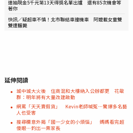
連抽現金5千元第13天得獎名單出爐 還有85次機會等
著你
快訊／疑超車不慎！北市聯結車撞機車 阿嬤載女童雙
雙遭輾斃
延伸閱讀
城中城大火後 住商混和大樓納入公辦都更 花敬
群：明年將有大量改建啟動
網罵「天天賣假貨」 Kevin老師喊冤…驚爆多名藝
人也受害
搜尋欄意外揭「國一少女的小煩惱」 媽媽看完超
傻眼…釣出一票家長