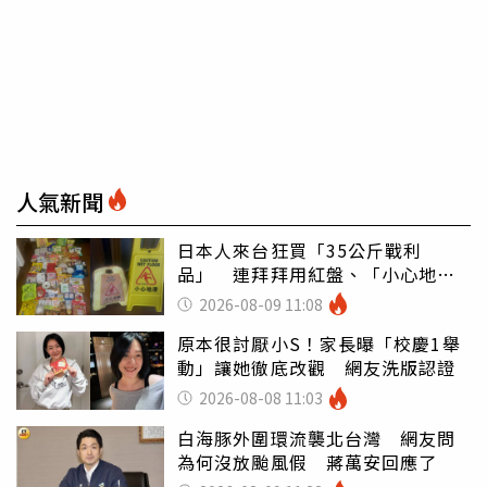
人氣新聞
日本人來台狂買「35公斤戰利
品」 連拜拜用紅盤、「小心地
滑」告示牌也帶回家
2026-08-09 11:08
原本很討厭小S！家長曝「校慶1舉
動」讓她徹底改觀 網友洗版認證
2026-08-08 11:03
白海豚外圍環流襲北台灣 網友問
為何沒放颱風假 蔣萬安回應了