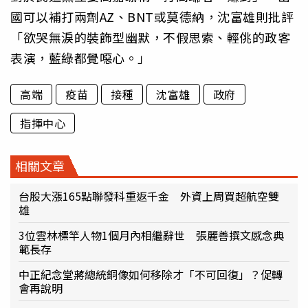
國可以補打兩劑AZ、BNT或莫德納，沈富雄則批評
「欲哭無淚的裝飾型幽默，不假思索、輕佻的政客
表演，藍綠都覺噁心。」
高端
疫苗
接種
沈富雄
政府
指揮中心
相關文章
台股大漲165點聯發科重返千金 外資上周買超航空雙
雄
3位雲林標竿人物1個月內相繼辭世 張麗善撰文感念典
範長存
中正紀念堂蔣總統銅像如何移除才「不可回復」？促轉
會再說明