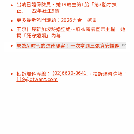
出軌已婚保險員…她19歲生第1胎「第3胎才扶
正」 22年狂生9寶
更多最新熱門議題：2026九合一選舉
王泉仁爆新加坡秘婚空姐…麻衣霸氣宣示主權 她
揭「死守婚姻」內幕
成為AI時代的道德駭客！一次拿到三張資安證照
PR
(02)6630-8641
投訴爆料專線：
、投訴爆料信箱：
119@ctwant.com