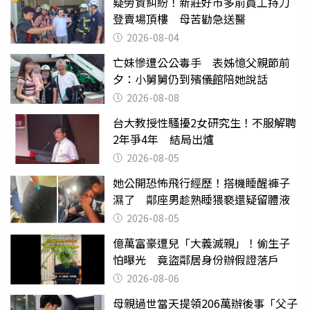
疑勞資糾紛！新莊好市多前員工持刀
登賣場頂樓 母苦勸急送醫
2026-08-04
亡妹慘遭公公毒手 表姊憶父親節前
夕：小舅舅仍到殯儀館陪她說話
2026-08-08
台大教授性騷擾2女研究生！不服解聘
2年爭4年 結局出爐
2026-08-05
她公開恐怖飛行經歷！搭機睡醒褲子
濕了 鄰座男趁熟睡猥褻還疑留體液
2026-08-05
億萬富豪遭兒「大義滅親」！偷生子
怕曝光 竟盜鄰居身份辦假證落戶
2026-08-06
母親過世當天提領206萬辦後事「父子