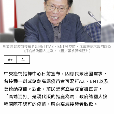
對於高端疫苗接種者出國可打AZ、BNT等疫苗，沈富雄要求政府應為
白打疫苗為國人道歉。（圖／報系資料照片）
A+
A-
中央疫情指揮中心日前宣布，因應民眾出國需求，
曾接種一劑或劑劑高端疫苗者可混打AZ、BNT以及
莫德納疫苗。對此，前民進黨立委沈富雄直言，
「高端混打」是現代版的指鹿為馬，政府讓國人接
種國際不認可的疫苗，應向高端接種者致歉。