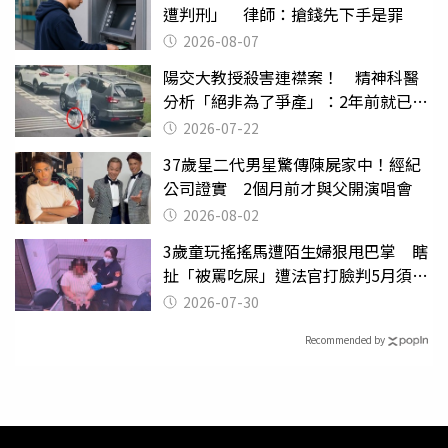
遭判刑」 律師：搶錢先下手是罪
2026-08-07
陽交大教授殺害連襟案！ 精神科醫
分析「絕非為了爭產」：2年前就已言
行詭異
2026-07-22
37歲星二代男星驚傳陳屍家中！經紀
公司證實 2個月前才與父開演唱會
2026-08-02
3歲童玩搖搖馬遭陌生婦狠甩巴掌 瞎
扯「被罵吃屎」遭法官打臉判5月須入
監
2026-07-30
Recommended by