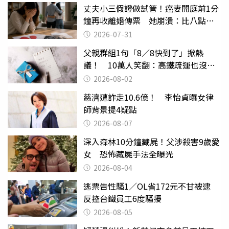
丈夫小三假證做試管！癌妻開庭前1分
鐘再收離婚傳票 她崩潰：比八點檔
還扯
2026-07-31
父親群組1句「8／8快到了」掀熱
議！ 10萬人笑翻：高鐵疏運也沒列
父親節
2026-08-02
慈濟遭詐走10.6億！ 李怡貞曝女律
師背景提4疑點
2026-08-07
深入森林10分鐘藏屍！父涉殺害9歲愛
女 恐怖藏屍手法全曝光
2026-08-04
逃票告性騷1／OL省172元不甘被逮
反控台鐵員工6度騷擾
2026-08-05