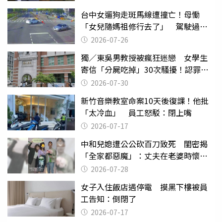
台中女遛狗走斑馬線遭撞亡！母慟
「女兒隨媽祖修行去了」 駕駛過失
致死判9月
2026-07-26
獨／東吳男教授被瘋狂迷戀 女學生
寄信「分屍吃掉」30次騷擾！認罪免
關
2026-07-30
新竹音樂教室命案10天後復課！他批
「太冷血」 員工怒駁：閉上嘴
2026-07-17
中和兒媳遭公公砍百刀致死 閨密揭
「全家都惡魔」：丈夫在老婆時懷孕
摔東西
2026-07-28
女子入住飯店遇停電 摸黑下樓被員
工告知：倒閉了
2026-07-17