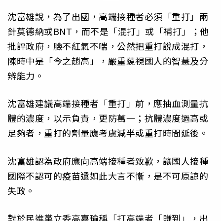
沈富雄說，為了出國，高端接種者必須「重打」兩
針莫德納或BNT，而不是「混打」或「補打」；他
批評政府，臉不紅氣不喘，公然把重打說成混打，
陳時中是「今之趙高」，嚴重藐視國人的智慧及分
辨能力。
沈富雄建議高端接種者「重打」前，應抽血測量抗
體的濃度，以示負責，更防萬一；抗體濃度過高或
足夠者，重打的劑量應考慮減半或重打時間延後。
沈富雄認為政府應向高端接種者致歉，讓國人接種
國際不認可的疫苗還如此大言不慚，是不可原諒的
失政。
對於民進黨立委高嘉瑜稱「打高端者「賺到」，出