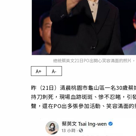
總統蔡英文21日PO出開心笑容滿面的照片
A+
A-
昨（21日）清晨桃園市龜山區一名30歲
持刀刺死，現場血跡斑斑、慘不忍睹，引
聲，還在PO出多張參加活動、笑容滿面