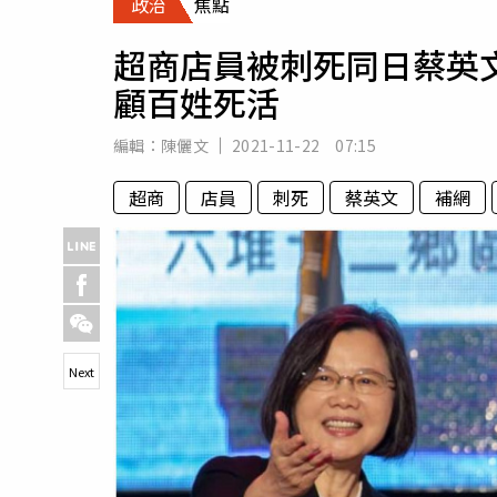
政治
焦點
人物
汽車
超商店員被刺死同日蔡英
專欄
顧百姓死活
房產新勢力
編輯：
陳儷文
2021-11-22 07:15
超商
店員
刺死
蔡英文
補網
Next