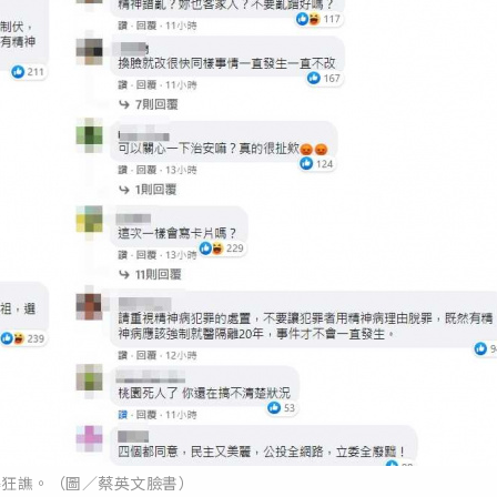
爆狂譙。（圖／蔡英文臉書）