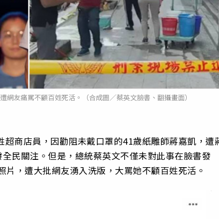
，遭網友痛罵不顧百姓死活。（合成圖／蔡英文臉書、翻攝畫面）
蔡姓超商店員，因勸阻未戴口罩的41歲紙雕師蔣嘉凱，遭
發全民關注。但是，總統蔡英文不僅未對此事在臉書發
的照片，遭大批網友湧入洗版，大罵她不顧百姓死活。