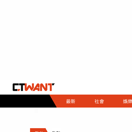
社會首頁
娛樂首頁
財經首頁
政
:::
最新
社會
娛
時事
即時
熱線
:::
直擊
大條
人物
調查
專題
３Ｃ