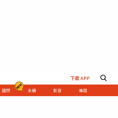
下載 APP
國際
永續
影音
專題