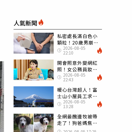
人氣新聞
私密處長滿白色小
顆粒！20歲男崩潰
2026-08-05
求診 醫曝5大真相
22:10
別再誤會
開會照意外變網紅
照！女公務員妝容
2026-08-05
掀2千則留言 本人
22:43
怒嗆：化妝有錯嗎
暖心台灣超人！富
士山小屋員工求助
2026-08-05
「想活下去」 山
13:28
友狂背物資上山：
台灣真的是寶島
全網最醜邊牧被帶
走了！狗爸媽焦慮
到送醫 農場急喊
2026-08-05 17:25