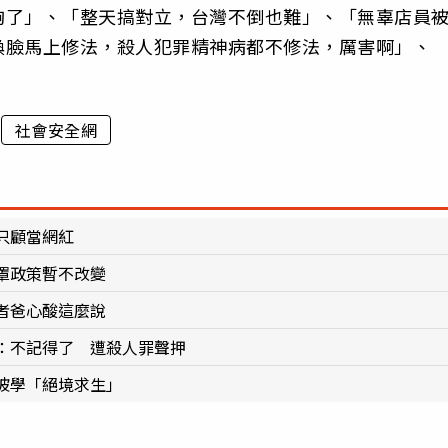
夠了」、「整天搞對立，台灣不倒也難」、「無辜店員
換臉馬上修法，殺人犯罪精神病都不修法，厲害啊」、
。
社會安全網
只顧當網紅
罩政策暫不改變
者爸心酸這麼說
：不記得了 遭殺人罪聲押
坡學「絕境求生」