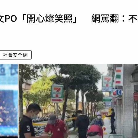
寵物
文PO「開心燦笑照」 網罵翻：不
運勢
運動
梅酒
社會安全網