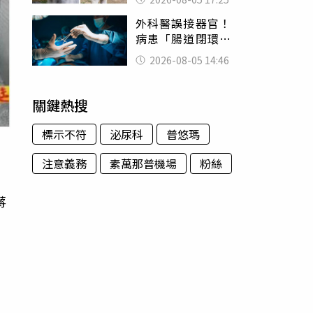
一句話
外科醫誤接器官！
病患「腸道閉環」
無法排便險死 同
2026-08-05 14:46
行看傻：糟糕至極
關鍵熱搜
標示不符
泌尿科
普悠瑪
注意義務
素萬那普機場
粉絲
蔣