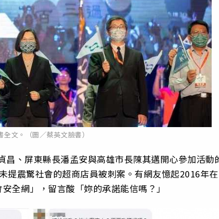
書全文。（圖／蔡英文臉書）
蘇貞昌、屏東縣長潘孟安與高雄市長陳其邁開心參加活動
未提震驚社會的超商店員被刺案。有網友憶起2016年在
會安全網」，留言酸「妳的承諾能信嗎？」