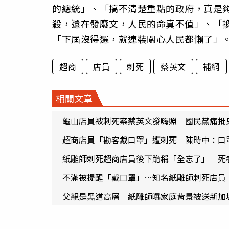
的總統」、「搞不清楚重點的政府，真是
殺，還在發廢文，人民的命真不值」、「
「下屆沒得選，就連裝關心人民都懶了」
超商
店員
刺死
蔡英文
補網
相關文章
龜山店員被刺死案蔡英文發嗨照 國民黨痛批
超商店員「勸客戴口罩」遭刺死 陳時中：口
紙雕師刺死超商店員後下跪稱「全忘了」 死
不滿被提醒「戴口罩」…知名紙雕師刺死店員
父親是黑道高層 紙雕師曝家庭背景被送新加