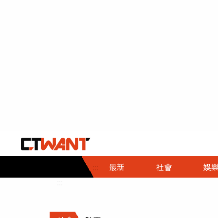
社會首頁
娛樂首頁
財經首頁
政
:::
最新
社會
娛
時事
即時
熱線
:::
直擊
大條
人物
調查
專題
３Ｃ