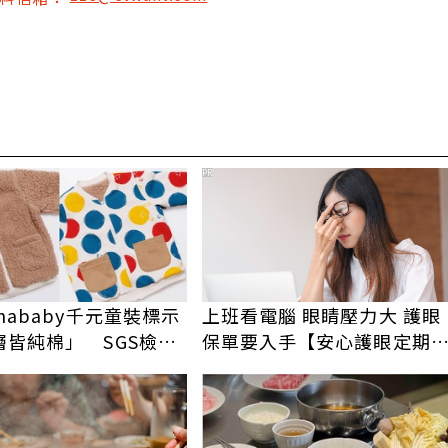
PR
hababy千元童裝標示
上班看電腦 眼睛壓力大 護眼
層皆純棉」 SGS檢測
保單要入手【安心護眼定期
內裡100%聚酯纖維
睛險】