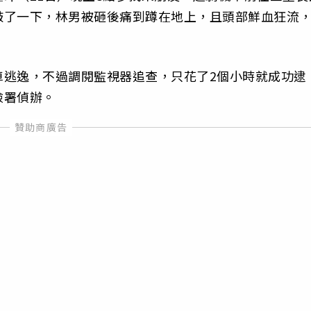
敲了一下，林男被砸後痛到蹲在地上，且頭部鮮血狂流
車逃逸，不過調閱監視器追查，只花了2個小時就成功逮
檢署偵辦。