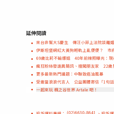
延伸閱讀
來台非幫大S慶生 傳汪小菲上法院談離婚
伊斯坦堡網紅大黃狗輕軌上亂便便？ 市
69歲比莉不輸娜姐 40年前辣照曝光：
瘋狂粉絲發詭異簡訊、擅闖朋友家 22歲
更多最新熱門議題：中聯致癌油風暴
受邀當浪浪代言人 公益團體寄信「1句
一起來玩 楓之谷世界 Artale 吧！
(02)6630-8641
投訴爆料專線：
、投訴