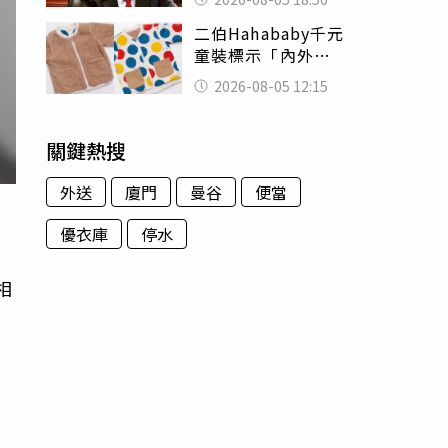
除：我看不起你
二伯Hahababy千元
童裝標示「內外層
皆純棉」 SGS檢
2026-08-05 12:15
測證明：內裡100%
聚酯纖維
關鍵熱搜
外送
廈門
曼谷
便當
優衣庫
停水
相
個
，