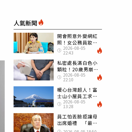
人氣新聞
開會照意外變網紅
照！女公務員妝容
2026-08-05
掀2千則留言 本人
22:43
怒嗆：化妝有錯嗎
私密處長滿白色小
顆粒！20歲男崩潰
2026-08-05
求診 醫曝5大真相
22:10
別再誤會
暖心台灣超人！富
士山小屋員工求助
2026-08-05
「想活下去」 山
13:28
友狂背物資上山：
台灣真的是寶島
員工怕丟臉拒讓母
出席婚禮 「最愛
發錢老闆」震怒開
2026-08-05 18:50