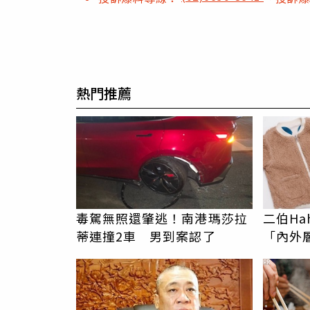
熱門推薦
毒駕無照還肇逃！南港瑪莎拉
二伯Ha
蒂連撞2車 男到案認了
「內外
證明：
PR