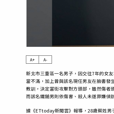
A+
A-
新北市三重區一名男子，因交往7年的女
當不滿，加上曾與該名現任男友在臉書發
教訓，決定當街攻擊對方頭部，雖然傷者
而該名鐵鎚男則依傷害、殺人未遂罪嫌偵
據《ETtoday新聞雲》報導，28歲蔡