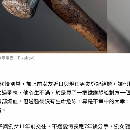
（示意圖／Pixabay）
友移情別戀，加上前女友近日與現任男友登記結婚，讓他
生過爭執，他心生不滿，於是買了一把鐵鎚想給對方一
頭部爆血，但送醫後沒有生命危險，算是不幸中的大幸
辦。
姓男子與劉女11年前交往，不過愛情長跑7年後分手，劉女隨