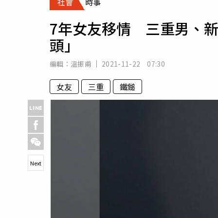
社會
時事
人物
汽車
7年女友移情 三重男、
專欄
頭」
房產新勢力
編輯：
溫振甫
2021-11-22 07:30
女友
三重
鐵鎚
Next