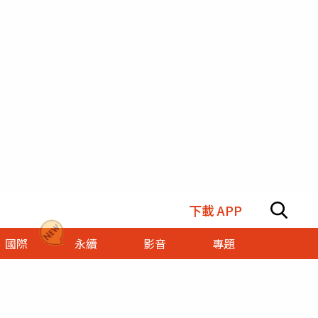
下載 APP
國際
永續
影音
專題