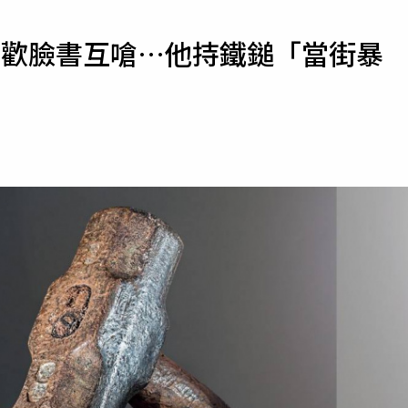
寵物
新歡臉書互嗆…他持鐵鎚「當街暴
運勢
運動
梅酒