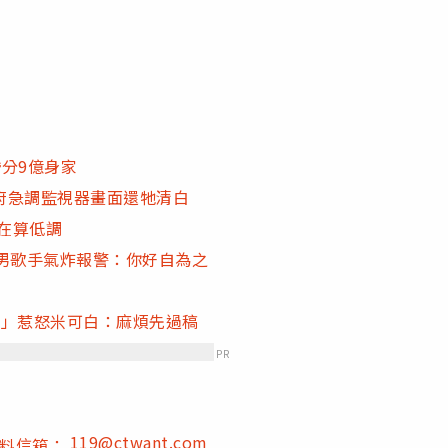
分9億身家
府急調監視器畫面還牠清白
現在算低調
男歌手氣炸報警：你好自為之
話」惹怒米可白：麻煩先過稿
PR
119@ctwant.com
爆料信箱：