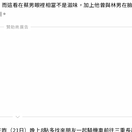
，而這看在蔡男眼裡相當不是滋味，加上他曾與林男在
訓。
昨（21日）晚上8點多找來朋友一起騎機車前往三重長