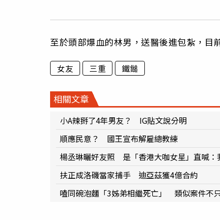
至於頭部爆血的林男，送醫後進包紮，目
女友
三重
鐵鎚
相關文章
小A辣掰了4年男友？ IG貼文說分明
順應民意？ 國王宣布解雇總教練
楊丞琳曬好友照 是「香港大咖女星」直喊：我
扶正成洛磯當家捕手 迪亞茲獲4億合約
嗑同碗泡麵「3姊弟相繼死亡」 類似案件不