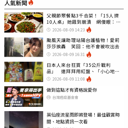
人氣新聞
父親節聚餐點3千合菜！「15人擠
10人桌」她餓到崩潰 網傻眼：讓
店家看笑話
2026-08-09 14:23
颱風天讓助理站陽台護植物！愛莉
莎莎挨轟 笑回：他不會被吹出去
2026-08-09 16:31
日本人來台狂買「35公斤戰利
品」 連拜拜用紅盤、「小心地
滑」告示牌也帶回家
2026-08-09 11:08
做到這點才有資格說愛你
台灣癌症基金會
英仙座流星雨即將登場！最佳觀賞時
間、地點資訊一次看