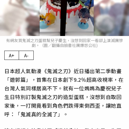
有網友買鬼滅之刃蛋糕幫兒子慶生，沒想到回家一看卻上演滅團慘
劇。（圖∕翻攝自臉書社團爆怨公社)
A+
A-
日本超人氣動漫《鬼滅之刃》近日播出第二季動畫
「遊郭篇」，首集在日本創下9.2％超高收視率，在
台灣人氣同樣居高不下。就有一位媽媽為慶祝兒子
生日特別訂製鬼滅之刃的造型蛋糕，沒想到自取回
家後，一打開竟看到角色們跌得東倒西歪，讓她直
呼：「鬼滅真的全滅了」。