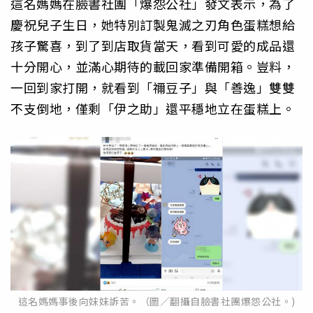
這名媽媽在臉書社團「爆怨公社」發文表示，為了
慶祝兒子生日，她特別訂製鬼滅之刃角色蛋糕想給
孩子驚喜，到了到店取貨當天，看到可愛的成品還
十分開心，並滿心期待的載回家準備開箱。豈料，
一回到家打開，就看到「禰豆子」與「善逸」雙雙
不支倒地，僅剩「伊之助」還平穩地立在蛋糕上。
這名媽媽事後向妹妹訴苦。（圖∕翻攝自臉書社團爆怨公社。)