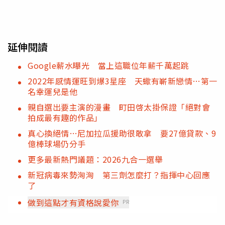
延伸閱讀
Google薪水曝光 當上這職位年薪千萬起跳
2022年感情運旺到爆3星座 天蠍有嶄新戀情…第一
名幸運兒是他
親自選出要主演的漫畫 町田啓太掛保證「絕對會
拍成最有趣的作品」
真心換絕情…尼加拉瓜援助很敢拿 要27億貸款、9
億棒球場仍分手
更多最新熱門議題：2026九合一選舉
新冠病毒來勢洶洶 第三劑怎麼打？指揮中心回應
了
做到這點才有資格說愛你
PR