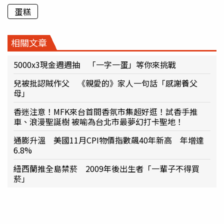
蛋糕
相關文章
5000x3現金週週抽 「一字一蛋」等你來挑戰
兒被批認賊作父 《親愛的》家人一句話「感謝養父
母」
香迷注意！MFK來台首間香氛市集超好逛！試香手推
車、浪漫聖誕樹 被喻為台北市最夢幻打卡聖地！
通膨升溫 美國11月CPI物價指數飆40年新高 年增達
6.8%
紐西蘭推全島禁菸 2009年後出生者「一輩子不得買
菸」