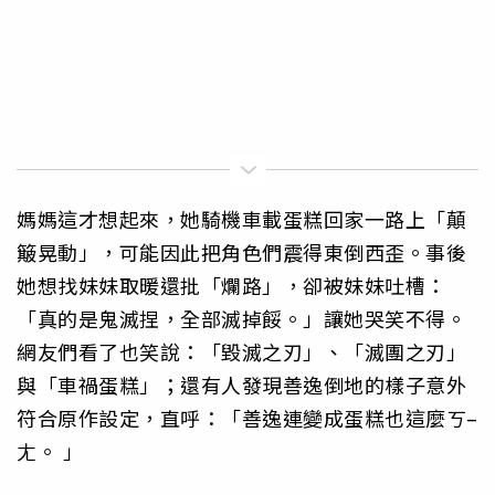
媽媽這才想起來，她騎機車載蛋糕回家一路上「顛
簸晃動」，可能因此把角色們震得東倒西歪。事後
她想找妹妹取暖還批「爛路」，卻被妹妹吐槽：
「真的是鬼滅捏，全部滅掉餒。」讓她哭笑不得。
網友們看了也笑說：「毀滅之刃」、「滅團之刃」
與「車禍蛋糕」；還有人發現善逸倒地的樣子意外
符合原作設定，直呼：「善逸連變成蛋糕也這麼ㄎ–
ㄤ。 」