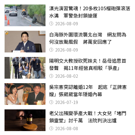
漢光演習驚魂！20多枚105榴砲彈滾落
水溝 軍警急封鎖搶運
2026-08-09
白海豚外圍環流襲北台灣 網友問為
何沒放颱風假 蔣萬安回應了
2026-08-09
陽明交大教授砍死妹夫！岳母追思首
發聲 揭11年經營真相駁「爭產」
2026-08-02
吳宗憲突認離婚12年 起底「正牌憲
嫂」張葳葳當年隱婚內幕
2026-07-19
老父出殯變爭產大戰！大女兒「堵門
鎖靈堂」討千萬 法院判決出爐
2026-08-08