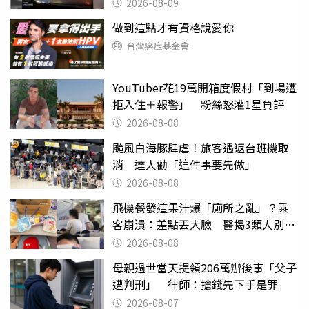
2026-08-09
做到這點才有資格說愛你
台灣癌症基金會
YouTuber花19萬開箱度假村「到場遭
拒入住＋報警」 粉絲怒灌1星負評
2026-08-08
颱風白海豚肆虐！旅客遇返台班機取
消 達人勸「這件事要先做」
2026-08-08
飛機餐發這果汁爆「廁所之亂」？乘
客崩潰：差點丟大臉 醫揭3類人別亂
喝
2026-08-08
母親過世當天提領206萬辦後事「父子
遭判刑」 律師：搶錢先下手是罪
2026-08-07