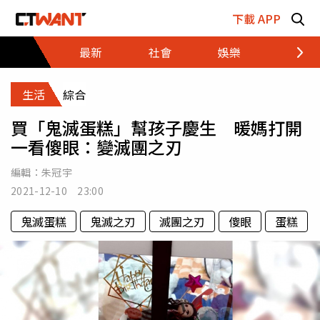
跳至主要內容區塊
下載 APP
最新
社會
娛樂
財經
生活
綜合
買「鬼滅蛋糕」幫孩子慶生 暖媽打開
一看傻眼：變滅團之刃
編輯：
朱冠宇
2021-12-10 23:00
鬼滅蛋糕
鬼滅之刃
滅團之刃
傻眼
蛋糕