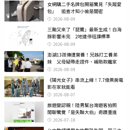
女網購二手名牌包開箱驚見「失蹤愛
包」 追查才知小偷是閨密
2026-08-09
三颱又來了「琵鷺」最新生成！白海
豚影響未完 2地達停班課標準
2026-08-09
澎湖13孩傳遭棄養！兄姊打工養弟
妹 父母疑帶走證件、補助款離家
2026-08-09
《陽光女子》串流上線！7.7億票房電
影在家就能看
2026-08-07
旅遊變認親！陸男幫台灣遊客拍照
閒聊驚覺「是失聯大伯」奇蹟重逢
2026-07-18