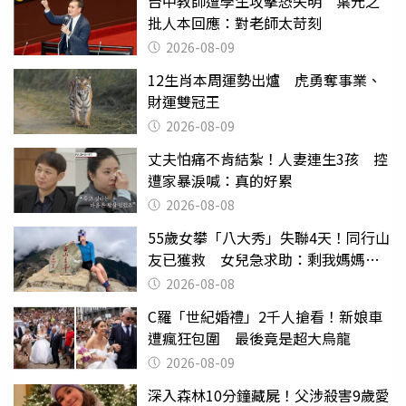
台中教師遭學生攻擊恐失明 葉元之
批人本回應：對老師太苛刻
2026-08-09
12生肖本周運勢出爐 虎勇奪事業、
財運雙冠王
2026-08-09
丈夫怕痛不肯結紮！人妻連生3孩 控
遭家暴淚喊：真的好累
2026-08-08
55歲女攀「八大秀」失聯4天！同行山
友已獲救 女兒急求助：剩我媽媽還
沒找到
2026-08-08
C羅「世紀婚禮」2千人搶看！新娘車
遭瘋狂包圍 最後竟是超大烏龍
2026-08-09
深入森林10分鐘藏屍！父涉殺害9歲愛