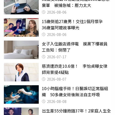
棄單 被捕急喊：壓力太大
2026-08-06
15歲倒追27歲男！交往1個月懷孕
36歲當阿嬤故事曝光
2026-08-06
女子入住飯店遇停電 摸黑下樓被員
工告知：倒閉了
2026-07-17
慈濟遭詐走10.6億！ 李怡貞曝女律
師背景提4疑點
2026-08-07
10小時腦瘤手術！日醫誤切正常腦組
織 50多歲女術後無法自主呼吸
2026-08-08
出生差55分鐘抱錯37年！2家庭人生全