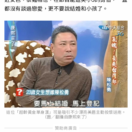
都沒有談過戀愛，更不要說結婚和小孩了。
這位「超齡黃金單身漢」可是吸引不少漂亮美眉主動投懷送抱。
（圖／翻攝自康熙來了）