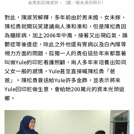
金馬影后陳淑芳。（圖／報系資料照片）
對此，陳淑芳解釋，多年前由於男未婚、女未嫁，
陳松勇就開玩笑建議兩人湊和湊和，但是陳松勇因
為糖尿病，加上2006年中風，接著又出現疝氣、躁
鬱症等後遺症，除此之外他還有胃病以及白內障等
視力方面的問題，孤獨一人的勇伯這些年來都靠著
叫做Yule的印尼看護照顧，兩人多年來培養出如同
父女一般的感情，Yule甚至直接喊陳松勇「爸
爸」。陳松勇曾送給Yule許多金飾，並表示將來
Yule回印尼做生意，會給她200萬元的資本光榮返
鄉。