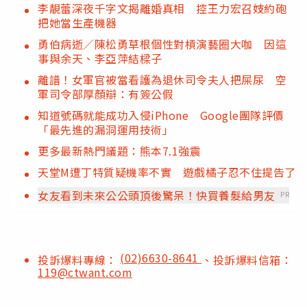
李靚蕾深夜千字文揭離婚真相 控王力宏召妓約砲
把她當生產機器
勇伯病逝／陳松勇草根個性對槓演藝圈大咖 因這
事與余天、李亞萍結樑子
離譜！女軍官被當看護為退休司令夫人把屎尿 空
軍司令部厚顏辯：有簽公假
知道號碼就能成功入侵iPhone Google團隊評價
「最先進的漏洞運用技術」
更多最新熱門議題：熊本7.1強震
天堂M遭丁特質疑機率不實 遊戲橘子忍不住提告了
女友看到未來公公頭頂後驚呆！快買養髮給男友
PR
(02)6630-8641
投訴爆料專線：
、投訴爆料信箱：
119@ctwant.com