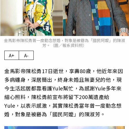
金馬影帝陳松勇曾一度動念想婚，對象是被礜為「國民阿嬤」的陳淑
芳。（圖／報系資料照）
A+
A-
金馬影帝陳松勇17日逝世，享壽80歲，他近年來因
多病纏身，深居簡出，終身未婚且無妻兒的他，現
今生活起居都靠看護Yule幫忙，為感謝Yule多年來
細心照料，陳松勇前宣布將留下200萬遺產給
Yule，以表示感激，其實陳松勇當年曾一度動念想
婚，對象是被礜為「國民阿嬤」的陳淑芳。