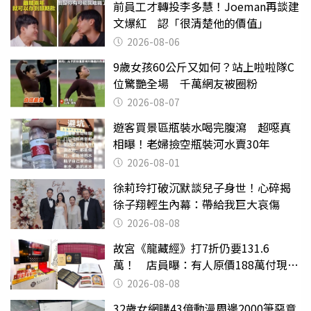
前員工才轉投李多慧！Joeman再談建
文爆紅 認「很清楚他的價值」
2026-08-06
9歲女孩60公斤又如何？站上啦啦隊C
位驚艷全場 千萬網友被圈粉
2026-08-07
遊客買景區瓶裝水喝完腹瀉 超噁真
相曝！老婦撿空瓶裝河水賣30年
2026-08-01
徐莉玲打破沉默談兒子身世！心碎揭
徐子翔輕生內幕：帶給我巨大哀傷
2026-08-08
故宮《龍藏經》打7折仍要131.6
萬！ 店員曝：有人原價188萬付現購
買
2026-08-08
32歲女網購43億動漫周邊2000筆惡意