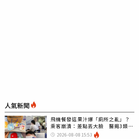
人氣新聞
飛機餐發這果汁爆「廁所之亂」？
乘客崩潰：差點丟大臉 醫揭3類人
別亂喝
2026-08-08 15:53