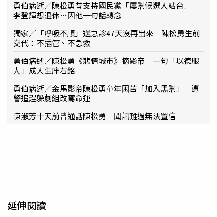
勇伯病逝／陳松勇昔支持國民黨「屢幫候選人站台」
李登輝想退休…因他一句話轉念
獨家／「呼吸不順」送急診47天沒再出來 陳松勇生前
交代：不插管、不急救
勇伯病逝／陳松勇《悲情城市》摘影帝 一句「以德服
人」成人生座右銘
勇伯病逝／金馬影帝陳松勇童年困苦「加入黑幫」 遭
警追趕躲劇組改寫命運
陳淑芳十天前曾通話陳松勇 聞訊難過無法置信
延伸閱讀