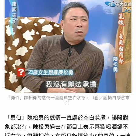
「勇伯」陳松勇的感情一直處於空白狀態。（圖／翻攝自康熙來
了）
「勇伯」陳松勇的感情一直處於空白狀態，緋聞對
象都沒有，陳松勇過去在節目上表示喜歡喝酒卻不
近女色，很難相信，在節目能逗笑小S的勇伯，一直