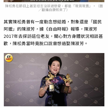
陳松勇在節目上甚至坦言沒談過戀愛，都是「現買現賣」。（圖
／翻攝自康熙來了）
其實陳松勇曾有一度動念想結婚，對象還是「國民
阿嬤」的陳淑芳，據《自由時報》報導，陳淑芳
2017年去探訪這位老友，關心對方身體狀況相談甚
歡，陳松勇當時竟脫口說曾想過娶陳淑芳。