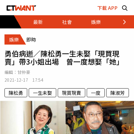
跳至主要內容區塊
下載 APP
最新
社會
娛樂
財經
娛樂
即時
勇伯病逝／陳松勇一生未娶「現買現
賣」帶3小姐出場 曾一度想娶「她」
編輯：
甘仲豪
2021-12-17 17:54
陳松勇
一生未娶
現買現賣
一度
陳淑芳