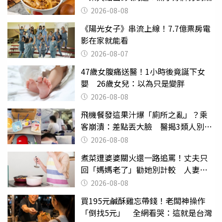
2026-08-08
《陽光女子》串流上線！7.7億票房電
影在家就能看
2026-08-07
47歲女腹痛送醫！1小時後竟誕下女
嬰 26歲女兒：以為只是變胖
2026-08-08
飛機餐發這果汁爆「廁所之亂」？乘
客崩潰：差點丟大臉 醫揭3類人別亂
喝
2026-08-08
煮菜遭婆婆關火還一路追罵！丈夫只
回「媽媽老了」勸她別計較 人妻超
崩潰：我像台傭
2026-08-08
買195元鹹酥雞忘帶錢！老闆神操作
「倒找5元」 全網看哭：這就是台灣