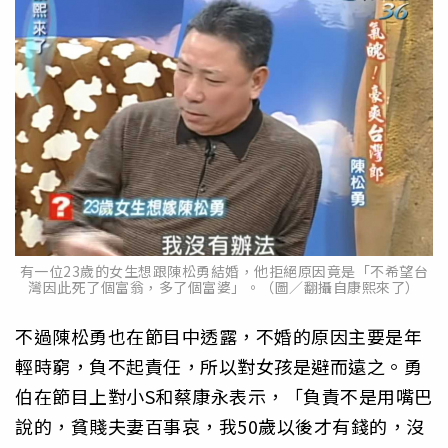
有一位23歲的女生想跟陳松勇結婚，他拒絕原因竟是「不希望台
灣因此死了個富翁，多了個富婆」。（圖／翻攝自康熙來了）
不過陳松勇也在節目中透露，不婚的原因主要是年
輕時窮，負不起責任，所以對女孩是避而遠之。勇
伯在節目上對小S和蔡康永表示，「負責不是用嘴巴
說的，貧賤夫妻百事哀，我50歲以後才有錢的，沒