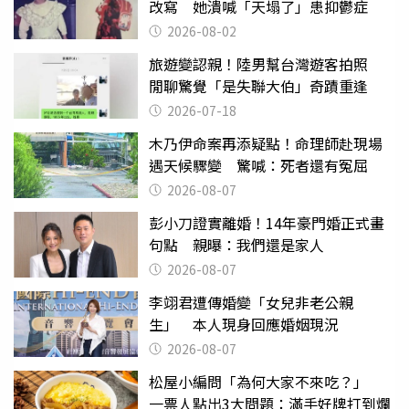
改寫 她潰喊「天塌了」患抑鬱症
2026-08-02
旅遊變認親！陸男幫台灣遊客拍照
閒聊驚覺「是失聯大伯」奇蹟重逢
2026-07-18
木乃伊命案再添疑點！命理師赴現場
遇天候驟變 驚喊：死者還有冤屈
2026-08-07
彭小刀證實離婚！14年豪門婚正式畫
句點 親曝：我們還是家人
2026-08-07
李翊君遭傳婚變「女兒非老公親
生」 本人現身回應婚姻現況
2026-08-07
松屋小編問「為何大家不來吃？」
一票人點出3大問題：滿手好牌打到爛