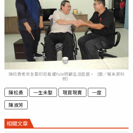
陳松勇老年全靠印尼看護Yule照顧生活起居。（圖／報系資料
照）
陳松勇
一生未娶
現買現賣
一度
陳淑芳
相關文章