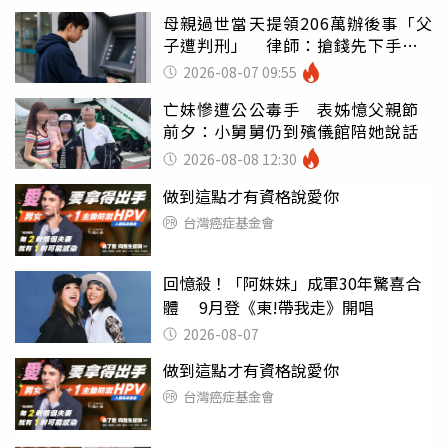
母親過世當天提領206萬辦後事「父
子遭判刑」 律師：搶錢先下手是
罪
2026-08-07 09:55
亡妹慘遭公公毒手 表姊憶父親節
前夕：小舅舅仍到殯儀館陪她說話
2026-08-08 12:30
做到這點才有資格說愛你
台灣癌症基金會
回憶殺！「阿妹妹」成軍30年驚喜合
體 9月登《東!帶我走》開唱
2026-08-07
做到這點才有資格說愛你
台灣癌症基金會