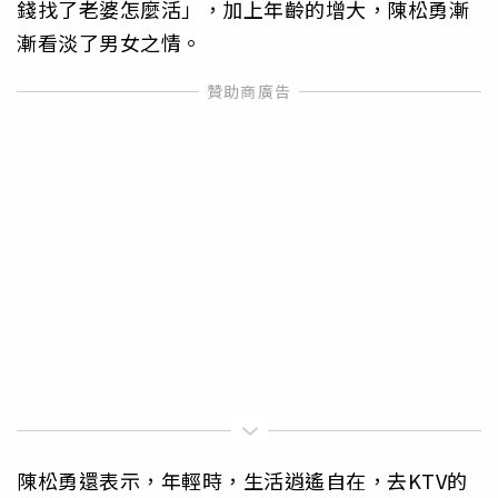
錢找了老婆怎麼活」，加上年齡的增大，陳松勇漸
漸看淡了男女之情。
陳松勇還表示，年輕時，生活逍遙自在，去KTV的