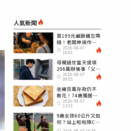
人氣新聞
買195元鹹酥雞忘帶
錢！老闆神操作
2026-08-07
「倒找5元」 全網
16:01
看哭：這就是台灣
母親過世當天提領
206萬辦後事「父子
2026-08-07
遭判刑」 律師：
09:55
搶錢先下手是罪
坐擁百萬存款仍不
敢花！74歲獨居翁
2026-08-07
「1餐只吃1片吐
12:01
司」 半年後暴瘦
嚇壞女兒
9歲女孩60公斤又如
何？站上啦啦隊C位
驚艷全場 千萬網
2026-08-07 16:36