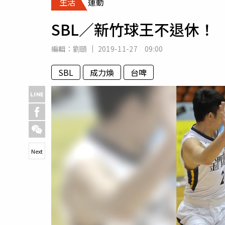
生活
運動
人物
汽車
SBL／新竹球王不退休！
專欄
房產新勢力
編輯：
劉頤
2019-11-27 09:00
SBL
成力煥
台啤
Next