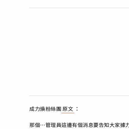
成力煥粉絲團
原文
：
那個⋯管理員這邊有個消息要告知大家據