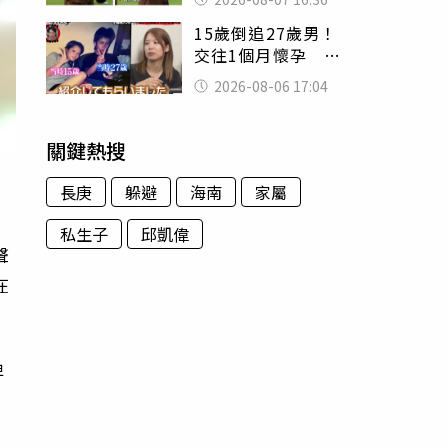
友被圈粉
15歲倒追27歲男！
交往1個月懷孕 36
歲當阿嬤故事曝光
2026-08-06 17:04
關鍵熱搜
長庚
躲避
海南
家屬
私生子
邱凱偉
聲
在
啤
上