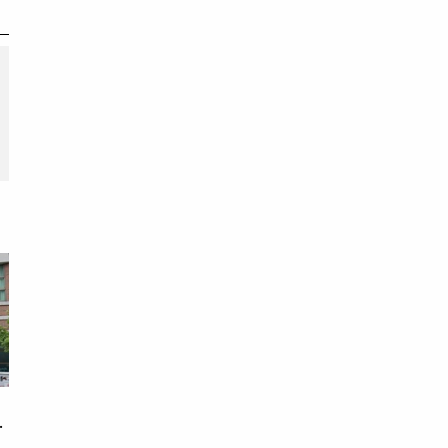
期
戀
次