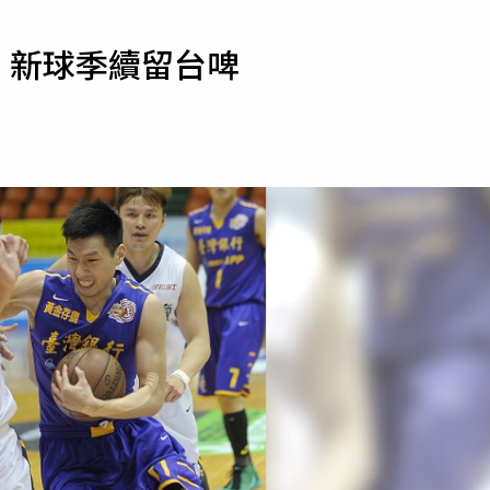
寵物
 新球季續留台啤
運勢
運動
梅酒