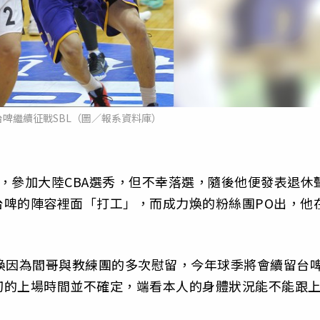
啤繼續征戰SBL（圖／報系資料庫）
，參加大陸CBA選秀，但不幸落選，隨後他便發表退休
台啤的陣容裡面「打工」，而成力煥的粉絲團PO出，他
煥因為閻哥與教練團的多次慰留，今年球季將會續留台
切的上場時間並不確定，端看本人的身體狀況能不能跟