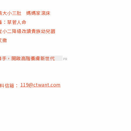
搞大小三肚 媽媽家滾床
轟：草菅人命
從小二降級改讀貴族幼兒園
又撤
」聯手，開啟高階養膚新世代
PR
119@ctwant.com
爆料信箱：