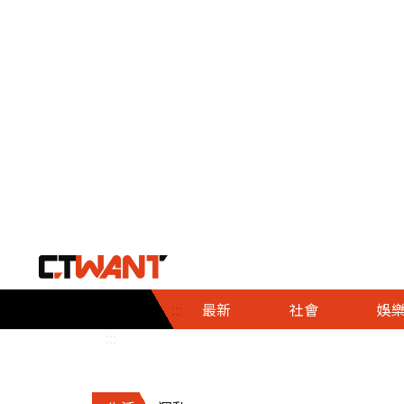
社會首頁
娛樂首頁
財經首頁
政
:::
最新
社會
娛
時事
即時
熱線
:::
直擊
大條
人物
調查
專題
３Ｃ