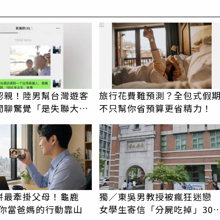
PR
認親！陸男幫台灣遊客
旅行花費難預測？全包式假
閒聊驚覺「是失聯大
不只幫你省預算更省精力！
蹟重逢
拼最牽掛父母！龜鹿
獨／東吳男教授被瘋狂迷
I替你當爸媽的行動靠山
女學生寄信「分屍吃掉」30