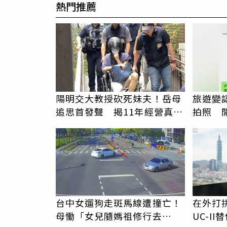
熱門推薦
陽明交大教授砍死妹夫！岳母
旅遊變
追思首發聲 揭11年經營真相
拍照 
駁「爭產」
伯」奇
PR
台中女遛狗走斑馬線遭撞亡！
在外打
母慟「女兒隨媽祖修行去
UC-I