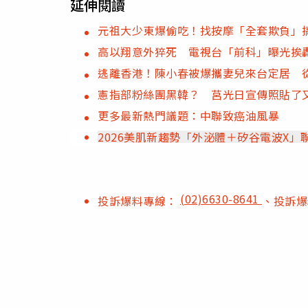
延伸閱讀
元祖大少東爆偷吃！找按摩「全套欺負」
高以翔意外猝死 電視台「前科」曝光挨
逃離香港！陳小春被爆攜妻兒來台定居 
憲指部粉絲團黑韓？ 莒光日宣傳照貼了
更多最新熱門議題：中聯致癌油風暴
2026美肌新趨勢「外泌體＋矽谷電波X
(02)6630-8641
投訴爆料專線：
、投訴