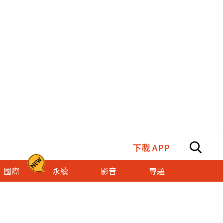
下載 APP
國際
永續
影音
專題