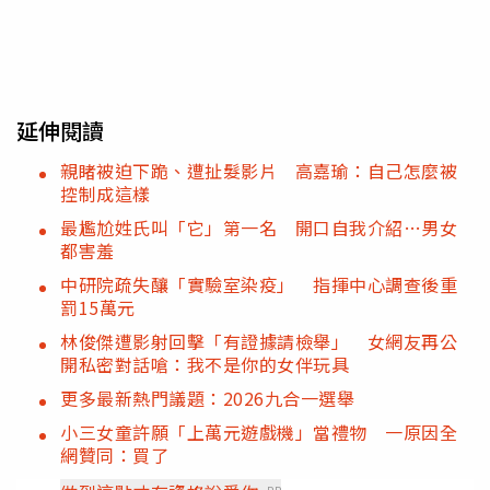
延伸閱讀
親睹被迫下跪、遭扯髮影片 高嘉瑜：自己怎麼被
控制成這樣
最尷尬姓氏叫「它」第一名 開口自我介紹…男女
都害羞
中研院疏失釀「實驗室染疫」 指揮中心調查後重
罰15萬元
林俊傑遭影射回擊「有證據請檢舉」 女網友再公
開私密對話嗆：我不是你的女伴玩具
更多最新熱門議題：2026九合一選舉
小三女童許願「上萬元遊戲機」當禮物 一原因全
網贊同：買了