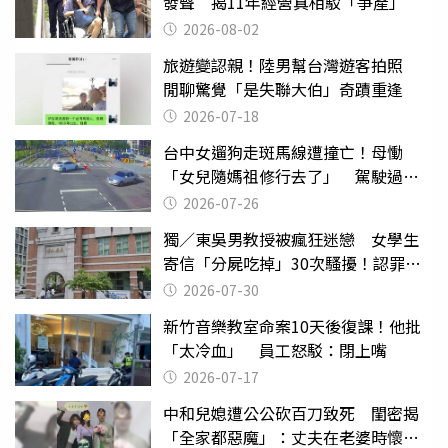
發聲 揭11年經營真相駁「爭產」
2026-08-02
旅遊變認親！陸男幫台灣遊客拍照
閒聊驚覺「是失聯大伯」奇蹟重逢
2026-07-18
台中女遛狗走斑馬線遭撞亡！母慟
「女兒隨媽祖修行去了」 駕駛過失
致死判9月
2026-07-26
獨／東吳男教授被瘋狂迷戀 女學生
寄信「分屍吃掉」30次騷擾！認罪免
關
2026-07-30
新竹音樂教室命案10天後復課！他批
「太冷血」 員工怒駁：閉上嘴
2026-07-17
中和兒媳遭公公砍百刀致死 閨密揭
「全家都惡魔」：丈夫在老婆時懷孕