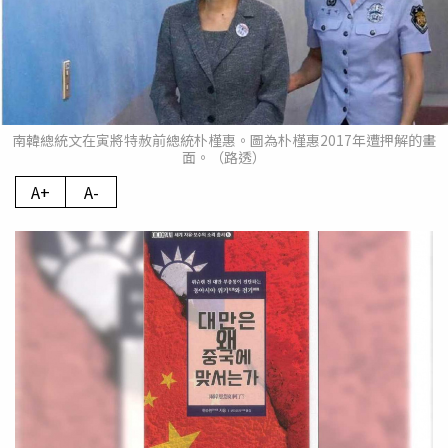
南韓總統文在寅將特赦前總統朴槿惠。圖為朴槿惠2017年遭押解的畫
面。（路透）
A+
A-