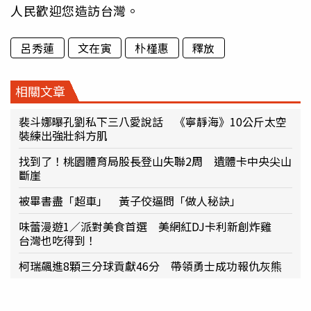
人民歡迎您造訪台灣。
呂秀蓮
文在寅
朴槿惠
釋放
相關文章
裴斗娜曝孔劉私下三八愛說話 《寧靜海》10公斤太空
裝練出強壯斜方肌
找到了！桃園體育局股長登山失聯2周 遺體卡中央尖山
斷崖
被畢書盡「超車」 黃子佼逼問「做人秘訣」
味蕾漫遊1／派對美食首選 美網紅DJ卡利新創炸雞
台灣也吃得到！
柯瑞飆進8顆三分球貢獻46分 帶領勇士成功報仇灰熊