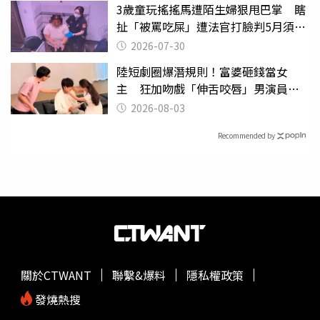
3歲童玩搖搖馬遭陌生婦狠甩巴掌 瞎
扯「被罵吃屎」遭法官打臉判5月須入
監
2026-07-30
陸短劇圈爆潛規則！富婆砸錢當女
主 狂加吻戲「伸舌咬唇」男演員崩
潰
2026-08-03
Recommended by
關於CTWANT
聯繫&爆料
隱私權政策
發燒熱搜