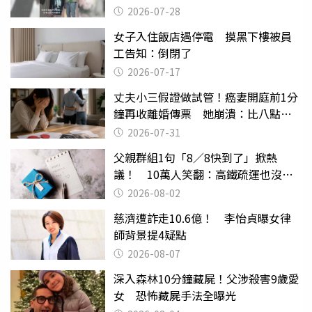
摔東西
2026-07-28
女子入住飯店遇停電 摸黑下樓被員
工告知：倒閉了
2026-07-17
丈夫小三假證做試管！癌妻開庭前1分
鐘再收離婚傳票 她崩潰：比八點檔
還扯
2026-07-31
父親群組1句「8／8快到了」掀熱
議！ 10萬人笑翻：高鐵疏運也沒列
父親節
2026-08-02
慈濟遭詐走10.6億！ 李怡貞曝女律
師背景提4疑點
2026-08-07
深入森林10分鐘藏屍！父涉殺害9歲愛
女 恐怖藏屍手法全曝光