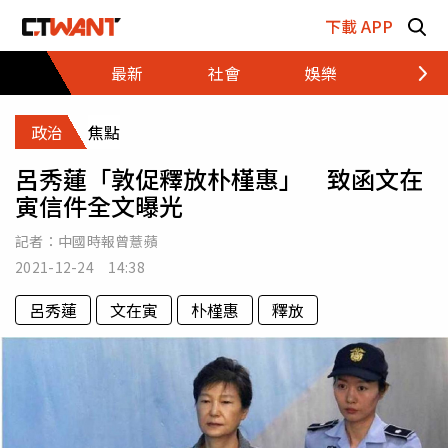
跳至主要內容區塊
下載 APP
最新
社會
娛樂
財經
政治
焦點
呂秀蓮「敦促釋放朴槿惠」 致函文在
寅信件全文曝光
記者：
中國時報曾薏蘋
2021-12-24 14:38
呂秀蓮
文在寅
朴槿惠
釋放