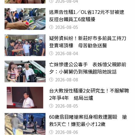
2026-08-04
逃票告性騷1／OL省172元不甘被逮
反控台鐵員工6度騷擾
2026-08-05
疑勞資糾紛！新莊好市多前員工持刀
登賣場頂樓 母苦勸急送醫
2026-08-04
亡妹慘遭公公毒手 表姊憶父親節前
夕：小舅舅仍到殯儀館陪她說話
2026-08-08
台大教授性騷擾2女研究生！不服解聘
2年爭4年 結局出爐
2026-08-05
60歲翁目睹搶案挺身相救遭圍毆 搶
救5天亡！嫌犯最小才12歲
2026-08-06