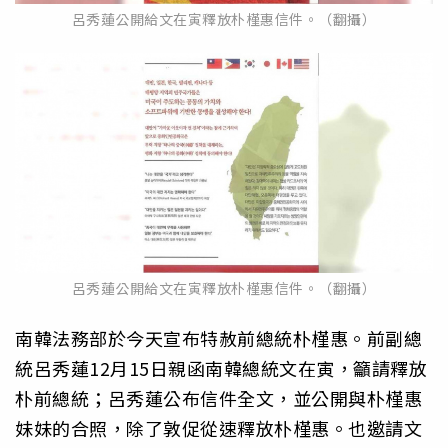
呂秀蓮公開給文在寅釋放朴槿惠信件。（翻攝）
呂秀蓮公開給文在寅釋放朴槿惠信件。（翻攝）
南韓法務部於今天宣布特赦前總統朴槿惠。前副總
統呂秀蓮12月15日親函南韓總統文在寅，籲請釋放
朴前總統；呂秀蓮公布信件全文，並公開與朴槿惠
妹妹的合照，除了敦促從速釋放朴槿惠。也邀請文