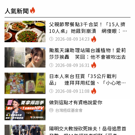
人氣新聞
父親節聚餐點3千合菜！「15人擠
10人桌」她餓到崩潰 網傻眼：讓
店家看笑話
2026-08-09 14:23
颱風天讓助理站陽台護植物！愛莉
莎莎挨轟 笑回：他不會被吹出去
2026-08-09 16:31
日本人來台狂買「35公斤戰利
品」 連拜拜用紅盤、「小心地
滑」告示牌也帶回家
2026-08-09 11:08
做到這點才有資格說愛你
台灣癌症基金會
陽明交大教授砍死妹夫！岳母追思首