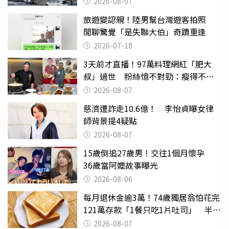
2026-08-07
旅遊變認親！陸男幫台灣遊客拍照
閒聊驚覺「是失聯大伯」奇蹟重逢
2026-07-18
3天前才直播！97萬料理網紅「肥大
叔」過世 粉絲憶不對勁：瘦得不合
理
2026-08-07
慈濟遭詐走10.6億！ 李怡貞曝女律
師背景提4疑點
2026-08-07
15歲倒追27歲男！交往1個月懷孕
36歲當阿嬤故事曝光
2026-08-06
每月退休金逾3萬！74歲獨居翁怕花完
121萬存款「1餐只吃1片吐司」 半年
後暴瘦嚇壞女兒
2026-08-07