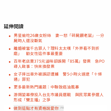
延伸閱讀
男星偷吃26歲女粉絲 妻一怒「碎屍餵老鼠」…分
屍時人還沒斷氣
離婚被當千古罪人？理科太太嘆「外界看不到折
磨」 勸女性這件事最重要
百年老店賣375元滷味卻誤開「85萬」發票 急PO
尋人啟事：快來換發票
女子摔出車外被誤認遭擄 警5小時火速逮「十條
通」罪犯
更多最新熱門議題：中聯致癌油風暴
游錫堃幕僚投入台北市議員選戰 與民眾黨參選人
形成「雙主播」之爭
做到這點才有資格說愛你
PR