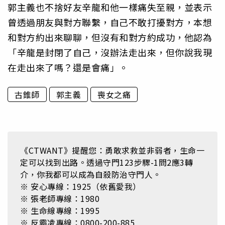
郭主義也不捨好友辛龍和他一樣痛失至親，並表示
曾透過朋友與對方聯繫，自己不敢打擾對方，本想
和對方約出來聊聊，但沒有和對方約成功，他認為
「辛龍是封閉了自己，沒辦法走出來，但你說我現
在走出來了嗎？還是會痛」。
古錐師
郭主義
喪女之痛
《CTWANT》提醒您：勇敢求救並非弱者，生命一
定可以找到出路。透過守門123步驟-1問2應3轉
介，你我都可以成為自殺防治守門人。
※ 安心專線：1925（依舊愛我）
※ 張老師專線：1980
※ 生命線專線：1995
※ 反霸凌專線：0800-200-885