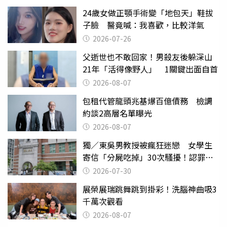
24歲女做正顎手術變「地包天」鞋拔
子臉 醫竟喊：我喜歡，比較洋氣
2026-07-26
父逝世也不敢回家！男殺友後躲深山
21年「活得像野人」 1關鍵出面自首
2026-08-07
包租代管龍頭兆基爆百億債務 檢調
約談2高層名單曝光
2026-08-07
獨／東吳男教授被瘋狂迷戀 女學生
寄信「分屍吃掉」30次騷擾！認罪免
關
2026-07-30
展榮展瑞跳舞跳到掛彩！洗腦神曲吸3
千萬次觀看
2026-08-07