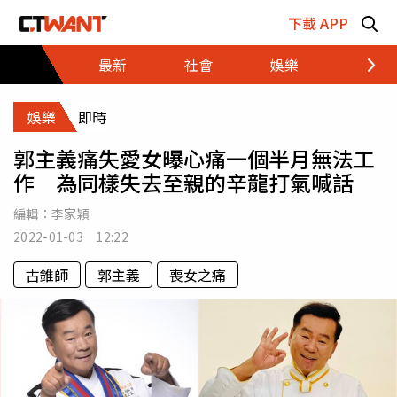
跳至主要內容區塊
下載 APP
最新
社會
娛樂
財經
娛樂
即時
郭主義痛失愛女曝心痛一個半月無法工
作 為同樣失去至親的辛龍打氣喊話
編輯：
李家穎
2022-01-03 12:22
古錐師
郭主義
喪女之痛