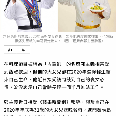
料理名廚郭主義2020年面對愛女過世，如今他再度聊起往事，也鼓勵
一樣痛失至親的辛龍要走出來。（圖／翻攝自郭主義臉書）
A+
A-
在料理節目被稱為「古錐師」的名廚郭主義相當受
到觀眾歡迎，但他的大女兒卻在2020年選擇輕生結
束自己生命，他近日接受訪問談到自己的喪女心
情，流淚表示自己當時長達一個半月無法工作。
郭主義近日接受《蘋果新聞網》報導，談及自己在
2020年年底為31歲的大女兒送晚餐時，進門發現長