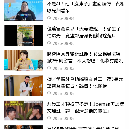
不是AI！他「沒脖子」畫面瘋傳 真相
曝光網看呆
2026-08-04
億萬富豪遭兒「大義滅親」！偷生子
怕曝光 竟盜鄰居身份辦假證落戶
2026-08-06
開會照意外變網紅照！女公務員妝容
掀2千則留言 本人怒嗆：化妝有錯嗎
2026-08-05
獨／學霸牙醫槓離職女員工 為3萬元
筆電互控侵占、誣告！他慘勝
2026-08-06
前員工才轉投李多慧！Joeman再談建
文爆紅 認「很清楚他的價值」
2026-08-06
買195元鹹酥雞忘帶錢！老闆神操作