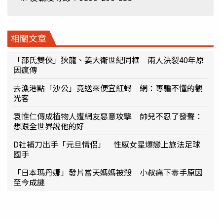
相關文章
「邵氏雙俠」狄龍、姜大衛世紀同框 兩人決裂40年原
因瘋傳
去漁港點「沙公」竟送來便宜紅蟳 網：專騙不懂的觀
光客
袁惟仁傳成植物人遭網友惡意攻擊 帥兒不忍了發聲：
想跟全世界說他的好
D社補刀出手「元旦情侶」 性感女星爆戀上旅法足球
國手
「日本瑪丹娜」發片當天媽媽被殺 小叔痛下毒手原因
至今成謎