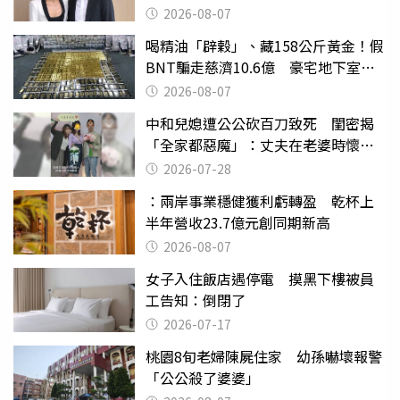
2026-08-07
喝精油「辟穀」、藏158公斤黃金！假
BNT騙走慈濟10.6億 豪宅地下室竟
挖出乾鮑金庫
2026-08-07
中和兒媳遭公公砍百刀致死 閨密揭
「全家都惡魔」：丈夫在老婆時懷孕
摔東西
2026-07-28
：兩岸事業穩健獲利虧轉盈 乾杯上
半年營收23.7億元創同期新高
2026-08-07
女子入住飯店遇停電 摸黑下樓被員
工告知：倒閉了
2026-07-17
桃園8旬老婦陳屍住家 幼孫嚇壞報警
「公公殺了婆婆」