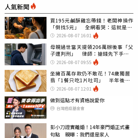
人氣新聞
買195元鹹酥雞忘帶錢！老闆神操作
「倒找5元」 全網看哭：這就是台
灣
2026-08-07 16:01
母親過世當天提領206萬辦後事「父
子遭判刑」 律師：搶錢先下手是
罪
2026-08-07 09:55
坐擁百萬存款仍不敢花！74歲獨居
翁「1餐只吃1片吐司」 半年後暴
瘦嚇壞女兒
2026-08-07 12:01
做到這點才有資格說愛你
台灣癌症基金會
彭小刀證實離婚！14年豪門婚正式畫
句點 親曝：我們還是家人