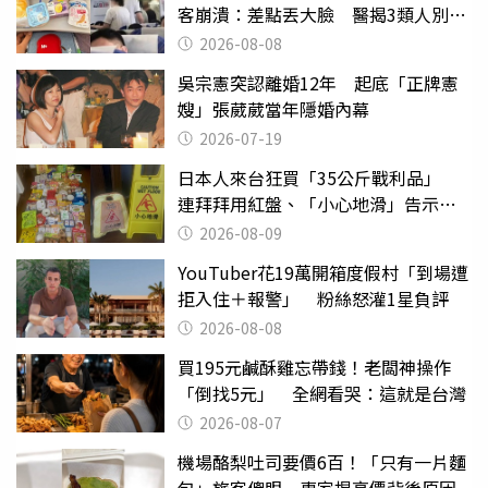
客崩潰：差點丟大臉 醫揭3類人別亂
喝
2026-08-08
吳宗憲突認離婚12年 起底「正牌憲
嫂」張葳葳當年隱婚內幕
2026-07-19
日本人來台狂買「35公斤戰利品」
連拜拜用紅盤、「小心地滑」告示牌
也帶回家
2026-08-09
YouTuber花19萬開箱度假村「到場遭
拒入住＋報警」 粉絲怒灌1星負評
2026-08-08
買195元鹹酥雞忘帶錢！老闆神操作
「倒找5元」 全網看哭：這就是台灣
2026-08-07
機場酪梨吐司要價6百！「只有一片麵