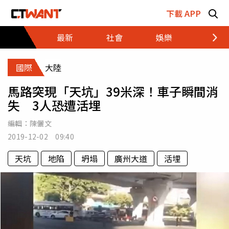
跳至主要內容區塊
下載 APP
最新
社會
娛樂
財經
國際
大陸
馬路突現「天坑」39米深！車子瞬間消
失 3人恐遭活埋
編輯：
陳儷文
2019-12-02 09:40
天坑
地陷
坍塌
廣州大道
活埋