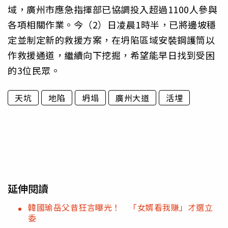
域，廣州市應急指揮部已協調投入超過1100人參與
各項相關作業。今（2）日凌晨1時半，已將邊坡穩
定並制定新的救援方案，在坍陷區域安裝鋼護筒以
作救援通道，繼續向下挖掘，希望能早日找到受困
的3位民眾。
天坑
地陷
坍塌
廣州大道
活埋
延伸閱讀
韓國瑜岳父昔狂言曝光！ 「女婿看我賺」才選立
委