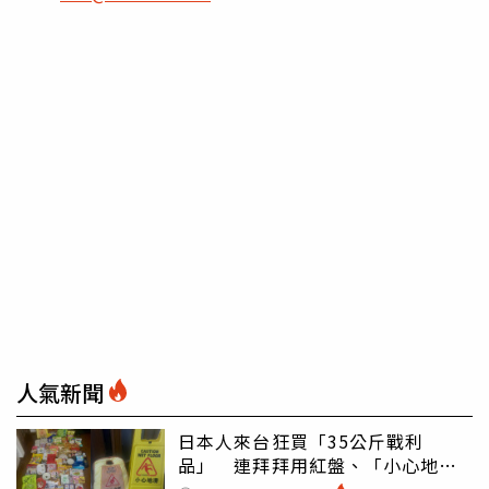
人氣新聞
日本人來台狂買「35公斤戰利
品」 連拜拜用紅盤、「小心地
滑」告示牌也帶回家