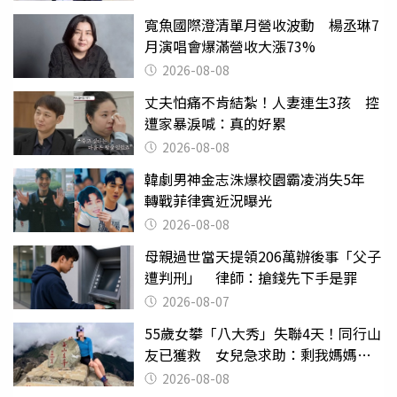
寬魚國際澄清單月營收波動 楊丞琳7
月演唱會爆滿營收大漲73%
2026-08-08
丈夫怕痛不肯結紮！人妻連生3孩 控
遭家暴淚喊：真的好累
2026-08-08
韓劇男神金志洙爆校園霸凌消失5年
轉戰菲律賓近況曝光
2026-08-08
母親過世當天提領206萬辦後事「父子
遭判刑」 律師：搶錢先下手是罪
2026-08-07
55歲女攀「八大秀」失聯4天！同行山
友已獲救 女兒急求助：剩我媽媽還
沒找到
2026-08-08