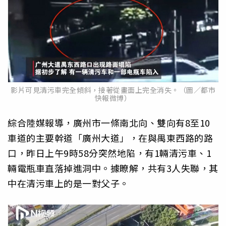
影片可見清污車完全傾斜，接著從畫面上完全消失。（圖／都市
快報微博）
綜合陸媒報導，廣州市一條南北向、雙向有8至10
車道的主要幹道「廣州大道」，在與禺東西路的路
口，昨日上午9時58分突然地陷，有1輛清污車、1
輛電瓶車直落掉進洞中。據瞭解，共有3人失聯，其
中在清污車上的是一對父子。