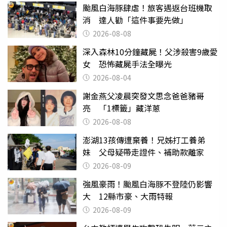
颱風白海豚肆虐！旅客遇返台班機取
消 達人勸「這件事要先做」
2026-08-08
深入森林10分鐘藏屍！父涉殺害9歲愛
女 恐怖藏屍手法全曝光
2026-08-04
謝金燕父凌晨突發文思念爸爸豬哥
亮 「1標籤」藏洋蔥
2026-08-08
澎湖13孩傳遭棄養！兄姊打工養弟
妹 父母疑帶走證件、補助款離家
2026-08-09
強風豪雨！颱風白海豚不登陸仍影響
大 12縣市豪、大雨特報
2026-08-09