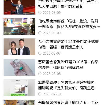
台中教師遭學生攻擊恐失明 葉元之
批人本回應：對老師太苛刻
2026-08-09
他吃隔夜海鮮麵「嘔吐、腹瀉」洗腎
一週救命 醫點名5隔夜食物腎友要注
意
2026-08-09
彭小刀證實離婚！14年豪門婚正式畫
句點 親曝：我們還是家人
2026-08-07
慈濟基金會買BNT遭詐10.6億！內部
信曝光 還原疫苗採購過程
2026-08-08
旅遊變認親！陸男幫台灣遊客拍照
閒聊驚覺「是失聯大伯」奇蹟重逢
2026-07-18
飛機餐發這果汁爆「廁所之亂」？乘