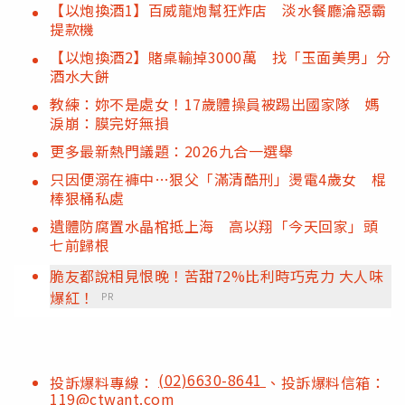
【以炮換酒1】百威龍炮幫狂炸店 淡水餐廳淪惡霸
提款機
【以炮換酒2】賭桌輸掉3000萬 找「玉面美男」分
酒水大餅
教練：妳不是處女！17歲體操員被踢出國家隊 媽
淚崩：膜完好無損
更多最新熱門議題：2026九合一選舉
只因便溺在褲中…狠父「滿清酷刑」燙電4歲女 棍
棒狠桶私處
遺體防腐置水晶棺抵上海 高以翔「今天回家」頭
七前歸根
脆友都說相見恨晚！苦甜72%比利時巧克力 大人味
爆紅！
PR
(02)6630-8641
投訴爆料專線：
、投訴爆料信箱：
119@ctwant.com